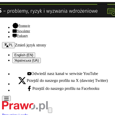
- otwiera się w nowej karcie
Promocje
Newsletter
Podcasty
Zmień język - bieżący:
Zmień język strony
PL
English (EN)
Українська (UA)
Odwiedź nasz kanał w serwisie YouTube
Youtube - otwiera się w nowej karcie
Przejdź do naszego profilu na X (dawniej Twitter)
X - otwiera się w nowej karcie
Przejdź do naszego profilu na Facebooku
Facebook - otwiera się w nowej karcie