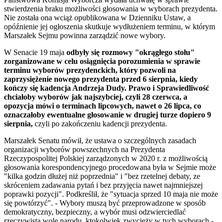
stwierdzenia braku możliwości głosowania w wyborach prezydenta.
Nie została ona wciąż opublikowana w Dzienniku Ustaw, a
opóźnienie jej ogłoszenia skutkuje wydłużeniem terminu, w którym
Marszałek Sejmu powinna zarządzić nowe wybory.
W Senacie 19 maja
odbyły się rozmowy "okrągłego stołu"
zorganizowane w celu osiągnięcia porozumienia w sprawie
terminu wyborów prezydenckich, który pozwoli na
zaprzysiężenie nowego prezydenta przed 6 sierpnia, kiedy
kończy się kadencja Andrzeja Dudy. Prawo i Sprawiedliwość
chciałoby wyborów jak najszybciej, czyli 28 czerwca, a
opozycja mówi o terminach lipcowych, nawet o 26 lipca, co
oznaczałoby ewentualne głosowanie w drugiej turze dopiero 9
sierpnia,
czyli po zakończeniu kadencji prezydenta.
Marszałek Senatu mówił, że ustawa o szczególnych zasadach
organizacji wyborów powszechnych na Prezydenta
Rzeczypospolitej Polskiej zarządzonych w 2020 r. z możliwością
głosowania korespondencyjnego procedowana była w Sejmie może
"kilka godzin dłużej niż poprzednia" i "bez rzetelnej debaty, ze
skróceniem zadawania pytań i bez przyjęcia nawet najmniejszej
poprawki pozycji". Podkreślił, że "sytuacja sprzed 10 maja nie może
się powtórzyć". - Wybory muszą być przeprowadzone w sposób
demokratyczny, bezpieczny, a wybór musi odzwierciedlać
rzeczywistą wolę narodu, ktokolwiek zwycięży w tych wyborach -