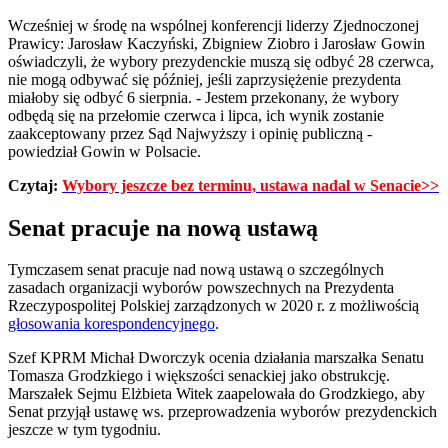
Wcześniej w środę na wspólnej konferencji liderzy Zjednoczonej
Prawicy: Jarosław Kaczyński, Zbigniew Ziobro i Jarosław Gowin
oświadczyli, że wybory prezydenckie muszą się odbyć 28 czerwca,
nie mogą odbywać się później, jeśli zaprzysiężenie prezydenta
miałoby się odbyć 6 sierpnia. - Jestem przekonany, że wybory
odbędą się na przełomie czerwca i lipca, ich wynik zostanie
zaakceptowany przez Sąd Najwyższy i opinię publiczną -
powiedział Gowin w Polsacie.
Czytaj:
Wybory jeszcze bez terminu, ustawa nadal w Senacie>>
Senat pracuje na nową ustawą
Tymczasem senat pracuje nad nową ustawą o szczególnych
zasadach organizacji wyborów powszechnych na Prezydenta
Rzeczypospolitej Polskiej zarządzonych w 2020 r. z możliwością
głosowania korespondencyjnego
.
Szef KPRM Michał Dworczyk ocenia działania marszałka Senatu
Tomasza Grodzkiego i większości senackiej jako obstrukcję.
Marszałek Sejmu Elżbieta Witek zaapelowała do Grodzkiego, aby
Senat przyjął ustawę ws. przeprowadzenia wyborów prezydenckich
jeszcze w tym tygodniu.