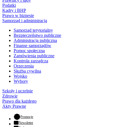
Prawnicy i sądy
Podatki
Kadry i BHP
Prawo w biznesie
Samorząd i administracja
Samorząd terytorialny
Bezpieczeństwo publiczne
Administracja publiczna
Finanse samorządów
Pomoc społeczna
Zamówienia publiczne
Kontrola zarządcza
Orzeczenia
Służba cywilna
Wojsko
Wybory
Szkoły i uczelnie
Zdrowie
Prawo dla każdego
Akty Prawne
- otwiera się w nowej karcie
Promocje
Newsletter