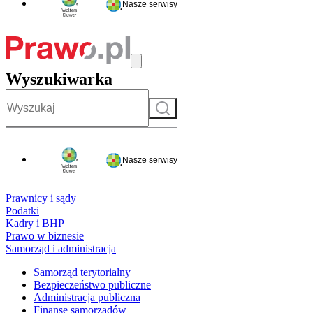
Nasze serwisy
Wyszukiwarka
Szukaj
Nasze serwisy
Prawnicy i sądy
Podatki
Kadry i BHP
Prawo w biznesie
Samorząd i administracja
Samorząd terytorialny
Bezpieczeństwo publiczne
Administracja publiczna
Finanse samorządów