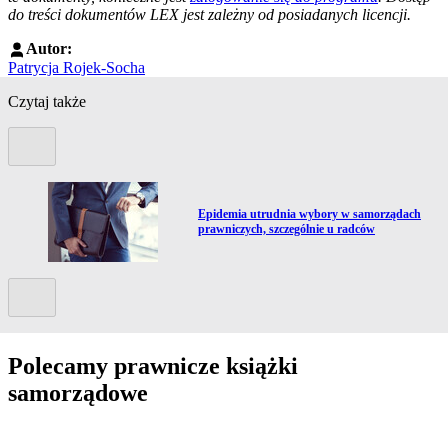
do treści dokumentów LEX jest zależny od posiadanych licencji.
Autor:
Patrycja Rojek-Socha
Czytaj także
Poprzedni slide
Przejdź do artykułu:
Epidemia utrudnia wybory w samorządach
prawniczych, szczególnie u radców
Kolejny slide
Polecamy prawnicze książki
samorządowe