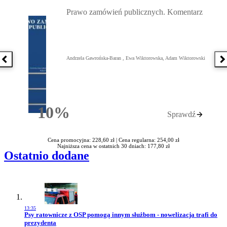
Przejdź do: Prawo zamówień publicznych. Komentarz, Andrzela G
Prawo zamówień publicznych. Komentarz
Andrzela Gawrońska-Baran , Ewa Wiktorowska, Adam Wiktorowski
Poprzednia książka
N
10%
Sprawdź
Rabatu
Cena promocyjna: 228,60 zł |
Cena regularna: 254,00 zł
Najniższa cena w ostatnich 30 dniach: 177,80 zł
Ostatnio dodane
13:35
Przejdź do artykułu:
Psy ratownicze z OSP pomogą innym służbom - nowelizacja trafi do
prezydenta