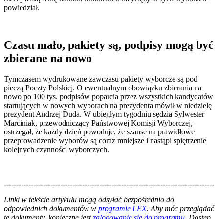
powiedział.
Czasu mało, pakiety są, podpisy mogą być
zbierane na nowo
Tymczasem wydrukowane zawczasu pakiety wyborcze są pod
pieczą Poczty Polskiej. O ewentualnym obowiązku zbierania na
nowo po 100 tys. podpisów poparcia przez wszystkich kandydatów
startujących w nowych wyborach na prezydenta mówił w niedzielę
prezydent Andrzej Duda. W ubiegłym tygodniu sędzia Sylwester
Marciniak, przewodniczący Państwowej Komisji Wyborczej,
ostrzegał, że każdy dzień powoduje, że szanse na prawidłowe
przeprowadzenie wyborów są coraz mniejsze i nastąpi spiętrzenie
kolejnych czynności wyborczych.
--------------------------------------------------------------------------------------
--------------------------------------------------------
Linki w tekście artykułu mogą odsyłać bezpośrednio do
odpowiednich dokumentów w
programie LEX
. Aby móc przeglądać
te dokumenty, konieczne jest
zalogowanie się do programu
. Dostęp