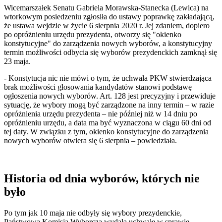
Wicemarszałek Senatu Gabriela Morawska-Stanecka (Lewica) na
wtorkowym posiedzeniu zgłosiła do ustawy poprawkę zakładającą,
że ustawa wejdzie w życie 6 sierpnia 2020 r. Jej zdaniem, dopiero
po opróżnieniu urzędu prezydenta, otworzy się "okienko
konstytucyjne" do zarządzenia nowych wyborów, a konstytucyjny
termin możliwości odbycia się wyborów prezydenckich zamknął się
23 maja.
- Konstytucja nic nie mówi o tym, że uchwała PKW stwierdzająca
brak możliwości głosowania kandydatów stanowi podstawę
ogłoszenia nowych wyborów. Art. 128 jest precyzyjny i przewiduje
sytuację, że wybory mogą być zarządzone na inny termin – w razie
opróżnienia urzędu prezydenta – nie później niż w 14 dniu po
opróżnieniu urzędu, a data ma być wyznaczona w ciągu 60 dni od
tej daty. W związku z tym, okienko konstytucyjne do zarządzenia
nowych wyborów otwiera się 6 sierpnia – powiedziała.
Historia od dnia wyborów, których nie
było
Po tym jak 10 maja nie odbyły się wybory prezydenckie,
Państwowa Komisja Wyborcza wydała uchwałę w sprawie