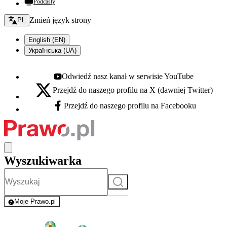
Podcasty
Zmień język - bieżący:
Zmień język strony
PL
English (EN)
Українська (UA)
Odwiedź nasz kanał w serwisie YouTube
Youtube - otwiera się w nowej karcie
Przejdź do naszego profilu na X (dawniej Twitter)
X - otwiera się w nowej karcie
Przejdź do naszego profilu na Facebooku
Facebook - otwiera się w nowej karcie
Wyszukiwarka
Szukaj
Moje Prawo.pl
- rejestracja i logowanie do serwisu