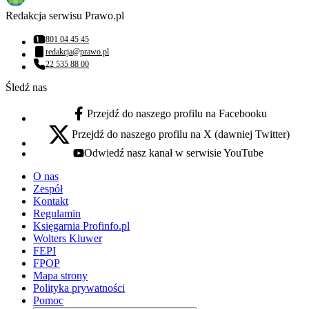
Redakcja serwisu Prawo.pl
801 04 45 45
Numer telefonu:
redakcja@prawo.pl
Adres email:
22 535 88 00
Numer telefonu:
Śledź nas
Przejdź do naszego profilu na Facebooku
facebook - otwiera się w nowej karcie
Przejdź do naszego profilu na X (dawniej Twitter)
x - otwiera się w nowej karcie
Odwiedź nasz kanał w serwisie YouTube
youtube - otwiera się w nowej karcie
O nas
Zespół
Kontakt
Regulamin
Księgarnia Profinfo.pl
Wolters Kluwer
FEPI
FPOP
Mapa strony
Polityka prywatności
Pomoc