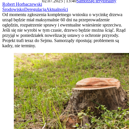
02.07.2025 | 13:40
Samorząd terytorialny
Robert Horbaczewski
Środowisko
Deregulacja
Aktualności
Od momentu zgłoszenia kompletnego wniosku o wycinkę drzewa
urząd będzie miał maksymalnie 60 dni na przeprowadzenie
oględzin, rozpatrzenie sprawy i ewentualne wniesienie sprzeciwu.
Jeśli się nie wyrobi w tym czasie, drzewo będzie można ściąć. Rząd
przyjął w poniedziałek nowelizację ustawy o ochronie przyrody.
Projekt trafi teraz do Sejmu. Samorządy ripostują: problemem są
kadry, nie terminy.