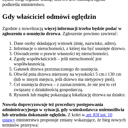
podkreśla ministerstwo.
Gdy właściciel odmówi oględzin
Zgodnie z nowelizacją
więcej informacji trzeba będzie podać w
zgłoszeniu o usunięciu drzewa
. Zgłoszenie powinno zawierać:
Dane osoby składającej wniosek (imię, nazwisko, adres).
Informacje o nieruchomości, z której ma być usunięte drzewo.
Oświadczenie o prawie własności tej nieruchomości.
Zgodę współwłaścicieli – jeśli nieruchomość jest
współwłasnością.
Gatunek drzewa przeznaczonego do usunięcia.
Obwód pnia drzewa mierzony na wysokości 5 cm i 130 cm
(lub w innym miejscu, jeśli drzewo ma nietypowy pień).
Cel usunięcia drzewa – z zaznaczeniem, że nie jest to cel
związany z działalnością gospodarczą.
Rysunek lub mapkę pokazującą lokalizację drzewa na działce.
Nowela doprecyzowuje też procedury postępowania
administracyjnego w sytuacji, gdy wnioskodawca uniemożliwia
lub utrudnia dokonanie oględzin.
Z kolei w
art. 83f ust. 10
ustawy
ministerstwo proponuje zmiany wskazujące, że bieg nowych
terminów przerywa: