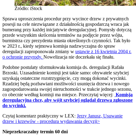
Źródło: iStock
Sprawa uproszczenia procedur przy wycince drzew z prywatnych
posesji na cele niezwiązane z działalnością gospodarczą wraca jak
bumerang przy każdej inicjatywie deregulacyjnej. Pomysły dotyczą
przede wszystkim skrócenia terminów na podjęcie przez wójta,
burmistrza czy prezydenta miasta określonych czynności. Tak było
w 2023 r., kiedy sejmowa komisja nadzwyczajna do spraw
deregulacji zaproponowała zmiany w
ustawie z 16 kwietnia 2004 r.
o ochronie przyrody.
Nowelizacja nie doczekała się finału.
Podobne postulaty sformułowała komisja ds. deregulacji Rafała
Brzoski. Uzasadnienie komisji jest takie samo: obywatele szybciej
uzyskają ostateczne rozstrzygnięcie, czy mogą dokonać wycinki.
Rzadziej będą pozbawiani możliwości usunięcia drzewa i nowego
zagospodarowania swojej nieruchomości w trakcie jednego sezonu,
co obecnie według komisji ma miejsce. Przeczytaj więcej:
Komisja
deregulacyjna chce, aby wójt szybciej oglądał drzewa zgłoszone
do wycinki.
Czytaj komentarz praktyczny w LEX:
Jerzy Janusz, Usuwanie
drzew i krzewów - procedura wydawania decyzji>
Nieprzekraczalny termin 60 dni