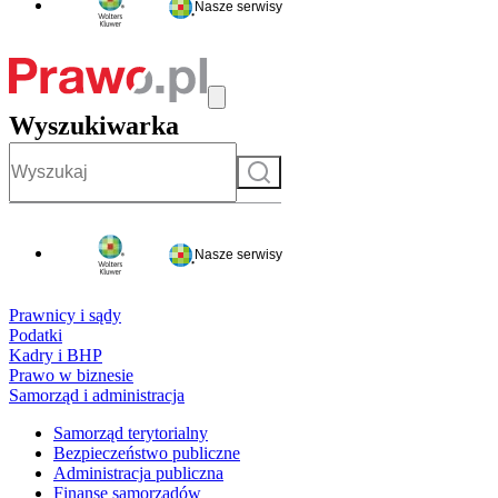
Nasze serwisy
Wyszukiwarka
Szukaj
Nasze serwisy
Prawnicy i sądy
Podatki
Kadry i BHP
Prawo w biznesie
Samorząd i administracja
Samorząd terytorialny
Bezpieczeństwo publiczne
Administracja publiczna
Finanse samorządów