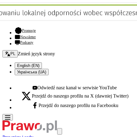
- otwiera się w nowej karcie
Promocje
Newsletter
Podcasty
Zmień język - bieżący:
Zmień język strony
PL
English (EN)
Українська (UA)
Odwiedź nasz kanał w serwisie YouTube
Youtube - otwiera się w nowej karcie
Przejdź do naszego profilu na X (dawniej Twitter)
X - otwiera się w nowej karcie
Przejdź do naszego profilu na Facebooku
Facebook - otwiera się w nowej karcie