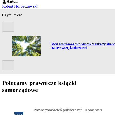
Autor:
Robert Horbaczewski
Czytaj także
Poprzedni slide
Przejdź do artykułu:
NSA: Dzierżawca nie wykazał, że zniszczył drze
stanie wyższej konieczności
Kolejny slide
Polecamy prawnicze książki
samorządowe
Przejdź do: Prawo zamówień publicznych. Komentarz, Andrzela G
Prawo zamówień publicznych. Komentarz