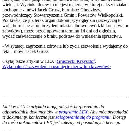
wiele lat. Wycinka drzew to nie jest materia, w której należy działać
pochopnie - mówi Jacek Grusz, burmistrz Chodzieży,
przewodniczący Stowarzyszenia Gmin i Powiatów Wielkopolski.
Podkreśla, że już teraz organ dokonujący oględzin (zazwyczaj to
wójt, burmistrz albo prezydent miasta albo wojewódzki konserwator
zabytków), może przed upływem terminu 14 dni od oględzin,
wydać zaświadczenie o braku podstaw do wniesienia sprzeciwu.
- W sytuacji zagrożenia zdrowia lub życia zezwolenia wydajemy do
ręki – mówi Jacek Grusz.
Czytaj także artykuł w LEX:
Gruszecki Krzysztof,
Wykonalność zezwoleń na usunięcie drzew lub krzewów>
--------------------------------------------------------------------------------------
--------------------------------------------------------
Linki w tekście artykułu mogą odsyłać bezpośrednio do
odpowiednich dokumentów w
programie LEX
. Aby móc przeglądać
te dokumenty, konieczne jest
zalogowanie się do programu
. Dostęp
do treści dokumentów LEX jest zależny od posiadanych licencji.