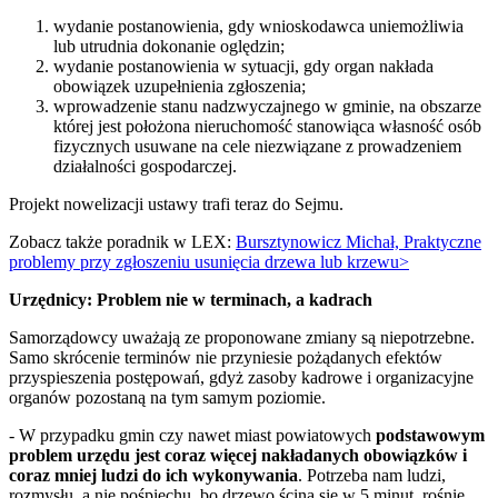
wydanie postanowienia, gdy wnioskodawca uniemożliwia
lub utrudnia dokonanie oględzin;
wydanie postanowienia w sytuacji, gdy organ nakłada
obowiązek uzupełnienia zgłoszenia;
wprowadzenie stanu nadzwyczajnego w gminie, na obszarze
której jest położona nieruchomość stanowiąca własność osób
fizycznych usuwane na cele niezwiązane z prowadzeniem
działalności gospodarczej.
Projekt nowelizacji ustawy trafi teraz do Sejmu.
Zobacz także poradnik w LEX:
Bursztynowicz Michał, Praktyczne
problemy przy zgłoszeniu usunięcia drzewa lub krzewu>
Urzędnicy: Problem nie w terminach, a kadrach
Samorządowcy uważają ze proponowane zmiany są niepotrzebne.
Samo skrócenie terminów nie przyniesie pożądanych efektów
przyspieszenia postępowań, gdyż zasoby kadrowe i organizacyjne
organów pozostaną na tym samym poziomie.
- W przypadku gmin czy nawet miast powiatowych
podstawowym
problem urzędu jest coraz więcej nakładanych obowiązków i
coraz mniej ludzi do ich wykonywania
. Potrzeba nam ludzi,
rozmysłu, a nie pośpiechu, bo drzewo ścina się w 5 minut, rośnie