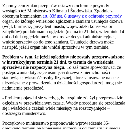
Z pomysłem zmian przepisów ustawy o ochronie przyrody
wystąpiło też Ministerstwo Klimatu i Środowiska. Zgodnie z
obecnym brzmieniem
art. 83f ust. 8 ustawy z o ochronie przyrody
organ, do którego wniesiono zgłoszenie zamiaru usunięcia drzewa
(wójt, burmistrz, prezydent miasta, wojewódzki konserwator
zabytków) po dokonaniu oględzin (ma na to 21 dni), w terminie 14
dni od dnia oględzin może, w drodze decyzji administracyjnej,
wnieść sprzeciw co do tego zamiaru. Usunięcie drzewa może
nastąpić, jeżeli organ nie wniósł sprzeciwu w tym terminie.
Problem w tym, że jeżeli oględziny nie zostały przeprowadzone
w instrukcyjnym terminie 21 dni, to termin do wniesienia
sprzeciwu nie rozpoczyna biegu.
To zaś może spowodować, że
postępowania dotyczące usunięcia drzewa z nieruchomości
stanowiącej własność osoby fizycznej, które są usuwane na cele
niezwiązane z prowadzeniem działalności gospodarczej, mogą się
nadmiernie przedłużać.
- Problem pojawiał się wtedy, gdy urząd nie zdążył przeprowadzić
oględzin w przewidzianym czasie. Wtedy procedura się przedłużała
się i właściciele czekali wiele miesięcy na rozstrzygnięcie –
dostrzegło ministerstwo.
Początkowo ministerstwo proponowało wprowadzenie 35-
dniowego terminu na wniesienie sprzeciwu od zamiaru usunięcia