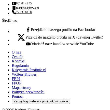
801 04 45 45
Numer telefonu:
redakcja@prawo.pl
Adres email:
22 535 88 00
Numer telefonu:
Śledź nas
Przejdź do naszego profilu na Facebooku
facebook - otwiera się w nowej karcie
Przejdź do naszego profilu na X (dawniej Twitter)
x - otwiera się w nowej karcie
Odwiedź nasz kanał w serwisie YouTube
youtube - otwiera się w nowej karcie
O nas
Zespół
Kontakt
Regulamin
Księgarnia Profinfo.pl
Wolters Kluwer
FEPI
FPOP
Mapa strony
Polityka prywatności
Pomoc
Zarządzaj preferencjami plików cookie
© 2026 Wolters Kluwer