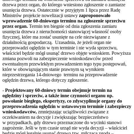
drzewa przez organ, do którego wniesiono zgłoszenie o zamiarze
usunięcia drzewa. Ostatecznie w przyjętym 1 lipca przez Radę
Ministrów projekcie nowelizacji ustawy
zaproponowało
wprowadzenie 60-dniowego terminu na zgłoszenie sprzeciwu
przez organ.
Termin ten biegnie od dnia zgłoszenia zamiaru
usunięcia drzewa z nieruchomości stanowiącej własność osoby
fizycznej, które ma zostać usunięte na cele niezwiązane z
działalnością gospodarczą. Uzasadnia, że jeżeli organ nie
przeprowadzi oględzin w tym terminie i nie wyda sprzeciwu,
właściciel będzie mógł usunąć drzewo objęte wnioskiem. Powyższa
zmiana pozwoli na zabezpieczenie wnioskodawców przed
ewentualnym przewlekłym prowadzeniem tego typu postępowań,
które w obowiązującym stanie prawnym są wynikiem
nieprzestrzegania 14-dniowego terminu na przeprowadzenie
oględzin drzewa, którego dotyczy zgłoszenie.
-
Projektowany 60-dniowy termin obejmuje termin na
oględziny i sprzeciw, a także inne czynności organu np.
powołanie biegłego, ekspertyzy, co zdyscyplinuje organy do
przeprowadzenia oględzin w ustawowym terminie i zabezpieczy
wnioskodawców,
zmniejszając uciążliwości związane z
oczekiwaniem na decyzje i zwiększając bezpieczeństwo
w przypadkach, gdy drzewo przeznaczone do wycinki stanowi
zagrożenie. Jeśli w tym czasie urząd nie wyda decyzji – właściciel
będzie mógł legalnie usunąć drzewo tzw. milcząca zgoda –