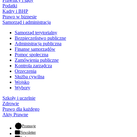
Prawnicy i sądy
Podatki
Kadry i BHP
Prawo w biznesie
Samorząd i administracja
Samorząd terytorialny
Bezpieczeństwo publiczne
Administracja publiczna
Finanse samorządów
Pomoc społeczna
Zamówienia publiczne
Kontrola zarządcza
Orzeczenia
Służba cywilna
Wojsko
Wybory
Szkoły i uczelnie
Zdrowie
Prawo dla każdego
Akty Prawne
- otwiera się w nowej karcie
Promocje
Newsletter