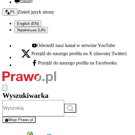
Podcasty
Zmień język - bieżący:
Zmień język strony
PL
English (EN)
Українська (UA)
Odwiedź nasz kanał w serwisie YouTube
Youtube - otwiera się w nowej karcie
Przejdź do naszego profilu na X (dawniej Twitter)
X - otwiera się w nowej karcie
Przejdź do naszego profilu na Facebooku
Facebook - otwiera się w nowej karcie
Wyszukiwarka
Szukaj
Moje Prawo.pl
- rejestracja i logowanie do serwisu