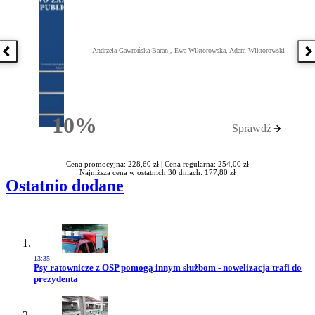
Andrzela Gawrońska-Baran , Ewa Wiktorowska, Adam Wiktorowski
Poprzednia książka
N
10%
Sprawdź
Rabatu
Cena promocyjna: 228,60 zł |
Cena regularna: 254,00 zł
Najniższa cena w ostatnich 30 dniach: 177,80 zł
Ostatnio dodane
13:35
Przejdź do artykułu:
Psy ratownicze z OSP pomogą innym służbom - nowelizacja trafi do
prezydenta