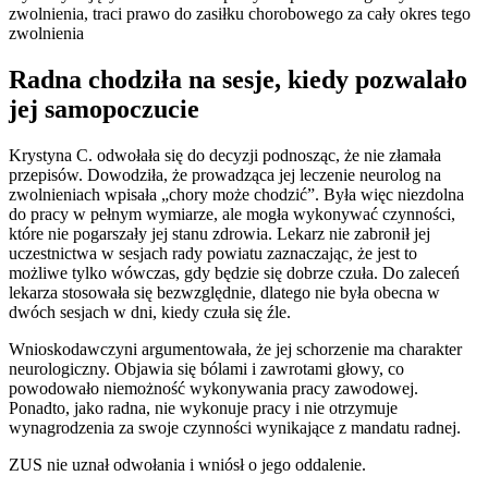
zwolnienia, traci prawo do zasiłku chorobowego za cały okres tego
zwolnienia
Radna chodziła na sesje, kiedy pozwalało
jej samopoczucie
Krystyna C. odwołała się do decyzji podnosząc, że nie złamała
przepisów. Dowodziła, że prowadząca jej leczenie neurolog na
zwolnieniach wpisała „chory może chodzić”. Była więc niezdolna
do pracy w pełnym wymiarze, ale mogła wykonywać czynności,
które nie pogarszały jej stanu zdrowia. Lekarz nie zabronił jej
uczestnictwa w sesjach rady powiatu zaznaczając, że jest to
możliwe tylko wówczas, gdy będzie się dobrze czuła. Do zaleceń
lekarza stosowała się bezwzględnie, dlatego nie była obecna w
dwóch sesjach w dni, kiedy czuła się źle.
Wnioskodawczyni argumentowała, że jej schorzenie ma charakter
neurologiczny. Objawia się bólami i zawrotami głowy, co
powodowało niemożność wykonywania pracy zawodowej.
Ponadto, jako radna, nie wykonuje pracy i nie otrzymuje
wynagrodzenia za swoje czynności wynikające z mandatu radnej.
ZUS nie uznał odwołania i wniósł o jego oddalenie.