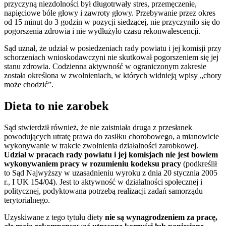
przyczyną niezdolności był długotrwały stres, przemęczenie,
napięciowe bóle głowy i zawroty głowy. Przebywanie przez okres
od 15 minut do 3 godzin w pozycji siedzącej, nie przyczyniło się do
pogorszenia zdrowia i nie wydłużyło czasu rekonwalescencji.
Sąd uznał, że udział w posiedzeniach rady powiatu i jej komisji przy
schorzeniach wnioskodawczyni nie skutkował pogorszeniem się jej
stanu zdrowia. Codzienna aktywność w ograniczonym zakresie
została określona w zwolnieniach, w których widnieją wpisy „chory
może chodzić”.
Dieta to nie zarobek
Sąd stwierdził również, że nie zaistniała druga z przesłanek
powodujących utratę prawa do zasiłku chorobowego, a mianowicie
wykonywanie w trakcie zwolnienia działalności zarobkowej.
Udział w pracach rady powiatu i jej komisjach nie jest bowiem
wykonywaniem pracy w rozumieniu kodeksu pracy
(podkreślił
to Sąd Najwyższy w uzasadnieniu wyroku z dnia 20 stycznia 2005
r., I UK 154/04).
Jest to aktywność w działalności społecznej i
politycznej, podyktowana potrzebą realizacji zadań samorządu
terytorialnego.
Uzyskiwane z tego tytułu diety
nie są wynagrodzeniem za pracę,