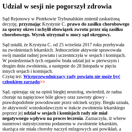
Udział w sesji nie pogorszył zdrowia
Sąd Rejonowy w Piotrkowie Trybunalskim zmienił zaskarżoną
decyzję,
przyznając
Krystynie C.
prawo do zasiłku chorobowego
za sporny okres i uchylił obowiązek zwrotu przez nią zasiłku
chorobowego. Wyrok utrzymał w mocy sąd okręgowy.
Sąd ustalił, że Krystyna C. od 25 września 2017 roku przebywała
na zwolnieniach lekarskich. Jednocześnie aktywnie sprawowała
swój mandat radnej powiatu i uczestniczyła w sesjach i komisjach.
W posiedzeniach tych organów brała udział już w pierwszym i
drugim dniu zwolnienia, a następnie do 28 listopada w pięciu
innych sesjach i komisjach.
Czytaj też:
Wiceprzewodniczący rady powiatu nie może być
członkiem zarządu
>>
Sąd, opierając się na opinii biegłej neurolog, stwierdził, że radna
choruje na napięciowe bóle głowy oraz zawroty głowy -
prawdopodobnie powodowane przez odcinek szyjny. Biegła uznała,
że aktywność wnioskodawczyni w trakcie zwolnienia lekarskiego
poprzez jej
udział w sesjach i komisjach rady nie miał
negatywnego wpływu na proces leczenia
. Zaznaczyła, iż wbrew
numerowi statystycznemu podanemu w zwolnienie lekarskim,
skarżąca nie miała choroby naczyń mózgowych ani powikłań, a