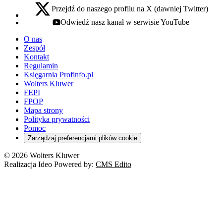
Przejdź do naszego profilu na X (dawniej Twitter)
x - otwiera się w nowej karcie
Odwiedź nasz kanał w serwisie YouTube
youtube - otwiera się w nowej karcie
O nas
Zespół
Kontakt
Regulamin
Księgarnia Profinfo.pl
Wolters Kluwer
FEPI
FPOP
Mapa strony
Polityka prywatności
Pomoc
Zarządzaj preferencjami plików cookie
© 2026 Wolters Kluwer
Realizacja Ideo Powered by:
CMS Edito