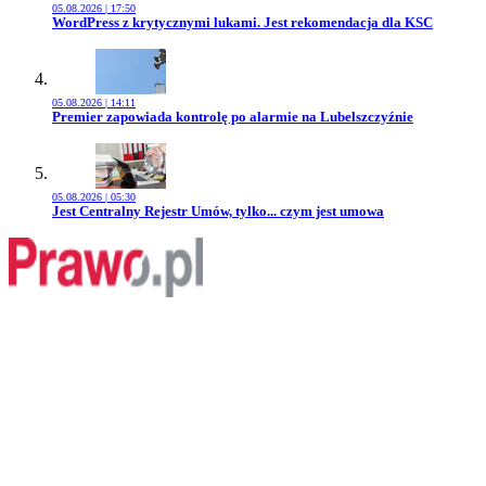
05.08.2026 | 17:50
Przejdź do artykułu:
WordPress z krytycznymi lukami. Jest rekomendacja dla KSC
05.08.2026 | 14:11
Przejdź do artykułu:
Premier zapowiada kontrolę po alarmie na Lubelszczyźnie
05.08.2026 | 05:30
Przejdź do artykułu:
Jest Centralny Rejestr Umów, tylko... czym jest umowa