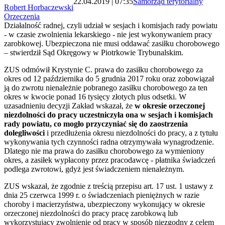
22.04.2019 | 07:35
Samorząd terytorialny
Robert Horbaczewski
Orzeczenia
Działalność radnej, czyli udział w sesjach i komisjach rady powiatu
- w czasie zwolnienia lekarskiego - nie jest wykonywaniem pracy
zarobkowej. Ubezpieczona nie musi oddawać zasiłku chorobowego
– stwierdził Sąd Okręgowy w Piotrkowie Trybunalskim.
ZUS odmówił Krystynie C. prawa do zasiłku chorobowego za
okres od 12 października do 5 grudnia 2017 roku oraz zobowiązał
ją do zwrotu nienależnie pobranego zasiłku chorobowego za ten
okres w kwocie ponad 16 tysięcy złotych plus odsetki. W
uzasadnieniu decyzji Zakład wskazał, że
w okresie orzeczonej
niezdolności do pracy uczestniczyła ona w sesjach i komisjach
rady powiatu, co mogło przyczyniać się do zaostrzenia
dolegliwości
i przedłużenia okresu niezdolności do pracy, a z tytułu
wykonywania tych czynności radna otrzymywała wynagrodzenie.
Dlatego nie ma prawa do zasiłku chorobowego za wymieniony
okres, a zasiłek wypłacony przez pracodawcę - płatnika świadczeń
podlega zwrotowi, gdyż jest świadczeniem nienależnym.
ZUS wskazał, że zgodnie z treścią przepisu art. 17 ust. 1 ustawy z
dnia 25 czerwca 1999 r. o świadczeniach pieniężnych w razie
choroby i macierzyństwa, ubezpieczony wykonujący w okresie
orzeczonej niezdolności do pracy pracę zarobkową lub
wykorzystujący zwolnienie od pracy w sposób niezgodny z celem