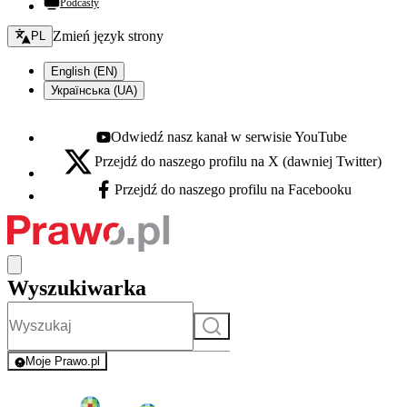
Podcasty
Zmień język - bieżący:
Zmień język strony
PL
English (EN)
Українська (UA)
Odwiedź nasz kanał w serwisie YouTube
Youtube - otwiera się w nowej karcie
Przejdź do naszego profilu na X (dawniej Twitter)
X - otwiera się w nowej karcie
Przejdź do naszego profilu na Facebooku
Facebook - otwiera się w nowej karcie
Wyszukiwarka
Szukaj
Moje Prawo.pl
- rejestracja i logowanie do serwisu