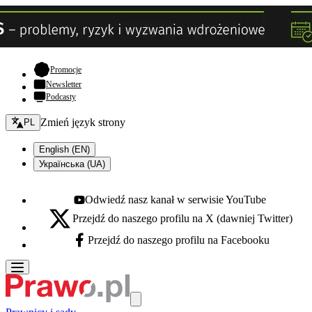
- otwiera się w nowej karcie
Promocje
Newsletter
Podcasty
Zmień język - bieżący:
Zmień język strony
PL
English (EN)
Українська (UA)
Odwiedź nasz kanał w serwisie YouTube
Youtube - otwiera się w nowej karcie
Przejdź do naszego profilu na X (dawniej Twitter)
X - otwiera się w nowej karcie
Przejdź do naszego profilu na Facebooku
Facebook - otwiera się w nowej karcie