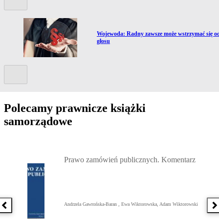
Przejdź do artykułu:
m
Wojewoda: Radny zawsze może wstrzymać się o
głosu
Kolejny slide
Polecamy prawnicze książki
samorządowe
Przejdź do: Prawo zamówień publicznych. Komentarz, Andrzela G
Prawo zamówień publicznych. Komentarz
Andrzela Gawrońska-Baran , Ewa Wiktorowska, Adam Wiktorowski
Poprzednia książka
N