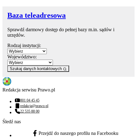
Baza teleadresowa
Sprawdź darmowy dostęp do pełnej bazy m.in. sądów i
urzędów.
Rodzaj instytucji:
Województwo:
Szukaj danych kontaktowych
Redakcja serwisu Prawo.pl
801 04 45 45
Numer telefonu:
redakcja@prawo.pl
Adres email:
22 535 88 00
Numer telefonu:
Śledź nas
Przejdź do naszego profilu na Facebooku
facebook - otwiera się w nowej karcie