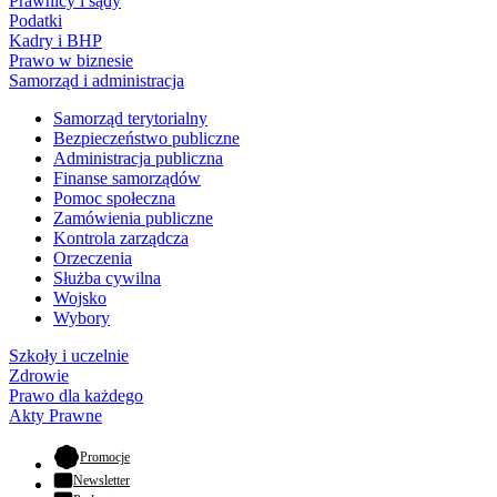
Prawnicy i sądy
Podatki
Kadry i BHP
Prawo w biznesie
Samorząd i administracja
Samorząd terytorialny
Bezpieczeństwo publiczne
Administracja publiczna
Finanse samorządów
Pomoc społeczna
Zamówienia publiczne
Kontrola zarządcza
Orzeczenia
Służba cywilna
Wojsko
Wybory
Szkoły i uczelnie
Zdrowie
Prawo dla każdego
Akty Prawne
- otwiera się w nowej karcie
Promocje
Newsletter