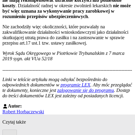
ale mają rekompensować utracone korzyści lub poniesione
koszty
. Działalność radnej w okresie zwolnień lekarskich
nie może
być więc uznana za wykonywanie pracy zarobkowej w
rozumieniu przepisów ubezpieczeniowych
.
Nie zachodziły więc okoliczności, które pozwalały na
zakwalifikowanie działalności wnioskodawczyni jako działalności
skutkującej utratą prawa do zasiłku i na zastosowanie w sprawie
przepisu art.17 ust.1 tzw. ustawy zasiłkowej.
Wyrok Sądu Okręgowego w Piotrkowie Trybunalskim z 7 marca
2019 sygn. akt VUa 52/18
--------------------------------------------------------------------------------------
--------------------------------------------------------
Linki w tekście artykułu mogą odsyłać bezpośrednio do
odpowiednich dokumentów w
programie LEX
. Aby móc przeglądać
te dokumenty, konieczne jest
zalogowanie się do programu
. Dostęp
do treści dokumentów LEX jest zależny od posiadanych licencji.
Autor:
Robert Horbaczewski
Czytaj także
Poprzedni slide