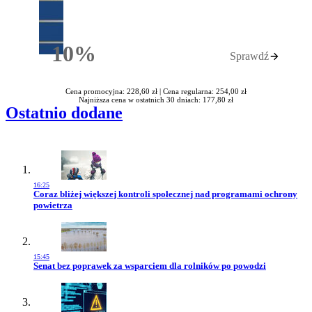
10%
Sprawdź
Rabatu
Cena promocyjna: 228,60 zł |
Cena regularna: 254,00 zł
Najniższa cena w ostatnich 30 dniach: 177,80 zł
Ostatnio dodane
16:25
Przejdź do artykułu:
Coraz bliżej większej kontroli społecznej nad programami ochrony
powietrza
15:45
Przejdź do artykułu:
Senat bez poprawek za wsparciem dla rolników po powodzi