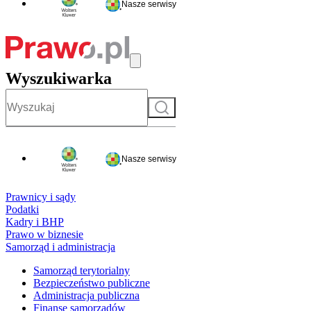
Nasze serwisy
Wyszukiwarka
Szukaj
Nasze serwisy
Prawnicy i sądy
Podatki
Kadry i BHP
Prawo w biznesie
Samorząd i administracja
Samorząd terytorialny
Bezpieczeństwo publiczne
Administracja publiczna
Finanse samorządów