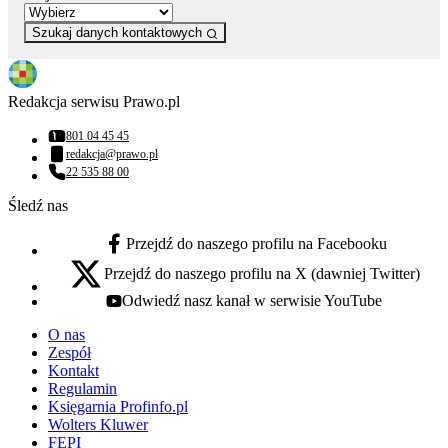
Szukaj danych kontaktowych
Redakcja serwisu Prawo.pl
801 04 45 45
Numer telefonu:
redakcja@prawo.pl
Adres email:
22 535 88 00
Numer telefonu:
Śledź nas
Przejdź do naszego profilu na Facebooku
facebook - otwiera się w nowej karcie
Przejdź do naszego profilu na X (dawniej Twitter)
x - otwiera się w nowej karcie
Odwiedź nasz kanał w serwisie YouTube
youtube - otwiera się w nowej karcie
O nas
Zespół
Kontakt
Regulamin
Księgarnia Profinfo.pl
Wolters Kluwer
FEPI