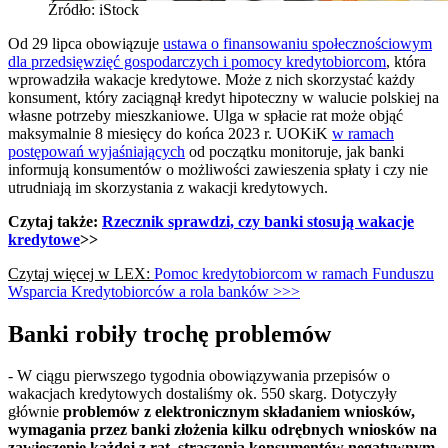
Źródło: iStock
Od 29 lipca obowiązuje
ustawa o finansowaniu społecznościowym
dla przedsięwzięć gospodarczych i pomocy kredytobiorcom
, która
wprowadziła wakacje kredytowe. Może z nich skorzystać każdy
konsument, który zaciągnął kredyt hipoteczny w walucie polskiej na
własne potrzeby mieszkaniowe. Ulga w spłacie rat może objąć
maksymalnie 8 miesięcy do końca 2023 r. UOKiK
w ramach
postępowań wyjaśniających
od początku monitoruje, jak banki
informują konsumentów o możliwości zawieszenia spłaty i czy nie
utrudniają im skorzystania z wakacji kredytowych.
Czytaj także:
Rzecznik sprawdzi, czy banki stosują wakacje
kredytowe
>>
Czytaj więcej w LEX:
Pomoc kredytobiorcom w ramach Funduszu
Wsparcia Kredytobiorców a rola banków >>>
Banki robiły trochę problemów
- W ciągu pierwszego tygodnia obowiązywania przepisów o
wakacjach kredytowych dostaliśmy ok. 550 skarg. Dotyczyły
głównie
problemów z elektronicznym składaniem wniosków,
wymagania przez banki złożenia kilku odrębnych wniosków na
zawieszenie każdej z rat, straszenia konsumentów negatywnym