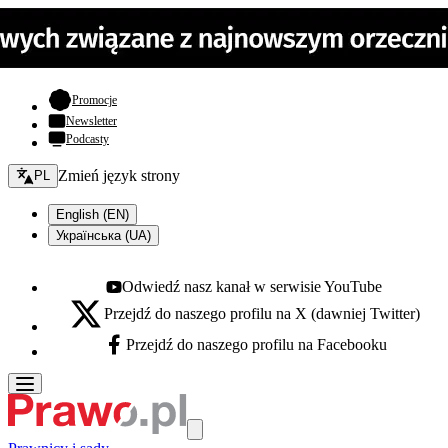
- otwiera się w nowej karcie
Promocje
Newsletter
Podcasty
Zmień język - bieżący:
Zmień język strony
PL
English (EN)
Українська (UA)
Odwiedź nasz kanał w serwisie YouTube
Youtube - otwiera się w nowej karcie
Przejdź do naszego profilu na X (dawniej Twitter)
X - otwiera się w nowej karcie
Przejdź do naszego profilu na Facebooku
Facebook - otwiera się w nowej karcie