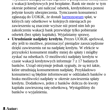
z wakacji kredytowych jest bezpłatne. Bank nie może w tym
okresie pobierać ani naliczać odsetek, kredytobiorca ponosi
jedynie koszty ubezpieczenia. Tymczasem konsumenci
zgłaszają do UOKiK, że dostali
harmonogram
spłat, w
których raty odsetkowe w kolejnych miesiącach po
zawieszeniu są znacznie wyższe niż przed nim lub po
zakończeniu wakacji bank przewiduje tylko pobieranie
odsetek (bez spłaty kapitału). Wyjaśniamy sprawę.
Utrudnianie nadpłaty kredytu.
Prezes UOKiK apelował,
aby jeśli to możliwe, przeznaczyć pieniądze zaoszczędzone
dzięki zawieszeniu rat na nadpłatę kredytu. W efekcie w
przyszłości konsument miałby mniej do spłaty i mógłby
zyskać na odsetkach. O możliwości nadpłaty kredytu w
czasie wakacji kredytowych informuje 7 z 17 badanych
banków. Urząd otrzymuje jednak sygnały, że są też takie,
które utrudniają konsumentom nadpłatę. Przykładowo
konsumenci są błędnie informowani w oddziałach banków o
braku możliwości nadpłaty w okresie zawieszenia spłaty
kredytu. Dodatkowo, jeden z banków dolicza do kwoty
kapitału zawieszoną ratę odsetkową. Wystąpiliśmy do
banków o wyjaśnienia.
Autor: