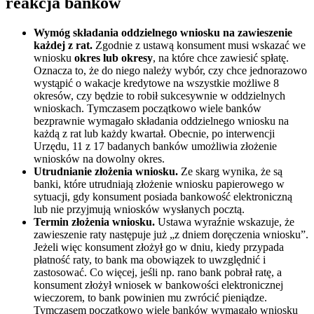
reakcja banków
Wymóg składania oddzielnego wniosku na zawieszenie
każdej z rat.
Zgodnie z ustawą konsument musi wskazać we
wniosku
okres lub okresy
, na które chce zawiesić spłatę.
Oznacza to, że do niego należy wybór, czy chce jednorazowo
wystąpić o wakacje kredytowe na wszystkie możliwe 8
okresów, czy będzie to robił sukcesywnie w oddzielnych
wnioskach. Tymczasem początkowo wiele banków
bezprawnie wymagało składania oddzielnego wniosku na
każdą z rat lub każdy kwartał. Obecnie, po interwencji
Urzędu, 11 z 17 badanych banków umożliwia złożenie
wniosków na dowolny okres.
Utrudnianie złożenia wniosku.
Ze skarg wynika, że są
banki, które utrudniają złożenie wniosku papierowego w
sytuacji, gdy konsument posiada bankowość elektroniczną
lub nie przyjmują wniosków wysłanych pocztą.
Termin złożenia wniosku.
Ustawa wyraźnie wskazuje, że
zawieszenie raty następuje już „z dniem doręczenia wniosku”.
Jeżeli więc konsument złożył go w dniu, kiedy przypada
płatność raty, to bank ma obowiązek to uwzględnić i
zastosować. Co więcej, jeśli np. rano bank pobrał ratę, a
konsument złożył wniosek w bankowości elektronicznej
wieczorem, to bank powinien mu zwrócić pieniądze.
Tymczasem początkowo wiele banków wymagało wniosku