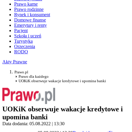
Prawo karne
Prawo rodzinne
Rynek i konsument
Domowe finanse
Emerytury i renty
Pacjent
Szkoła i uczeń
Turystyka
Orzeczenia
RODO
Akty Prawne
Prawo.pl
Prawo dla każdego
UOKiK obserwuje wakacje kredytowe i upomina banki
UOKiK obserwuje wakacje kredytowe i
upomina banki
Data dodania: 05.08.2022 | 13:30