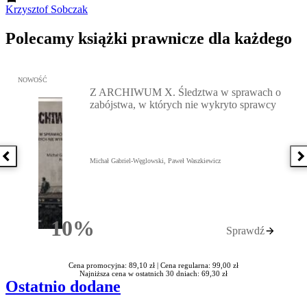
Krzysztof Sobczak
Polecamy książki prawnicze dla każdego
Przejdź do: Z ARCHIWUM X. Śledztwa w sprawach o zabójstwa, w 
NOWOŚĆ
Z ARCHIWUM X. Śledztwa w sprawach o
zabójstwa, w których nie wykryto sprawcy
Poprzednia książka
N
Michał Gabriel-Węglowski, Paweł Waszkiewicz
10%
Sprawdź
Rabatu
Cena promocyjna: 89,10 zł |
Cena regularna: 99,00 zł
Najniższa cena w ostatnich 30 dniach: 69,30 zł
Ostatnio dodane