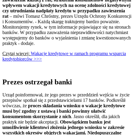
wpływem wakacji kredytowych na ocenę zdolności kredytowej
czy utrudniania nadpłaty kredytu w przypadku zawieszenia
rat
– mówi Tomasz Chróstny, prezes Urzędu Ochrony Konkurencji
i Konsumentów. - Każdą skargę traktujemy bardzo poważnie.
Monitorujemy rynek, w tym informacje pojawiające się na stronach
banków. W przypadku zauważenia nieprawidłowości natychmiast
występujemy do banków o wyjaśnienia i zmianę kwestionowanych
praktyk
- dodaje.
Czytaj więcej:
Wakacje kredytowe w ramach programu wsparcia
kredytobiorców >>>
Prezes ostrzegał banki
Urząd poinformował, że jego prezes w przeddzień wejścia w życie
przepisów spotkał się z przedstawicielami 17 banków. Podkreślił
wówczas, że
proces składania wniosku o wakacje kredytowe
musi być zgodny z ustawą i banki powinny ułatwić
konsumentom skorzystanie z nich
. Jasno określił, dla jakich
praktyk nie będzie akceptacji.
Obowiązkiem banku jest
umożliwienie klientowi złożenia jednego wniosku w zakresie
wszystkich okresów objętych wakacjami. Niedopuszczalne