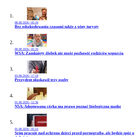
08.08.2026 | 05:34
Przejdź do artykułu:
Bez odszkodowania czasami także z winy turysty
08.08.2026 | 05:33
Przejdź do artykułu:
WSA: Zamknięty żłobek nie może pozbawić rodziców wsparcia
03.08.2026 | 17:19
Przejdź do artykułu:
Prezydent ułaskawił trzy osoby
01.08.2026 | 12:36
Przejdź do artykułu:
NSA: Adoptowana córka ma prawo poznać biologiczną matkę
01.08.2026 | 05:53
Przejdź do artykułu:
Sejm pracuje nad ochroną dzieci przed pornografią, ale będzie spór o