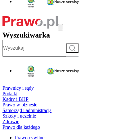
Nasze serwisy
Wyszukiwarka
Szukaj
Nasze serwisy
Prawnicy i sądy
Podatki
Kadry i BHP
Prawo w biznesie
Samorząd i administracja
Szkoły i uczelnie
Zdrowie
Prawo dla każdego
Prawo cywilne