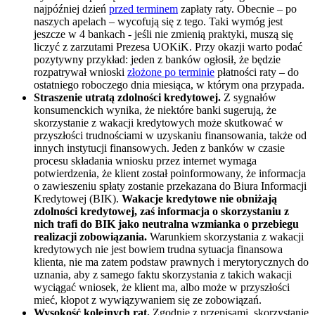
najpóźniej dzień
przed terminem
zapłaty raty. Obecnie – po
naszych apelach – wycofują się z tego. Taki wymóg jest
jeszcze w 4 bankach - jeśli nie zmienią praktyki, muszą się
liczyć z zarzutami Prezesa UOKiK. Przy okazji warto podać
pozytywny przykład: jeden z banków ogłosił, że będzie
rozpatrywał wnioski
złożone po terminie
płatności raty – do
ostatniego roboczego dnia miesiąca, w którym ona przypada.
Straszenie utratą zdolności kredytowej.
Z sygnałów
konsumenckich wynika, że niektóre banki sugerują, że
skorzystanie z wakacji kredytowych może skutkować w
przyszłości trudnościami w uzyskaniu finansowania, także od
innych instytucji finansowych. Jeden z banków w czasie
procesu składania wniosku przez internet wymaga
potwierdzenia, że klient został poinformowany, że informacja
o zawieszeniu spłaty zostanie przekazana do Biura Informacji
Kredytowej (BIK).
Wakacje kredytowe nie obniżają
zdolności kredytowej, zaś informacja o skorzystaniu z
nich trafi do BIK jako neutralna wzmianka o przebiegu
realizacji zobowiązania.
Warunkiem skorzystania z wakacji
kredytowych nie jest bowiem trudna sytuacja finansowa
klienta, nie ma zatem podstaw prawnych i merytorycznych do
uznania, aby z samego faktu skorzystania z takich wakacji
wyciągać wniosek, że klient ma, albo może w przyszłości
mieć, kłopot z wywiązywaniem się ze zobowiązań.
Wysokość kolejnych rat.
Zgodnie z przepisami, skorzystanie