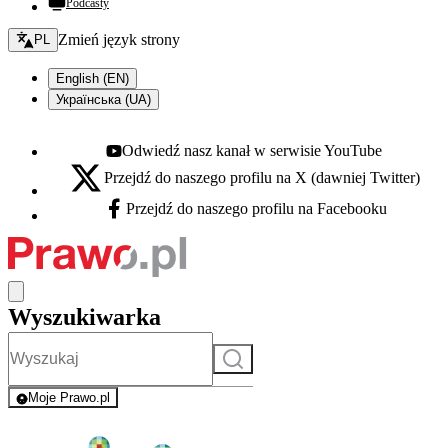
Podcasty
Zmień język - bieżący:
Zmień język strony
PL
English (EN)
Українська (UA)
Odwiedź nasz kanał w serwisie YouTube
Youtube - otwiera się w nowej karcie
Przejdź do naszego profilu na X (dawniej Twitter)
X - otwiera się w nowej karcie
Przejdź do naszego profilu na Facebooku
Facebook - otwiera się w nowej karcie
Wyszukiwarka
Szukaj
Moje Prawo.pl
- rejestracja i logowanie do serwisu