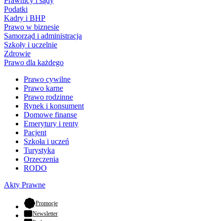
Prawnicy i sądy
Podatki
Kadry i BHP
Prawo w biznesie
Samorząd i administracja
Szkoły i uczelnie
Zdrowie
Prawo dla każdego
Prawo cywilne
Prawo karne
Prawo rodzinne
Rynek i konsument
Domowe finanse
Emerytury i renty
Pacjent
Szkoła i uczeń
Turystyka
Orzeczenia
RODO
Akty Prawne
- otwiera się w nowej karcie
Promocje
Newsletter