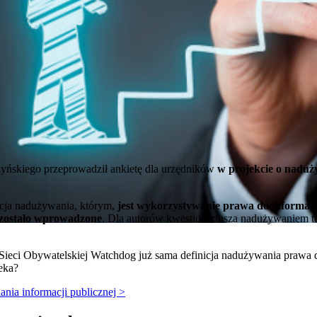
yńskiego przeprowadził ankietę dla urzędników
w projekcie o naduż
icja nadużywania, którym,
jest wykorzystywanie prawa do informacj
o zostało wprowadzone
. Dla autorów kwestionariusza nadużywaniem t
 Sieci Obywatelskiej Watchdog już sama definicja nadużywania prawa d
eka?
ania informacji publicznej >