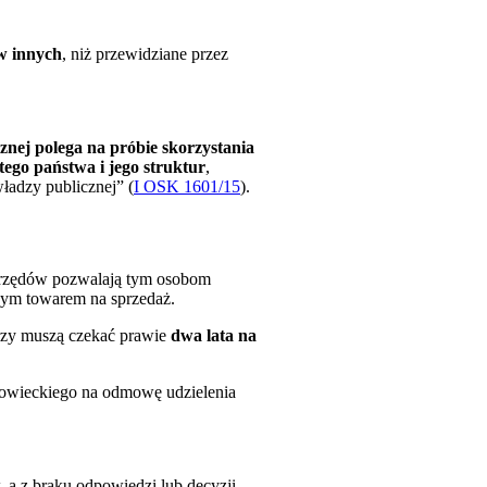
w innych
, niż przewidziane przez
znej polega na próbie skorzystania
tego państwa i jego struktur
,
ładzy publicznej” (
I OSK 1601/15
).
 urzędów pozwalają tym osobom
nym towarem na sprzedaż.
zy muszą czekać prawie
dwa lata na
łowieckiego na odmowę udzielenia
 a z braku odpowiedzi lub decyzji