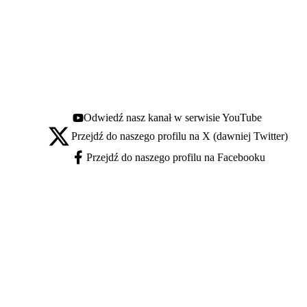
Odwiedź nasz kanał w serwisie YouTube
Youtube - otwiera się w nowej karcie
Przejdź do naszego profilu na X (dawniej Twitter)
X - otwiera się w nowej karcie
Przejdź do naszego profilu na Facebooku
Facebook - otwiera się w nowej karcie