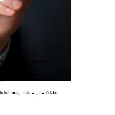
ywaniu prawa do informacji
i w celach niezgodnych z
ego prawa jest
zadawanie pytań
o informacji budzi wątpliwości, bo