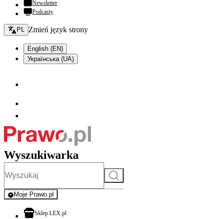
Newsletter
Podcasty
Zmień język - bieżący:
Zmień język strony
PL
English (EN)
Українська (UA)
Wyszukiwarka
Szukaj
Moje Prawo.pl
- rejestracja i logowanie do serwisu
otwiera się w nowej karcie
Sklep LEX.pl