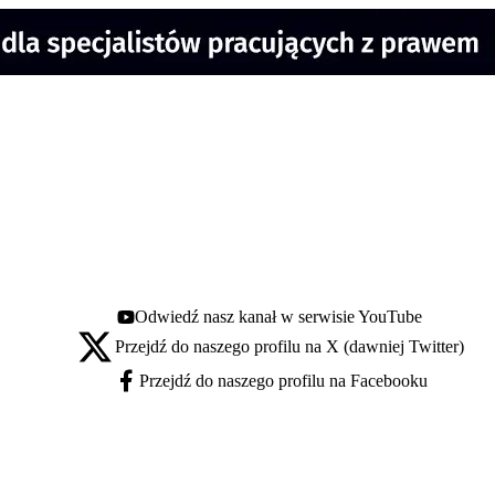
Odwiedź nasz kanał w serwisie YouTube
Youtube - otwiera się w nowej karcie
Przejdź do naszego profilu na X (dawniej Twitter)
X - otwiera się w nowej karcie
Przejdź do naszego profilu na Facebooku
Facebook - otwiera się w nowej karcie