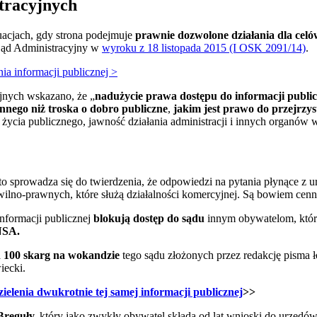
tracyjnych
acjach, gdy strona podejmuje
prawnie dozwolone działania dla celó
Sąd Administracyjny w
wyroku z 18 listopada 2015 (I OSK 2091/14)
.
ia informacji publicznej >
jnych wskazano, że „
nadużycie prawa dostępu do informacji public
u innego niż troska o dobro publiczne
,
jakim jest prawo do przejrzys
życia publicznego, jawność działania administracji i innych organów w
to sprowadza się do twierdzenia, że odpowiedzi na pytania płynące z
lno-prawnych, które służą działalności komercyjnej. Są bowiem cen
 informacji publicznej
blokują dostęp do sądu
innym obywatelom, któr
NSA.
 100 skarg na wokandzie
tego sądu złożonych przez redakcję pisma 
iecki.
elenia dwukrotnie tej samej informacji publicznej
>>
Breguły,
który jako zwykły obywatel składa od lat wnioski do urzędów,