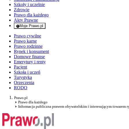
Szkoły i uczelnie
Zdrowie
Prawo dla każdego
Akty Prawne
Moje Prawo.pl
- rejestracja i logowanie do serwisu
Prawo cywilne
Prawo karne
Prawo rodzinne
Rynek i konsument
Domowe finanse
Emerytury i renty
Pacjent
Szkoła i uczeń
Turystyka
Orzeczenia
RODO
Prawo.pl
Prawo dla każdego
Informacja publiczna prawem obywatelskim i interesującym towarem