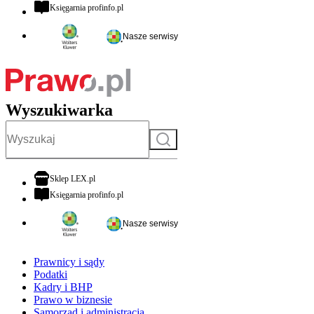
otwiera się w nowej karcie
Księgarnia profinfo.pl
Nasze serwisy
Wyszukiwarka
Szukaj
otwiera się w nowej karcie
Sklep LEX.pl
otwiera się w nowej karcie
Księgarnia profinfo.pl
Nasze serwisy
Prawnicy i sądy
Podatki
Kadry i BHP
Prawo w biznesie
Samorząd i administracja