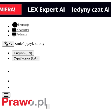
- otwiera się w nowej karcie
Promocje
Newsletter
Podcasty
Zmień język - bieżący:
Zmień język strony
PL
English (EN)
Українська (UA)