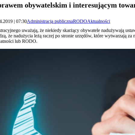
 prawem obywatelskim i interesującym to
4.2019 | 07:30
Administracja publiczna
RODO
Aktualności
racyjnego uważają, że niekiedy skarżący obywatele nadużywają ustawy
rdzą, że nadużycia leżą raczej po stronie urzędów, które wytwarzają za
ywatności lub RODO.