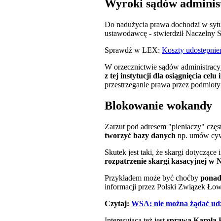
Wyroki sądów adminis
Do nadużycia prawa dochodzi w sytu
ustawodawcę - stwierdził Naczelny 
Sprawdź w LEX:
Koszty udostępnien
W orzecznictwie sądów administracy
z tej instytucji dla osiągnięcia cel
przestrzeganie prawa przez podmioty 
Blokowanie wokandy
Zarzut pod adresem "pieniaczy" częs
tworzyć bazy danych
np. umów cywi
Skutek jest taki, że skargi dotyczące
rozpatrzenie skargi kasacyjnej w 
Przykładem może być choćby
ponad
informacji przez Polski Związek Łow
Czytaj:
WSA: nie można żądać udzi
Interesująca też jest
sprawa Karola 