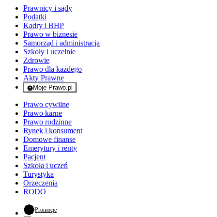
Prawnicy i sądy
Podatki
Kadry i BHP
Prawo w biznesie
Samorząd i administracja
Szkoły i uczelnie
Zdrowie
Prawo dla każdego
Akty Prawne
Moje Prawo.pl
- rejestracja i logowanie do serwisu
Prawo cywilne
Prawo karne
Prawo rodzinne
Rynek i konsument
Domowe finanse
Emerytury i renty
Pacjent
Szkoła i uczeń
Turystyka
Orzeczenia
RODO
- otwiera się w nowej karcie
Promocje