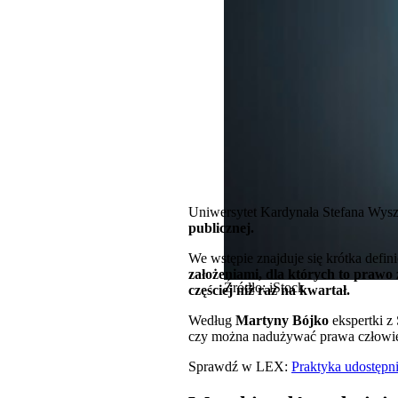
Uniwersytet Kardynała Stefana Wysz
publicznej.
We wstępie znajduje się krótka defin
założeniami, dla których to praw
Źródło: iStock
częściej niż raz na kwartał.
Według
Martyny Bójko
ekspertki z
czy można nadużywać prawa człowi
Sprawdź w LEX:
Praktyka udostępni