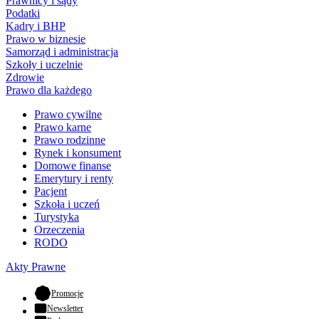
Prawnicy i sądy
Podatki
Kadry i BHP
Prawo w biznesie
Samorząd i administracja
Szkoły i uczelnie
Zdrowie
Prawo dla każdego
Prawo cywilne
Prawo karne
Prawo rodzinne
Rynek i konsument
Domowe finanse
Emerytury i renty
Pacjent
Szkoła i uczeń
Turystyka
Orzeczenia
RODO
Akty Prawne
- otwiera się w nowej karcie
Promocje
Newsletter