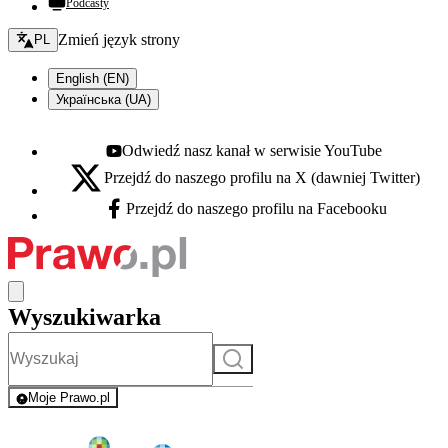
Podcasty
Zmień język - bieżący:
Zmień język strony
PL
English (EN)
Українська (UA)
Odwiedź nasz kanał w serwisie YouTube
Youtube - otwiera się w nowej karcie
Przejdź do naszego profilu na X (dawniej Twitter)
X - otwiera się w nowej karcie
Przejdź do naszego profilu na Facebooku
Facebook - otwiera się w nowej karcie
Wyszukiwarka
Szukaj
Moje Prawo.pl
- rejestracja i logowanie do serwisu