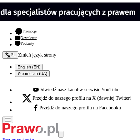
- otwiera się w nowej karcie
Promocje
Newsletter
Podcasty
Zmień język - bieżący:
Zmień język strony
PL
English (EN)
Українська (UA)
Odwiedź nasz kanał w serwisie YouTube
Youtube - otwiera się w nowej karcie
Przejdź do naszego profilu na X (dawniej Twitter)
X - otwiera się w nowej karcie
Przejdź do naszego profilu na Facebooku
Facebook - otwiera się w nowej karcie