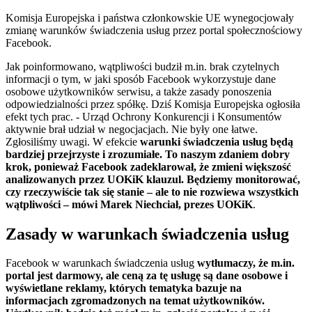
Komisja Europejska i państwa członkowskie UE wynegocjowały
zmianę warunków świadczenia usług przez portal społecznościowy
Facebook.
Jak poinformowano, wątpliwości budził m.in. brak czytelnych
informacji o tym, w jaki sposób Facebook wykorzystuje dane
osobowe użytkowników serwisu, a także zasady ponoszenia
odpowiedzialności przez spółkę. Dziś Komisja Europejska ogłosiła
efekt tych prac. - Urząd Ochrony Konkurencji i Konsumentów
aktywnie brał udział w negocjacjach. Nie były one łatwe.
Zgłosiliśmy uwagi. W efekcie
warunki świadczenia usług będą
bardziej przejrzyste i zrozumiałe. To naszym zdaniem dobry
krok, ponieważ Facebook zadeklarował, że zmieni większość
analizowanych przez UOKiK klauzul. Będziemy monitorować,
czy rzeczywiście tak się stanie – ale to nie rozwiewa wszystkich
wątpliwości – mówi Marek Niechciał, prezes UOKiK
.
Zasady w warunkach świadczenia usług
Facebook w warunkach świadczenia usług
wytłumaczy, że m.in.
portal jest darmowy, ale ceną za tę usługę są dane osobowe i
wyświetlane reklamy, których tematyka bazuje na
informacjach zgromadzonych na temat użytkowników.