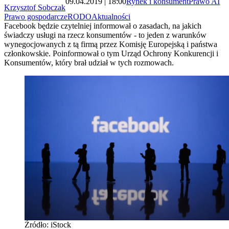
09.04.2019 | 18:00
Rynek i konsument
Prawo AI
Krzysztof Sobczak
Prawo gospodarcze
RODO
Aktualności
Facebook będzie czytelniej informował o zasadach, na jakich
świadczy usługi na rzecz konsumentów - to jeden z warunków
wynegocjowanych z tą firmą przez Komisję Europejską i państwa
członkowskie. Poinformował o tym Urząd Ochrony Konkurencji i
Konsumentów, który brał udział w tych rozmowach.
Źródło: iStock