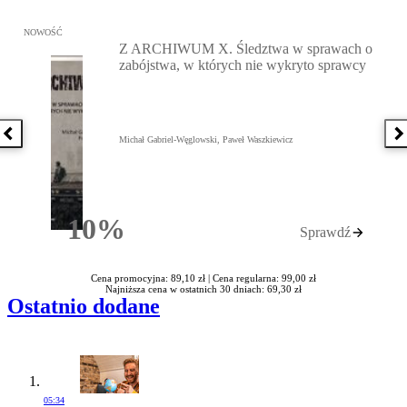
Przejdź do: Z ARCHIWUM X. Śledztwa w sprawach o zabójstwa, w 
NOWOŚĆ
Z ARCHIWUM X. Śledztwa w sprawach o
zabójstwa, w których nie wykryto sprawcy
Poprzednia książka
N
Michał Gabriel-Węglowski, Paweł Waszkiewicz
10%
Sprawdź
Rabatu
Cena promocyjna: 89,10 zł |
Cena regularna: 99,00 zł
Najniższa cena w ostatnich 30 dniach: 69,30 zł
Ostatnio dodane
05:34