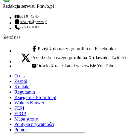
Redakcja serwisu Prawo.pl
801 04 45 45
Numer telefonu:
redakcja@prawo.pl
Adres email:
22 535 88 00
Numer telefonu:
Śledź nas
Przejdź do naszego profilu na Facebooku
facebook - otwiera się w nowej karcie
Przejdź do naszego profilu na X (dawniej Twitter)
x - otwiera się w nowej karcie
Odwiedź nasz kanał w serwisie YouTube
youtube - otwiera się w nowej karcie
O nas
Zespół
Kontakt
Regulamin
Księgarnia Profinfo.pl
Wolters Kluwer
FEPI
FPOP
Mapa strony
Polityka prywatności
Pomoc