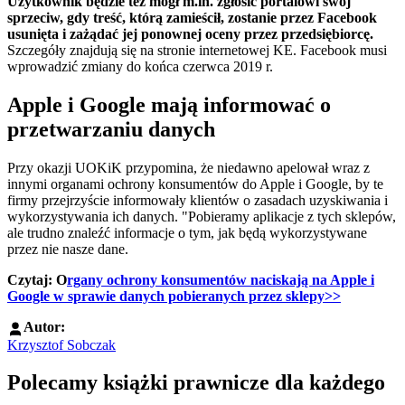
Użytkownik będzie też mógł m.in. zgłosić portalowi swój
sprzeciw, gdy treść, którą zamieścił, zostanie przez Facebook
usunięta i zażądać jej ponownej oceny przez przedsiębiorcę.
Szczegóły znajdują się na stronie internetowej KE. Facebook musi
wprowadzić zmiany do końca czerwca 2019 r.
Apple i Google mają informować o
przetwarzaniu danych
Przy okazji UOKiK przypomina, że niedawno apelował wraz z
innymi organami ochrony konsumentów do Apple i Google, by te
firmy przejrzyście informowały klientów o zasadach uzyskiwania i
wykorzystywania ich danych. "Pobieramy aplikacje z tych sklepów,
ale trudno znaleźć informacje o tym, jak będą wykorzystywane
przez nie nasze dane.
Czytaj: O
rgany ochrony konsumentów naciskają na Apple i
Google w sprawie danych pobieranych przez sklepy>>
Autor:
Krzysztof Sobczak
Polecamy książki prawnicze dla każdego