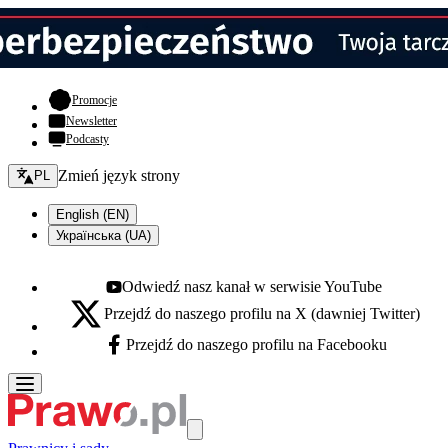
- otwiera się w nowej karcie
Promocje
Newsletter
Podcasty
Zmień język - bieżący:
Zmień język strony
PL
English (EN)
Українська (UA)
Odwiedź nasz kanał w serwisie YouTube
Youtube - otwiera się w nowej karcie
Przejdź do naszego profilu na X (dawniej Twitter)
X - otwiera się w nowej karcie
Przejdź do naszego profilu na Facebooku
Facebook - otwiera się w nowej karcie