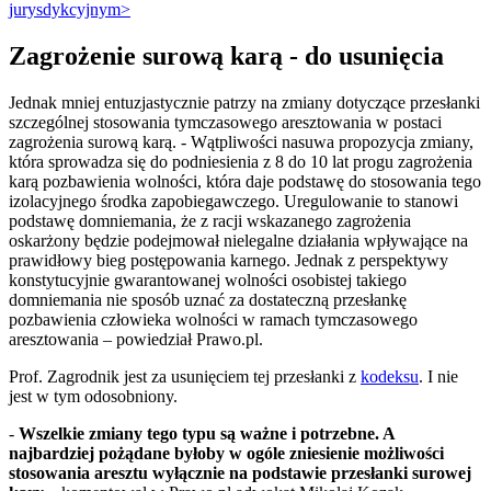
jurysdykcyjnym>
Zagrożenie surową karą - do usunięcia
Jednak mniej entuzjastycznie patrzy na zmiany dotyczące przesłanki
szczególnej stosowania tymczasowego aresztowania w postaci
zagrożenia surową karą. - Wątpliwości nasuwa propozycja zmiany,
która sprowadza się do podniesienia z 8 do 10 lat progu zagrożenia
karą pozbawienia wolności, która daje podstawę do stosowania tego
izolacyjnego środka zapobiegawczego. Uregulowanie to stanowi
podstawę domniemania, że z racji wskazanego zagrożenia
oskarżony będzie podejmował nielegalne działania wpływające na
prawidłowy bieg postępowania karnego. Jednak z perspektywy
konstytucyjnie gwarantowanej wolności osobistej takiego
domniemania nie sposób uznać za dostateczną przesłankę
pozbawienia człowieka wolności w ramach tymczasowego
aresztowania – powiedział Prawo.pl.
Prof. Zagrodnik jest za usunięciem tej przesłanki z
kodeksu
. I nie
jest w tym odosobniony.
-
Wszelkie zmiany tego typu są ważne i potrzebne. A
najbardziej pożądane byłoby w ogóle zniesienie możliwości
stosowania aresztu wyłącznie na podstawie przesłanki surowej