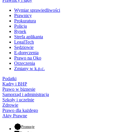
Prawnicy i sądy
Wymiar sprawiedliwości
Prawnicy
Prokuratura
Policja
Rynek
Strefa aplikanta
LegalTech
Sędziowie
E-doręczenia
Prawo na Oko
Orzeczenia
Zmiany w k.p.c.
Podatki
Kadry i BHP
Prawo w biznesie
Samorząd i administracja
Szkoły i uczelnie
Zdrowie
Prawo dla każdego
Akty Prawne
- otwiera się w nowej karcie
Promocje