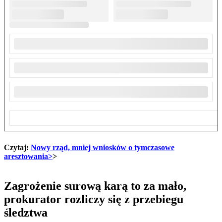
Czytaj:
Nowy rząd, mniej wniosków o tymczasowe
aresztowania>
>
Zagrożenie surową karą to za mało,
prokurator rozliczy się z przebiegu
śledztwa