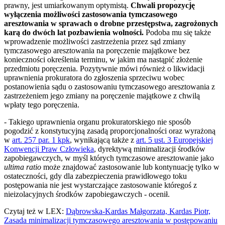
prawny, jest umiarkowanym optymistą.
Chwali propozycję
wyłączenia możliwości zastosowania tymczasowego
aresztowania w sprawach o drobne przestępstwa, zagrożonych
karą do dwóch lat pozbawienia wolności.
Podoba mu się także
wprowadzenie możliwości zastrzeżenia przez sąd zmiany
tymczasowego aresztowania na poręczenie majątkowe bez
konieczności określenia terminu, w jakim ma nastąpić złożenie
przedmiotu poręczenia. Pozytywnie mówi również o likwidacji
uprawnienia prokuratora do zgłoszenia sprzeciwu wobec
postanowienia sądu o zastosowaniu tymczasowego aresztowania z
zastrzeżeniem jego zmiany na poręczenie majątkowe z chwilą
wpłaty tego poręczenia.
- Takiego uprawnienia organu prokuratorskiego nie sposób
pogodzić z konstytucyjną zasadą proporcjonalności oraz wyrażoną
w
art. 257 par. 1 kpk
, wynikającą także z
art. 5 ust. 3 Europejskiej
Konwencji Praw Człowieka
, dyrektywą minimalizacji środków
zapobiegawczych, w myśl których tymczasowe aresztowanie jako
ultima ratio
może znajdować zastosowanie lub kontynuację tylko w
ostateczności, gdy dla zabezpieczenia prawidłowego toku
postępowania nie jest wystarczające zastosowanie któregoś z
nieizolacyjnych środków zapobiegawczych - ocenił.
Czytaj też w LEX:
Dąbrowska-Kardas Małgorzata, Kardas Piotr,
Zasada minimalizacji tymczasowego aresztowania w postępowaniu