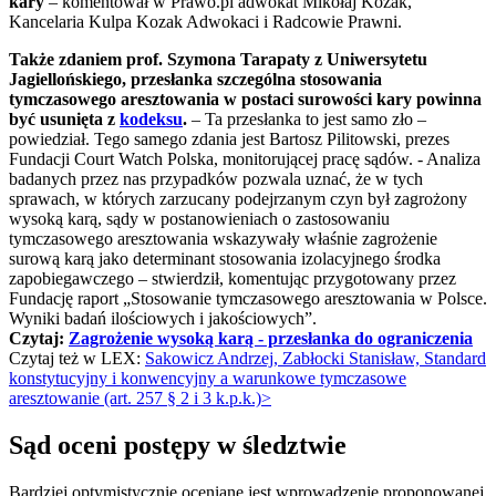
kary
– komentował w Prawo.pl adwokat Mikołaj Kozak,
Kancelaria Kulpa Kozak Adwokaci i Radcowie Prawni.
Także zdaniem prof. Szymona Tarapaty z Uniwersytetu
Jagiellońskiego, przesłanka szczególna stosowania
tymczasowego aresztowania w postaci surowości kary powinna
być usunięta z
kodeksu
.
– Ta przesłanka to jest samo zło –
powiedział. Tego samego zdania jest Bartosz Pilitowski, prezes
Fundacji Court Watch Polska, monitorującej pracę sądów. - Analiza
badanych przez nas przypadków pozwala uznać, że w tych
sprawach, w których zarzucany podejrzanym czyn był zagrożony
wysoką karą, sądy w postanowieniach o zastosowaniu
tymczasowego aresztowania wskazywały właśnie zagrożenie
surową karą jako determinant stosowania izolacyjnego środka
zapobiegawczego – stwierdził, komentując przygotowany przez
Fundację raport „Stosowanie tymczasowego aresztowania w Polsce.
Wyniki badań ilościowych i jakościowych”.
Czytaj:
Zagrożenie wysoką karą - przesłanka do ograniczenia
Czytaj też w LEX:
Sakowicz Andrzej, Zabłocki Stanisław, Standard
konstytucyjny i konwencyjny a warunkowe tymczasowe
aresztowanie (art. 257 § 2 i 3 k.p.k.)>
Sąd oceni postępy w śledztwie
Bardziej optymistycznie oceniane jest wprowadzenie proponowanej