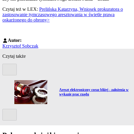
Czytaj też w LEX:
Prelińska Katarzyna, Wniosek prokuratora o
zastosowanie tymczasowego aresztowania w świetle prawa
oskarżonego do obrony>
Autor:
Krzysztof Sobczak
Czytaj także
Poprzedni slide
Przejdź do artykułu:
Areszt elektroniczny coraz bliżej - założenia w
wykazie prac rządu
Kolejny slide