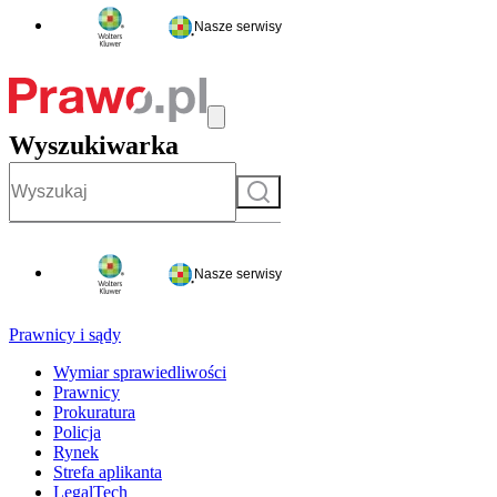
Nasze serwisy
Wyszukiwarka
Szukaj
Nasze serwisy
Prawnicy i sądy
Wymiar sprawiedliwości
Prawnicy
Prokuratura
Policja
Rynek
Strefa aplikanta
LegalTech