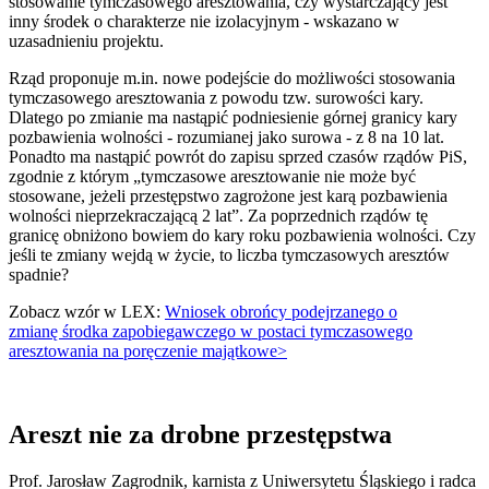
stosowanie tymczasowego aresztowania, czy wystarczający jest
inny środek o charakterze nie izolacyjnym - wskazano w
uzasadnieniu projektu.
Rząd proponuje m.in. nowe podejście do możliwości stosowania
tymczasowego aresztowania z powodu tzw. surowości kary.
Dlatego po zmianie ma nastąpić podniesienie górnej granicy kary
pozbawienia wolności - rozumianej jako surowa - z 8 na 10 lat.
Ponadto ma nastąpić powrót do zapisu sprzed czasów rządów PiS,
zgodnie z którym „tymczasowe aresztowanie nie może być
stosowane, jeżeli przestępstwo zagrożone jest karą pozbawienia
wolności nieprzekraczającą 2 lat”. Za poprzednich rządów tę
granicę obniżono bowiem do kary roku pozbawienia wolności. Czy
jeśli te zmiany wejdą w życie, to liczba tymczasowych aresztów
spadnie?
Zobacz wzór w LEX:
Wniosek obrońcy podejrzanego o
zmianę środka zapobiegawczego w postaci tymczasowego
aresztowania na poręczenie majątkowe>
Areszt nie za drobne przestępstwa
Prof. Jarosław Zagrodnik, karnista z Uniwersytetu Śląskiego i radca