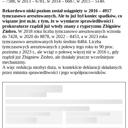
– 7588, w 2013 – 6781, w 2014 – 6687, w 2015 – 5140.
Rekordowo niski poziom został osiągnięty w 2016 – 4917
tymczasowo aresztowanych. Ale to już był koniec spadków, co
wiązane jest m.in. z tym, że w wymiarze sprawiedliwości i
prokuraturze rządził już wtedy znany z rygoryzmu Zbigniew
Ziobro.
W 2018 roku liczba tymczasowo aresztowanych wzrosła
do 7428, w 2020 do 8878, w 2022 – 8453, a w 2023 roku
tymczasowo aresztowanych było średnio 8484. Liczba
tymczasowych aresztowanych z połowy tego roku to 90 proc.
poziomu z 2023 r., ale wciąż o połowę więcej niż w 2016 r., gdy
rządził już Zbigniew Ziobro, ale działały jeszcze wcześniejsze
mechanizmy.
A więc redukcja niezbyt duża, w kontekście deklaracji składanych
przez ministra sprawiedliwości i jego współpracowników.