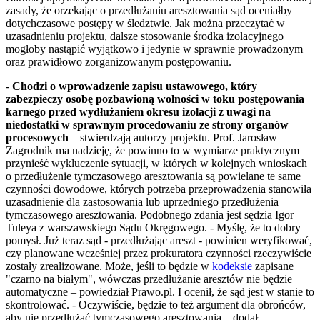
zasady, że orzekając o przedłużaniu aresztowania sąd oceniałby
dotychczasowe postępy w śledztwie. Jak można przeczytać w
uzasadnieniu projektu, dalsze stosowanie środka izolacyjnego
mogłoby nastąpić wyjątkowo i jedynie w sprawnie prowadzonym
oraz prawidłowo zorganizowanym postępowaniu.
-
Chodzi o wprowadzenie zapisu ustawowego, który
zabezpieczy osobę pozbawioną wolności w toku postępowania
karnego przed wydłużaniem okresu izolacji z uwagi na
niedostatki w sprawnym procedowaniu ze strony organów
procesowych
– stwierdzają autorzy projektu. Prof. Jarosław
Zagrodnik ma nadzieję, że powinno to w wymiarze praktycznym
przynieść wykluczenie sytuacji, w których w kolejnych wnioskach
o przedłużenie tymczasowego aresztowania są powielane te same
czynności dowodowe, których potrzeba przeprowadzenia stanowiła
uzasadnienie dla zastosowania lub uprzedniego przedłużenia
tymczasowego aresztowania. Podobnego zdania jest sędzia Igor
Tuleya z warszawskiego Sądu Okręgowego. - Myślę, że to dobry
pomysł. Już teraz sąd - przedłużając areszt - powinien weryfikować,
czy planowane wcześniej przez prokuratora czynności rzeczywiście
zostały zrealizowane. Może, jeśli to będzie w
kodeksie
zapisane
"czarno na białym", wówczas przedłużanie aresztów nie będzie
automatyczne – powiedział Prawo.pl. I ocenił, że sąd jest w stanie to
skontrolować. - Oczywiście, będzie to też argument dla obrońców,
aby nie przedłużać tymczasowego aresztowania – dodał.