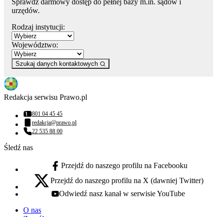
Sprawdź darmowy dostęp do pełnej bazy m.in. sądów i
urzędów.
Rodzaj instytucji:
Województwo:
Szukaj danych kontaktowych
Redakcja serwisu Prawo.pl
801 04 45 45
Numer telefonu:
redakcja@prawo.pl
Adres email:
22 535 88 00
Numer telefonu:
Śledź nas
Przejdź do naszego profilu na Facebooku
facebook - otwiera się w nowej karcie
Przejdź do naszego profilu na X (dawniej Twitter)
x - otwiera się w nowej karcie
Odwiedź nasz kanał w serwisie YouTube
youtube - otwiera się w nowej karcie
O nas