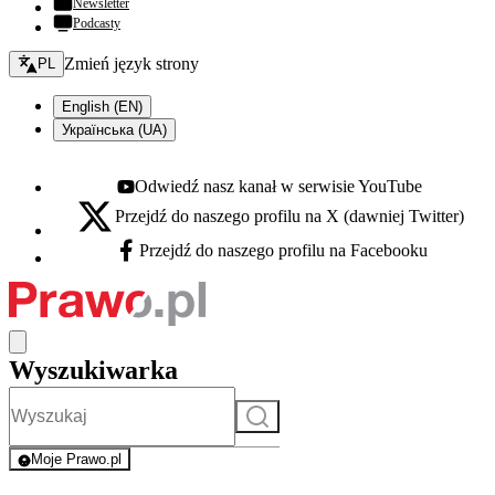
Newsletter
Podcasty
Zmień język - bieżący:
Zmień język strony
PL
English (EN)
Українська (UA)
Odwiedź nasz kanał w serwisie YouTube
Youtube - otwiera się w nowej karcie
Przejdź do naszego profilu na X (dawniej Twitter)
X - otwiera się w nowej karcie
Przejdź do naszego profilu na Facebooku
Facebook - otwiera się w nowej karcie
Wyszukiwarka
Szukaj
Moje Prawo.pl
- rejestracja i logowanie do serwisu