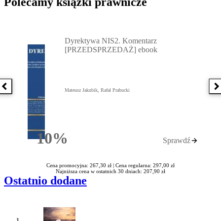
Polecamy książki prawnicze
Przejdź do: Dyrektywa NIS2. Komentarz [PRZEDSPRZEDAŻ] ebook,
Dyrektywa NIS2. Komentarz
[PRZEDSPRZEDAŻ] ebook
Poprzednia książka
N
Mateusz Jakubik, Rafał Prabucki
10%
Sprawdź
Rabatu
Cena promocyjna: 267,30 zł |
Cena regularna: 297,00 zł
Najniższa cena w ostatnich 30 dniach: 207,90 zł
Ostatnio dodane