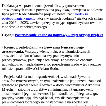
Deklaracja w sprawie zmniejszenia liczby tymczasowo
aresztowanych została powtórzona przy okazji przyjęcia w połowie
lipca przez Radę Ministrów projektu nowelizacji
kodeksu
postępowania karnego
, który w ramach „cofania” niektórych zmian
z lat 2016 – 2023, zawiera przepisy mające ograniczyć stosowanie
tego środka zapobiegawczego.
Czytaj:
Postępowanie karne do naprawy - rząd przyjął projekt
-
Koniec z patologiami w stosowaniu tymczasowego
aresztowania.
Wszyscy wiemy m.in. o wielomiesięcznych
aresztach bez aktu oskarżenia czy przetrzymywaniu
przedsiębiorców, paraliżując ich firmy. To wszystko chcemy
ucywilizować – zadeklarował po posiedzeniu rządu wtedy jeszcze
minister sprawiedliwości Adam Bodnar.
- Projekt zakłada m.in. ograniczenie zjawiska nadużywania
aresztów tymczasowych, w tym uzależnienie jego przedłużania od
sprawnego prowadzenia śledztwa – dodał wiceminister Arkadiusz
Myrcha. - Zgodnie z dyrektywą minimalizacji tymczasowego
aresztowania i jego ostateczności jako środka zapobiegawczego,
przepisy wymagają, aby sąd badał, czy dla zabezpieczenia
prawidłowości toczącego się postępowania niezbędne jest