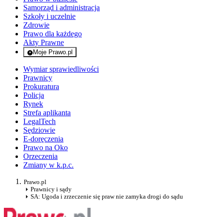
Samorząd i administracja
Szkoły i uczelnie
Zdrowie
Prawo dla każdego
Akty Prawne
Moje Prawo.pl
- rejestracja i logowanie do serwisu
Wymiar sprawiedliwości
Prawnicy
Prokuratura
Policja
Rynek
Strefa aplikanta
LegalTech
Sędziowie
E-doręczenia
Prawo na Oko
Orzeczenia
Zmiany w k.p.c.
Prawo.pl
Prawnicy i sądy
SA: Ugoda i zrzeczenie się praw nie zamyka drogi do sądu