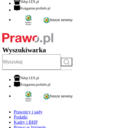
otwiera się w nowej karcie
Sklep LEX.pl
otwiera się w nowej karcie
Księgarnia profinfo.pl
Nasze serwisy
Wyszukiwarka
Szukaj
otwiera się w nowej karcie
Sklep LEX.pl
otwiera się w nowej karcie
Księgarnia profinfo.pl
Nasze serwisy
Prawnicy i sądy
Podatki
Kadry i BHP
Prawo w biznesie