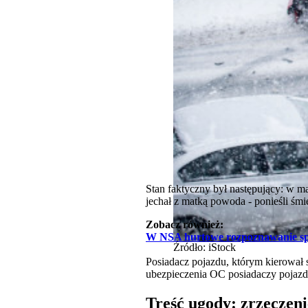
Stan faktyczny był następujący: w m
jechał z matką powoda - ponieśli śmi
Zobacz również:
W NSA hurtowe rozpoznawanie sp
Źródło: iStock
Posiadacz pojazdu, którym kierował
ubezpieczenia OC posiadaczy pojaz
Treść ugody: zrzeczeni