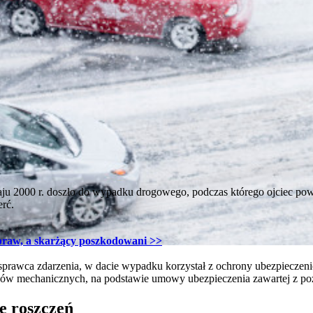
aju 2000 r. doszło do wypadku drogowego, podczas którego ojciec pow
erć.
raw, a skarżący poszkodowani >>
 sprawca zdarzenia, w dacie wypadku korzystał z ochrony ubezpiecze
dów mechanicznych, na podstawie umowy ubezpieczenia zawartej z p
e roszczeń