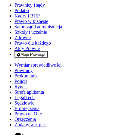
Prawnicy i sądy
Podatki
Kadry i BHP
Prawo w biznesie
Samorząd i administracja
Szkoły i uczelnie
Zdrowie
Prawo dla każdego
Akty Prawne
Moje Prawo.pl
- rejestracja i logowanie do serwisu
Wymiar sprawiedliwości
Prawnicy
Prokuratura
Policja
Rynek
Strefa aplikanta
LegalTech
Sędziowie
E-doręczenia
Prawo na Oko
Orzeczenia
Zmiany w k.p.c.