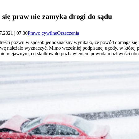
 się praw nie zamyka drogi do sądu
7.2021 | 07:30
Prawo cywilne
Orzeczenia
z treści pozwu w sposób jednoznaczny wynikało, że powód domaga si
awę należało wyznaczyć. Mimo wcześniej podpisanej ugody, w której p
iu niejawnym, co skutkowało pozbawieniem powoda możliwości obro