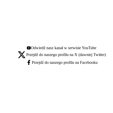
Odwiedź nasz kanał w serwisie YouTube
Youtube - otwiera się w nowej karcie
Przejdź do naszego profilu na X (dawniej Twitter)
X - otwiera się w nowej karcie
Przejdź do naszego profilu na Facebooku
Facebook - otwiera się w nowej karcie