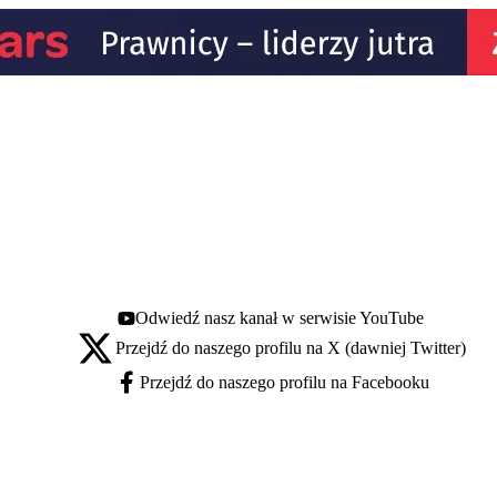
Odwiedź nasz kanał w serwisie YouTube
Youtube - otwiera się w nowej karcie
Przejdź do naszego profilu na X (dawniej Twitter)
X - otwiera się w nowej karcie
Przejdź do naszego profilu na Facebooku
Facebook - otwiera się w nowej karcie