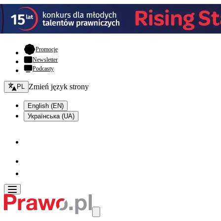
- otwiera się w nowej karcie
Promocje
Newsletter
Podcasty
Zmień język - bieżący:
Zmień język strony
PL
English (EN)
Українська (UA)