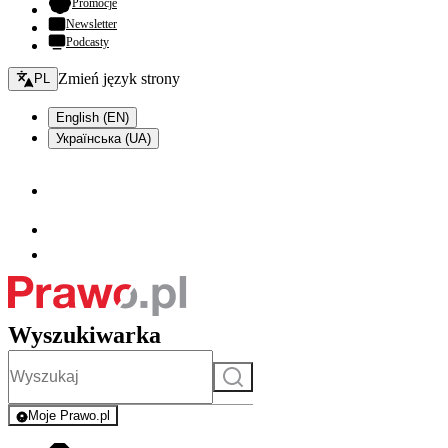
- otwiera się w nowej karcie
Promocje
Newsletter
Podcasty
Zmień język - bieżący:
Zmień język strony
PL
English (EN)
Українська (UA)
Wyszukiwarka
Szukaj
Moje Prawo.pl
- rejestracja i logowanie do serwisu