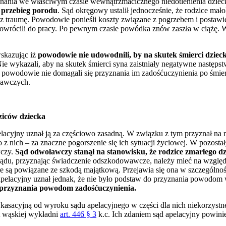
oznania we właściwym czasie wewnątrzmacicznego niedotlenienia dzieck
 przebieg porodu
. Sąd okręgowy ustalił jednocześnie, że rodzice mało
oraz traumę. Powodowie ponieśli koszty związane z pogrzebem i posta
owrócili do pracy. Po pewnym czasie powódka znów zaszła w ciążę. 
skazując iż
powodowie nie udowodnili, by na skutek śmierci dzieck
Nie wykazali, aby na skutek śmierci syna zaistniały negatywne następs
e powodowie nie domagali się przyznania im zadośćuczynienia po śmierci
wawczych.
ziców dziecka
lacyjny uznał ją za częściowo zasadną. W związku z tym przyznał na
 z nich – za znaczne pogorszenie się ich sytuacji życiowej. W pozost
wczy.
Sąd odwoławczy stanął na stanowisku, że rodzice zmarłego d
du, przyznając świadczenie odszkodowawcze, należy mieć na względz
e są powiązane ze szkodą majątkową. Przejawia się ona w szczególnoś
apelacyjny uznał jednak, że nie było podstaw do przyznania powodo
 przyznania powodom zadośćuczynienia.
kasacyjną od wyroku sądu apelacyjnego w części dla nich niekorzystne
t wąskiej wykładni
art. 446 § 3
k.c. Ich zdaniem sąd apelacyjny powini