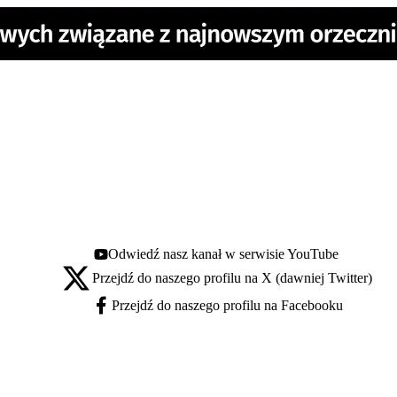
Odwiedź nasz kanał w serwisie YouTube
Youtube - otwiera się w nowej karcie
Przejdź do naszego profilu na X (dawniej Twitter)
X - otwiera się w nowej karcie
Przejdź do naszego profilu na Facebooku
Facebook - otwiera się w nowej karcie