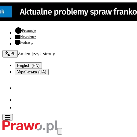
- otwiera się w nowej karcie
Promocje
Newsletter
Podcasty
Zmień język - bieżący:
Zmień język strony
PL
English (EN)
Українська (UA)