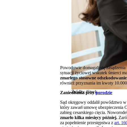
Powodowie domagali się zasądzenia o
sytuacji życiowej wskutek śmierci m
zmarłego stosowne odszkodowanie, j
również przyznania im kwoty 10.000 
Źródło: iStock
Zaniedbania przy
porodzie
Sąd okręgowy oddalił powództwo w cał
który zawarł umowę ubezpieczenia O
zabieg cesarskiego cięcia. Noworodek
zmarło kilka miesięcy później.
Zarów
za popełnienie przestępstwa z
art. 16