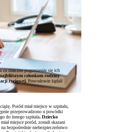
 za znaczne pogorszenie się ich
najbliższym członkom rodziny
acji życiowej.
Powodowie żądali
ciążę. Poród miał miejsce w szpitalu,
stępnie przeprowadzono u powódki
go do innego szpitala
. Dziecko
miał miejsce poród, zostali skazani
ko na bezpośrednie niebezpieczeństwo