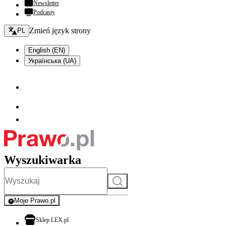
Newsletter
Podcasty
Zmień język - bieżący:
Zmień język strony
PL
English (EN)
Українська (UA)
Wyszukiwarka
Szukaj
Moje Prawo.pl
- rejestracja i logowanie do serwisu
otwiera się w nowej karcie
Sklep LEX.pl