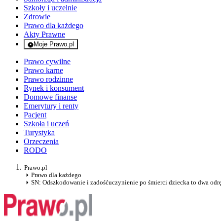
Szkoły i uczelnie
Zdrowie
Prawo dla każdego
Akty Prawne
Moje Prawo.pl
- rejestracja i logowanie do serwisu
Prawo cywilne
Prawo karne
Prawo rodzinne
Rynek i konsument
Domowe finanse
Emerytury i renty
Pacjent
Szkoła i uczeń
Turystyka
Orzeczenia
RODO
Prawo.pl
Prawo dla każdego
SN: Odszkodowanie i zadośćuczynienie po śmierci dziecka to dwa odr