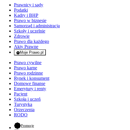
Prawnicy i sądy
Podatki
Kadry i BHP
Prawo w biznesie
Samorząd i administracja
Szkoły i uczelnie
Zdrowie
Prawo dla każdego
Akty Prawne
Moje Prawo.pl
- rejestracja i logowanie do serwisu
Prawo cywilne
Prawo karne
Prawo rodzinne
Rynek i konsument
Domowe finanse
Emerytury i renty
Pacjent
Szkoła i uczeń
Turystyka
Orzeczenia
RODO
- otwiera się w nowej karcie
Promocje