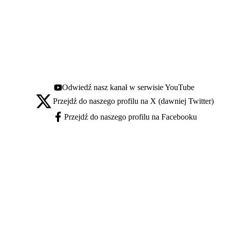
Odwiedź nasz kanał w serwisie YouTube
Youtube - otwiera się w nowej karcie
Przejdź do naszego profilu na X (dawniej Twitter)
X - otwiera się w nowej karcie
Przejdź do naszego profilu na Facebooku
Facebook - otwiera się w nowej karcie