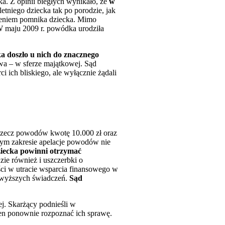
a. Z opinii biegłych wynikało, że
w
letniego dziecka tak po porodzie, jak
wieniem pomnika dziecka. Mimo
W maju 2009 r. powódka urodziła
a doszło u nich do znacznego
twa – w sferze majątkowej. Sąd
 ich bliskiego, ale wyłącznie żądali
 rzecz powodów kwotę 10.000 zł oraz
ałym zakresie apelacje powodów nie
ziecka powinni otrzymać
ie również i uszczerbki o
ci w utracie wsparcia finansowego w
m wyższych świadczeń.
Sąd
j. Skarżący podnieśli w
en ponownie rozpoznać ich sprawę.