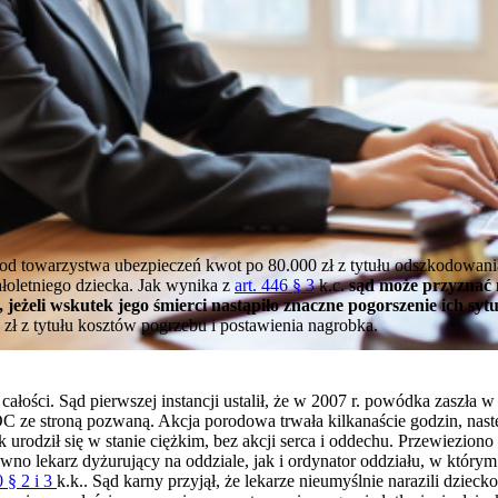
d towarzystwa ubezpieczeń kwot po 80.000 zł z tytułu odszkodowania
ałoletniego dziecka. Jak wynika z
art. 446 § 3
k.c.
sąd może przyznać 
eżeli wskutek jego śmierci nastąpiło znaczne pogorszenie ich sytu
zł z tytułu kosztów pogrzebu i postawienia nagrobka.
ości. Sąd pierwszej instancji ustalił, że w 2007 r. powódka zaszła w 
C ze stroną pozwaną. Akcja porodowa trwała kilkanaście godzin, na
 urodził się w stanie ciężkim, bez akcji serca i oddechu. Przewieziono 
no lekarz dyżurujący na oddziale, jak i ordynator oddziału, w którym 
0 § 2 i 3
k.k.. Sąd karny przyjął, że lekarze nieumyślnie narazili dziec