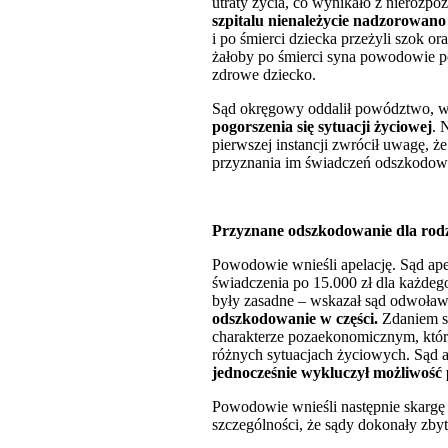
utraty życia, co wynikało z nierozp
szpitalu nienależycie nadzorowano
i po śmierci dziecka przeżyli szok 
żałoby po śmierci syna powodowie p
zdrowe dziecko.
Sąd okręgowy oddalił powództwo, w
pogorszenia się sytuacji życiowej
. 
pierwszej instancji zwrócił uwagę, ż
przyznania im świadczeń odszkodo
Przyznane odszkodowanie dla rod
Powodowie wnieśli apelację. Sąd ape
świadczenia po 15.000 zł dla każdego
były zasadne – wskazał sąd odwoła
odszkodowanie w części.
Zdaniem są
charakterze pozaekonomicznym, któr
różnych sytuacjach życiowych. Sąd 
jednocześnie wykluczył możliwość
Powodowie wnieśli następnie skargę 
szczególności, że sądy dokonały zby