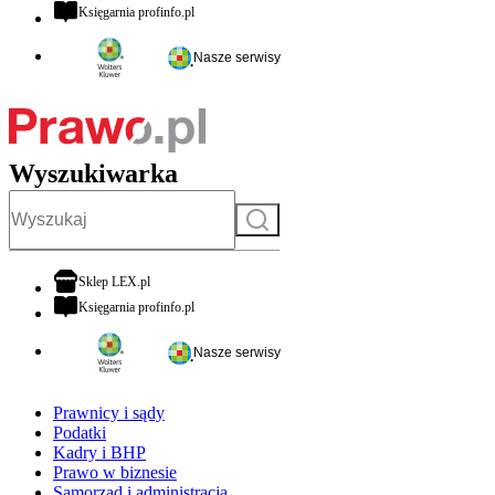
otwiera się w nowej karcie
Księgarnia profinfo.pl
Nasze serwisy
Wyszukiwarka
Szukaj
otwiera się w nowej karcie
Sklep LEX.pl
otwiera się w nowej karcie
Księgarnia profinfo.pl
Nasze serwisy
Prawnicy i sądy
Podatki
Kadry i BHP
Prawo w biznesie
Samorząd i administracja