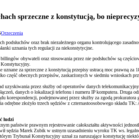
hach sprzeczne z konstytucją, bo nieprecyz
5
Orzeczenia
h podsłuchów oraz brak niezależnego organu kontrolującego zasadność 
słanki uznania tych regulacji za niekonstytycjne.
 billingów obywateli oraz stosowania przez nie podsłuchów są częścio
ł Konstytucyjny.
e uznane za sprzeczne z konstytucją przepisy ustracą moc prawną za 1
lko część obecnych przepisów, zaskarżonych w siedmiu wnioskach prz
d uzyskiwania przez służby od operatorów danych telekomunikacyjnych
zeń, danych o lokalizacji telefonu i numeru IP komputera. Druga odno
lądu korespondencji, podejmowanej przez służby za zgodą prokuratora 
a odrębne złożyło trzech sędziów z czternastoosobowego składu TK: 
ć ludzi
nym państwie prawnym rejestrowanie całokształtu aktywności jednostk
ił sędzia Marek Zubik w ustnym uzasadnieniu wyroku TK ws. legalno
órym Trybunał Konstytucyjny uznał za naruszające konstytucję niektó