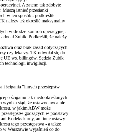
racyjnej. A zatem: tak zdobyte
 Muszą istnieć przesłanki
ch w ten sposób - podkreślił.
TK należy też określić maksymalny
ych w drodze kontroli operacyjnej.
dodał Zubik. Podkreślił, że należy
możliwa oraz brak zasad dotyczących
zy czy lekarzy. TK odwołał się do
ę UE ws. billingów. Sędzia Zubik
 technologii inwigilacji.
i ścigania "innych przestępstw
ej o ściganiu tak niedookreślonych
m wynika stąd, że ustawodawca nie
 zakresu, w jakim ABW może
s. przestępstw godzących w podstawy
e ani Kodeks karny, ani inne ustawy
resu tego przestępstwa - a także
go w Warszawie wyjaśnień co do