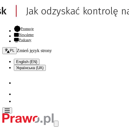
- otwiera się w nowej karcie
Promocje
Newsletter
Podcasty
Zmień język - bieżący:
Zmień język strony
PL
English (EN)
Українська (UA)