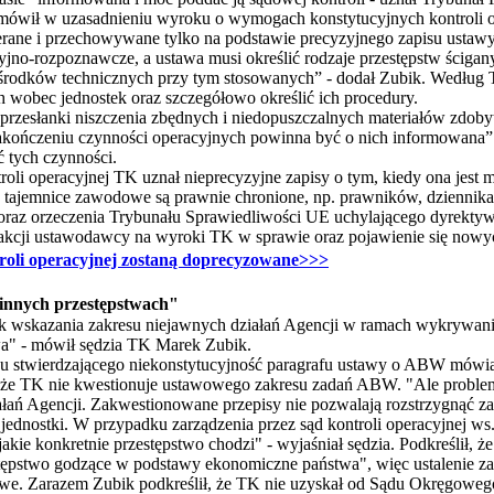
wił w uzasadnieniu wyroku o wymogach konstytucyjnych kontroli ope
erane i przechowywane tylko na podstawie precyzyjnego zapisu ustawy.
yjno-rozpoznawcze, a ustawa musi określić rodzaje przestępstw ścigany
e środków technicznych przy tym stosowanych” - dodał Zubik. Według 
h wobec jednostek oraz szczegółowo określić ich procedury.
 przesłanki niszczenia zbędnych i niedopuszczalnych materiałów zdobyt
kończeniu czynności operacyjnych powinna być o nich informowana” - 
ć tych czynności.
roli operacyjnej TK uznał nieprecyzyjne zapisy o tym, kiedy ona jest 
 tajemnice zawodowe są prawnie chronione, np. prawników, dziennikar
az orzeczenia Trybunału Sprawiedliwości UE uchylającego dyrektyw
eakcji ustawodawcy na wyroki TK w sprawie oraz pojawienie się nowych
roli operacyjnej zostaną doprecyzowane>>>
innych przestępstwach"
wskazania zakresu niejawnych działań Agencji w ramach wykrywania 
a" - mówił sędzia TK Marek Zubik.
ku stwierdzającego niekonstytucyjność paragrafu ustawy o ABW mówiąc
ił, że TK nie kwestionuje ustawowego zakresu zadań ABW. "Ale proble
iałań Agencji. Zakwestionowane przepisy nie pozwalają rozstrzygnąć
jednostki. W przypadku zarządzenia przez sąd kontroli operacyjnej w
kie konkretnie przestępstwo chodzi" - wyjaśniał sędzia. Podkreślił, ż
stępstwo godzące w podstawy ekonomiczne państwa", więc ustalenie zak
liwe. Zarazem Zubik podkreślił, że TK nie uzyskał od Sądu Okręgowe