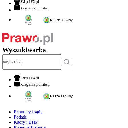
otwiera się w nowej karcie
Sklep LEX.pl
otwiera się w nowej karcie
Księgarnia profinfo.pl
Nasze serwisy
Wyszukiwarka
Szukaj
otwiera się w nowej karcie
Sklep LEX.pl
otwiera się w nowej karcie
Księgarnia profinfo.pl
Nasze serwisy
Prawnicy i sądy
Podatki
Kadry i BHP
Prawo w biznesie