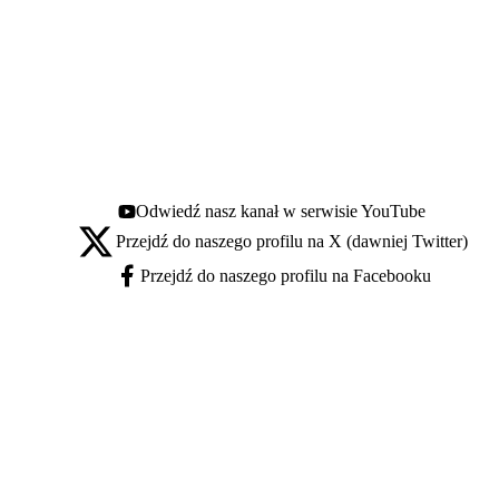
Odwiedź nasz kanał w serwisie YouTube
Youtube - otwiera się w nowej karcie
Przejdź do naszego profilu na X (dawniej Twitter)
X - otwiera się w nowej karcie
Przejdź do naszego profilu na Facebooku
Facebook - otwiera się w nowej karcie