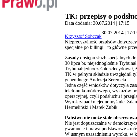
TK: przepisy o podsłuc
Data dodania: 30.07.2014 | 17:15
30.07.2014 | 17:1
Krzysztof Sobczak
Nieprecyzyjność przpisów dotyczącyc
specjalne po billingi - to główne prze
Zasady dostępu służb specjalnych do
30 lipca br. niejednogłośnie Trybuna
Trybunał jednocześnie zdecydował, ż
TK w pełnym składzie uwzględnił ty
generalnego Andrzeja Seremeta.
Jedna część wniosków dotyczyła zasa
telefonu komórkowego, wykazów połąc
operacyjnej, czyli podsłuchu i przeg
Wyrok zapadł niejednomyślnie. Zdani
Hermeliński i Marek Zubik.
Państwo nie może stale obserwowa
Nie jest dopuszczalne w demokratycz
gwarancje i prawa podstawowe - mów
W ustnym uzasadnieniu wyroku, w kt