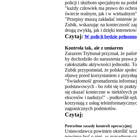
policji i służbom specjalnym na podsł
"każdy człowiek ma prawo do ochro
świecie realnym, jak i w wirtualnym"
"Przepisy muszą zakładać istnienie 
Zubik, wskazując na konieczność za
drogą zwykłą, jak i dzięki internetowi
Czytaj:
W policji będzie pełnomo
Kontrola tak, ale z umiarem
Zarazem Trybunał przyznał, że państ
by dochodziło do naruszenia prawa 
całokształtu aktywności jednostki. T
Zubik przypomniał, że polskie społec
obawę przed korzystaniem z przysłu
"Świadomość gromadzenia informacji 
podstawowych - bo robi się to prakty
się okazać konieczne w niektórych p
ekscesów i nadużyć" - podkreślił sę
korzystają z usług teleinformatyczny
zagranicznych podmiotów.
Czytaj:
Potrzebne zasady kontroli operacyjnej
Ustawodawca powinien określić szcze
powinna być o niej „w rozsądnym cza