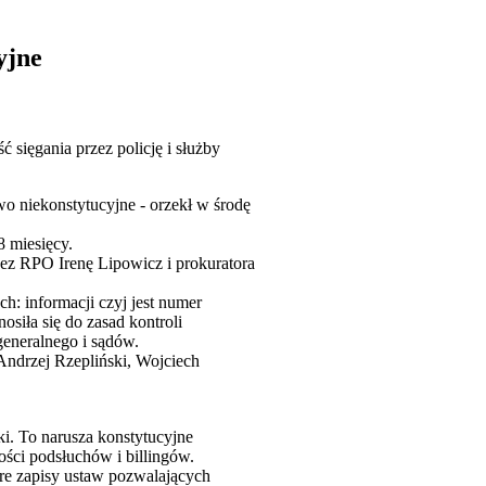
yjne
sięgania przez policję i służby
wo niekonstytucyjne - orzekł w środę
8 miesięcy.
ez RPO Irenę Lipowicz i prokuratora
: informacji czyj jest numer
siła się do zasad kontroli
generalnego i sądów.
Andrzej Rzepliński, Wojciech
i. To narusza konstytucyjne
ści podsłuchów i billingów.
re zapisy ustaw pozwalających