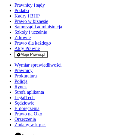
Prawnicy i sądy
Podatki
Kadry i BHP
Prawo w biznesie
Samorząd i administracja
Szkoły i uczelnie
Zdrowie
Prawo dla każdego
Akty Prawne
Moje Prawo.pl
- rejestracja i logowanie do serwisu
Wymiar sprawiedliwości
Prawnicy
Prokuratura
Policja
Rynek
Strefa aplikanta
LegalTech
Sędziowie
E-doręczenia
Prawo na Oko
Orzeczenia
Zmiany w k.p.c.