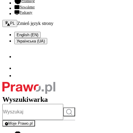
- otwiera się w nowej karcie
Promocje
Newsletter
Podcasty
Zmień język - bieżący:
Zmień język strony
PL
English (EN)
Українська (UA)
Wyszukiwarka
Szukaj
Moje Prawo.pl
- rejestracja i logowanie do serwisu