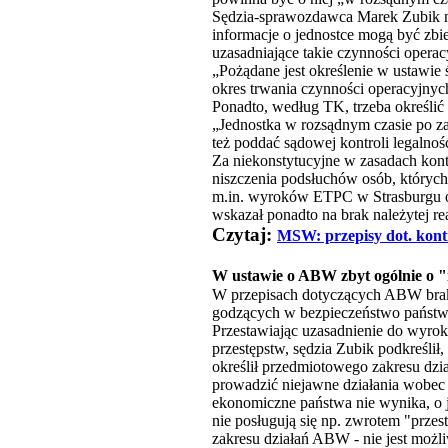
Sędzia-sprawozdawca Marek Zubik mó
informacje o jednostce mogą być zbi
uzasadniające takie czynności operac
„Pożądane jest określenie w ustawi
okres trwania czynności operacyjnyc
Ponadto, według TK, trzeba określić
„Jednostka w rozsądnym czasie po za
też poddać sądowej kontroli legalnoś
Za niekonstytucyjne w zasadach kont
niszczenia podsłuchów osób, których
m.in. wyroków ETPC w Strasburgu or
wskazał ponadto na brak należytej r
Czytaj:
MSW: przepisy dot. kont
W ustawie o ABW zbyt ogólnie o "
W przepisach dotyczących ABW brak 
godzących w bezpieczeństwo państw
Przestawiając uzasadnienie do wyro
przestępstw, sędzia Zubik podkreśl
określił przedmiotowego zakresu dz
prowadzić niejawne działania wobec 
ekonomiczne państwa nie wynika, o ja
nie posługują się np. zwrotem "prze
zakresu działań ABW - nie jest moż