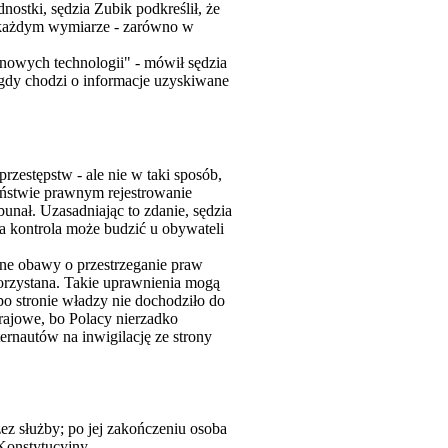
nostki, sędzia Zubik podkreślił, że
 każdym wymiarze - zarówno w
nowych technologii" - mówił sędzia
gdy chodzi o informacje uzyskiwane
zestępstw - ale nie w taki sposób,
aństwie prawnym rejestrowanie
unał. Uzasadniając to zdanie, sędzia
na kontrola może budzić u obywateli
żne obawy o przestrzeganie praw
korzystana. Takie uprawnienia mogą
o stronie władzy nie dochodziło do
rajowe, bo Polacy nierzadko
ternautów na inwigilację ze strony
ez służby; po jej zakończeniu osoba
Konstytucyjny.