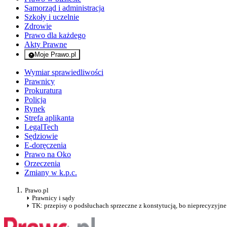
Samorząd i administracja
Szkoły i uczelnie
Zdrowie
Prawo dla każdego
Akty Prawne
Moje Prawo.pl
- rejestracja i logowanie do serwisu
Wymiar sprawiedliwości
Prawnicy
Prokuratura
Policja
Rynek
Strefa aplikanta
LegalTech
Sędziowie
E-doręczenia
Prawo na Oko
Orzeczenia
Zmiany w k.p.c.
Prawo.pl
Prawnicy i sądy
TK: przepisy o podsłuchach sprzeczne z konstytucją, bo nieprecyzyjne