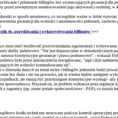
uchiwanie i pobieranie billingów bez wystarczających gwarancji dla jed
ny przed zewnętrznym monitorowaniem jego aktywności osobistej, w
.
jednostki w sposób anonimowy, co szczególnie ważne w dobie rozwoju 
pewnienia gwarancji dla wolności i anonimowości jednostek, zarówno 
.
cnik ds. pozyskiwania i wykorzystywania billingów
>>>
wo musi mieć możliwość przeciwdziałania zagrożeniom i wykrywania pr
przez służby państwowe. "Nie jest dopuszczalne w demokratycznym p
o narusza konstytucyjne gwarancje i prawa podstawowe" - wskazał Tryb
zeństwo było przez dziesięciolecia inwigilowane, "stąd i dziś nadmier
gujących im wolności komunikowania się".
o zbieraniu danych na temat ruchu i billingów jednostek budzi powa
cznie bez śladu i nie ma pewności, jak ta wiedza będzie następnie wy
rzypadkach, ale muszą być przestrzegane konstytucyjne wymogi - aby p
dzia sprawozdawca. Przyznał on, że problem wykracza poza regulacje k
ch z zagranicy (np. znane portale społecznościowe - PAP), co naraża in
gółowo środki techniczne stosowane podczas kontroli operacyjnej prz
sie” informowana i móc poddać ją sądowej kontroli - uznał Trybunał 