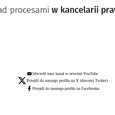
Odwiedź nasz kanał w serwisie YouTube
Youtube - otwiera się w nowej karcie
Przejdź do naszego profilu na X (dawniej Twitter)
X - otwiera się w nowej karcie
Przejdź do naszego profilu na Facebooku
Facebook - otwiera się w nowej karcie