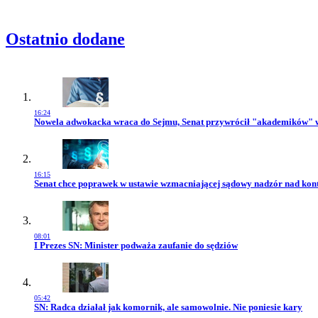
Ostatnio dodane
16:24
Przejdź do artykułu:
Nowela adwokacka wraca do Sejmu, Senat przywrócił "akademików" 
16:15
Przejdź do artykułu:
Senat chce poprawek w ustawie wzmacniającej sądowy nadzór nad kon
08:01
Przejdź do artykułu:
I Prezes SN: Minister podważa zaufanie do sędziów
05:42
Przejdź do artykułu:
SN: Radca działał jak komornik, ale samowolnie. Nie poniesie kary