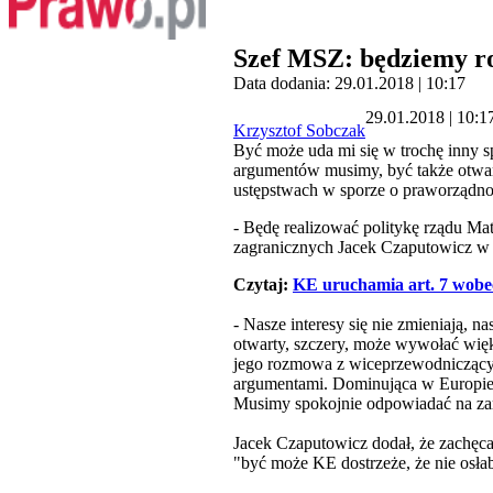
Szef MSZ: będziemy ro
Data dodania: 29.01.2018 | 10:17
29.01.2018 | 10:1
Krzysztof Sobczak
Być może uda mi się w trochę inny s
argumentów musimy, być także otwarc
ustępstwach w sporze o praworządno
- Będę realizować politykę rządu Mat
zagranicznych Jacek Czaputowicz w
Czytaj:
KE uruchamia art. 7 wobe
- Nasze interesy się nie zmieniają, 
otwarty, szczery, może wywołać więk
jego rozmowa z wiceprzewodniczącym
argumentami. Dominująca w Europie n
Musimy spokojnie odpowiadać na zarzu
Jacek Czaputowicz dodał, że zachęc
"być może KE dostrzeże, że nie osła