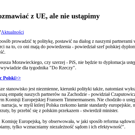
zmawiać z UE, ale nie ustąpimy
7
Aktualności
posób prowadzić tę politykę, postawić na dialog z naszymi partneram
i na to, co oni mają do powiedzenia - powiedział szef polskiej dyplo
ść.
eusza Morawieckiego, czy szerzej - PiS, nie będzie to dyplomacja ustęp
 wywiadzie dla tygodnika "Do Rzeczy".
c Polski>>
nasze stanowisko jest niezmienne, kierunki polityki także, natomiast w
szą empatię naszych partnerów na Zachodzie - powidział Czaputowicz. I
 Komisji Europejskiej Fransem Timmermansem. Nie chodziło o ustępst
arracja, w myśl której Polska rzekomo łamie standardy europejskie, n
ty, by przebić się z polskim przekazem - stwierdził minister.
a Komisję Europejską, by obserwowała, w jaki sposób reforma sądowni
biamy, tylko wzmacniamy niezależność sądom i ich efektywność".