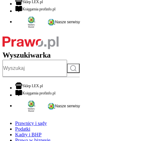
otwiera się w nowej karcie
Sklep LEX.pl
otwiera się w nowej karcie
Księgarnia profinfo.pl
Nasze serwisy
Wyszukiwarka
Szukaj
otwiera się w nowej karcie
Sklep LEX.pl
otwiera się w nowej karcie
Księgarnia profinfo.pl
Nasze serwisy
Prawnicy i sądy
Podatki
Kadry i BHP
Prawo w biznesie