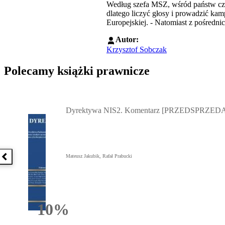
Według szefa MSZ, wśród państw czło
dlatego liczyć głosy i prowadzić ka
Europejskiej. - Natomiast z pośredni
Autor:
Krzysztof Sobczak
Polecamy książki prawnicze
Przejdź do: Dyrektywa NIS2. Komentarz [PRZEDSPRZEDAŻ] ebook,
Dyrektywa NIS2. Komentarz [PRZEDSPRZEDA
Mateusz Jakubik, Rafał Prabucki
Poprzednia książka
10%
Rabatu