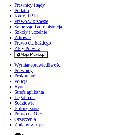
Prawnicy i sądy
Podatki
Kadry i BHP
Prawo w biznesie
Samorząd i administracja
Szkoły i uczelnie
Zdrowie
Prawo dla każdego
Akty Prawne
Moje Prawo.pl
- rejestracja i logowanie do serwisu
Wymiar sprawiedliwości
Prawnicy
Prokuratura
Policja
Rynek
Strefa aplikanta
LegalTech
Sędziowie
E-doręczenia
Prawo na Oko
Orzeczenia
Zmiany w k.p.c.