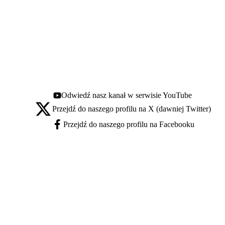
Odwiedź nasz kanał w serwisie YouTube
Youtube - otwiera się w nowej karcie
Przejdź do naszego profilu na X (dawniej Twitter)
X - otwiera się w nowej karcie
Przejdź do naszego profilu na Facebooku
Facebook - otwiera się w nowej karcie