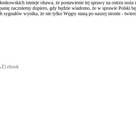
nkowskich istnieje obawa, że postawienie tej sprawy na ostrzu noża
mpanię zaczniemy dopiero, gdy będzie wiadomo, że w sprawie Polski b
ch sygnałów wynika, że nie tylko Węgry staną po naszej stronie - twie
 Mateusz Jakubik, Rafał Prabucki - otwiera się w nowym oknie
Ż] ebook