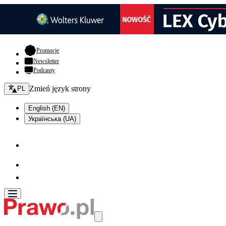
- otwiera się w nowej karcie
Promocje
Newsletter
Podcasty
Zmień język - bieżący:
Zmień język strony
PL
English (EN)
Українська (UA)