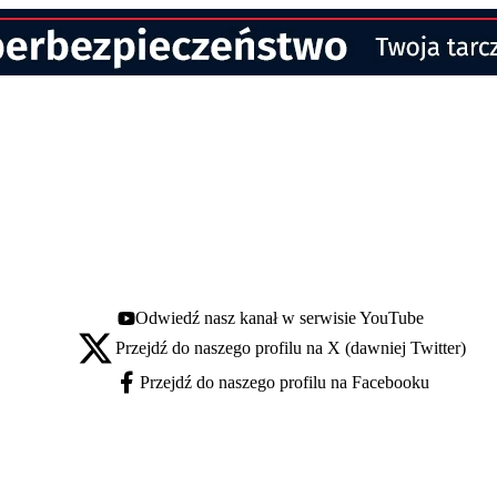
Odwiedź nasz kanał w serwisie YouTube
Youtube - otwiera się w nowej karcie
Przejdź do naszego profilu na X (dawniej Twitter)
X - otwiera się w nowej karcie
Przejdź do naszego profilu na Facebooku
Facebook - otwiera się w nowej karcie