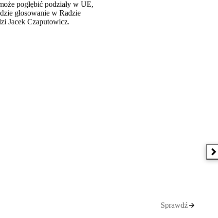
 może pogłębić podziały w UE,
ędzie głosowanie w Radzie
rdzi Jacek Czaputowicz.
N
Sprawdź