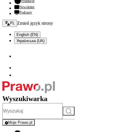
- otwiera się w nowej karcie
Promocje
Newsletter
Podcasty
Zmień język - bieżący:
Zmień język strony
PL
English (EN)
Українська (UA)
Wyszukiwarka
Szukaj
Moje Prawo.pl
- rejestracja i logowanie do serwisu