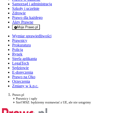
Samorząd i administracja
Szkoły i uczelnie
Zdrowie
Prawo dla każdego
Akty Prawne
Moje Prawo.pl
- rejestracja i logowanie do serwisu
Wymiar sprawiedliwości
Prawnicy
Prokuratura
Policja
Rynek
Strefa aplikanta
LegalTech
Sędziowie
E-doręczenia
Prawo na Oko
Orzeczenia
Zmiany w k.p.c.
Prawo.pl
Prawnicy i sądy
Szef MSZ: będziemy rozmawiać z UE, ale nie ustąpimy