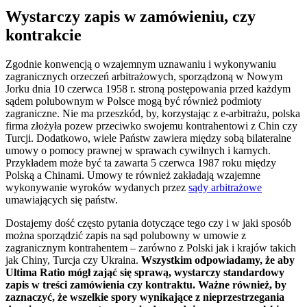
Wystarczy zapis w zamówieniu, czy
kontrakcie
Zgodnie konwencją o wzajemnym uznawaniu i wykonywaniu
zagranicznych orzeczeń arbitrażowych, sporządzoną w Nowym
Jorku dnia 10 czerwca 1958 r. stroną postępowania przed każdym
sądem polubownym w Polsce mogą być również podmioty
zagraniczne. Nie ma przeszkód, by, korzystając z e-arbitrażu, polska
firma złożyła pozew przeciwko swojemu kontrahentowi z Chin czy
Turcji. Dodatkowo, wiele Państw zawiera między sobą bilateralne
umowy o pomocy prawnej w sprawach cywilnych i karnych.
Przykładem może być ta zawarta 5 czerwca 1987 roku między
Polską a Chinami. Umowy te również zakładają wzajemne
wykonywanie wyroków wydanych przez
sądy arbitrażowe
umawiających się państw.
Dostajemy dość często pytania dotyczące tego czy i w jaki sposób
można sporządzić zapis na sąd polubowny w umowie z
zagranicznym kontrahentem – zarówno z Polski jak i krajów takich
jak Chiny, Turcja czy Ukraina.
Wszystkim odpowiadamy, że aby
Ultima Ratio mógł zająć się sprawą, wystarczy standardowy
zapis w treści zamówienia czy kontraktu. Ważne również, by
zaznaczyć, że wszelkie spory wynikające z nieprzestrzegania