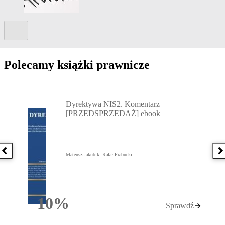
Kolejny slide
Polecamy książki prawnicze
Przejdź do: Dyrektywa NIS2. Komentarz [PRZEDSPRZEDAŻ] ebook,
Dyrektywa NIS2. Komentarz
[PRZEDSPRZEDAŻ] ebook
Poprzednia książka
N
Mateusz Jakubik, Rafał Prabucki
10%
Sprawdź
Rabatu