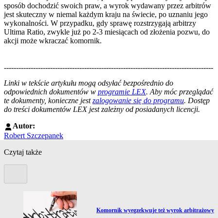
sposób dochodzić swoich praw, a wyrok wydawany przez arbitrów
jest skuteczny w niemal każdym kraju na świecie, po uznaniu jego
wykonalności. W przypadku, gdy sprawę rozstrzygają arbitrzy
Ultima Ratio, zwykle już po 2-3 miesiącach od złożenia pozwu, do
akcji może wkraczać komornik.
--------------------------------------------------------------------------------------
--------------------------------------------------------
Linki w tekście artykułu mogą odsyłać bezpośrednio do
odpowiednich dokumentów w
programie LEX
. Aby móc przeglądać
te dokumenty, konieczne jest
zalogowanie się do programu
. Dostęp
do treści dokumentów LEX jest zależny od posiadanych licencji.
Autor:
Robert Szczepanek
Czytaj także
Poprzedni slide
Przejdź do artykułu:
Komornik wyegzekwuje też wyrok arbitrażowy