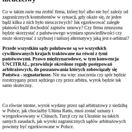
Co w takim razie ma zrobić firma, której być albo nie być zależy od
zagranicznych kontrahentów w sytuacji, gdy okaże się, że jeden
bądź kilku z nich było nieuczciwych? Jak egzekwować zaległe
płatności bądź dochodzić zapisów umowy? Czy firma zmuszona
będzie skorzystać z państwowego wymiaru sprawiedliwości czy
może skorzystać z szybszej i tańszej alternatywy jaką jest e-arbitraż?
Przede wszystkim sądy polubowne są we wszystkich
cywilizowanych krajach traktowane na równi z tymi
państwowymi. Prawo międzynarodowe, w tym konwencja
UNCITRAL, przewiduje określone reguły postępowań
arbitrażowych, do poszanowania których zobowiązały się
Państwa - sygnatariusze.
Nie ma więc znaczenia czy spór będzie
rozstrzygany przez sędziego czy przez arbitra, wyrok będzie tak
samo skuteczny.
Co równie istotne, wyrok wydany przez sąd arbitrażowy z siedzibą
w Polsce, jak chociażby Ultima Ratio, musi zostać uznany i
wyegzekwowany w Chinach, Turcji czy na Ukrainie na takich
samych zasadach, jak wyroki zagranicznych sądów arbitrażowych
powinny być egzekwowane w Polsce.