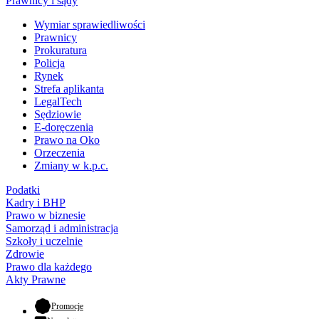
Prawnicy i sądy
Wymiar sprawiedliwości
Prawnicy
Prokuratura
Policja
Rynek
Strefa aplikanta
LegalTech
Sędziowie
E-doręczenia
Prawo na Oko
Orzeczenia
Zmiany w k.p.c.
Podatki
Kadry i BHP
Prawo w biznesie
Samorząd i administracja
Szkoły i uczelnie
Zdrowie
Prawo dla każdego
Akty Prawne
- otwiera się w nowej karcie
Promocje