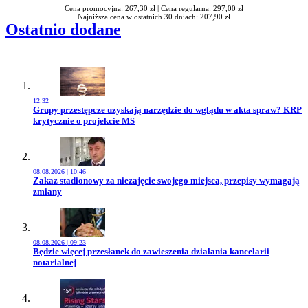
Cena promocyjna: 267,30 zł |
Cena regularna: 297,00 zł
Najniższa cena w ostatnich 30 dniach: 207,90 zł
Ostatnio dodane
12:32
Przejdź do artykułu:
Grupy przestępcze uzyskają narzędzie do wglądu w akta spraw? KRP
krytycznie o projekcie MS
08.08.2026 | 10:46
Przejdź do artykułu:
Zakaz stadionowy za niezajęcie swojego miejsca, przepisy wymagają
zmiany
08.08.2026 | 09:23
Przejdź do artykułu:
Będzie więcej przesłanek do zawieszenia działania kancelarii
notarialnej