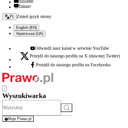
Newsletter
Podcasty
Zmień język - bieżący:
Zmień język strony
PL
English (EN)
Українська (UA)
Odwiedź nasz kanał w serwisie YouTube
Youtube - otwiera się w nowej karcie
Przejdź do naszego profilu na X (dawniej Twitter)
X - otwiera się w nowej karcie
Przejdź do naszego profilu na Facebooku
Facebook - otwiera się w nowej karcie
Wyszukiwarka
Szukaj
Moje Prawo.pl
- rejestracja i logowanie do serwisu