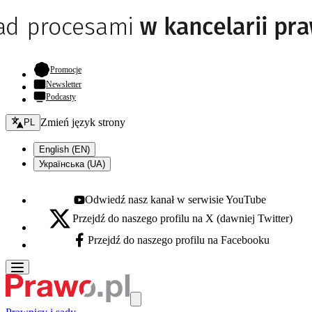
- otwiera się w nowej karcie
Promocje
Newsletter
Podcasty
Zmień język - bieżący:
Zmień język strony
PL
English (EN)
Українська (UA)
Odwiedź nasz kanał w serwisie YouTube
Youtube - otwiera się w nowej karcie
Przejdź do naszego profilu na X (dawniej Twitter)
X - otwiera się w nowej karcie
Przejdź do naszego profilu na Facebooku
Facebook - otwiera się w nowej karcie