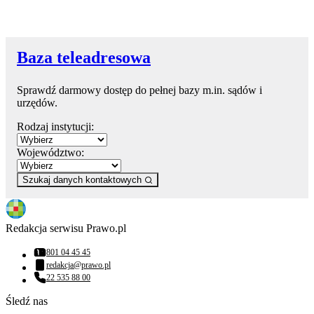
Baza teleadresowa
Sprawdź darmowy dostęp do pełnej bazy m.in. sądów i
urzędów.
Rodzaj instytucji:
Województwo:
Szukaj danych kontaktowych
Redakcja serwisu Prawo.pl
801 04 45 45
Numer telefonu:
redakcja@prawo.pl
Adres email:
22 535 88 00
Numer telefonu:
Śledź nas