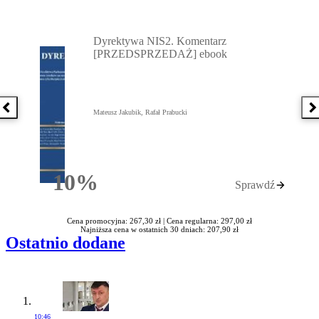
Przejdź do: Dyrektywa NIS2. Komentarz [PRZEDSPRZEDAŻ] ebook,
Dyrektywa NIS2. Komentarz
[PRZEDSPRZEDAŻ] ebook
Poprzednia książka
N
Mateusz Jakubik, Rafał Prabucki
10%
Sprawdź
Rabatu
Cena promocyjna: 267,30 zł |
Cena regularna: 297,00 zł
Najniższa cena w ostatnich 30 dniach: 207,90 zł
Ostatnio dodane
10:46