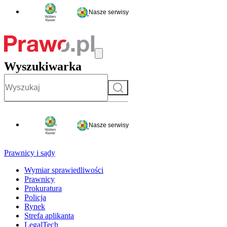
Nasze serwisy
Wyszukiwarka
Szukaj
Nasze serwisy
Prawnicy i sądy
Wymiar sprawiedliwości
Prawnicy
Prokuratura
Policja
Rynek
Strefa aplikanta
LegalTech