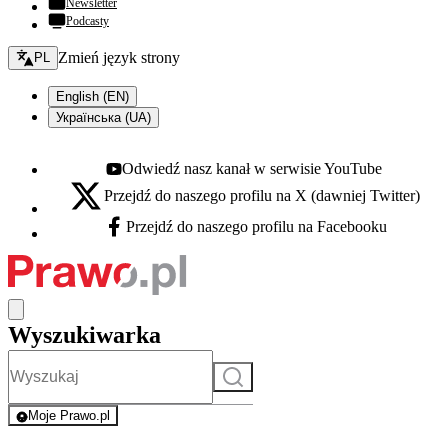
Newsletter
Podcasty
Zmień język - bieżący:
Zmień język strony
PL
English (EN)
Українська (UA)
Odwiedź nasz kanał w serwisie YouTube
Youtube - otwiera się w nowej karcie
Przejdź do naszego profilu na X (dawniej Twitter)
X - otwiera się w nowej karcie
Przejdź do naszego profilu na Facebooku
Facebook - otwiera się w nowej karcie
Wyszukiwarka
Szukaj
Moje Prawo.pl
- rejestracja i logowanie do serwisu