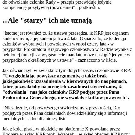
do odwołania członka Rady – przepis przewiduje jedynie
kompetencję pozytywną (powołanie)" - podkreślili.
...Ale "starzy" ich nie uznają
"Istotne jest również to, że ustawa przesądza, iż KRP jest organem
kadencyjnym, a jej kadencja trwa 4 lata. Oznacza to, że kadencja
członków wybranych i powołanych wynosi cztery lata - w
przypadku Prokuratora Krajowego członkostwo w Radzie wynika z
pełnionej funkcji - a wygaśniecie mandatu może nastąpić jedynie w
przypadkach określonych w ustawie" - zaznaczono w liście.
Jak oświadczyli w związku z tym dotychczasowi członkowie KRP:
"Uwzględniając powyższe argumenty, a także brak
jakiegokolwiek uzasadnienia w kierowanych do nas pismach,
które pozwalałoby na ocenę ich zasadności stwierdzamy, iż
"odwołania" nas jako członków KRP podjęte przez Pana
Prokuratora Generalnego, nie wywołały skutków prawnych".
"Niezależnie, od powyższego stwierdzamy z przykrością, iż o
podjętych przez Pana działaniach dowiedzieliśmy się z informacji
medialnych" - dodali autorzy listu.
Jak z kolei pisała w niedzielę na platformie X powołana przez
Bodnara w skład KRP prok. Wrzosek, "w skład obecnej KRP przy