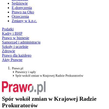
Sędziowie
E-doręczenia
Prawo na Oko
Orzeczenia
Zmiany w k.p.c.
Podatki
Kadry i BHP
Prawo w biznesie
Samorząd i administracja
Szkoły i uczelnie
Zdrowie
Prawo dla każdego
Akty Prawne
Prawo.pl
Prawnicy i sądy
Spór wokół zmian w Krajowej Radzie Prokuratorów
Spór wokół zmian w Krajowej Radzie
Prokuratorów