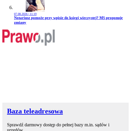
07.08.2026 | 11:19
Przejdź do artykułu:
Notariusz pomoże przy wpisie do księgi wieczystej? MS proponuje
zmiany
Baza teleadresowa
Sprawdź darmowy dostęp do pełnej bazy m.in. sądów i
urzędów.