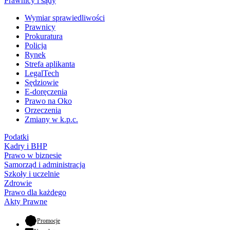
Prawnicy i sądy
Wymiar sprawiedliwości
Prawnicy
Prokuratura
Policja
Rynek
Strefa aplikanta
LegalTech
Sędziowie
E-doręczenia
Prawo na Oko
Orzeczenia
Zmiany w k.p.c.
Podatki
Kadry i BHP
Prawo w biznesie
Samorząd i administracja
Szkoły i uczelnie
Zdrowie
Prawo dla każdego
Akty Prawne
- otwiera się w nowej karcie
Promocje