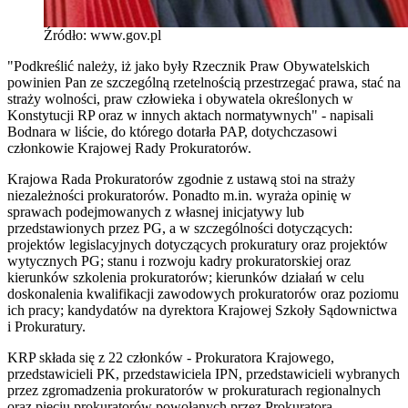
Źródło: www.gov.pl
"Podkreślić należy, iż jako były Rzecznik Praw Obywatelskich
powinien Pan ze szczególną rzetelnością przestrzegać prawa, stać na
straży wolności, praw człowieka i obywatela określonych w
Konstytucji RP oraz w innych aktach normatywnych" - napisali
Bodnara w liście, do którego dotarła PAP, dotychczasowi
członkowie Krajowej Rady Prokuratorów.
Krajowa Rada Prokuratorów zgodnie z ustawą stoi na straży
niezależności prokuratorów. Ponadto m.in. wyraża opinię w
sprawach podejmowanych z własnej inicjatywy lub
przedstawionych przez PG, a w szczególności dotyczących:
projektów legislacyjnych dotyczących prokuratury oraz projektów
wytycznych PG; stanu i rozwoju kadry prokuratorskiej oraz
kierunków szkolenia prokuratorów; kierunków działań w celu
doskonalenia kwalifikacji zawodowych prokuratorów oraz poziomu
ich pracy; kandydatów na dyrektora Krajowej Szkoły Sądownictwa
i Prokuratury.
KRP składa się z 22 członków - Prokuratora Krajowego,
przedstawicieli PK, przedstawiciela IPN, przedstawicieli wybranych
przez zgromadzenia prokuratorów w prokuraturach regionalnych
oraz pięciu prokuratorów powołanych przez Prokuratora