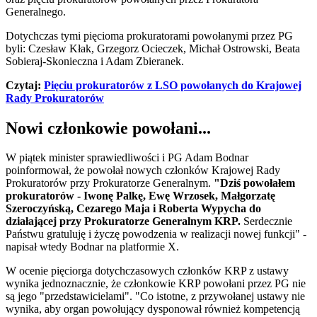
Generalnego.
Dotychczas tymi pięcioma prokuratorami powołanymi przez PG
byli: Czesław Kłak, Grzegorz Ocieczek, Michał Ostrowski, Beata
Sobieraj-Skonieczna i Adam Zbieranek.
Czytaj:
Pięciu prokuratorów z LSO powołanych do Krajowej
Rady Prokuratorów
Nowi członkowie powołani...
W piątek minister sprawiedliwości i PG Adam Bodnar
poinformował, że powołał nowych członków Krajowej Rady
Prokuratorów przy Prokuratorze Generalnym.
"Dziś powołałem
prokuratorów - Iwonę Palkę, Ewę Wrzosek, Małgorzatę
Szeroczyńską, Cezarego Maja i Roberta Wypycha do
działającej przy Prokuratorze Generalnym KRP.
Serdecznie
Państwu gratuluję i życzę powodzenia w realizacji nowej funkcji" -
napisał wtedy Bodnar na platformie X.
W ocenie pięciorga dotychczasowych członków KRP z ustawy
wynika jednoznacznie, że członkowie KRP powołani przez PG nie
są jego "przedstawicielami". "Co istotne, z przywołanej ustawy nie
wynika, aby organ powołujący dysponował również kompetencją