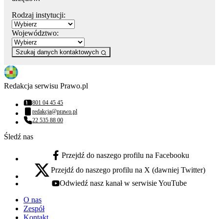
Rodzaj instytucji:
Województwo:
Szukaj danych kontaktowych
Redakcja serwisu Prawo.pl
801 04 45 45
Numer telefonu:
redakcja@prawo.pl
Adres email:
22 535 88 00
Numer telefonu:
Śledź nas
Przejdź do naszego profilu na Facebooku
facebook - otwiera się w nowej karcie
Przejdź do naszego profilu na X (dawniej Twitter)
x - otwiera się w nowej karcie
Odwiedź nasz kanał w serwisie YouTube
youtube - otwiera się w nowej karcie
O nas
Zespół
Kontakt