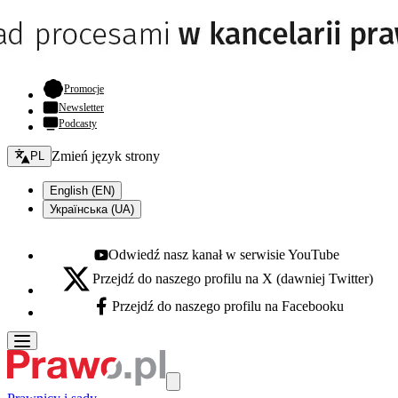
- otwiera się w nowej karcie
Promocje
Newsletter
Podcasty
Zmień język - bieżący:
Zmień język strony
PL
English (EN)
Українська (UA)
Odwiedź nasz kanał w serwisie YouTube
Youtube - otwiera się w nowej karcie
Przejdź do naszego profilu na X (dawniej Twitter)
X - otwiera się w nowej karcie
Przejdź do naszego profilu na Facebooku
Facebook - otwiera się w nowej karcie