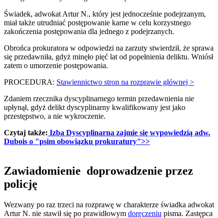
Świadek, adwokat Artur N., który jest jednocześnie podejrzanym,
miał także utrudniać postępowanie karne w celu korzystnego
zakończenia postępowania dla jednego z podejrzanych.
Obrońca prokuratora w odpowiedzi na zarzuty stwierdził, że sprawa
się przedawniła, gdyż minęło pięć lat od popełnienia deliktu. Wniósł
zatem o umorzenie postępowania.
PROCEDURA:
Stawiennictwo stron na rozprawie głównej >
Zdaniem rzecznika dyscyplinarnego termin przedawnienia nie
upłynął, gdyż delikt dyscyplinarny kwalifikowany jest jako
przestępstwo, a nie wykroczenie.
Czytaj także:
Izba Dyscyplinarna zajmie się wypowiedzią adw.
Dubois o "psim obowiązku prokuratury">>
Zawiadomienie doprowadzenie przez
policję
Wezwany po raz trzeci na rozprawę w charakterze świadka adwokat
Artur N. nie stawił się po prawidłowym
doręczeniu
pisma. Zastępca