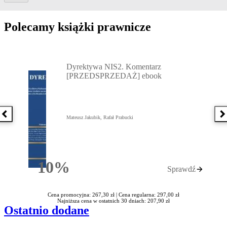
Polecamy książki prawnicze
Przejdź do: Dyrektywa NIS2. Komentarz [PRZEDSPRZEDAŻ] ebook,
Dyrektywa NIS2. Komentarz
[PRZEDSPRZEDAŻ] ebook
Poprzednia książka
N
Mateusz Jakubik, Rafał Prabucki
10%
Sprawdź
Rabatu
Cena promocyjna: 267,30 zł |
Cena regularna: 297,00 zł
Najniższa cena w ostatnich 30 dniach: 207,90 zł
Ostatnio dodane