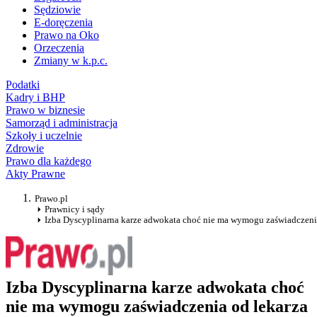
Sędziowie
E-doręczenia
Prawo na Oko
Orzeczenia
Zmiany w k.p.c.
Podatki
Kadry i BHP
Prawo w biznesie
Samorząd i administracja
Szkoły i uczelnie
Zdrowie
Prawo dla każdego
Akty Prawne
Prawo.pl
Prawnicy i sądy
Izba Dyscyplinarna karze adwokata choć nie ma wymogu zaświadczeni
Izba Dyscyplinarna karze adwokata choć
nie ma wymogu zaświadczenia od lekarza