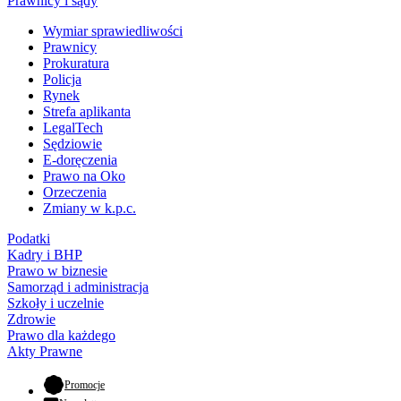
Prawnicy i sądy
Wymiar sprawiedliwości
Prawnicy
Prokuratura
Policja
Rynek
Strefa aplikanta
LegalTech
Sędziowie
E-doręczenia
Prawo na Oko
Orzeczenia
Zmiany w k.p.c.
Podatki
Kadry i BHP
Prawo w biznesie
Samorząd i administracja
Szkoły i uczelnie
Zdrowie
Prawo dla każdego
Akty Prawne
- otwiera się w nowej karcie
Promocje