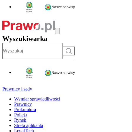
Nasze serwisy
Wyszukiwarka
Szukaj
Nasze serwisy
Prawnicy i sądy
Wymiar sprawiedliwości
Prawnicy
Prokuratura
Policja
Rynek
Strefa aplikanta
LegalTech