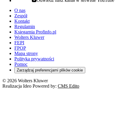
Odwiedź nasz kanał w serwisie YouTube
youtube - otwiera się w nowej karcie
O nas
Zespół
Kontakt
Regulamin
Księgarnia Profinfo.pl
Wolters Kluwer
FEPI
FPOP
Mapa strony
Polityka prywatności
Pomoc
Zarządzaj preferencjami plików cookie
© 2026 Wolters Kluwer
Realizacja Ideo Powered by:
CMS Edito