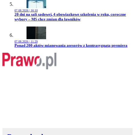
07.08.2026 | 16:10
Przejdź do artykułu:
20 dni na sali sądowej, 4 obowiązkowe szkolenia w roku, coroczne
wybory – MS chce zmian dla ławników
07.08.2026 | 11:29
Przejdź do artykułu:
Ponad 200 aktów mianowania asesorów z kontrasygnatą premiera