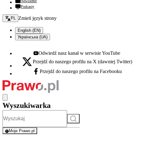
Newsletter
Podcasty
Zmień język - bieżący:
Zmień język strony
PL
English (EN)
Українська (UA)
Odwiedź nasz kanał w serwisie YouTube
Youtube - otwiera się w nowej karcie
Przejdź do naszego profilu na X (dawniej Twitter)
X - otwiera się w nowej karcie
Przejdź do naszego profilu na Facebooku
Facebook - otwiera się w nowej karcie
Wyszukiwarka
Szukaj
Moje Prawo.pl
- rejestracja i logowanie do serwisu