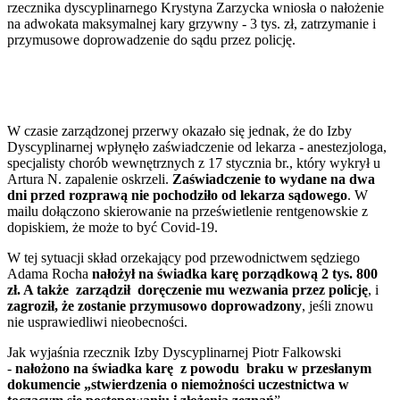
rzecznika dyscyplinarnego Krystyna Zarzycka wniosła o nałożenie
na adwokata maksymalnej kary grzywny - 3 tys. zł, zatrzymanie i
przymusowe doprowadzenie do sądu przez policję.
W czasie zarządzonej przerwy okazało się jednak, że do Izby
Dyscyplinarnej wpłynęło zaświadczenie od lekarza - anestezjologa,
specjalisty chorób wewnętrznych z 17 stycznia br., który wykrył u
Artura N. zapalenie oskrzeli.
Zaświadczenie to wydane na dwa
dni przed rozprawą nie pochodziło od lekarza sądowego
. W
mailu dołączono skierowanie na prześwietlenie rentgenowskie z
dopiskiem, że może to być Covid-19.
W tej sytuacji skład orzekający pod przewodnictwem sędziego
Adama Rocha
nałożył na świadka karę porządkową 2 tys. 800
zł. A także
zarządził doręczenie mu wezwania przez policję
, i
zagroził, że zostanie przymusowo doprowadzony
, jeśli znowu
nie usprawiedliwi nieobecności.
Jak wyjaśnia rzecznik Izby Dyscyplinarnej Piotr Falkowski
-
nałożono na świadka karę z powodu braku w przesłanym
dokumencie „stwierdzenia o niemożności uczestnictwa w