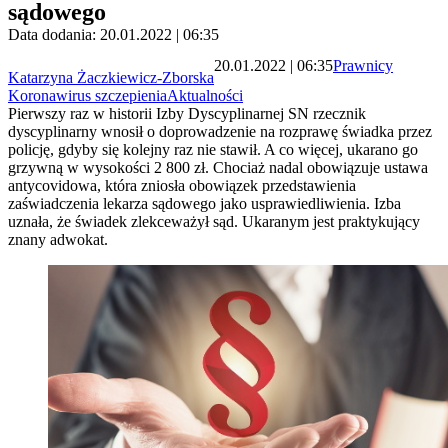
sądowego
Data dodania: 20.01.2022 | 06:35
20.01.2022 | 06:35
Prawnicy
Katarzyna Żaczkiewicz-Zborska
Koronawirus szczepienia
Aktualności
Pierwszy raz w historii Izby Dyscyplinarnej SN rzecznik
dyscyplinarny wnosił o doprowadzenie na rozprawę świadka przez
policję, gdyby się kolejny raz nie stawił. A co więcej, ukarano go
grzywną w wysokości 2 800 zł. Chociaż nadal obowiązuje ustawa
antycovidowa, która zniosła obowiązek przedstawienia
zaświadczenia lekarza sądowego jako usprawiedliwienia. Izba
uznała, że świadek zlekceważył sąd. Ukaranym jest praktykujący
znany adwokat.