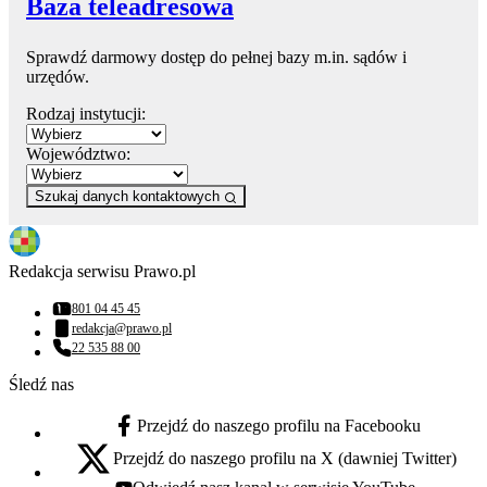
Baza teleadresowa
Sprawdź darmowy dostęp do pełnej bazy m.in. sądów i
urzędów.
Rodzaj instytucji:
Województwo:
Szukaj danych kontaktowych
Redakcja serwisu Prawo.pl
801 04 45 45
Numer telefonu:
redakcja@prawo.pl
Adres email:
22 535 88 00
Numer telefonu:
Śledź nas
Przejdź do naszego profilu na Facebooku
facebook - otwiera się w nowej karcie
Przejdź do naszego profilu na X (dawniej Twitter)
x - otwiera się w nowej karcie