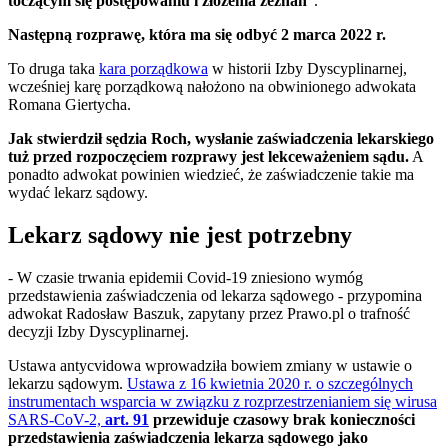
toczącym się postępowaniu i złożenia zeznań
”.
Następną rozprawę, która ma się odbyć 2 marca 2022 r.
To druga taka
kara porządkowa
w historii Izby Dyscyplinarnej,
wcześniej karę porządkową nałożono na obwinionego adwokata
Romana Giertycha.
Jak stwierdził sędzia Roch, wysłanie zaświadczenia lekarskiego
tuż przed rozpoczęciem rozprawy jest lekceważeniem sądu.
A
ponadto adwokat powinien wiedzieć, że zaświadczenie takie ma
wydać lekarz sądowy.
Lekarz sądowy nie jest potrzebny
- W czasie trwania epidemii Covid-19 zniesiono wymóg
przedstawienia zaświadczenia od lekarza sądowego - przypomina
adwokat Radosław Baszuk, zapytany przez Prawo.pl o trafność
decyzji Izby Dyscyplinarnej.
Ustawa antycvidowa wprowadziła bowiem zmiany w ustawie o
lekarzu sądowym.
Ustawa z 16 kwietnia 2020 r. o szczególnych
instrumentach wsparcia w związku z rozprzestrzenianiem się wirusa
SARS-CoV-2,
art. 91
przewiduje czasowy brak konieczności
przedstawienia zaświadczenia lekarza sądowego jako