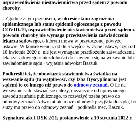
usprawiedliwienia niestawiennictwa przed sądem z powodu
choroby.
- Zgodnie z tym przepisem,
w okresie stanu zagrożenia
epidemicznego lub stanu epidemii ogłoszonego z powodu
COVID-19, usprawiedliwienie niestawiennictwa przed sądem z
powodu choroby nie wymaga przedstawienia zaświadczenia
lekarza sądowego,
o którym mowa w przytoczonej powyżej
ustawie. W konsekwencji, od dnia wejścia w życie ustawy, czyli od
18 kwietnia 2020 r., nie jest wymagane przedłożenie zaświadczenia
lekarza sądowego o niezdolności do stawienia się na wezwanie lub
zawiadomienie sądu - wyjaśnia adwokat Baszuk.
Podkreślił też, że obowiązek stawiennictwa świadka na
wezwanie sądu (tu wątpliwość, czy Izba Dyscyplinarna jest
sądem) to co innego niż prawo do
odmowy zeznań
.
O ile na
wezwanie sądu stawiać się należy, niezależnie od uprawianego
zawodu zaufania publicznego, to rozważyć trzeba prawo do
odmowy zeznań. Adwokat nie może odmówić przyjścia do sądu, bo
służy mu prawo do odmowy zeznań - podkreśla mec. Baszuk.
Sygnatura akt I DSK 2/21, postanowienie z 19 stycznia 2022 r.