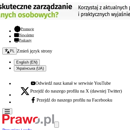
- otwiera się w nowej karcie
Promocje
Newsletter
Podcasty
Zmień język - bieżący:
Zmień język strony
PL
English (EN)
Українська (UA)
Odwiedź nasz kanał w serwisie YouTube
Youtube - otwiera się w nowej karcie
Przejdź do naszego profilu na X (dawniej Twitter)
X - otwiera się w nowej karcie
Przejdź do naszego profilu na Facebooku
Facebook - otwiera się w nowej karcie