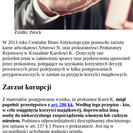
Źródło: iStock
W 2013 roku Centralne Biuro Antykorupcyjne postawiło zarzuty
karne adwokatowi Arturowi N. oraz prokuratorowi Prokuratury
Rejonowej w Koszalinie Karolowi K. Dotyczyły one
pośredniczenia w załatwieniu sprawy oraz przekroczenia uprawnień
przez prokuratora, polegające na uzyskaniu korzystnych decyzji
procesowych przez podejrzanych w kilku postępowaniach
przygotowawczych, w zamian za przyjęcie korzyści majątkowych.
Zarzut korupcji
Z materiałów postępowania wynika, że prokurator Karol K.
mógł
popełnić przestępstwo z
art. 286 kk
. Według tego przepisu - kto,
w celu osiągnięcia korzyści majątkowej, doprowadza inną
osobę do niekorzystnego rozporządzenia własnym lub cudzym
mieniem.
Podstawa odpowiedzialności dyscyplinarnej obwinionego
jest opisana w art. 137 § 1 Prawa o prokuraturze. Jest nią w
szczególności uchybienie godności urzędu.