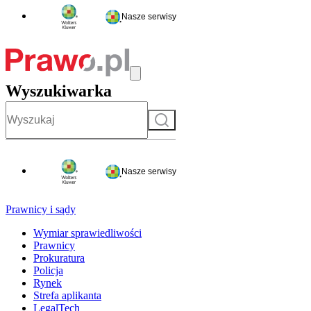
Nasze serwisy
Wyszukiwarka
Szukaj
Nasze serwisy
Prawnicy i sądy
Wymiar sprawiedliwości
Prawnicy
Prokuratura
Policja
Rynek
Strefa aplikanta
LegalTech