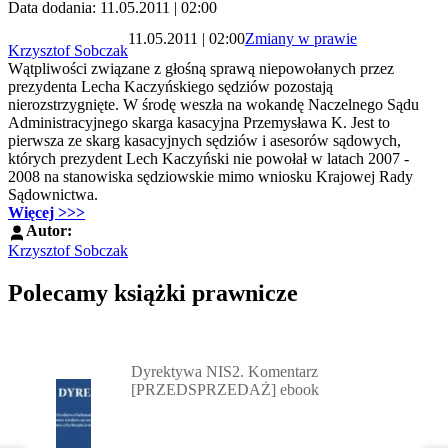
Data dodania: 11.05.2011 | 02:00
11.05.2011 | 02:00
Zmiany w prawie
Krzysztof Sobczak
Wątpliwości związane z głośną sprawą niepowołanych przez
prezydenta Lecha Kaczyńskiego sędziów pozostają
nierozstrzygnięte. W środę weszła na wokandę Naczelnego Sądu
Administracyjnego skarga kasacyjna Przemysława K. Jest to
pierwsza ze skarg kasacyjnych sędziów i asesorów sądowych,
których prezydent Lech Kaczyński nie powołał w latach 2007 -
2008 na stanowiska sędziowskie mimo wniosku Krajowej Rady
Sądownictwa.
Więcej >>>
Autor:
Krzysztof Sobczak
Polecamy książki prawnicze
Przejdź do: Dyrektywa NIS2. Komentarz [PRZEDSPRZEDAŻ] ebook,
Dyrektywa NIS2. Komentarz
[PRZEDSPRZEDAŻ] ebook