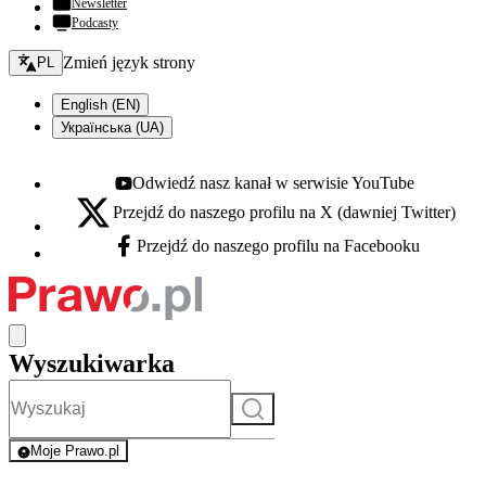
Newsletter
Podcasty
Zmień język - bieżący:
Zmień język strony
PL
English (EN)
Українська (UA)
Odwiedź nasz kanał w serwisie YouTube
Youtube - otwiera się w nowej karcie
Przejdź do naszego profilu na X (dawniej Twitter)
X - otwiera się w nowej karcie
Przejdź do naszego profilu na Facebooku
Facebook - otwiera się w nowej karcie
Wyszukiwarka
Szukaj
Moje Prawo.pl
- rejestracja i logowanie do serwisu