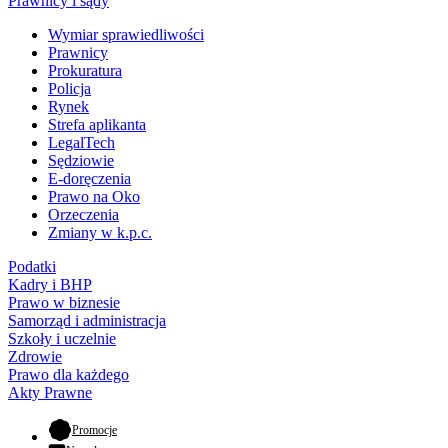
Prawnicy i sądy
Wymiar sprawiedliwości
Prawnicy
Prokuratura
Policja
Rynek
Strefa aplikanta
LegalTech
Sędziowie
E-doręczenia
Prawo na Oko
Orzeczenia
Zmiany w k.p.c.
Podatki
Kadry i BHP
Prawo w biznesie
Samorząd i administracja
Szkoły i uczelnie
Zdrowie
Prawo dla każdego
Akty Prawne
- otwiera się w nowej karcie
Promocje