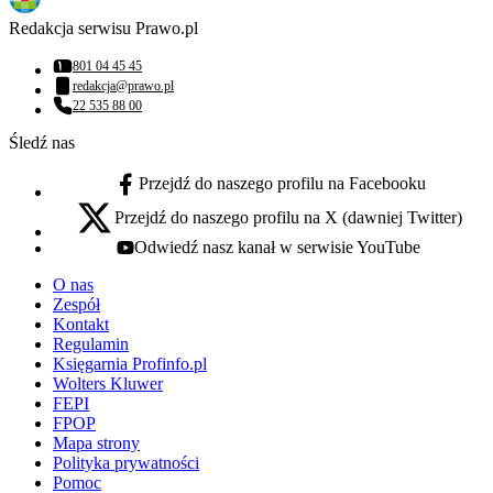
Redakcja serwisu Prawo.pl
801 04 45 45
Numer telefonu:
redakcja@prawo.pl
Adres email:
22 535 88 00
Numer telefonu:
Śledź nas
Przejdź do naszego profilu na Facebooku
facebook - otwiera się w nowej karcie
Przejdź do naszego profilu na X (dawniej Twitter)
x - otwiera się w nowej karcie
Odwiedź nasz kanał w serwisie YouTube
youtube - otwiera się w nowej karcie
O nas
Zespół
Kontakt
Regulamin
Księgarnia Profinfo.pl
Wolters Kluwer
FEPI
FPOP
Mapa strony
Polityka prywatności
Pomoc