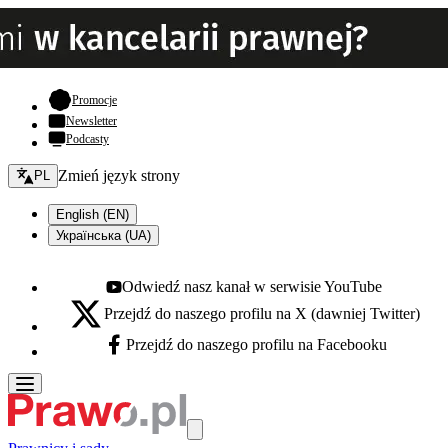
- otwiera się w nowej karcie
Promocje
Newsletter
Podcasty
Zmień język - bieżący:
Zmień język strony
PL
English (EN)
Українська (UA)
Odwiedź nasz kanał w serwisie YouTube
Youtube - otwiera się w nowej karcie
Przejdź do naszego profilu na X (dawniej Twitter)
X - otwiera się w nowej karcie
Przejdź do naszego profilu na Facebooku
Facebook - otwiera się w nowej karcie