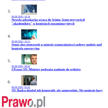
06.08.2026 | 16:24
Przejdź do artykułu:
Nowela adwokacka wraca do Sejmu, Senat przywrócił
"akademików" w komisjach egzaminacyjnych
06.08.2026 | 16:15
Przejdź do artykułu:
Senat chce poprawek w ustawie wzmacniającej sądowy nadzór nad
kontrolą operacyjną
06.08.2026 | 08:01
Przejdź do artykułu:
I Prezes SN: Minister podważa zaufanie do sędziów
06.08.2026 | 05:42
Przejdź do artykułu:
SN: Radca działał jak komornik, ale samowolnie. Nie poniesie kary