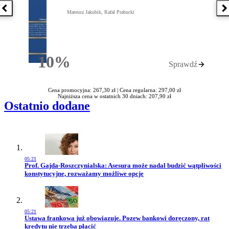
Poprzednia książka
N
Mateusz Jakubik, Rafał Prabucki
10%
Sprawdź
Rabatu
Cena promocyjna: 267,30 zł |
Cena regularna: 297,00 zł
Najniższa cena w ostatnich 30 dniach: 207,90 zł
Ostatnio dodane
05:21
Przejdź do artykułu:
Prof. Gajda-Roszczynialska: Asesura może nadal budzić wątpliwości
konstytucyjne, rozważamy możliwe opcje
05:21
Przejdź do artykułu:
Ustawa frankowa już obowiązuje. Pozew bankowi doręczony, rat
kredytu nie trzeba płacić