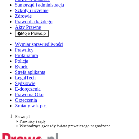
Samorząd i administracja
Szkoły i uczelnie
Zdrowie
Prawo dla każdego
Akty Prawne
Moje Prawo.pl
- rejestracja i logowanie do serwisu
Wymiar sprawiedliwości
Prawnicy
Prokuratura
Policja
Rynek
Strefa aplikanta
LegalTech
Sędziowie
E-doręczenia
Prawo na Oko
Orzeczenia
Zmiany w k.p.c.
Prawo.pl
Prawnicy i sądy
Wschodzące gwiazdy świata prawniczego nagrodzone