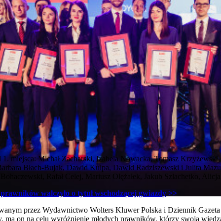
od 1. miejsca: Michał Zacharski, Izabela Nowacka, Tomasz Krzyżewski
 Barbara Błach-Bujak, Dawid Kulpa, Dawid Radziszewski i Julita Mazu
 Bohaczewski, Rafał Celej, Mariusz Olężałek, Jakub Szlachetko, Alicj
prawników walczyło o tytuł wschodzącej gwiazdy
>>
wanym przez Wydawnictwo Wolters Kluwer Polska i Dziennik Gazeta 
zy, ma on na celu wyróżnienie młodych prawników, którzy swoją wiedz