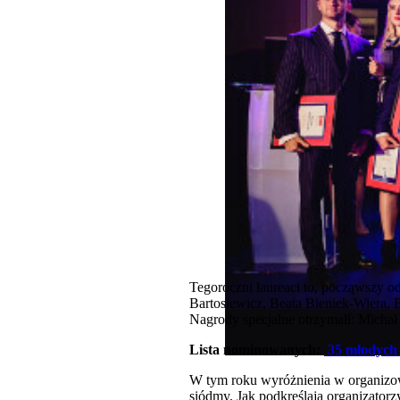
Tegoroczni laureaci to, począwszy 
Bartosiewicz, Beata Bieniek-Wiera,
Nagrody specjalne otrzymali: Michał
Lista nominowanych:
35 młodych 
W tym roku wyróżnienia w organizo
siódmy. Jak podkreślają organizator