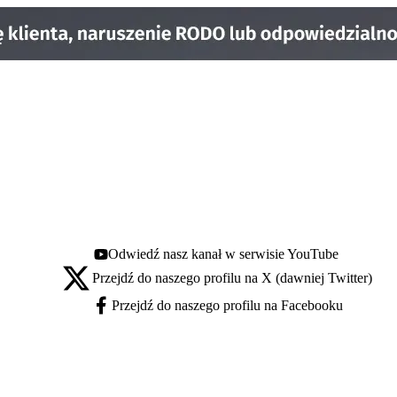
Odwiedź nasz kanał w serwisie YouTube
Youtube - otwiera się w nowej karcie
Przejdź do naszego profilu na X (dawniej Twitter)
X - otwiera się w nowej karcie
Przejdź do naszego profilu na Facebooku
Facebook - otwiera się w nowej karcie