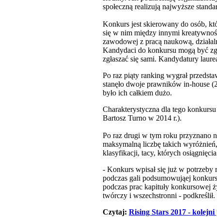
społeczną realizują najwyższe stand
Konkurs jest skierowany do osób, któ
się w nim między innymi kreatywnoś
zawodowej z pracą naukową, działalno
Kandydaci do konkursu mogą być zgł
zgłaszać się sami. Kandydatury laure
Po raz piąty ranking wygrał przedst
stanęło dwoje prawników in-house (2
było ich całkiem dużo.
Charakterystyczna dla tego konkursu 
Bartosz Turno w 2014 r.).
Po raz drugi w tym roku przyznano na
maksymalną liczbę takich wyróżnień,
klasyfikacji, tacy, których osiągnię
- Konkurs wpisał się już w potrzeby 
podczas gali podsumowująej konkurs 
podczas prac kapituły konkursowej ży
twórczy i wszechstronni - podkreślił.
Czytaj:
Rising Stars 2017 - kolejn