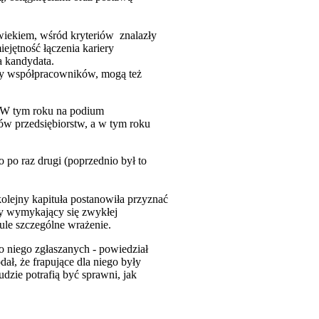
 wiekiem, wśród kryteriów znalazły
jętność łączenia kariery
a kandydata.
czy współpracowników, mogą też
. W tym roku na podium
ów przedsiębiorstw, a w tym roku
 po raz drugi (poprzednio był to
kolejny kapituła postanowiła przyznać
cy wymykający się zwykłej
tule szczególne wrażenie.
o niego zgłaszanych - powiedział
ł, że frapujące dla niego były
udzie potrafią być sprawni, jak