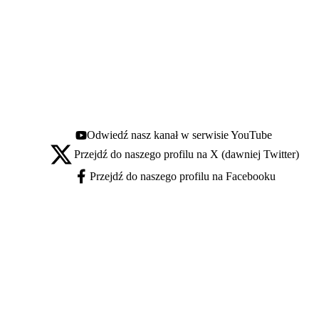
Odwiedź nasz kanał w serwisie YouTube
Youtube - otwiera się w nowej karcie
Przejdź do naszego profilu na X (dawniej Twitter)
X - otwiera się w nowej karcie
Przejdź do naszego profilu na Facebooku
Facebook - otwiera się w nowej karcie