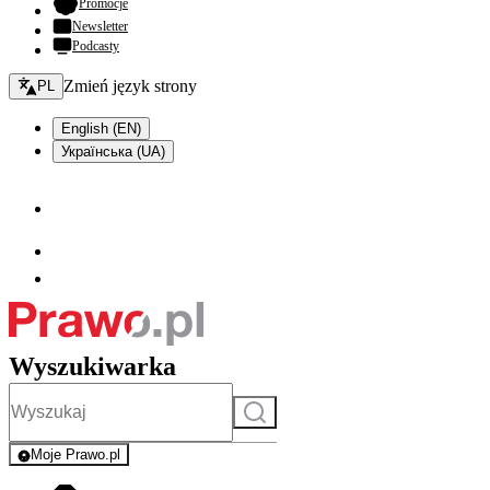
- otwiera się w nowej karcie
Promocje
Newsletter
Podcasty
Zmień język - bieżący:
Zmień język strony
PL
English (EN)
Українська (UA)
Wyszukiwarka
Szukaj
Moje Prawo.pl
- rejestracja i logowanie do serwisu