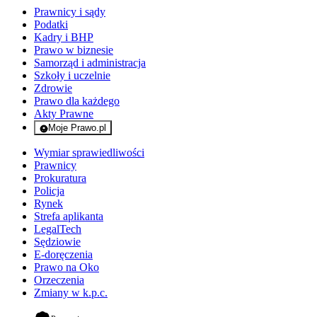
Prawnicy i sądy
Podatki
Kadry i BHP
Prawo w biznesie
Samorząd i administracja
Szkoły i uczelnie
Zdrowie
Prawo dla każdego
Akty Prawne
Moje Prawo.pl
- rejestracja i logowanie do serwisu
Wymiar sprawiedliwości
Prawnicy
Prokuratura
Policja
Rynek
Strefa aplikanta
LegalTech
Sędziowie
E-doręczenia
Prawo na Oko
Orzeczenia
Zmiany w k.p.c.