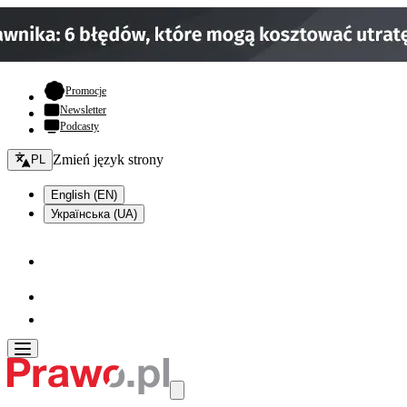
- otwiera się w nowej karcie
Promocje
Newsletter
Podcasty
Zmień język - bieżący:
Zmień język strony
PL
English (EN)
Українська (UA)