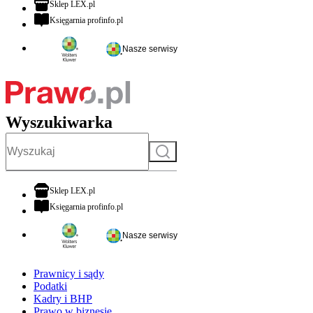
otwiera się w nowej karcie
Sklep LEX.pl
otwiera się w nowej karcie
Księgarnia profinfo.pl
Nasze serwisy
Wyszukiwarka
Szukaj
otwiera się w nowej karcie
Sklep LEX.pl
otwiera się w nowej karcie
Księgarnia profinfo.pl
Nasze serwisy
Prawnicy i sądy
Podatki
Kadry i BHP
Prawo w biznesie