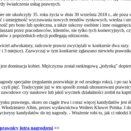
ardy świadczenia usług prawnych.
re nie ukończyły 35. roku życia w dniu 30 września 2018 r., ale poza
ć i umiejętność wyczuwania nowych trendów rynkowych, wiedza i umie
ść pro bono lub społeczna, a także sukcesy osobiste i inne osiągnięci
aszani przez pracodawców, klientów, nie tylko tych komercyjnych, 
atów z poprzednich edycji podlegają odrzuceniu.
awiciel adwokatury, radcowie prawni zwyciężali w konkursie dwa razy
 i 3 miejsce). Zazwyczaj w tym konkursie zgłaszano niewielu prawnik
jest dominacja kobiet. Mężczyzna został rankingową „jedynką” dopiero
grody specjalne (regulamin przewiduje je od zeszłego roku), i po raz 
 czyli pięć. Tradycyjnie już w ten sposób zostali uhonorowani prawni
cia zawodowe czy naukowe lub jakiś wycinek działalności zrobił na kapi
rynku prawnego, skoro on ciągle trwa i coraz więcej kandydatów jest d
Włodzimierz Albin, prezes wydawnictwa Wolters Kluwer Polska. I doda
ciorysy kandydatów do tej nagrody. - Wrażenie robi to, jak ci młodzi l
i prawnicy jutra nagrodzeni
>>