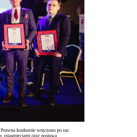
, Jarosław Szewczyk, Paweł
rkiewicz.
a Zalewska.
Prawna konkursie wręczono po raz
ą, osiągnięciami oraz postawą