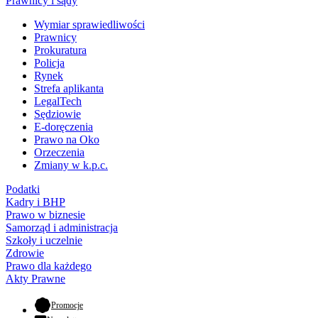
Prawnicy i sądy
Wymiar sprawiedliwości
Prawnicy
Prokuratura
Policja
Rynek
Strefa aplikanta
LegalTech
Sędziowie
E-doręczenia
Prawo na Oko
Orzeczenia
Zmiany w k.p.c.
Podatki
Kadry i BHP
Prawo w biznesie
Samorząd i administracja
Szkoły i uczelnie
Zdrowie
Prawo dla każdego
Akty Prawne
- otwiera się w nowej karcie
Promocje