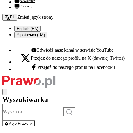
Newsletter
Podcasty
Zmień język - bieżący:
Zmień język strony
PL
English (EN)
Українська (UA)
Odwiedź nasz kanał w serwisie YouTube
Youtube - otwiera się w nowej karcie
Przejdź do naszego profilu na X (dawniej Twitter)
X - otwiera się w nowej karcie
Przejdź do naszego profilu na Facebooku
Facebook - otwiera się w nowej karcie
Wyszukiwarka
Szukaj
Moje Prawo.pl
- rejestracja i logowanie do serwisu