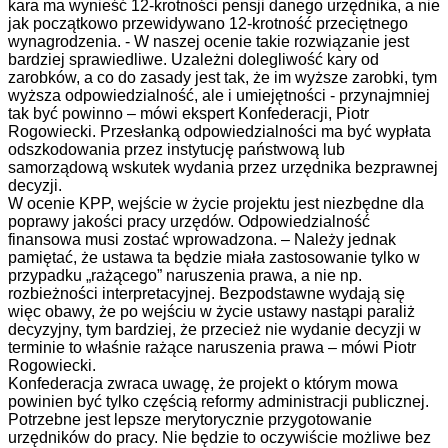
kara ma wynieść 12-krotności pensji danego urzędnika, a nie
jak początkowo przewidywano 12-krotność przeciętnego
wynagrodzenia. - W naszej ocenie takie rozwiązanie jest
bardziej sprawiedliwe. Uzależni dolegliwość kary od
zarobków, a co do zasady jest tak, że im wyższe zarobki, tym
wyższa odpowiedzialność, ale i umiejętności - przynajmniej
tak być powinno – mówi ekspert Konfederacji, Piotr
Rogowiecki. Przesłanką odpowiedzialności ma być wypłata
odszkodowania przez instytucję państwową lub
samorządową wskutek wydania przez urzędnika bezprawnej
decyzji.
W ocenie KPP, wejście w życie projektu jest niezbędne dla
poprawy jakości pracy urzędów. Odpowiedzialność
finansowa musi zostać wprowadzona. – Należy jednak
pamiętać, że ustawa ta będzie miała zastosowanie tylko w
przypadku „rażącego” naruszenia prawa, a nie np.
rozbieżności interpretacyjnej. Bezpodstawne wydają się
więc obawy, że po wejściu w życie ustawy nastąpi paraliż
decyzyjny, tym bardziej, że przecież nie wydanie decyzji w
terminie to właśnie rażące naruszenia prawa – mówi Piotr
Rogowiecki.
Konfederacja zwraca uwagę, że projekt o którym mowa
powinien być tylko częścią reformy administracji publicznej.
Potrzebne jest lepsze merytorycznie przygotowanie
urzędników do pracy. Nie będzie to oczywiście możliwe bez