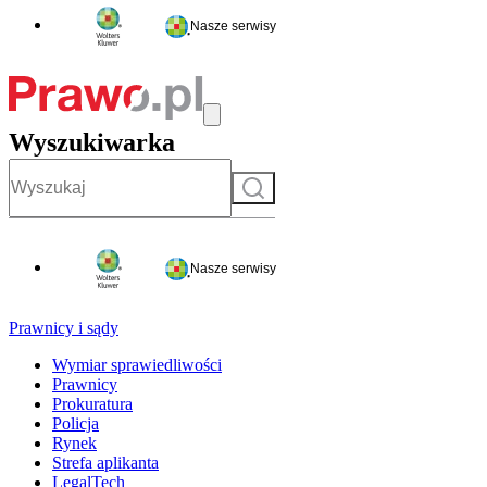
Nasze serwisy
Wyszukiwarka
Szukaj
Nasze serwisy
Prawnicy i sądy
Wymiar sprawiedliwości
Prawnicy
Prokuratura
Policja
Rynek
Strefa aplikanta
LegalTech