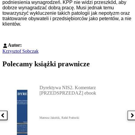
podniesienia wynagrodzeń. KPP nie widzi przeszkód, aby
dobrze wynagradzać dobrą pracę. Musi jednak temu
towarzyszyć wykluczenie takich patologii jak nepotyzm oraz
traktowanie obywateli i przedsiębiorców jako petentów, a nie
klientów.
Autor:
Krzysztof Sobczak
Polecamy książki prawnicze
Przejdź do: Dyrektywa NIS2. Komentarz [PRZEDSPRZEDAŻ] ebook,
Dyrektywa NIS2. Komentarz
[PRZEDSPRZEDAŻ] ebook
Poprzednia książka
N
Mateusz Jakubik, Rafał Prabucki