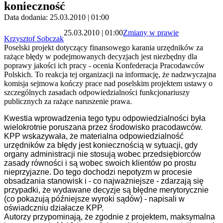
konieczność
Data dodania: 25.03.2010 | 01:00
25.03.2010 | 01:00
Zmiany w prawie
Krzysztof Sobczak
Poselski projekt dotyczący finansowego karania urzędników za
rażące błędy w podejmowanych decyzjach jest niezbędny dla
poprawy jakości ich pracy - ocenia Konfederacja Pracodawców
Polskich. To reakcja tej organizacji na informację, że nadzwyczajna
komisja sejmowa kończy prace nad poselskim projektem ustawy o
szczególnych zasadach odpowiedzialności funkcjonariuszy
publicznych za rażące naruszenie prawa.
Kwestia wprowadzenia tego typu odpowiedzialności była
wielokrotnie poruszana przez środowisko pracodawców.
KPP wskazywała, że materialna odpowiedzialność
urzędników za błędy jest koniecznością w sytuacji, gdy
organy administracji nie stosują wobec przedsiębiorców
zasady równości i są wobec swoich klientów po prostu
nieprzyjazne. Do tego dochodzi nepotyzm w procesie
obsadzania stanowisk i - co najważniejsze - zdarzają się
przypadki, że wydawane decyzje są błędne merytorycznie
(co pokazują późniejsze wyroki sądów) - napisali w
oświadczniu działacze KPP.
Autorzy przypominają, że z
godnie z projektem, maksymalna