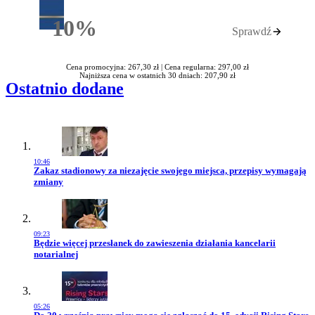
10%
Sprawdź
Rabatu
Cena promocyjna: 267,30 zł |
Cena regularna: 297,00 zł
Najniższa cena w ostatnich 30 dniach: 207,90 zł
Ostatnio dodane
10:46
Przejdź do artykułu:
Zakaz stadionowy za niezajęcie swojego miejsca, przepisy wymagają
zmiany
09:23
Przejdź do artykułu:
Będzie więcej przesłanek do zawieszenia działania kancelarii
notarialnej
05:26
Przejdź do artykułu: