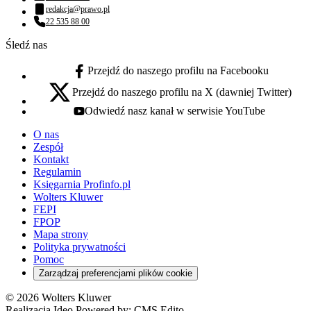
Numer telefonu:
redakcja@prawo.pl
Adres email:
22 535 88 00
Numer telefonu:
Śledź nas
Przejdź do naszego profilu na Facebooku
facebook - otwiera się w nowej karcie
Przejdź do naszego profilu na X (dawniej Twitter)
x - otwiera się w nowej karcie
Odwiedź nasz kanał w serwisie YouTube
youtube - otwiera się w nowej karcie
O nas
Zespół
Kontakt
Regulamin
Księgarnia Profinfo.pl
Wolters Kluwer
FEPI
FPOP
Mapa strony
Polityka prywatności
Pomoc
Zarządzaj preferencjami plików cookie
© 2026 Wolters Kluwer
Realizacja Ideo Powered by:
CMS Edito