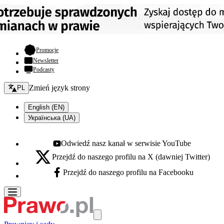
- otwiera się w nowej karcie
Promocje
Newsletter
Podcasty
Zmień język - bieżący:
Zmień język strony
PL
English (EN)
Українська (UA)
Odwiedź nasz kanał w serwisie YouTube
Youtube - otwiera się w nowej karcie
Przejdź do naszego profilu na X (dawniej Twitter)
X - otwiera się w nowej karcie
Przejdź do naszego profilu na Facebooku
Facebook - otwiera się w nowej karcie