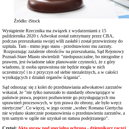
Źródło: iStock
Wystąpienie Rzecznika ma związek z wydarzeniami z 15
października 2020 r. Adwokat został zatrzymany przez CBA,
podczas przeszukania swojej willi zasłabł i został przewieziony do
szpitala. Tam - mimo jego stanu - przedstawiono mu zarzuty.
Rozpoznając zażalenie obrońców na przeszukania, Sąd Rejonowy
Poznań-Stare Miasto stwierdził: "niedopuszczalne, bo niezgodne z
prawem, jest świadome takie planowanie czynności, że z góry
wiadomo, iż osoba uprawniona nie będzie mogła w nich
uczestniczyć i to z przyczyn od siebie niezależnych, a w całości
wynikających z działań organów ścigania".
Sąd odnosząc się z kolei do przedstawiania adwokatowi zarzutów
wskazał, że "nie tylko naruszało to standardy obowiązujące w
państwie prawa, poprzez pozbawienie go przysługujących mu
uprawnień procesowych, w tym prawa do obrony, ale było wręcz
nieetyczne". Co więcej, w jego ocenie „wobec Romana Giertycha
nie wydano skutecznie postanowienia o przedstawieniu zarzutów, a
tym samym w ogóle nie uzyskał on statusu podejrzanego”.
Czytaj:
Akta spraw pod specjalną ochroną - dziennikarz raczej