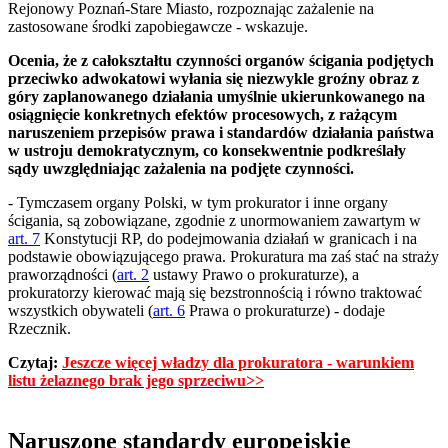
Rejonowy Poznań-Stare Miasto, rozpoznając zażalenie na
zastosowane środki zapobiegawcze - wskazuje.
Ocenia, że z całokształtu czynności organów ścigania podjętych
przeciwko adwokatowi wyłania się niezwykle groźny obraz z
góry zaplanowanego działania umyślnie ukierunkowanego na
osiągnięcie konkretnych efektów procesowych, z rażącym
naruszeniem przepisów prawa i standardów działania państwa
w ustroju demokratycznym, co konsekwentnie podkreślały
sądy uwzględniając zażalenia na podjęte czynności.
- Tymczasem organy Polski, w tym prokurator i inne organy
ścigania, są zobowiązane, zgodnie z unormowaniem zawartym w
art. 7
Konstytucji RP, do podejmowania działań w granicach i na
podstawie obowiązującego prawa. Prokuratura ma zaś stać na straży
praworządności (
art. 2
ustawy Prawo o prokuraturze), a
prokuratorzy kierować mają się bezstronnością i równo traktować
wszystkich obywateli (
art. 6
Prawa o prokuraturze) - dodaje
Rzecznik.
Czytaj:
Jeszcze więcej władzy dla prokuratora - warunkiem
listu żelaznego brak jego sprzeciwu>>
Naruszone standardy europejskie