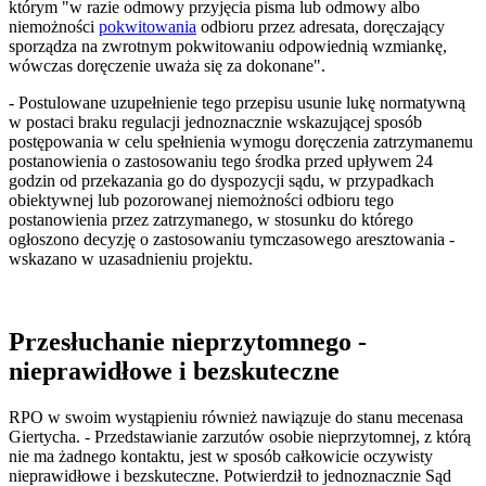
którym "w razie odmowy przyjęcia pisma lub odmowy albo
niemożności
pokwitowania
odbioru przez adresata, doręczający
sporządza na zwrotnym pokwitowaniu odpowiednią wzmiankę,
wówczas doręczenie uważa się za dokonane".
- Postulowane uzupełnienie tego przepisu usunie lukę normatywną
w postaci braku regulacji jednoznacznie wskazującej sposób
postępowania w celu spełnienia wymogu doręczenia zatrzymanemu
postanowienia o zastosowaniu tego środka przed upływem 24
godzin od przekazania go do dyspozycji sądu, w przypadkach
obiektywnej lub pozorowanej niemożności odbioru tego
postanowienia przez zatrzymanego, w stosunku do którego
ogłoszono decyzję o zastosowaniu tymczasowego aresztowania -
wskazano w uzasadnieniu projektu.
Przesłuchanie nieprzytomnego -
nieprawidłowe i bezskuteczne
RPO w swoim wystąpieniu również nawiązuje do stanu mecenasa
Giertycha. - Przedstawianie zarzutów osobie nieprzytomnej, z którą
nie ma żadnego kontaktu, jest w sposób całkowicie oczywisty
nieprawidłowe i bezskuteczne. Potwierdził to jednoznacznie Sąd