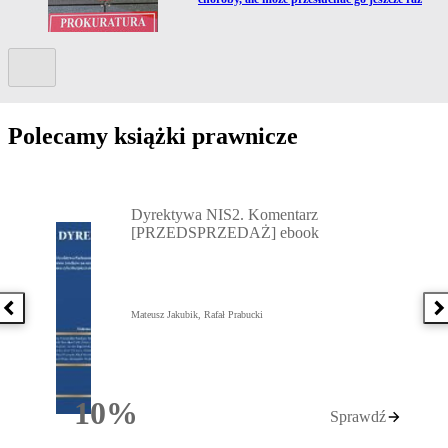
Kolejny slide
Polecamy książki prawnicze
Przejdź do: Dyrektywa NIS2. Komentarz [PRZEDSPRZEDAŻ] ebook,
Dyrektywa NIS2. Komentarz
[PRZEDSPRZEDAŻ] ebook
Poprzednia książka
N
Mateusz Jakubik, Rafał Prabucki
10%
Sprawdź
Rabatu