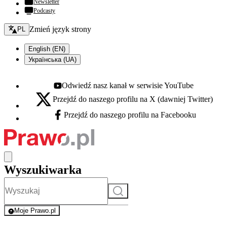
Newsletter
Podcasty
Zmień język - bieżący:
Zmień język strony
PL
English (EN)
Українська (UA)
Odwiedź nasz kanał w serwisie YouTube
Youtube - otwiera się w nowej karcie
Przejdź do naszego profilu na X (dawniej Twitter)
X - otwiera się w nowej karcie
Przejdź do naszego profilu na Facebooku
Facebook - otwiera się w nowej karcie
Wyszukiwarka
Szukaj
Moje Prawo.pl
- rejestracja i logowanie do serwisu