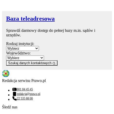
Baza teleadresowa
Sprawdź darmowy dostęp do pełnej bazy m.in. sądów i
urzędów.
Rodzaj instytucji:
Województwo:
Szukaj danych kontaktowych
Redakcja serwisu Prawo.pl
801 04 45 45
Numer telefonu:
redakcja@prawo.pl
Adres email:
22 535 88 00
Numer telefonu:
Śledź nas