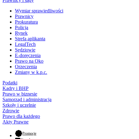
Prawnicy i sądy
Wymiar sprawiedliwości
Prawnicy
Prokuratura
Policja
Rynek
Strefa aplikanta
LegalTech
Sędziowie
E-doręczenia
Prawo na Oko
Orzeczenia
Zmiany w k.p.c.
Podatki
Kadry i BHP
Prawo w biznesie
Samorząd i administracja
Szkoły i uczelnie
Zdrowie
Prawo dla każdego
Akty Prawne
- otwiera się w nowej karcie
Promocje