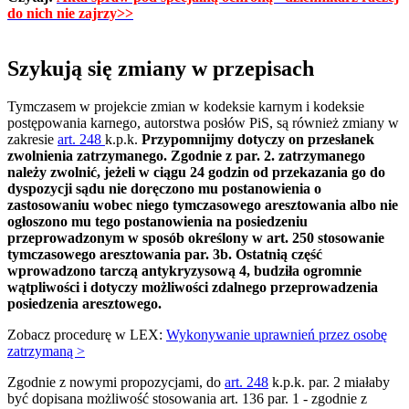
do nich nie zajrzy>>
Szykują się zmiany w przepisach
Tymczasem w projekcie zmian w kodeksie karnym i kodeksie
postępowania karnego, autorstwa posłów PiS, są również zmiany w
zakresie
art. 248
k.p.k.
Przypomnijmy dotyczy on przesłanek
zwolnienia zatrzymanego. Zgodnie z par. 2. zatrzymanego
należy zwolnić, jeżeli w ciągu 24 godzin od przekazania go do
dyspozycji sądu nie doręczono mu postanowienia o
zastosowaniu wobec niego tymczasowego aresztowania albo nie
ogłoszono mu tego postanowienia na posiedzeniu
przeprowadzonym w sposób określony w art. 250 stosowanie
tymczasowego aresztowania par. 3b. Ostatnią część
wprowadzono tarczą antykryzysową 4, budziła ogromnie
wątpliwości i dotyczy możliwości zdalnego przeprowadzenia
posiedzenia aresztowego.
Zobacz procedurę w LEX:
Wykonywanie uprawnień przez osobę
zatrzymaną >
Zgodnie z nowymi propozycjami, do
art. 248
k.p.k. par. 2 miałaby
być dopisana możliwość stosowania art. 136 par. 1 - zgodnie z