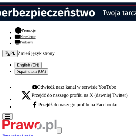
- otwiera się w nowej karcie
Promocje
Newsletter
Podcasty
Zmień język - bieżący:
Zmień język strony
PL
English (EN)
Українська (UA)
Odwiedź nasz kanał w serwisie YouTube
Youtube - otwiera się w nowej karcie
Przejdź do naszego profilu na X (dawniej Twitter)
X - otwiera się w nowej karcie
Przejdź do naszego profilu na Facebooku
Facebook - otwiera się w nowej karcie