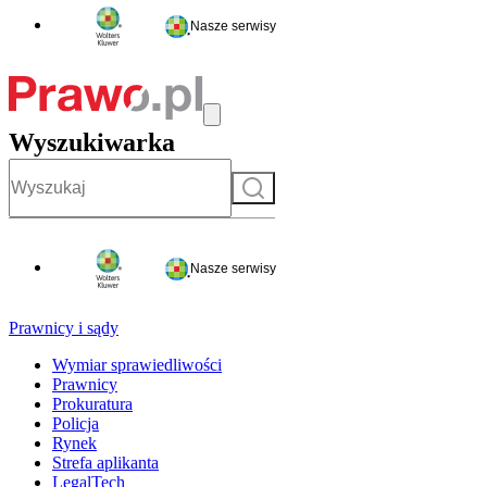
Nasze serwisy
Wyszukiwarka
Szukaj
Nasze serwisy
Prawnicy i sądy
Wymiar sprawiedliwości
Prawnicy
Prokuratura
Policja
Rynek
Strefa aplikanta
LegalTech