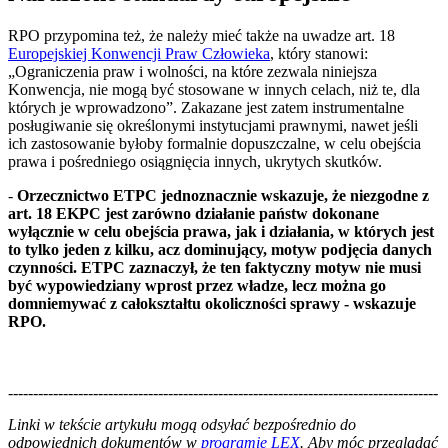
RPO przypomina też, że należy mieć także na uwadze art. 18
Europejskiej Konwencji Praw Człowieka
, który stanowi:
„Ograniczenia praw i wolności, na które zezwala niniejsza
Konwencja, nie mogą być stosowane w innych celach, niż te, dla
których je wprowadzono”. Zakazane jest zatem instrumentalne
posługiwanie się określonymi instytucjami prawnymi, nawet jeśli
ich zastosowanie byłoby formalnie dopuszczalne, w celu obejścia
prawa i pośredniego osiągnięcia innych, ukrytych skutków.
-
Orzecznictwo ETPC jednoznacznie wskazuje, że niezgodne z
art. 18 EKPC jest zarówno działanie państw dokonane
wyłącznie w celu obejścia prawa, jak i działania, w których jest
to tylko jeden z kilku, acz dominujący, motyw podjęcia danych
czynności. ETPC zaznaczył, że ten faktyczny motyw nie musi
być wypowiedziany wprost przez władze, lecz można go
domniemywać z całokształtu okoliczności sprawy - wskazuje
RPO.
--------------------------------------------------------------------------------------
--------------------------------------------------------
Linki w tekście artykułu mogą odsyłać bezpośrednio do
odpowiednich dokumentów w
programie LEX
. Aby móc przeglądać