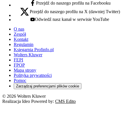
Przejdź do naszego profilu na Facebooku
facebook - otwiera się w nowej karcie
Przejdź do naszego profilu na X (dawniej Twitter)
x - otwiera się w nowej karcie
Odwiedź nasz kanał w serwisie YouTube
youtube - otwiera się w nowej karcie
O nas
Zespół
Kontakt
Regulamin
Księgarnia Profinfo.pl
Wolters Kluwer
FEPI
FPOP
Mapa strony
Polityka prywatności
Pomoc
Zarządzaj preferencjami plików cookie
© 2026 Wolters Kluwer
Realizacja Ideo Powered by:
CMS Edito