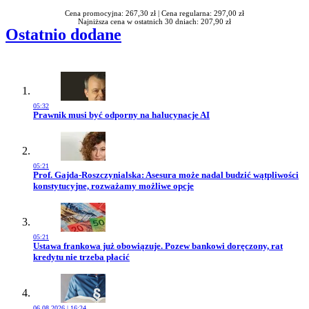
Cena promocyjna: 267,30 zł |
Cena regularna: 297,00 zł
Najniższa cena w ostatnich 30 dniach: 207,90 zł
Ostatnio dodane
05:32
Przejdź do artykułu:
Prawnik musi być odporny na halucynacje AI
05:21
Przejdź do artykułu:
Prof. Gajda-Roszczynialska: Asesura może nadal budzić wątpliwości
konstytucyjne, rozważamy możliwe opcje
05:21
Przejdź do artykułu:
Ustawa frankowa już obowiązuje. Pozew bankowi doręczony, rat
kredytu nie trzeba płacić
06.08.2026 | 16:24