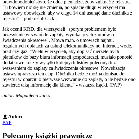
prawdopodobieństwo, że odda pieniądze, żeby zniknąć z rejestru.
Tu bowiem nic się nie zmienia, po spłacie długu wierzyciel ma
ustawowy obowiązek, aby w ciągu 14 dni usunąć dane dłużnika z
rejestru" – podkreślił Łącki.
Jak ocenił KRD, dla wierzycieli "sporym problemem było
przesyłanie wezwań do zapłaty, wynikających z umów o
świadczenia okresowe". Mowa m.in. o umowach najmu,
regularnych opłatach za usługi telekomunikacyjne, Internet, wodę,
prąd czy gaz. "Wielu wierzycieli, aby dopisać nierzetelnych
płatników do bazy biura informacji gospodarczej, musiało ponosić
dodatkowe koszty wysyłki kolejnych listów poleconych z
wezwaniem do zapłaty za świadczenia okresowe. Nowelizacja
ustawy upraszcza ten etap. Dłużnika będzie można dopisać do
rejestru w oparciu o pierwsze wezwanie do zapłaty, o ile będzie ono
zawierać taką informację dla klienta" - wskazał Łącki. (PAP)
autor: Magdalena Jarco
Autor:
PAP
Polecamy książki prawnicze