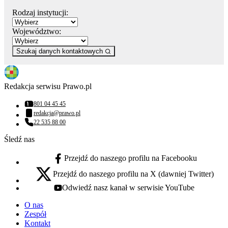
Rodzaj instytucji:
Województwo:
Szukaj danych kontaktowych
Redakcja serwisu Prawo.pl
801 04 45 45
Numer telefonu:
redakcja@prawo.pl
Adres email:
22 535 88 00
Numer telefonu:
Śledź nas
Przejdź do naszego profilu na Facebooku
facebook - otwiera się w nowej karcie
Przejdź do naszego profilu na X (dawniej Twitter)
x - otwiera się w nowej karcie
Odwiedź nasz kanał w serwisie YouTube
youtube - otwiera się w nowej karcie
O nas
Zespół
Kontakt