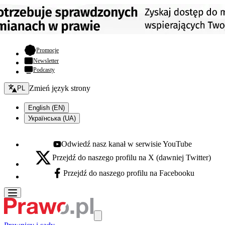
- otwiera się w nowej karcie
Promocje
Newsletter
Podcasty
Zmień język - bieżący:
Zmień język strony
PL
English (EN)
Українська (UA)
Odwiedź nasz kanał w serwisie YouTube
Youtube - otwiera się w nowej karcie
Przejdź do naszego profilu na X (dawniej Twitter)
X - otwiera się w nowej karcie
Przejdź do naszego profilu na Facebooku
Facebook - otwiera się w nowej karcie