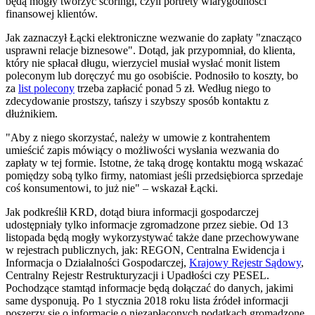
będą mogły tworzyć scoringi, czyli portrety wiarygodności
finansowej klientów.
Jak zaznaczył Łącki elektroniczne wezwanie do zapłaty "znacząco
usprawni relacje biznesowe". Dotąd, jak przypomniał, do klienta,
który nie spłacał długu, wierzyciel musiał wysłać monit listem
poleconym lub doręczyć mu go osobiście. Podnosiło to koszty, bo
za
list polecony
trzeba zapłacić ponad 5 zł. Według niego to
zdecydowanie prostszy, tańszy i szybszy sposób kontaktu z
dłużnikiem.
"Aby z niego skorzystać, należy w umowie z kontrahentem
umieścić zapis mówiący o możliwości wysłania wezwania do
zapłaty w tej formie. Istotne, że taką drogę kontaktu mogą wskazać
pomiędzy sobą tylko firmy, natomiast jeśli przedsiębiorca sprzedaje
coś konsumentowi, to już nie" – wskazał Łącki.
Jak podkreślił KRD, dotąd biura informacji gospodarczej
udostępniały tylko informacje zgromadzone przez siebie. Od 13
listopada będą mogły wykorzystywać także dane przechowywane
w rejestrach publicznych, jak: REGON, Centralna Ewidencja i
Informacja o Działalności Gospodarczej,
Krajowy Rejestr Sądowy
,
Centralny Rejestr Restrukturyzacji i Upadłości czy PESEL.
Pochodzące stamtąd informacje będą dołączać do danych, jakimi
same dysponują. Po 1 stycznia 2018 roku lista źródeł informacji
poszerzy się o informacje o niezapłaconych podatkach gromadzone