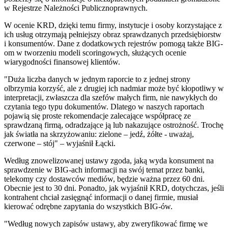
w Rejestrze Należności Publicznoprawnych.
W ocenie KRD, dzięki temu firmy, instytucje i osoby korzystające z
ich usług otrzymają pełniejszy obraz sprawdzanych przedsiębiorstw
i konsumentów. Dane z dodatkowych rejestrów pomogą także BIG-
om w tworzeniu modeli scoringowych, służących ocenie
wiarygodności finansowej klientów.
"Duża liczba danych w jednym raporcie to z jednej strony
olbrzymia korzyść, ale z drugiej ich nadmiar może być kłopotliwy w
interpretacji, zwłaszcza dla szefów małych firm, nie nawykłych do
czytania tego typu dokumentów. Dlatego w naszych raportach
pojawią się proste rekomendacje zalecające współpracę ze
sprawdzaną firmą, odradzające ją lub nakazujące ostrożność. Trochę
jak światła na skrzyżowaniu: zielone – jedź, żółte - uważaj,
czerwone – stój" – wyjaśnił Łącki.
Według znowelizowanej ustawy zgoda, jaką wyda konsument na
sprawdzenie w BIG-ach informacji na swój temat przez banki,
telekomy czy dostawców mediów, będzie ważna przez 60 dni.
Obecnie jest to 30 dni. Ponadto, jak wyjaśnił KRD, dotychczas, jeśli
kontrahent chciał zasięgnąć informacji o danej firmie, musiał
kierować odrębne zapytania do wszystkich BIG-ów.
"Według nowych zapisów ustawy, aby zweryfikować firmę we