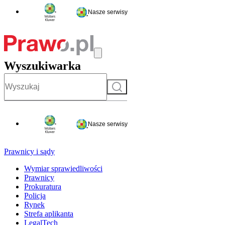
Nasze serwisy
Wyszukiwarka
Szukaj
Nasze serwisy
Prawnicy i sądy
Wymiar sprawiedliwości
Prawnicy
Prokuratura
Policja
Rynek
Strefa aplikanta
LegalTech