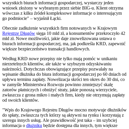
wszystkich biurach informacji gospodarczej, wystarczy jeden
wniosek złożony w wybranym przez siebie BIG-u. Klient otrzyma
wówczas z kilku źródeł kompleksowe informacje o interesującym
go podmiocie" – wyjaśnił Łącki.
Obecnie zadłużenie wszystkich firm notowanych w Krajowym
Rejestrze Długów
sięga 10 mld zł, a konsumentów przekroczyło 42
mld zł. Nowe możliwości, jakie daje znowelizowana ustawa o
biurach informacji gospodarczej, ma, jak podkreśla KRD, zapewnić
większe bezpieczeństwo transakcji handlowych.
Według KRD nowe przepisy nie tylko mają pomóc w unikaniu
nierzetelnych klientów, ale także w szybszym odzyskiwaniu
należności. Dotychczas obowiązujące przepisy pozwalały na
wpisanie dłużnika do biura informacji gospodarczej po 60 dniach od
upływu terminu zapłaty. Nowelizacja skróci ten okres do 30 dni, co
w zamyśle Ministerstwa Rozwoju powinno zmniejszyć skalę
zatorów płatniczych i obniżyć straty, jakie ponoszą wierzyciele,
zwłaszcza z grona mikro i małych firm, kiedy nie otrzymują zapłaty
od swoich klientów.
"Wpis do Krajowego Rejestru Długów mocno motywuje dłużników
do spłaty, zwłaszcza tych którzy są aktywni na rynku i korzystają z
szeregu innych usług. Ale prawidłowość jest taka – im szybciej
informacja o
dłużniku
będzie dostępna dla innych, tym większe