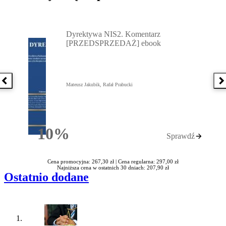
Przejdź do: Dyrektywa NIS2. Komentarz [PRZEDSPRZEDAŻ] ebook,
Dyrektywa NIS2. Komentarz
[PRZEDSPRZEDAŻ] ebook
Poprzednia książka
N
Mateusz Jakubik, Rafał Prabucki
10%
Sprawdź
Rabatu
Cena promocyjna: 267,30 zł |
Cena regularna: 297,00 zł
Najniższa cena w ostatnich 30 dniach: 207,90 zł
Ostatnio dodane