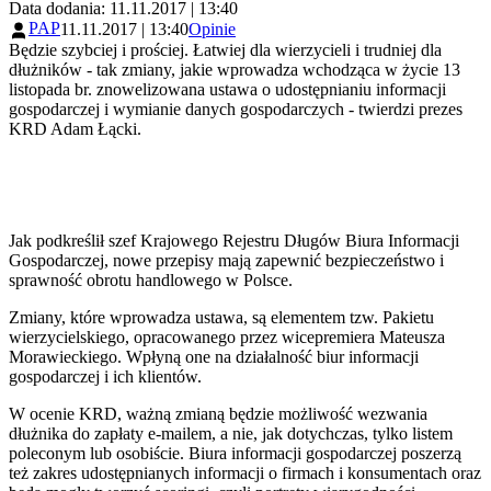
Data dodania: 11.11.2017 | 13:40
PAP
11.11.2017 | 13:40
Opinie
Będzie szybciej i prościej. Łatwiej dla wierzycieli i trudniej dla
dłużników - tak zmiany, jakie wprowadza wchodząca w życie 13
listopada br. znowelizowana ustawa o udostępnianiu informacji
gospodarczej i wymianie danych gospodarczych - twierdzi prezes
KRD Adam Łącki.
Jak podkreślił szef Krajowego Rejestru Długów Biura Informacji
Gospodarczej, nowe przepisy mają zapewnić bezpieczeństwo i
sprawność obrotu handlowego w Polsce.
Zmiany, które wprowadza ustawa, są elementem tzw. Pakietu
wierzycielskiego, opracowanego przez wicepremiera Mateusza
Morawieckiego. Wpłyną one na działalność biur informacji
gospodarczej i ich klientów.
W ocenie KRD, ważną zmianą będzie możliwość wezwania
dłużnika do zapłaty e-mailem, a nie, jak dotychczas, tylko listem
poleconym lub osobiście. Biura informacji gospodarczej poszerzą
też zakres udostępnianych informacji o firmach i konsumentach oraz