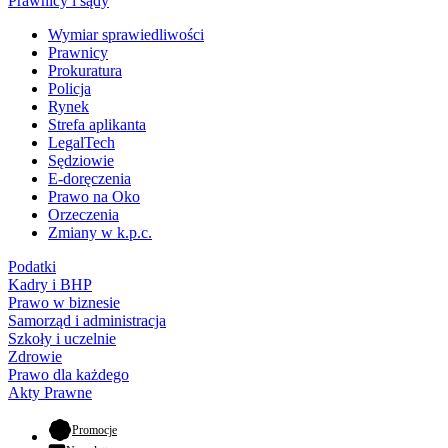
Prawnicy i sądy
Wymiar sprawiedliwości
Prawnicy
Prokuratura
Policja
Rynek
Strefa aplikanta
LegalTech
Sędziowie
E-doręczenia
Prawo na Oko
Orzeczenia
Zmiany w k.p.c.
Podatki
Kadry i BHP
Prawo w biznesie
Samorząd i administracja
Szkoły i uczelnie
Zdrowie
Prawo dla każdego
Akty Prawne
- otwiera się w nowej karcie
Promocje