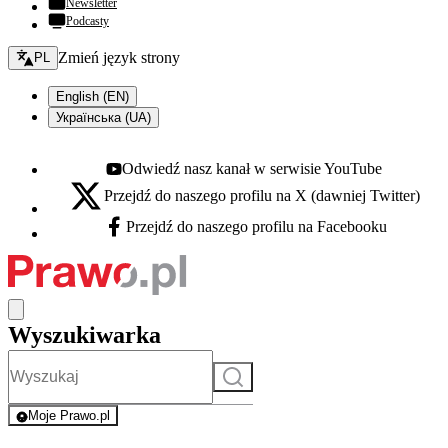
Newsletter
Podcasty
Zmień język - bieżący:
Zmień język strony
PL
English (EN)
Українська (UA)
Odwiedź nasz kanał w serwisie YouTube
Youtube - otwiera się w nowej karcie
Przejdź do naszego profilu na X (dawniej Twitter)
X - otwiera się w nowej karcie
Przejdź do naszego profilu na Facebooku
Facebook - otwiera się w nowej karcie
Wyszukiwarka
Szukaj
Moje Prawo.pl
- rejestracja i logowanie do serwisu