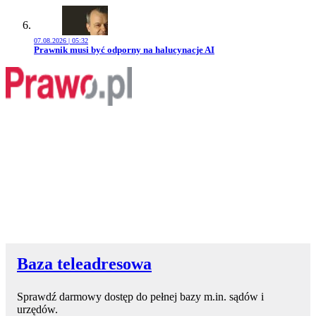
07.08.2026 | 05:32
Przejdź do artykułu:
Prawnik musi być odporny na halucynacje AI
Baza teleadresowa
Sprawdź darmowy dostęp do pełnej bazy m.in. sądów i
urzędów.