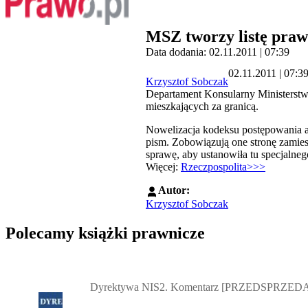
MSZ tworzy listę praw
Data dodania: 02.11.2011 | 07:39
02.11.2011 | 07:3
Krzysztof Sobczak
Departament Konsularny Ministerstw
mieszkających za granicą.
Nowelizacja kodeksu postępowania adm
pism. Zobowiązują one stronę zamiesz
sprawę, aby ustanowiła tu specjalne
Więcej:
Rzeczpospolita>>>
Autor:
Krzysztof Sobczak
Polecamy książki prawnicze
Przejdź do: Dyrektywa NIS2. Komentarz [PRZEDSPRZEDAŻ] ebook,
Dyrektywa NIS2. Komentarz [PRZEDSPRZEDA