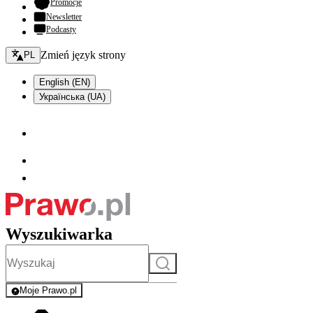
- otwiera się w nowej karcie
Promocje
Newsletter
Podcasty
Zmień język - bieżący:
Zmień język strony
PL
English (EN)
Українська (UA)
Wyszukiwarka
Szukaj
Moje Prawo.pl
- rejestracja i logowanie do serwisu