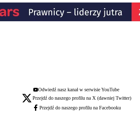
Odwiedź nasz kanał w serwisie YouTube
Youtube - otwiera się w nowej karcie
Przejdź do naszego profilu na X (dawniej Twitter)
X - otwiera się w nowej karcie
Przejdź do naszego profilu na Facebooku
Facebook - otwiera się w nowej karcie