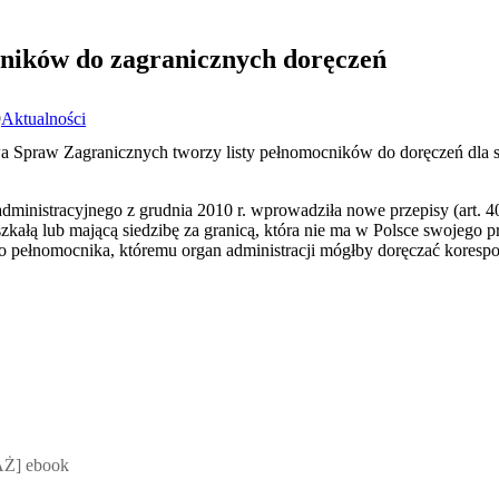
ników do zagranicznych doręczeń
9
Aktualności
a Spraw Zagranicznych tworzy listy pełnomocników do doręczeń dla s
inistracyjnego z grudnia 2010 r. wprowadziła nowe przepisy (art. 40 
kałą lub mającą siedzibę za granicą, która nie ma w Polsce swojego p
go pełnomocnika, któremu organ administracji mógłby doręczać kores
 Mateusz Jakubik, Rafał Prabucki - otwiera się w nowym oknie
Ż] ebook