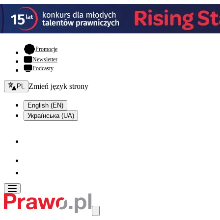
- otwiera się w nowej karcie
Promocje
Newsletter
Podcasty
Zmień język - bieżący:
Zmień język strony
PL
English (EN)
Українська (UA)