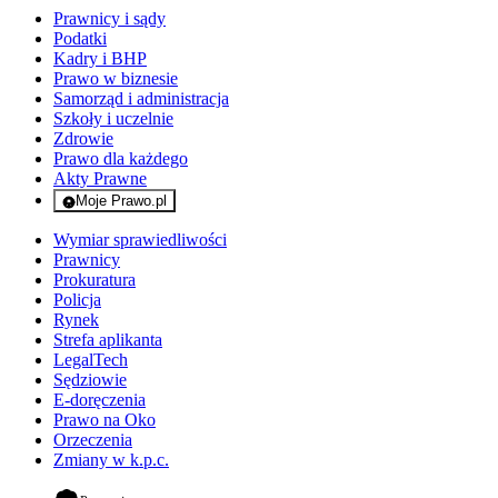
Prawnicy i sądy
Podatki
Kadry i BHP
Prawo w biznesie
Samorząd i administracja
Szkoły i uczelnie
Zdrowie
Prawo dla każdego
Akty Prawne
Moje Prawo.pl
- rejestracja i logowanie do serwisu
Wymiar sprawiedliwości
Prawnicy
Prokuratura
Policja
Rynek
Strefa aplikanta
LegalTech
Sędziowie
E-doręczenia
Prawo na Oko
Orzeczenia
Zmiany w k.p.c.