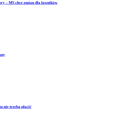
bory – MS chce zmian dla ławników
any
 nie trzeba płacić