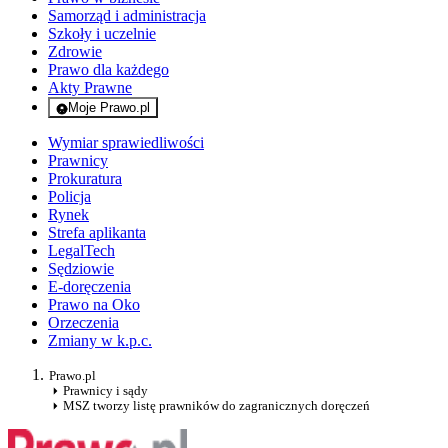
Samorząd i administracja
Szkoły i uczelnie
Zdrowie
Prawo dla każdego
Akty Prawne
Moje Prawo.pl
- rejestracja i logowanie do serwisu
Wymiar sprawiedliwości
Prawnicy
Prokuratura
Policja
Rynek
Strefa aplikanta
LegalTech
Sędziowie
E-doręczenia
Prawo na Oko
Orzeczenia
Zmiany w k.p.c.
Prawo.pl
Prawnicy i sądy
MSZ tworzy listę prawników do zagranicznych doręczeń