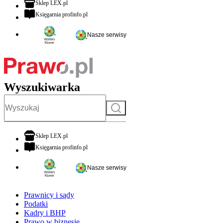
otwiera się w nowej karcie
Sklep LEX.pl
otwiera się w nowej karcie
Księgarnia profinfo.pl
Nasze serwisy
Wyszukiwarka
Szukaj
otwiera się w nowej karcie
Sklep LEX.pl
otwiera się w nowej karcie
Księgarnia profinfo.pl
Nasze serwisy
Prawnicy i sądy
Podatki
Kadry i BHP
Prawo w biznesie