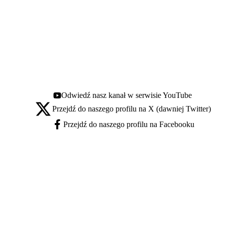
Odwiedź nasz kanał w serwisie YouTube
Youtube - otwiera się w nowej karcie
Przejdź do naszego profilu na X (dawniej Twitter)
X - otwiera się w nowej karcie
Przejdź do naszego profilu na Facebooku
Facebook - otwiera się w nowej karcie