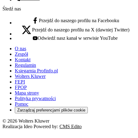
Numer telefonu:
Śledź nas
Przejdź do naszego profilu na Facebooku
facebook - otwiera się w nowej karcie
Przejdź do naszego profilu na X (dawniej Twitter)
x - otwiera się w nowej karcie
Odwiedź nasz kanał w serwisie YouTube
youtube - otwiera się w nowej karcie
O nas
Zespół
Kontakt
Regulamin
Księgarnia Profinfo.pl
Wolters Kluwer
FEPI
FPOP
Mapa strony
Polityka prywatności
Pomoc
Zarządzaj preferencjami plików cookie
© 2026 Wolters Kluwer
Realizacja Ideo Powered by:
CMS Edito