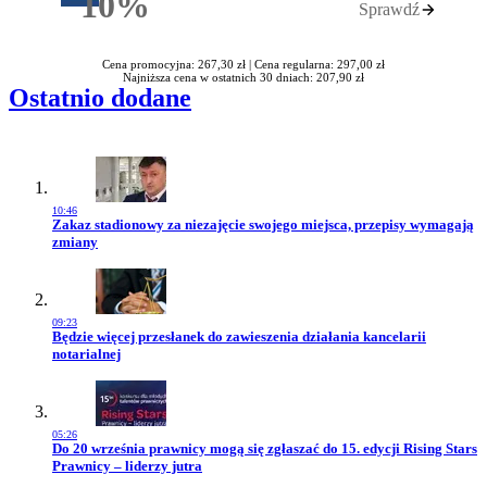
10%
Sprawdź
Rabatu
Cena promocyjna: 267,30 zł |
Cena regularna: 297,00 zł
Najniższa cena w ostatnich 30 dniach: 207,90 zł
Ostatnio dodane
10:46
Przejdź do artykułu:
Zakaz stadionowy za niezajęcie swojego miejsca, przepisy wymagają
zmiany
09:23
Przejdź do artykułu:
Będzie więcej przesłanek do zawieszenia działania kancelarii
notarialnej
05:26
Przejdź do artykułu:
Do 20 września prawnicy mogą się zgłaszać do 15. edycji Rising Stars
Prawnicy – liderzy jutra