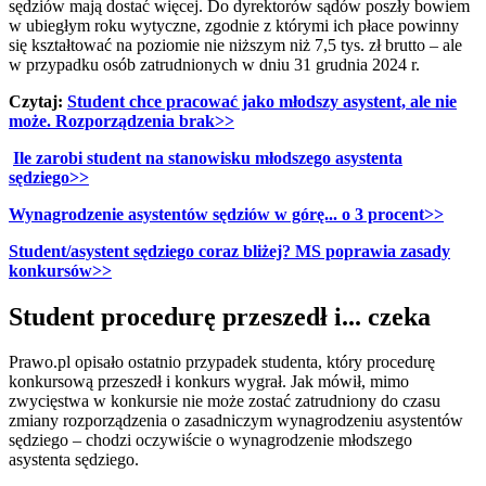
sędziów mają dostać więcej. Do dyrektorów sądów poszły bowiem
w ubiegłym roku wytyczne, zgodnie z którymi ich płace powinny
się kształtować na poziomie nie niższym niż 7,5 tys. zł brutto – ale
w przypadku osób zatrudnionych w dniu 31 grudnia 2024 r.
Czytaj:
Student chce pracować jako młodszy asystent, ale nie
może. Rozporządzenia brak>>
Ile zarobi student na stanowisku młodszego asystenta
sędziego>>
Wynagrodzenie asystentów sędziów w górę... o 3 procent>>
Student/asystent sędziego coraz bliżej? MS poprawia zasady
konkursów>>
Student procedurę przeszedł i... czeka
Prawo.pl opisało ostatnio przypadek studenta, który procedurę
konkursową przeszedł i konkurs wygrał. Jak mówił, mimo
zwycięstwa w konkursie nie może zostać zatrudniony do czasu
zmiany rozporządzenia o zasadniczym wynagrodzeniu asystentów
sędziego – chodzi oczywiście o wynagrodzenie młodszego
asystenta sędziego.