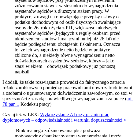
asystentów sędziów, przy jednoczesnym niewielkim
zróżnicowaniu stawek w stosunku do wynagrodzenia
asystentów sędziów z dłuższym stażem pracy. W
praktyce, z uwagi na obowiązujące przepisy ustawy o
podatku dochodowym od osób fizycznych zwalniające
osoby do 26. roku życia z PIT, większość młodszych
asystentów sędziów (będących z reguły osobami przed
ukończeniem studiów i mającymi mniej niż 26 lat) nie
będzie podlegać temu obciążeniu fiskalnemu. Oznacza
to, że ich wynagrodzenie netto będzie w praktyce
zbliżone do, a niekiedy równe wynagrodzeniu netto
doświadczonych asystentów sędziów, którzy – jako
starsi wiekiem – obowiązek podatkowy już ponoszą –
napisali.
I dodali, że takie rozwiązanie prowadzi do faktycznego zatarcia
różnic zarobkowych pomiędzy pracownikami nowo zatrudnionymi
a osobami o ugruntowanym doświadczeniu zawodowym, co stoi w
sprzeczności z zasadą sprawiedliwego wynagradzania za pracę (
art.
78 par. 1
Kodeksu pracy).
Czytaj też w LEX:
Wykorzystanie AI przy pisaniu prac
dyplomowych – odpowiedzialność i warunki dopuszczalności >
Brak realnego zróżnicowania płac podważa
motywacyjny charakter systemu wynagradzania i może