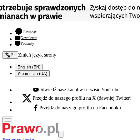
- otwiera się w nowej karcie
Promocje
Newsletter
Podcasty
Zmień język - bieżący:
Zmień język strony
PL
English (EN)
Українська (UA)
Odwiedź nasz kanał w serwisie YouTube
Youtube - otwiera się w nowej karcie
Przejdź do naszego profilu na X (dawniej Twitter)
X - otwiera się w nowej karcie
Przejdź do naszego profilu na Facebooku
Facebook - otwiera się w nowej karcie