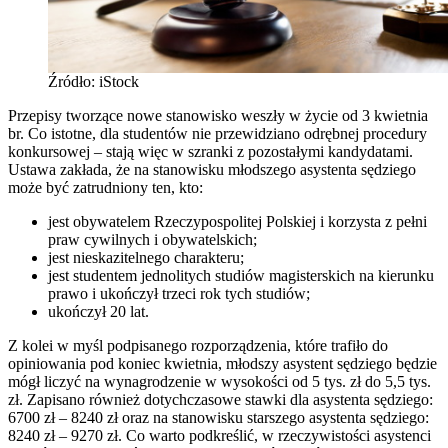
Źródło: iStock
Przepisy tworzące nowe stanowisko weszły w życie od 3 kwietnia
br. Co istotne, dla studentów nie przewidziano odrębnej procedury
konkursowej – stają więc w szranki z pozostałymi kandydatami.
Ustawa zakłada, że na stanowisku młodszego asystenta sędziego
może być zatrudniony ten, kto:
jest obywatelem Rzeczypospolitej Polskiej i korzysta z pełni
praw cywilnych i obywatelskich;
jest nieskazitelnego charakteru;
jest studentem jednolitych studiów magisterskich na kierunku
prawo i ukończył trzeci rok tych studiów;
ukończył 20 lat.
Z kolei w myśl podpisanego rozporządzenia, które trafiło do
opiniowania pod koniec kwietnia, młodszy asystent sędziego będzie
mógł liczyć na wynagrodzenie w wysokości od 5 tys. zł do 5,5 tys.
zł. Zapisano również dotychczasowe stawki dla asystenta sędziego:
6700 zł – 8240 zł oraz na stanowisku starszego asystenta sędziego:
8240 zł – 9270 zł. Co warto podkreślić, w rzeczywistości asystenci