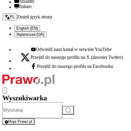
Newsletter
Podcasty
Zmień język - bieżący:
Zmień język strony
PL
English (EN)
Українська (UA)
Odwiedź nasz kanał w serwisie YouTube
Youtube - otwiera się w nowej karcie
Przejdź do naszego profilu na X (dawniej Twitter)
X - otwiera się w nowej karcie
Przejdź do naszego profilu na Facebooku
Facebook - otwiera się w nowej karcie
Wyszukiwarka
Szukaj
Moje Prawo.pl
- rejestracja i logowanie do serwisu