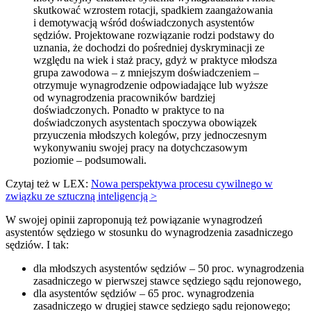
skutkować wzrostem rotacji, spadkiem zaangażowania
i demotywacją wśród doświadczonych asystentów
sędziów. Projektowane rozwiązanie rodzi podstawy do
uznania, że dochodzi do pośredniej dyskryminacji ze
względu na wiek i staż pracy, gdyż w praktyce młodsza
grupa zawodowa – z mniejszym doświadczeniem –
otrzymuje wynagrodzenie odpowiadające lub wyższe
od wynagrodzenia pracowników bardziej
doświadczonych. Ponadto w praktyce to na
doświadczonych asystentach spoczywa obowiązek
przyuczenia młodszych kolegów, przy jednoczesnym
wykonywaniu swojej pracy na dotychczasowym
poziomie – podsumowali.
Czytaj też w LEX:
Nowa perspektywa procesu cywilnego w
związku ze sztuczną inteligencją >
W swojej opinii zaproponują też powiązanie wynagrodzeń
asystentów sędziego w stosunku do wynagrodzenia zasadniczego
sędziów. I tak:
dla młodszych asystentów sędziów – 50 proc. wynagrodzenia
zasadniczego w pierwszej stawce sędziego sądu rejonowego,
dla asystentów sędziów – 65 proc. wynagrodzenia
zasadniczego w drugiej stawce sędziego sądu rejonowego;