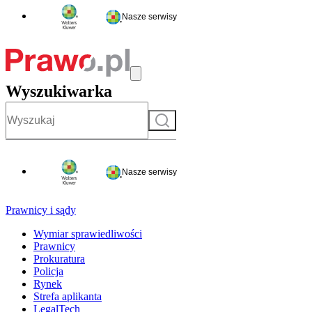
Nasze serwisy
Wyszukiwarka
Szukaj
Nasze serwisy
Prawnicy i sądy
Wymiar sprawiedliwości
Prawnicy
Prokuratura
Policja
Rynek
Strefa aplikanta
LegalTech