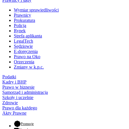
Prawnicy i sądy
Wymiar sprawiedliwości
Prawnicy
Prokuratura
Policja
Rynek
Strefa aplikanta
LegalTech
Sędziowie
E-doręczenia
Prawo na Oko
Orzeczenia
Zmiany w k.p.c.
Podatki
Kadry i BHP
Prawo w biznesie
Samorząd i administracja
Szkoły i uczelnie
Zdrowie
Prawo dla każdego
Akty Prawne
- otwiera się w nowej karcie
Promocje