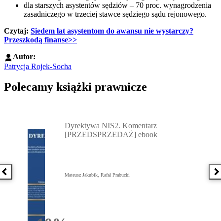
dla starszych asystentów sędziów – 70 proc. wynagrodzenia
zasadniczego w trzeciej stawce sędziego sądu rejonowego.
Czytaj:
Siedem lat asystentom do awansu nie wystarczy?
Przeszkodą finanse>>
Autor:
Patrycja Rojek-Socha
Polecamy książki prawnicze
Przejdź do: Dyrektywa NIS2. Komentarz [PRZEDSPRZEDAŻ] ebook,
Dyrektywa NIS2. Komentarz
[PRZEDSPRZEDAŻ] ebook
Poprzednia książka
N
Mateusz Jakubik, Rafał Prabucki