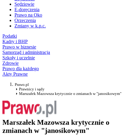
Sędziowie
E-doręczenia
Prawo na Oko
Orzeczenia
Zmiany w k.p.c.
Podatki
Kadry i BHP
Prawo w biznesie
Samorząd i administracja
Szkoły i uczelnie
Zdrowie
Prawo dla każdego
Akty Prawne
Prawo.pl
Prawnicy i sądy
Marszałek Mazowsza krytycznie o zmianach w "janosikowym"
Marszałek Mazowsza krytycznie o
zmianach w "janosikowym"