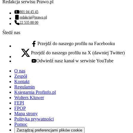
Redakcja serwisu Prawo.pl
801 04 45 45
Numer telefonu:
redakcja@prawo.pl
Adres email:
22 535 88 00
Numer telefonu:
Śledź nas
Przejdź do naszego profilu na Facebooku
facebook - otwiera się w nowej karcie
Przejdź do naszego profilu na X (dawniej Twitter)
x - otwiera się w nowej karcie
Odwiedź nasz kanał w serwisie YouTube
youtube - otwiera się w nowej karcie
O nas
Zespół
Kontakt
Regulamin
Księgarnia Profinfo.pl
Wolters Kluwer
FEPI
FPOP
Mapa strony
Polityka prywatności
Pomoc
Zarządzaj preferencjami plików cookie