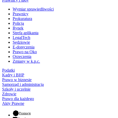
Prawnicy i sądy
Wymiar sprawiedliwości
Prawnicy
Prokuratura
Policja
Rynek
Strefa aplikanta
LegalTech
Sędziowie
E-doręczenia
Prawo na Oko
Orzeczenia
Zmiany w k.p.c.
Podatki
Kadry i BHP
Prawo w biznesie
Samorząd i administracja
Szkoły i uczelnie
Zdrowie
Prawo dla każdego
Akty Prawne
- otwiera się w nowej karcie
Promocje