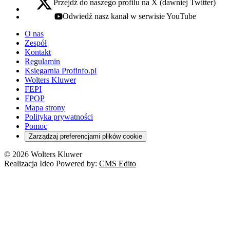
Przejdź do naszego profilu na X (dawniej Twitter)
x - otwiera się w nowej karcie
Odwiedź nasz kanał w serwisie YouTube
youtube - otwiera się w nowej karcie
O nas
Zespół
Kontakt
Regulamin
Księgarnia Profinfo.pl
Wolters Kluwer
FEPI
FPOP
Mapa strony
Polityka prywatności
Pomoc
Zarządzaj preferencjami plików cookie
© 2026 Wolters Kluwer
Realizacja Ideo Powered by:
CMS Edito