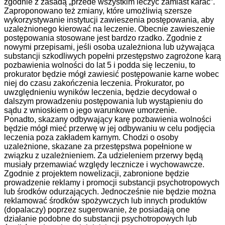
zgodnie z zasadą „przede wszystkim leczyć zamiast karać”.
Zaproponowano też zmiany, które umożliwią szersze
wykorzystywanie instytucji zawieszenia postępowania, aby
uzależnionego kierować na leczenie. Obecnie zawieszenie
postępowania stosowane jest bardzo rzadko. Zgodnie z
nowymi przepisami, jeśli osoba uzależniona lub używająca
substancji szkodliwych popełni przestępstwo zagrożone karą
pozbawienia wolności do lat 5 i podda się leczeniu, to
prokurator będzie mógł zawiesić postępowanie karne wobec
niej do czasu zakończenia leczenia. Prokurator, po
uwzględnieniu wyników leczenia, będzie decydował o
dalszym prowadzeniu postępowania lub wystąpieniu do
sądu z wnioskiem o jego warunkowe umorzenie.
Ponadto, skazany odbywający karę pozbawienia wolności
będzie mógł mieć przerwę w jej odbywaniu w celu podjęcia
leczenia poza zakładem karnym. Chodzi o osoby
uzależnione, skazane za przestępstwa popełnione w
związku z uzależnieniem. Za udzieleniem przerwy będą
musiały przemawiać względy lecznicze i wychowawcze.
Zgodnie z projektem nowelizacji, zabronione będzie
prowadzenie reklamy i promocji substancji psychotropowych
lub środków odurzających. Jednocześnie nie będzie można
reklamować środków spożywczych lub innych produktów
(dopalaczy) poprzez sugerowanie, że posiadają one
działanie podobne do substancji psychotropowych lub