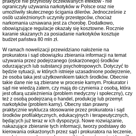
praktyce nie przyniosły oczekiwanych efektów - nie
ograniczyły używania narkotyków w Polsce oraz nie
umożliwiły skutecznego ścigania dilerów. Jednocześnie z
osób uzależnionych uczyniły przestępców, chociaż
narkomania uznawana jest za chorobę. Dodatkowo,
obowiązujące regulacje okazały się kosztowne. Rocznie
karanie skazanych za posiadanie narkotyków kosztuje
budżet państwa 80 mln zł.
W ramach nowelizacji przewidziano nałożenie na
prokuratora i sąd obowiązku zbierania informacji na temat
używania przez podejrzanego (oskarżonego) środków
odurzających lub substancji psychotropowych. Dotyczyć to
będzie sytuacji, w których istnieje uzasadnione podejrzenie,
że osoba taka jest użytkownikiem takich środków. Obecnie
takie dane nie są zbierane w procesie karnym. Prokurator i
sąd nie wiedzą zatem, czy mają do czynienia z osobą, która
jest ofiarą uzależnienia (problem medyczny i społeczny), czy
też z osobą podejrzaną o handel, produkcję lub przemyt
narkotyków (problem karny). Obecny stan prawny
praktycznie wyklucza stosowanie przez prokuratora i sąd
środków profilaktycznych, edukacyjnych i terapeutycznych,
będących już teraz w ich dyspozycji. Nowe rozwiązanie,
nakazujące zbieranie tych informacji, tworzy podstawy do
kierowania oskarżonych przez sąd i prokuratora na leczenie,