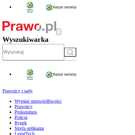
Nasze serwisy
Wyszukiwarka
Szukaj
Nasze serwisy
Prawnicy i sądy
Wymiar sprawiedliwości
Prawnicy
Prokuratura
Policja
Rynek
Strefa aplikanta
LegalTech