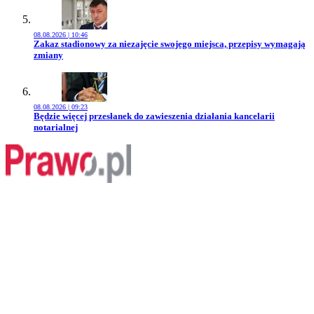
08.08.2026 | 10:46
Przejdź do artykułu:
Zakaz stadionowy za niezajęcie swojego miejsca, przepisy wymagają
zmiany
08.08.2026 | 09:23
Przejdź do artykułu:
Będzie więcej przesłanek do zawieszenia działania kancelarii
notarialnej