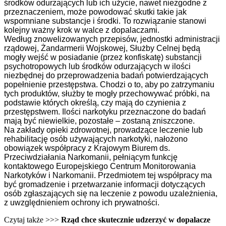
środków odurzających lub ich użycie, nawet niezgodne z
przeznaczeniem, może powodować skutki takie jak
wspomniane substancje i środki. To rozwiązanie stanowi
kolejny ważny krok w walce z dopalaczami.
Według znowelizowanych przepisów, jednostki administracji
rządowej, Żandarmerii Wojskowej, Służby Celnej będą
mogły wejść w posiadanie (przez konfiskatę) substancji
psychotropowych lub środków odurzających w ilości
niezbędnej do przeprowadzenia badań potwierdzających
popełnienie przestępstwa. Chodzi o to, aby po zatrzymaniu
tych produktów, służby te mogły przechowywać próbki, na
podstawie których określą, czy mają do czynienia z
przestępstwem. Ilości narkotyku przeznaczone do badań
mają być niewielkie, pozostałe – zostaną zniszczone.
Na zakłady opieki zdrowotnej, prowadzące leczenie lub
rehabilitację osób używających narkotyki, nałożono
obowiązek współpracy z Krajowym Biurem ds.
Przeciwdziałania Narkomanii, pełniącym funkcję
kontaktowego Europejskiego Centrum Monitorowania
Narkotyków i Narkomanii. Przedmiotem tej współpracy ma
być gromadzenie i przetwarzanie informacji dotyczących
osób zgłaszających się na leczenie z powodu uzależnienia,
z uwzględnieniem ochrony ich prywatności.
Czytaj także >>>
Rząd chce skutecznie udzerzyć w dopalacze