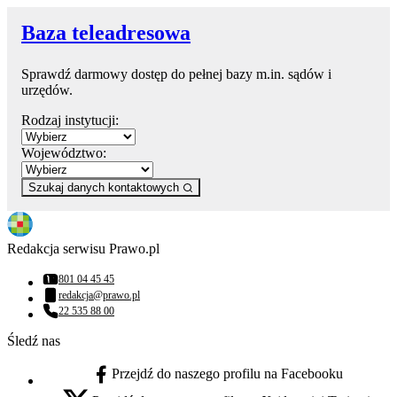
Baza teleadresowa
Sprawdź darmowy dostęp do pełnej bazy m.in. sądów i
urzędów.
Rodzaj instytucji:
Województwo:
Szukaj danych kontaktowych
Redakcja serwisu Prawo.pl
801 04 45 45
Numer telefonu:
redakcja@prawo.pl
Adres email:
22 535 88 00
Numer telefonu:
Śledź nas
Przejdź do naszego profilu na Facebooku
facebook - otwiera się w nowej karcie