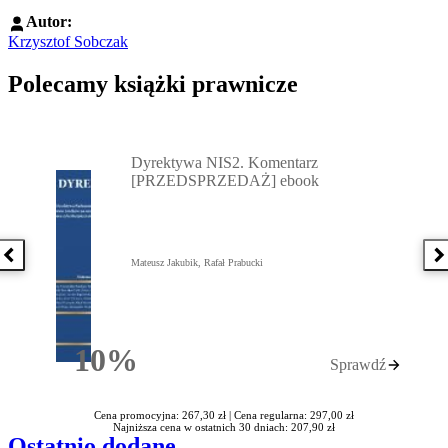
Autor:
Krzysztof Sobczak
Polecamy książki prawnicze
Przejdź do: Dyrektywa NIS2. Komentarz [PRZEDSPRZEDAŻ] ebook,
Dyrektywa NIS2. Komentarz
[PRZEDSPRZEDAŻ] ebook
Poprzednia książka
N
Mateusz Jakubik, Rafał Prabucki
10%
Sprawdź
Rabatu
Cena promocyjna: 267,30 zł |
Cena regularna: 297,00 zł
Najniższa cena w ostatnich 30 dniach: 207,90 zł
Ostatnio dodane