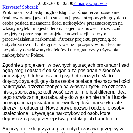
25.08.2010 | 02:00
Zmiany w prawie
Krzysztof Sobczak
Prokurator i sąd będą mogli odstąpić od ścigania za posiadanie
środków odurzających lub substancji psychotropowych, gdy dana
osoba posiada nieznaczne ilości narkotyków przeznaczonych na
własny użytek i nie jest dilerem. To jedno z nowych rozwiązań
przyjętych przez rząd w projekcie nowelizacji ustawy o
przeciwdziałaniu narkomanii. Autorzy projektu przyznają, że
dotychczasowe - bardziej restrykcyjne - przepisy w praktyce nie
przyniosły oczekiwanych efektów i nie ograniczyły używania
narkotyków w Polsce.
Zgodnie z projektem, w pewnych sytuacjach prokurator i sąd
będą mogli odstąpić od ścigania za posiadanie środków
odurzających lub substancji psychotropowych. Ma to
dotyczyć sytuacji, gdy dana osoba posiada nieznaczne ilości
narkotyków przeznaczonych na własny użytek, co oznacza
niską społeczną szkodliwość czynu, i nie jest dilerem. Idea
tego rozwiązania jest taka, aby do więzień nie trafiali ludzie
przyłapani na posiadaniu niewielkiej ilości narkotyku, ale
dilerzy i producenci. Nowe prawo pozwoli oddzielić osoby
uzależnione i używające narkotyków od osób, które
dopuszczają się przestępstwa produkcji lub handlu nimi.
Autorzy projektu przyznają, że dotychczasowe przepisy w