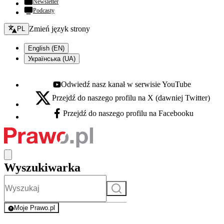
Newsletter
Podcasty
Zmień język - bieżący:
Zmień język strony
PL
English (EN)
Українська (UA)
Odwiedź nasz kanał w serwisie YouTube
Youtube - otwiera się w nowej karcie
Przejdź do naszego profilu na X (dawniej Twitter)
X - otwiera się w nowej karcie
Przejdź do naszego profilu na Facebooku
Facebook - otwiera się w nowej karcie
Wyszukiwarka
Szukaj
Moje Prawo.pl
- rejestracja i logowanie do serwisu