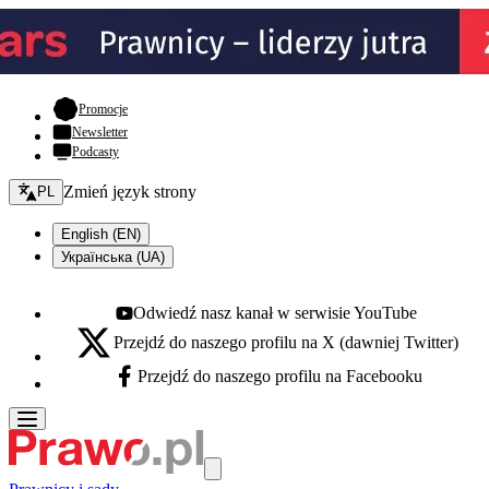
- otwiera się w nowej karcie
Promocje
Newsletter
Podcasty
Zmień język - bieżący:
Zmień język strony
PL
English (EN)
Українська (UA)
Odwiedź nasz kanał w serwisie YouTube
Youtube - otwiera się w nowej karcie
Przejdź do naszego profilu na X (dawniej Twitter)
X - otwiera się w nowej karcie
Przejdź do naszego profilu na Facebooku
Facebook - otwiera się w nowej karcie