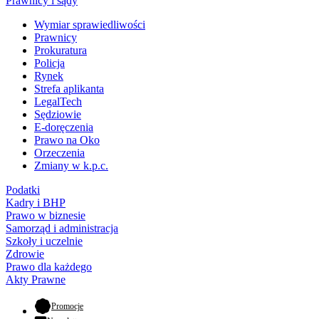
Prawnicy i sądy
Wymiar sprawiedliwości
Prawnicy
Prokuratura
Policja
Rynek
Strefa aplikanta
LegalTech
Sędziowie
E-doręczenia
Prawo na Oko
Orzeczenia
Zmiany w k.p.c.
Podatki
Kadry i BHP
Prawo w biznesie
Samorząd i administracja
Szkoły i uczelnie
Zdrowie
Prawo dla każdego
Akty Prawne
- otwiera się w nowej karcie
Promocje