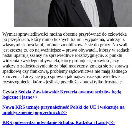
Wymiar sprawiedliwości można obecnie przyrównać do człowieka
po przejściach, który mimo licznych traum i wypalenia, walcząc z
własnymi słabościami, próbuje zmobilizować się do pracy. Na szali
jest zresztą to, co najważniejsze – prawa obywateli, którzy w sądach
nadal upatrują szansy na sprawiedliwe rozstrzygnięcie. Z punktu
widzenia zwykłego obywatela, który próbuje się rozwieść, czy
walczy o zadośćuczynienie za błąd medyczny, zmaga się ze sprawą
spadkową czy frankową, problemy sądownictwa nie mają żadnego
znaczenia. Liczy się jego sprawa i jak najszybsze sprawiedliwe
rozstrzygnięcie, które - jeśli się przedłuża - budzi tylko frustrację.
Czytaj:
Sędzia Zawistowski: Kryteria awansu sędziów będą
logiczne i jasne>>
Nowa KRS uznaje przynależność Polski do UE i wskazuje na
upolitycznienie poprzedniczki>>
KRS potwierdza odwołanie Schaba, Radzika i Lasoty>>