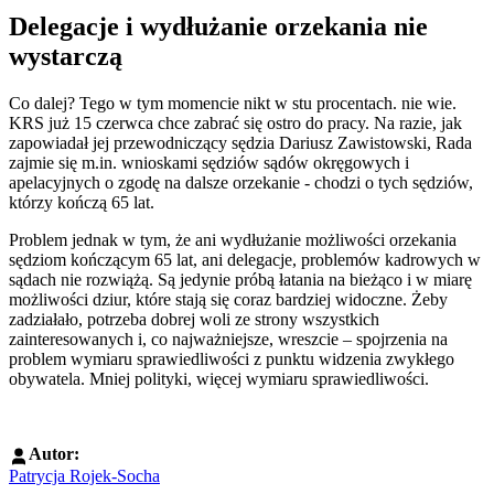
Delegacje i wydłużanie orzekania nie
wystarczą
Co dalej? Tego w tym momencie nikt w stu procentach. nie wie.
KRS już 15 czerwca chce zabrać się ostro do pracy.
Na razie, jak
zapowiadał jej przewodniczący sędzia Dariusz Zawistowski, Rada
zajmie się m.in. wnioskami sędziów sądów okręgowych i
apelacyjnych o zgodę na dalsze orzekanie - c
hodzi o tych sędziów,
którzy kończą 65 lat.
Problem jednak w tym, że ani wydłużanie możliwości orzekania
sędziom kończącym 65 lat, ani delegacje, problemów kadrowych w
sądach nie rozwiążą. Są jedynie próbą łatania na bieżąco i w miarę
możliwości dziur, które stają się coraz bardziej widoczne. Żeby
zadziałało, potrzeba dobrej woli ze strony wszystkich
zainteresowanych i, co najważniejsze, wreszcie – spojrzenia na
problem wymiaru sprawiedliwości z punktu widzenia zwykłego
obywatela. Mniej polityki, więcej wymiaru sprawiedliwości.
Autor:
Patrycja Rojek-Socha