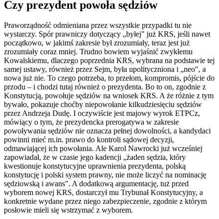
Czy prezydent powoła sędziów
Praworządność odmieniana przez wszystkie przypadki tu nie
wystarczy. Spór prawniczy dotyczący „byłej" już KRS, jeśli nawet
początkowo, w jakimś zakresie był zrozumiały, teraz jest już
zrozumiały coraz mniej. Trudno bowiem wyjaśnić zwykłemu
Kowalskiemu, dlaczego poprzednia KRS, wybrana na podstawie tej
samej ustawy, również przez Sejm, była upolityczniona i „neo", a
nowa już nie. To czego potrzeba, to przełom, kompromis, pójście do
przodu – i chodzi tutaj również o prezydenta. Bo to on, zgodnie z
Konstytucją, powołuje sędziów na wniosek KRS. A że różnie z tym
bywało, pokazuje choćby niepowołanie kilkudziesięciu sędziów
przez Andrzeja Dudę. I oczywiście jest majowy wyrok ETPCz,
mówiący o tym, że prezydencka prerogatywa w zakresie
powoływania sędziów nie oznacza pełnej dowolności, a kandydaci
powinni mieć m.in. prawo do kontroli sądowej decyzji,
odmawiającej ich powołania. Ale Karol Nawrocki już wcześniej
zapowiadał, że w czasie jego kadencji „żaden sędzia, który
kwestionuje konstytucyjne uprawnienia prezydenta, polską
konstytucję i polski system prawny, nie może liczyć na nominację
sędziowską i awans". A dodatkową argumentację, tuż przed
wyborem nowej KRS, dostarczył mu Trybunał Konstytucyjny, a
konkretnie wydane przez niego zabezpieczenie, zgodnie z którym
posłowie mieli się wstrzymać z wyborem.