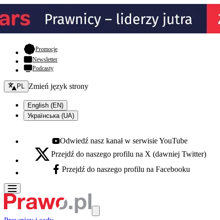
- otwiera się w nowej karcie
Promocje
Newsletter
Podcasty
Zmień język - bieżący:
Zmień język strony
PL
English (EN)
Українська (UA)
Odwiedź nasz kanał w serwisie YouTube
Youtube - otwiera się w nowej karcie
Przejdź do naszego profilu na X (dawniej Twitter)
X - otwiera się w nowej karcie
Przejdź do naszego profilu na Facebooku
Facebook - otwiera się w nowej karcie