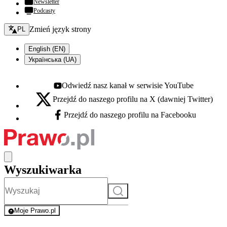
Newsletter
Podcasty
Zmień język - bieżący:
Zmień język strony
PL
English (EN)
Українська (UA)
Odwiedź nasz kanał w serwisie YouTube
Youtube - otwiera się w nowej karcie
Przejdź do naszego profilu na X (dawniej Twitter)
X - otwiera się w nowej karcie
Przejdź do naszego profilu na Facebooku
Facebook - otwiera się w nowej karcie
Wyszukiwarka
Szukaj
Moje Prawo.pl
- rejestracja i logowanie do serwisu