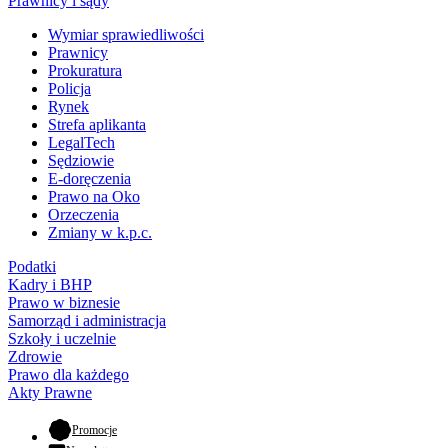
Prawnicy i sądy
Wymiar sprawiedliwości
Prawnicy
Prokuratura
Policja
Rynek
Strefa aplikanta
LegalTech
Sędziowie
E-doręczenia
Prawo na Oko
Orzeczenia
Zmiany w k.p.c.
Podatki
Kadry i BHP
Prawo w biznesie
Samorząd i administracja
Szkoły i uczelnie
Zdrowie
Prawo dla każdego
Akty Prawne
- otwiera się w nowej karcie
Promocje