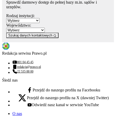
Sprawdź darmowy dostęp do pełnej bazy m.in. sądów i
urzędów.
Rodzaj instytucji:
Województwo:
Szukaj danych kontaktowych
Redakcja serwisu Prawo.pl
801 04 45 45
Numer telefonu:
redakcja@prawo.pl
Adres email:
22 535 88 00
Numer telefonu:
Śledź nas
Przejdź do naszego profilu na Facebooku
facebook - otwiera się w nowej karcie
Przejdź do naszego profilu na X (dawniej Twitter)
x - otwiera się w nowej karcie
Odwiedź nasz kanał w serwisie YouTube
youtube - otwiera się w nowej karcie
O nas