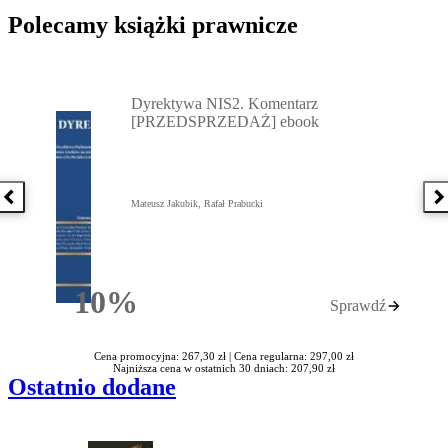
Polecamy książki prawnicze
Przejdź do: Dyrektywa NIS2. Komentarz [PRZEDSPRZEDAŻ] ebook,
Dyrektywa NIS2. Komentarz
[PRZEDSPRZEDAŻ] ebook
Poprzednia książka
N
Mateusz Jakubik, Rafał Prabucki
10%
Sprawdź
Rabatu
Cena promocyjna: 267,30 zł |
Cena regularna: 297,00 zł
Najniższa cena w ostatnich 30 dniach: 207,90 zł
Ostatnio dodane