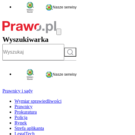
Nasze serwisy
Wyszukiwarka
Szukaj
Nasze serwisy
Prawnicy i sądy
Wymiar sprawiedliwości
Prawnicy
Prokuratura
Policja
Rynek
Strefa aplikanta
LegalTech