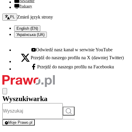
Newsletter
Podcasty
Zmień język - bieżący:
Zmień język strony
PL
English (EN)
Українська (UA)
Odwiedź nasz kanał w serwisie YouTube
Youtube - otwiera się w nowej karcie
Przejdź do naszego profilu na X (dawniej Twitter)
X - otwiera się w nowej karcie
Przejdź do naszego profilu na Facebooku
Facebook - otwiera się w nowej karcie
Wyszukiwarka
Szukaj
Moje Prawo.pl
- rejestracja i logowanie do serwisu