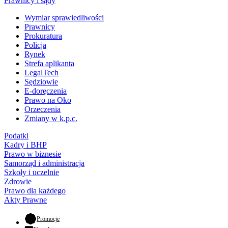
Prawnicy i sądy
Wymiar sprawiedliwości
Prawnicy
Prokuratura
Policja
Rynek
Strefa aplikanta
LegalTech
Sędziowie
E-doręczenia
Prawo na Oko
Orzeczenia
Zmiany w k.p.c.
Podatki
Kadry i BHP
Prawo w biznesie
Samorząd i administracja
Szkoły i uczelnie
Zdrowie
Prawo dla każdego
Akty Prawne
- otwiera się w nowej karcie
Promocje