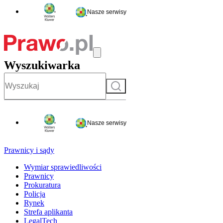
Nasze serwisy
Wyszukiwarka
Szukaj
Nasze serwisy
Prawnicy i sądy
Wymiar sprawiedliwości
Prawnicy
Prokuratura
Policja
Rynek
Strefa aplikanta
LegalTech