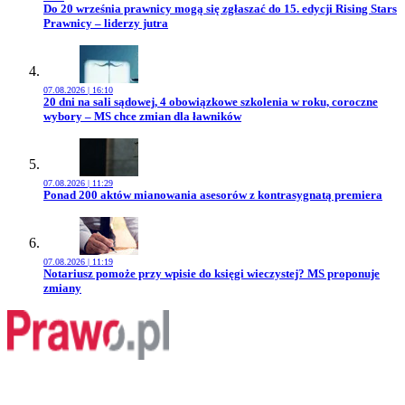
Przejdź do artykułu:
Do 20 września prawnicy mogą się zgłaszać do 15. edycji Rising Stars
Prawnicy – liderzy jutra
07.08.2026 | 16:10
Przejdź do artykułu:
20 dni na sali sądowej, 4 obowiązkowe szkolenia w roku, coroczne
wybory – MS chce zmian dla ławników
07.08.2026 | 11:29
Przejdź do artykułu:
Ponad 200 aktów mianowania asesorów z kontrasygnatą premiera
07.08.2026 | 11:19
Przejdź do artykułu:
Notariusz pomoże przy wpisie do księgi wieczystej? MS proponuje
zmiany