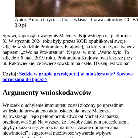
Autor: Adrian Grycuk - Praca własna | Prawa autorskie: CC 
3.0 pl
Sprawę zapoczątkował wpis Mateusza Kijowskiego na platformie
X. W styczniu 2024 roku były prezes KOD opublikował swoje
zdjęcie w siedzibie Prokuratury Krajowej, na którym trzyma baner z
napisem: „#Wolna Prokuratura”. Napisał w nim: „Warto było. To
zdjęcie z 6 maja 2019 roku. Prokuratura Krajowa była jeszcze przy
ul. Rakowieckiej ze Święczkowskim na czele. Dzisiaj jest wolna”.
Czytaj:
Sędzia w grupie przestępczej w ministerstwie? Sprawa
odroczona do lipca>>
Argumenty wnioskodawców
Wniosek o uchylenie immunitetu został złożony po uprzednim
wniesieniu prywatnego aktu oskarżenia przez Mateusza
Kijowskiego. Jego pełnomocnik adwokat Michał Zacharski,
przekonywał Sąd Najwyższy, że „byłoby fatalnym precedensem,
gdyby okazało się, że można naruszać zasadę domniemania
niewinności” i sugerował możliwość wywarcia wpływu