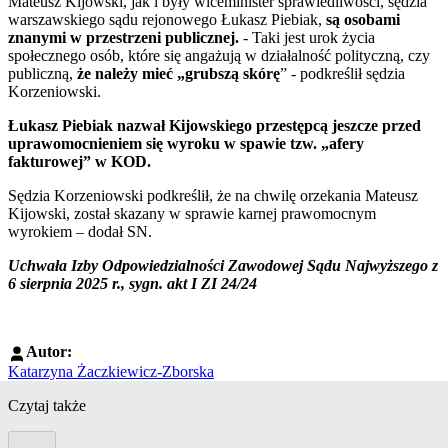
Mateusz Kijowski, jak i były wiceminister sprawiedliwości, sędzia
warszawskiego sądu rejonowego Łukasz Piebiak,
są osobami
znanymi w przestrzeni publicznej.
- Taki jest urok życia
społecznego osób, które się angażują w działalność polityczną, czy
publiczną,
że należy mieć „grubszą skórę
” - podkreślił sędzia
Korzeniowski.
Łukasz Piebiak nazwał Kijowskiego przestępcą jeszcze przed
uprawomocnieniem się wyroku w spawie tzw. „afery
fakturowej” w KOD.
Sędzia Korzeniowski podkreślił, że na chwilę orzekania Mateusz
Kijowski, został skazany w sprawie karnej prawomocnym
wyrokiem – dodał SN.
Uchwała Izby Odpowiedzialności Zawodowej Sądu Najwyższego z
6 sierpnia 2025 r., sygn. akt I ZI 24/24
Autor:
Katarzyna Żaczkiewicz-Zborska
Czytaj także
Poprzedni slide