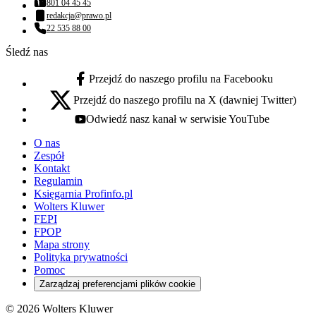
801 04 45 45
Numer telefonu:
redakcja@prawo.pl
Adres email:
22 535 88 00
Numer telefonu:
Śledź nas
Przejdź do naszego profilu na Facebooku
facebook - otwiera się w nowej karcie
Przejdź do naszego profilu na X (dawniej Twitter)
x - otwiera się w nowej karcie
Odwiedź nasz kanał w serwisie YouTube
youtube - otwiera się w nowej karcie
O nas
Zespół
Kontakt
Regulamin
Księgarnia Profinfo.pl
Wolters Kluwer
FEPI
FPOP
Mapa strony
Polityka prywatności
Pomoc
Zarządzaj preferencjami plików cookie
© 2026 Wolters Kluwer