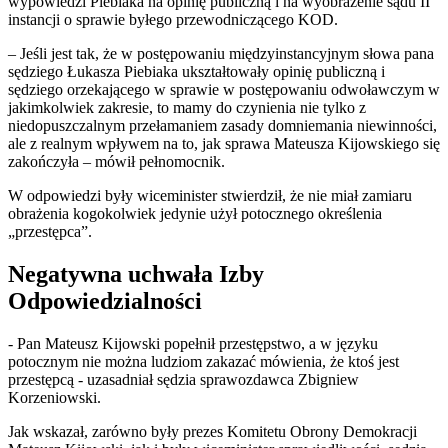
wypowiedzi Piebiaka na opinię publiczną i na wyobrażenie sądu II
instancji o sprawie byłego przewodniczącego KOD.
– Jeśli jest tak, że w postępowaniu międzyinstancyjnym słowa pana
sędziego Łukasza Piebiaka ukształtowały opinię publiczną i
sędziego orzekającego w sprawie w postępowaniu odwoławczym w
jakimkolwiek zakresie, to mamy do czynienia nie tylko z
niedopuszczalnym przełamaniem zasady domniemania niewinności,
ale z realnym wpływem na to, jak sprawa Mateusza Kijowskiego się
zakończyła – mówił pełnomocnik.
W odpowiedzi były wiceminister stwierdził, że nie miał zamiaru
obrażenia kogokolwiek jedynie użył potocznego określenia
„przestępca”.
Negatywna uchwała Izby
Odpowiedzialności
- Pan Mateusz Kijowski popełnił przestępstwo, a w języku
potocznym nie można ludziom zakazać mówienia, że ktoś jest
przestępcą - uzasadniał sędzia sprawozdawca Zbigniew
Korzeniowski.
Jak wskazał, zarówno były prezes Komitetu Obrony Demokracji