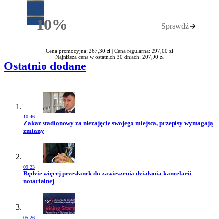
10%
Sprawdź
Rabatu
Cena promocyjna: 267,30 zł |
Cena regularna: 297,00 zł
Najniższa cena w ostatnich 30 dniach: 207,90 zł
Ostatnio dodane
10:46
Przejdź do artykułu:
Zakaz stadionowy za niezajęcie swojego miejsca, przepisy wymagają
zmiany
09:23
Przejdź do artykułu:
Będzie więcej przesłanek do zawieszenia działania kancelarii
notarialnej
05:26