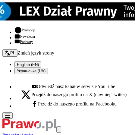
- otwiera się w nowej karcie
Promocje
Newsletter
Podcasty
Zmień język - bieżący:
Zmień język strony
PL
English (EN)
Українська (UA)
Odwiedź nasz kanał w serwisie YouTube
Youtube - otwiera się w nowej karcie
Przejdź do naszego profilu na X (dawniej Twitter)
X - otwiera się w nowej karcie
Przejdź do naszego profilu na Facebooku
Facebook - otwiera się w nowej karcie