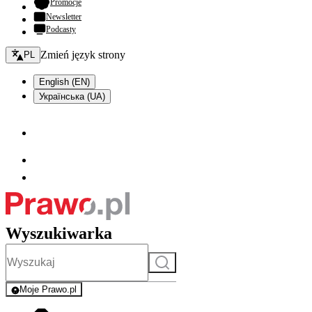
- otwiera się w nowej karcie
Promocje
Newsletter
Podcasty
Zmień język - bieżący:
Zmień język strony
PL
English (EN)
Українська (UA)
Wyszukiwarka
Szukaj
Moje Prawo.pl
- rejestracja i logowanie do serwisu