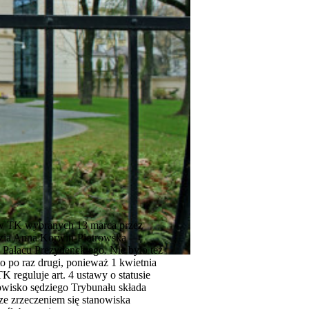
iów TK wybranych 13 marca przez
sędzia Anna Korwin-Piotrowska —
 Pałacu Prezydenckiego. Nie było też
to po raz drugi, ponieważ 1 kwietnia
 reguluje art. 4 ustawy o statusie
owisko sędziego Trybunału składa
e zrzeczeniem się stanowiska