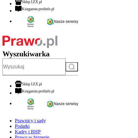
otwiera się w nowej karcie
Sklep LEX.pl
otwiera się w nowej karcie
Księgarnia profinfo.pl
Nasze serwisy
Wyszukiwarka
Szukaj
otwiera się w nowej karcie
Sklep LEX.pl
otwiera się w nowej karcie
Księgarnia profinfo.pl
Nasze serwisy
Prawnicy i sądy
Podatki
Kadry i BHP
Prawo w biznesie