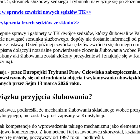
art. 5, stosunek służbowy sędziego Trybunału nawiązuje się po złożen
z w sprawie czwórki nowych sędziów TK>>
yłączenia trzech sędziów ze składu>>
stępnie sprawy i gabinety w TK dwójce sędziów, którzy ślubowali w P
że nawiązać stosunku służbowego, dopóty nie dostanie informacji od p
dne z ustawą. Dzień później czwórka sędziów zwróciła się do niego o 
pisma dołączyli notarialne potwierdzenie złożenia ślubowania wobec P
isany akt ślubowania został złożony prezydentowi i znajduje się w Kan
izyjną).
aja - p
rzez Europejski Trybunał Praw Człowieka zabezpieczenia, 
powstrzymały się od utrudniania objęcia i wykonywania obowiązk
nych przez Sejm 13 marca 2026 roku.
iązku przyjęcia ślubowania?
zdawca, podkreślił, że mechanizm ślubowania składanego wobec prezy
tucyjnego, nie został wprost zapisany w Konstytucji.
k kompetencje do wprowadzenia takiego mechanizmu jako elementu u
ojowo koniecznego. Z kompetencji tej ustawodawca skorzystał, kształt
ch tę materię, począwszy od 1997 roku - podkreślił.