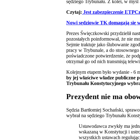
sędziego Trybunału. Z kolei, w myśl 
Czytaj:
Jest zabezpieczenie ETPC
Nowi sędziowie TK domagają się w
Prezes Święczkowski przydzielił na
pozostałych poinformował, że nie mo
Sejmie traktuje jako ślubowanie zgo
pracy w Trybunale, a do stosownego 
poświadczone potwierdzenie, że podp
otrzymał go od nich transmisją telew
Kolejnym etapem było wydanie - 6 m
by jej właściwe władze publiczne 
Trybunału Konstytucyjnego wybra
Prezydent nie ma obow
Sędzia Bartłomiej Sochański, sprawo
wybrał na sędziego Trybunału Konsty
Ustawodawca zwykły ma jedna
wskazaną w Konstytucji i ustr
wszystkich ustawach regulujący