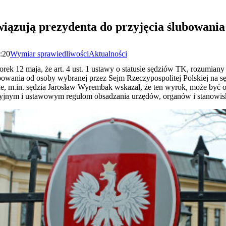
wiązują prezydenta do przyjęcia ślubowani
4:20
Wymiar sprawiedliwości
Aktualności
ek 12 maja, że art. 4 ust. 1 ustawy o statusie sędziów TK, rozumiany 
owania od osoby wybranej przez Sejm Rzeczypospolitej Polskiej na sę
, m.in. sędzia Jarosław Wyrembak wskazał, że ten wyrok, może być o
jnym i ustawowym regułom obsadzania urzędów, organów i stanowis