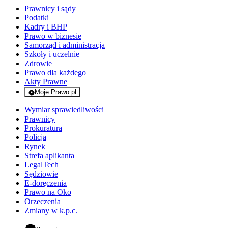
Prawnicy i sądy
Podatki
Kadry i BHP
Prawo w biznesie
Samorząd i administracja
Szkoły i uczelnie
Zdrowie
Prawo dla każdego
Akty Prawne
Moje Prawo.pl
- rejestracja i logowanie do serwisu
Wymiar sprawiedliwości
Prawnicy
Prokuratura
Policja
Rynek
Strefa aplikanta
LegalTech
Sędziowie
E-doręczenia
Prawo na Oko
Orzeczenia
Zmiany w k.p.c.