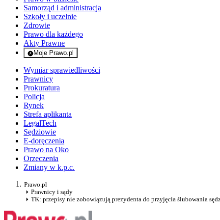
Samorząd i administracja
Szkoły i uczelnie
Zdrowie
Prawo dla każdego
Akty Prawne
Moje Prawo.pl
- rejestracja i logowanie do serwisu
Wymiar sprawiedliwości
Prawnicy
Prokuratura
Policja
Rynek
Strefa aplikanta
LegalTech
Sędziowie
E-doręczenia
Prawo na Oko
Orzeczenia
Zmiany w k.p.c.
Prawo.pl
Prawnicy i sądy
TK: przepisy nie zobowiązują prezydenta do przyjęcia ślubowania sę