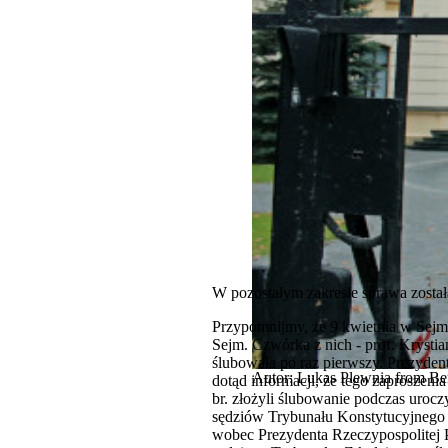
W pozostałym zakresie sprawa zosta
Przypomnijmy, że 9 kwietnia w Sejmi
Sejm. Czwórka z nich - prof. Krysti
ślubowała po raz pierwszy. Prezyden
Autor: Lukas Plewnia from Ber
dotąd informacji, że tego zaproszeni
br. złożyli ślubowanie podczas urocz
sędziów Trybunału Konstytucyjnego (
wobec Prezydenta Rzeczypospolitej 