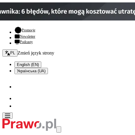
- otwiera się w nowej karcie
Promocje
Newsletter
Podcasty
Zmień język - bieżący:
Zmień język strony
PL
English (EN)
Українська (UA)