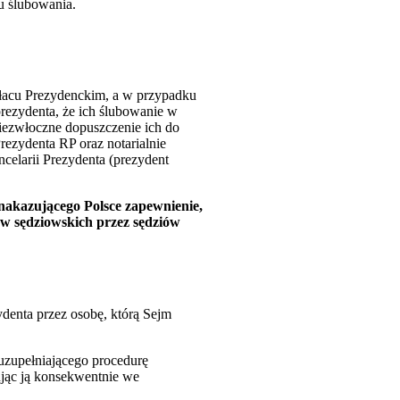
iu ślubowania.
ałacu Prezydenckim, a w przypadku
rezydenta, że ich ślubowanie w
niezwłoczne dopuszczenie ich do
rezydenta RP oraz notarialnie
celarii Prezydenta (prezydent
nakazującego Polsce zapewnienie,
ów sędziowskich przez sędziów
denta przez osobę, którą Sejm
zupełniającego procedurę
ując ją konsekwentnie we