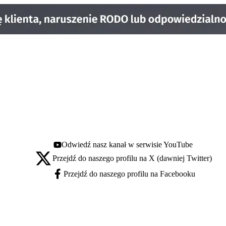
Odwiedź nasz kanał w serwisie YouTube
Youtube - otwiera się w nowej karcie
Przejdź do naszego profilu na X (dawniej Twitter)
X - otwiera się w nowej karcie
Przejdź do naszego profilu na Facebooku
Facebook - otwiera się w nowej karcie