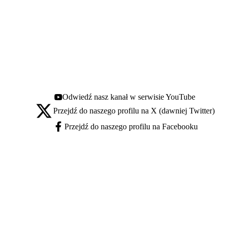
Odwiedź nasz kanał w serwisie YouTube
Youtube - otwiera się w nowej karcie
Przejdź do naszego profilu na X (dawniej Twitter)
X - otwiera się w nowej karcie
Przejdź do naszego profilu na Facebooku
Facebook - otwiera się w nowej karcie