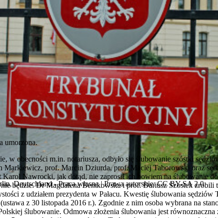
ła umorzona.
e, w obecności m.in. notariusza, odbyło się ślubowanie szóstki sędz
an Markiewicz, prof. Marcin Dziurda, prof. Maciej Taborowski oraz 
t Karol Nawrocki, jak dotąd, nie zaprosił ich bowiem na ślubowanie do
lin, Deutschland - Praca własna | Prawa autorskie: CC BY-SA 2.0
a nie będzie. Dr Magdalena Bentkowska i prof. Dariusz Szostek zrobili 
ystości z udziałem prezydenta w Pałacu. Kwestię ślubowania sędziów TK
ustawa z 30 listopada 2016 r.). Zgodnie z nim osoba wybrana na stan
Polskiej ślubowanie. Odmowa złożenia ślubowania jest równoznaczna z