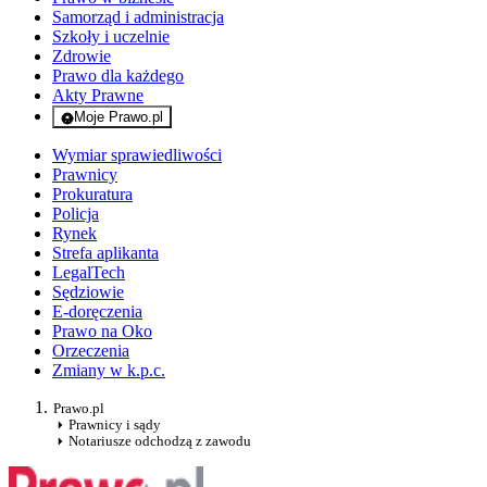
Samorząd i administracja
Szkoły i uczelnie
Zdrowie
Prawo dla każdego
Akty Prawne
Moje Prawo.pl
- rejestracja i logowanie do serwisu
Wymiar sprawiedliwości
Prawnicy
Prokuratura
Policja
Rynek
Strefa aplikanta
LegalTech
Sędziowie
E-doręczenia
Prawo na Oko
Orzeczenia
Zmiany w k.p.c.
Prawo.pl
Prawnicy i sądy
Notariusze odchodzą z zawodu