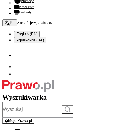
- otwiera się w nowej karcie
Promocje
Newsletter
Podcasty
Zmień język - bieżący:
Zmień język strony
PL
English (EN)
Українська (UA)
Wyszukiwarka
Szukaj
Moje Prawo.pl
- rejestracja i logowanie do serwisu