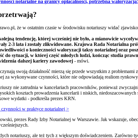
nności notarialne na granicy opłacalności, potrzebna waloryzacja
 przetrwają?
wo.pl, że w ostatnim czasie w środowisku notariuszy widać zjawisko,
olejną tendencję, której wcześniej nie było, a mianowicie wycofyw
wały 2-3 lata i zostały zlikwidowane. Krajowa Rada Notarialna pró
iedliwości o konieczności waloryzacji taksy notarialnej oraz posz
jść do sytuacji, w której część młodych ludzi, kończąc studia praw
widzenia dalszej kariery zawodowej
- mówi.
 zaczynają swoją działalność mierzą się przede wszystkim z problemam
lnej za wykonywane czynności, które nie odpowiadają realiom rynkow
iuszy nie zatrudnia w kancelariach pracowników, ponieważ zwyczajnie ic
ysokich kosztach prowadzenia kancelarii i niskich, niedoszacowanych s
kowe wydatki - podkreśla prezes KRN.
i czynności w praktyce notarialnej >
owski, prezes Rady Izby Notarialnej w Warszawie. Jak wskazuje, obec
wcześniejszych.
dych notariuszy, ale też tych z większym doświadczeniem. Zarówno tyc