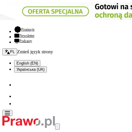
- otwiera się w nowej karcie
Promocje
Newsletter
Podcasty
Zmień język - bieżący:
Zmień język strony
PL
English (EN)
Українська (UA)