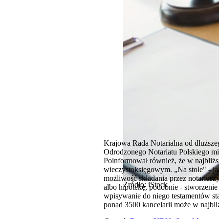
Krajowa Rada Notarialna od dłuższe
Odrodzonego Notariatu Polskiego min
Poinformował również, że w najbliżs
wieczystoksięgowym. „Na stole" - ja
możliwość składania przez notariusz
Źródło: iStock
albo hipotekę, podobnie - stworzenie 
wpisywanie do niego testamentów st
ponad 3500 kancelarii może w najbli