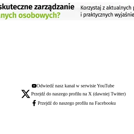
Odwiedź nasz kanał w serwisie YouTube
Youtube - otwiera się w nowej karcie
Przejdź do naszego profilu na X (dawniej Twitter)
X - otwiera się w nowej karcie
Przejdź do naszego profilu na Facebooku
Facebook - otwiera się w nowej karcie