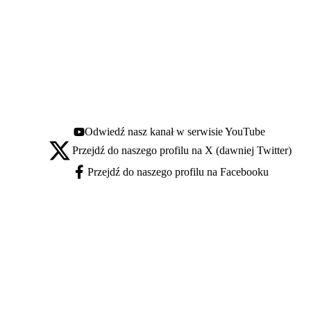
Odwiedź nasz kanał w serwisie YouTube
Youtube - otwiera się w nowej karcie
Przejdź do naszego profilu na X (dawniej Twitter)
X - otwiera się w nowej karcie
Przejdź do naszego profilu na Facebooku
Facebook - otwiera się w nowej karcie