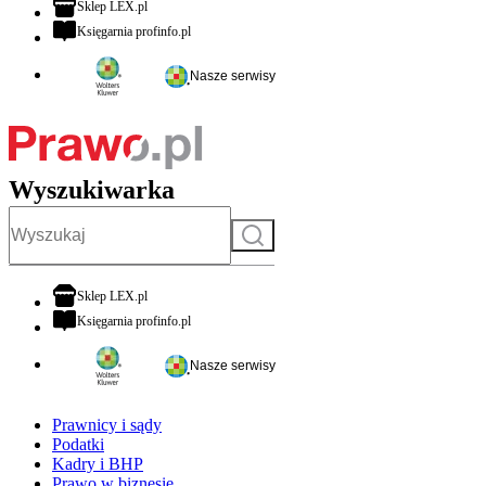
otwiera się w nowej karcie
Sklep LEX.pl
otwiera się w nowej karcie
Księgarnia profinfo.pl
Nasze serwisy
Wyszukiwarka
Szukaj
otwiera się w nowej karcie
Sklep LEX.pl
otwiera się w nowej karcie
Księgarnia profinfo.pl
Nasze serwisy
Prawnicy i sądy
Podatki
Kadry i BHP
Prawo w biznesie