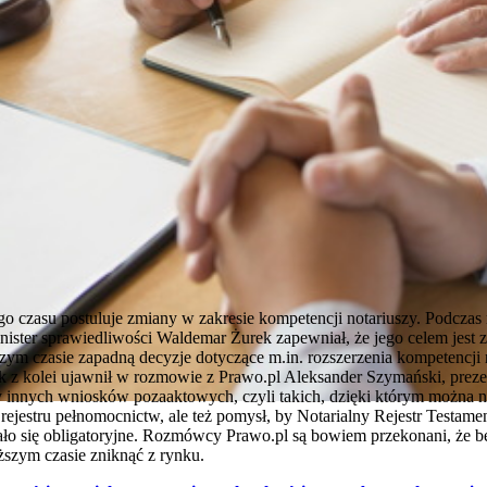
go czasu postuluje zmiany w zakresie kompetencji notariuszy. Podcza
ister sprawiedliwości Waldemar Żurek zapewniał, że jego celem jest zw
zym czasie zapadną decyzje dotyczące m.in. rozszerzenia kompetencji
k z kolei ujawnił w rozmowie z Prawo.pl Aleksander Szymański, prezes
y innych wniosków pozaaktowych, czyli takich, dzięki którym można n
rejestru pełnomocnictw, ale też pomysł, by Notarialny Rejestr Testamen
ało się obligatoryjne. Rozmówcy Prawo.pl są bowiem przekonani, że
ższym czasie zniknąć z rynku.