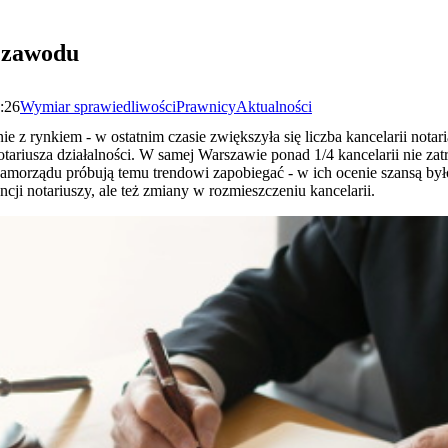
z zawodu
5:26
Wymiar sprawiedliwości
Prawnicy
Aktualności
anie z rynkiem - w ostatnim czasie zwiększyła się liczba kancelarii no
tariusza działalności. W samej Warszawie ponad 1/4 kancelarii nie za
 samorządu próbują temu trendowi zapobiegać - w ich ocenie szansą był
ncji notariuszy, ale też zmiany w rozmieszczeniu kancelarii.