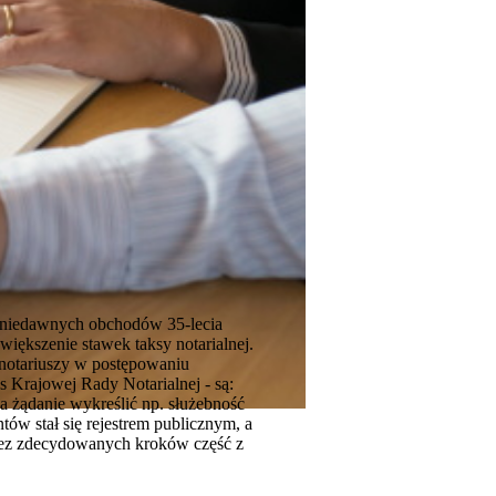
s niedawnych obchodów 35-lecia
iększenie stawek taksy notarialnej.
 notariuszy w postępowaniu
 Krajowej Rady Notarialnej - są:
a żądanie wykreślić np. służebność
tów stał się rejestrem publicznym, a
 bez zdecydowanych kroków część z