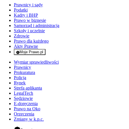
Prawnicy i sądy
Podatki
Kadry i BHP
Prawo w biznesie
Samorząd i administracja
Szkoły i uczelnie
Zdrowie
Prawo dla każdego
Akty Prawne
Moje Prawo.pl
- rejestracja i logowanie do serwisu
Wymiar sprawiedliwości
Prawnicy
Prokuratura
Policja
Rynek
Strefa aplikanta
LegalTech
Sędziowie
E-doręczenia
Prawo na Oko
Orzeczenia
Zmiany w k.p.c.