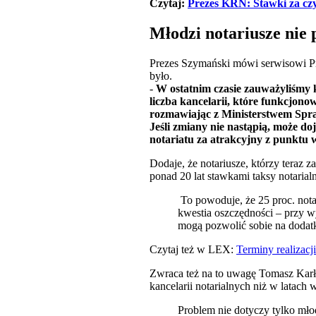
Czytaj:
Prezes KRN: Stawki za czy
Młodzi notariusze nie
Prezes Szymański mówi serwisowi Pra
było.
-
W ostatnim czasie zauważyliśmy k
liczba kancelarii, które funkcjono
rozmawiając z Ministerstwem Spraw
Jeśli zmiany nie nastąpią, może do
notariatu za atrakcyjny z punktu 
Dodaje, że notariusze, którzy teraz
ponad 20 lat stawkami taksy notaria
To powoduje, że 25 proc. notar
kwestia oszczędności – przy w
mogą pozwolić sobie na dodat
Czytaj też w LEX:
Terminy realizacj
Zwraca też na to uwagę Tomasz Karł
kancelarii notarialnych niż w latach 
Problem nie dotyczy tylko mło