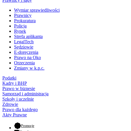
Prawnicy i sądy
Wymiar sprawiedliwości
Prawnicy
Prokuratura
Policja
Rynek
Strefa aplikanta
LegalTech
Sędziowie
E-doręczenia
Prawo na Oko
Orzeczenia
Zmiany w k.p.c.
Podatki
Kadry i BHP
Prawo w biznesie
Samorząd i administracja
Szkoły i uczelnie
Zdrowie
Prawo dla każdego
Akty Prawne
- otwiera się w nowej karcie
Promocje