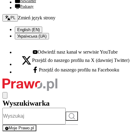
Newsletter
Podcasty
Zmień język - bieżący:
Zmień język strony
PL
English (EN)
Українська (UA)
Odwiedź nasz kanał w serwisie YouTube
Youtube - otwiera się w nowej karcie
Przejdź do naszego profilu na X (dawniej Twitter)
X - otwiera się w nowej karcie
Przejdź do naszego profilu na Facebooku
Facebook - otwiera się w nowej karcie
Wyszukiwarka
Szukaj
Moje Prawo.pl
- rejestracja i logowanie do serwisu