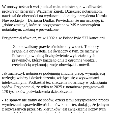
W uroczystościach wziął udział m.in. minister sprawiedliwości,
prokurator generalny Waldemar Żurek. Dziękując notariuszom,
nawiązał do obecności na wydarzeniu doradcy prezydenta Karola
Nawrockiego – Dariusza Dudka. Powiedział, że ma nadzieję, iż
„dobre zmiany", które są przygotowane w MS z samorządem
notarialnym, zostaną wprowadzone.
Przypomniał również, że w 1992 r. w Polsce było 527 kancelarii.
Zanotowaliśmy prawie ośmiokrotny wzrost. To dobry
sygnał dla obywatela, ale świadczy o tym, że mamy w
Polsce odpowiednią liczbę świetnie wykształconych
prawników, którzy każdego dnia z ogromną wiedzą i
rzetelnością wykonują swoje obowiązki - mówił.
Jak zaznaczył, notariusze podejmują żmudną pracę, wymagającą
rozległej wiedzy i doświadczenia, wiążącą się z wyzwaniami
intelektualnymi. Podkreślał też znaczenie notariuszy w odciążaniu
sądów. Przypomniał, że tylko w 2025 r. notariusze przygotowali
170 tys. aktów poświadczenia dziedziczenia.
- Te sprawy nie trafiły do sądów, dzięki temu przyspieszono proces
wymierzania sprawiedliwości - mówił minister, dodając, że jednym
z rozważanych przez MS kierunków jest zwiększenie liczby tych