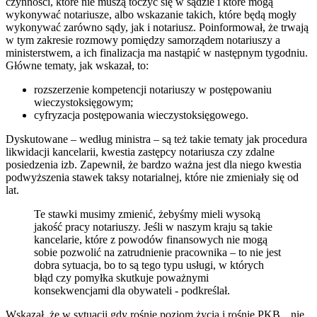
czynności, które nie muszą toczyć się w sądzie i które mogą
wykonywać notariusze, albo wskazanie takich, które będą mogły
wykonywać zarówno sądy, jak i notariusz. Poinformował, że trwają
w tym zakresie rozmowy pomiędzy samorządem notariuszy a
ministerstwem, a ich finalizacja ma nastąpić w następnym tygodniu.
Główne tematy, jak wskazał, to:
rozszerzenie kompetencji notariuszy w postępowaniu
wieczystoksięgowym;
cyfryzacja postępowania wieczystoksięgowego.
Dyskutowane – według ministra – są też takie tematy jak procedura
likwidacji kancelarii, kwestia zastępcy notariusza czy zdalne
posiedzenia izb. Zapewnił, że bardzo ważna jest dla niego kwestia
podwyższenia stawek taksy notarialnej, które nie zmieniały się od
lat.
Te stawki musimy zmienić, żebyśmy mieli wysoką
jakość pracy notariuszy. Jeśli w naszym kraju są takie
kancelarie, które z powodów finansowych nie mogą
sobie pozwolić na zatrudnienie pracownika – to nie jest
dobra sytuacja, bo to są tego typu usługi, w których
błąd czy pomyłka skutkuje poważnymi
konsekwencjami dla obywateli - podkreślał.
Wskazał, że w sytuacji gdy rośnie poziom życia i rośnie PKB, „nie