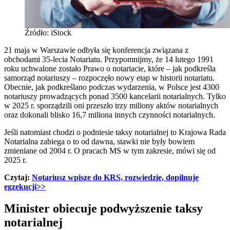
Źródło: iStock
21 maja w Warszawie odbyła się konferencja związana z
obchodami 35-lecia Notariatu. Przypomnijmy, że 14 lutego 1991
roku uchwalone zostało Prawo o notariacie, które – jak podkreśla
samorząd notariuszy – rozpoczęło nowy etap w historii notariatu.
Obecnie, jak podkreślano podczas wydarzenia, w Polsce jest 4300
notariuszy prowadzących ponad 3500 kancelarii notarialnych. Tylko
w 2025 r. sporządzili oni przeszło trzy miliony aktów notarialnych
oraz dokonali blisko 16,7 miliona innych czynności notarialnych.
Jeśli natomiast chodzi o podniesie taksy notarialnej to Krajowa Rada
Notarialna zabiega o to od dawna, stawki nie były bowiem
zmieniane od 2004 r. O pracach MS w tym zakresie, mówi się od
2025 r.
Czytaj:
Notariusz wpisze do KRS, rozwiedzie, dopilnuje
egzekucji>>
Minister obiecuje podwyższenie taksy
notarialnej