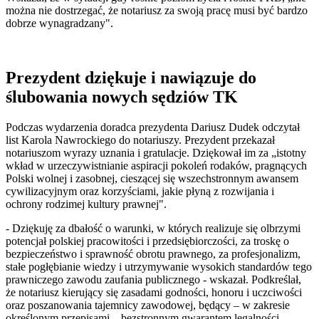
można nie dostrzegać, że notariusz za swoją pracę musi być bardzo
dobrze wynagradzany".
Prezydent dziękuje i nawiązuje do
ślubowania nowych sędziów TK
Podczas wydarzenia doradca prezydenta Dariusz Dudek odczytał
list Karola Nawrockiego do notariuszy. Prezydent przekazał
notariuszom wyrazy uznania i gratulacje. Dziękował im za „istotny
wkład w urzeczywistnianie aspiracji pokoleń rodaków, pragnących
Polski wolnej i zasobnej, cieszącej się wszechstronnym awansem
cywilizacyjnym oraz korzyściami, jakie płyną z rozwijania i
ochrony rodzimej kultury prawnej".
- Dziękuję za dbałość o warunki, w których realizuje się olbrzymi
potencjał polskiej pracowitości i przedsiębiorczości, za troskę o
bezpieczeństwo i sprawność obrotu prawnego, za profesjonalizm,
stałe pogłębianie wiedzy i utrzymywanie wysokich standardów tego
prawniczego zawodu zaufania publicznego - wskazał. Podkreślał,
że notariusz kierujący się zasadami godności, honoru i uczciwości
oraz poszanowania tajemnicy zawodowej, będący – w zakresie
określonym przepisami – bezstronnym gwarantem legalności