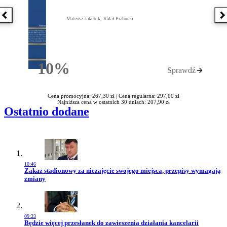
Poprzednia książka
N
Mateusz Jakubik, Rafał Prabucki
10%
Sprawdź
Rabatu
Cena promocyjna: 267,30 zł |
Cena regularna: 297,00 zł
Najniższa cena w ostatnich 30 dniach: 207,90 zł
Ostatnio dodane
10:46
Przejdź do artykułu:
Zakaz stadionowy za niezajęcie swojego miejsca, przepisy wymagają
zmiany
09:23
Przejdź do artykułu:
Będzie więcej przesłanek do zawieszenia działania kancelarii