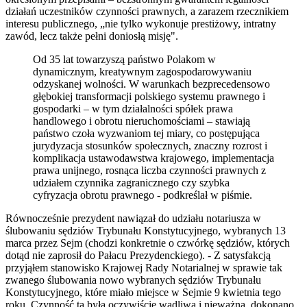
działań uczestników czynności prawnych, a zarazem rzecznikiem
interesu publicznego, „nie tylko wykonuje prestiżowy, intratny
zawód, lecz także pełni doniosłą misję".
Od 35 lat towarzyszą państwo Polakom w
dynamicznym, kreatywnym zagospodarowywaniu
odzyskanej wolności. W warunkach bezprecedensowo
głębokiej transformacji polskiego systemu prawnego i
gospodarki – w tym działalności spółek prawa
handlowego i obrotu nieruchomościami – stawiają
państwo czoła wyzwaniom tej miary, co postępująca
jurydyzacja stosunków społecznych, znaczny rozrost i
komplikacja ustawodawstwa krajowego, implementacja
prawa unijnego, rosnąca liczba czynności prawnych z
udziałem czynnika zagranicznego czy szybka
cyfryzacja obrotu prawnego - podkreślał w piśmie.
Równocześnie prezydent nawiązał do udziału notariusza w
ślubowaniu sędziów Trybunału Konstytucyjnego, wybranych 13
marca przez Sejm (chodzi konkretnie o czwórkę sędziów, których
dotąd nie zaprosił do Pałacu Prezydenckiego). - Z satysfakcją
przyjąłem stanowisko Krajowej Rady Notarialnej w sprawie tak
zwanego ślubowania nowo wybranych sędziów Trybunału
Konstytucyjnego, które miało miejsce w Sejmie 9 kwietnia tego
roku. Czynność ta była oczywiście wadliwa i nieważna, dokonano