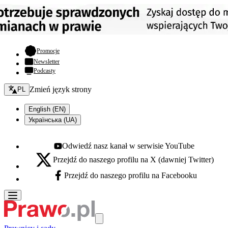
- otwiera się w nowej karcie
Promocje
Newsletter
Podcasty
Zmień język - bieżący:
Zmień język strony
PL
English (EN)
Українська (UA)
Odwiedź nasz kanał w serwisie YouTube
Youtube - otwiera się w nowej karcie
Przejdź do naszego profilu na X (dawniej Twitter)
X - otwiera się w nowej karcie
Przejdź do naszego profilu na Facebooku
Facebook - otwiera się w nowej karcie