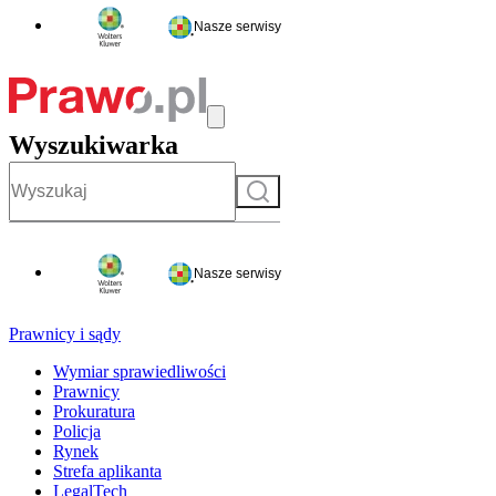
Nasze serwisy
Wyszukiwarka
Szukaj
Nasze serwisy
Prawnicy i sądy
Wymiar sprawiedliwości
Prawnicy
Prokuratura
Policja
Rynek
Strefa aplikanta
LegalTech