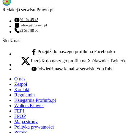
Redakcja serwisu Prawo.pl
801 04 45 45
Numer telefonu:
redakcja@prawo.pl
Adres email:
22 535 88 00
Numer telefonu:
Śledź nas
Przejdź do naszego profilu na Facebooku
facebook - otwiera się w nowej karcie
Przejdź do naszego profilu na X (dawniej Twitter)
x - otwiera się w nowej karcie
Odwiedź nasz kanał w serwisie YouTube
youtube - otwiera się w nowej karcie
O nas
Zespół
Kontakt
Regulamin
Księgarnia Profinfo.pl
Wolters Kluwer
FEPI
FPOP
Mapa strony
Polityka prywatności
Pomoc