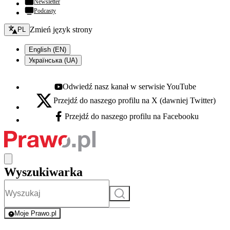
Newsletter
Podcasty
Zmień język - bieżący:
Zmień język strony
PL
English (EN)
Українська (UA)
Odwiedź nasz kanał w serwisie YouTube
Youtube - otwiera się w nowej karcie
Przejdź do naszego profilu na X (dawniej Twitter)
X - otwiera się w nowej karcie
Przejdź do naszego profilu na Facebooku
Facebook - otwiera się w nowej karcie
Wyszukiwarka
Szukaj
Moje Prawo.pl
- rejestracja i logowanie do serwisu