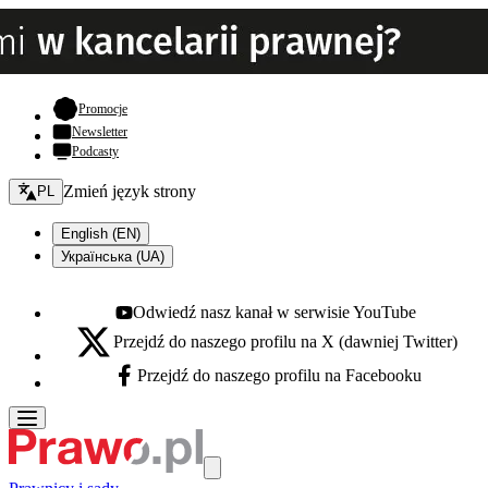
- otwiera się w nowej karcie
Promocje
Newsletter
Podcasty
Zmień język - bieżący:
Zmień język strony
PL
English (EN)
Українська (UA)
Odwiedź nasz kanał w serwisie YouTube
Youtube - otwiera się w nowej karcie
Przejdź do naszego profilu na X (dawniej Twitter)
X - otwiera się w nowej karcie
Przejdź do naszego profilu na Facebooku
Facebook - otwiera się w nowej karcie