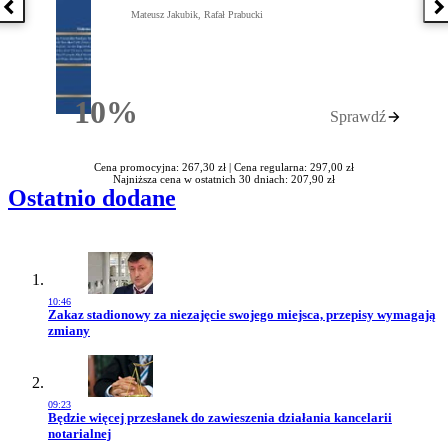
Poprzednia książka
N
Mateusz Jakubik, Rafał Prabucki
10%
Sprawdź
Rabatu
Cena promocyjna: 267,30 zł |
Cena regularna: 297,00 zł
Najniższa cena w ostatnich 30 dniach: 207,90 zł
Ostatnio dodane
10:46
Przejdź do artykułu:
Zakaz stadionowy za niezajęcie swojego miejsca, przepisy wymagają
zmiany
09:23
Przejdź do artykułu:
Będzie więcej przesłanek do zawieszenia działania kancelarii
notarialnej