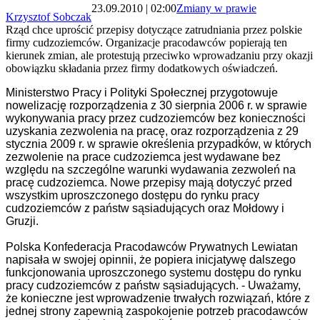
23.09.2010 | 02:00
Zmiany w prawie
Krzysztof Sobczak
Rząd chce uprościć przepisy dotyczące zatrudniania przez polskie
firmy cudzoziemców. Organizacje pracodawców popierają ten
kierunek zmian, ale protestują przeciwko wprowadzaniu przy okazji
obowiązku składania przez firmy dodatkowych oświadczeń.
Ministerstwo Pracy i Polityki Społecznej przygotowuje
nowelizację rozporządzenia z 30 sierpnia 2006 r. w sprawie
wykonywania pracy przez cudzoziemców bez konieczności
uzyskania zezwolenia na pracę, oraz rozporządzenia z 29
stycznia 2009 r. w sprawie określenia przypadków, w których
zezwolenie na prace cudzoziemca jest wydawane bez
względu na szczególne warunki wydawania zezwoleń na
pracę cudzoziemca. Nowe przepisy mają dotyczyć przed
wszystkim uproszczonego dostępu do rynku pracy
cudzoziemców z państw sąsiadujących oraz Mołdowy i
Gruzji.
Polska Konfederacja Pracodawców Prywatnych Lewiatan
napisała w swojej opinnii, że popiera inicjatywę dalszego
funkcjonowania uproszczonego systemu dostępu do rynku
pracy cudzoziemców z państw sąsiadujących. - Uważamy,
że konieczne jest wprowadzenie trwałych rozwiązań, które z
jednej strony zapewnią zaspokojenie potrzeb pracodawców