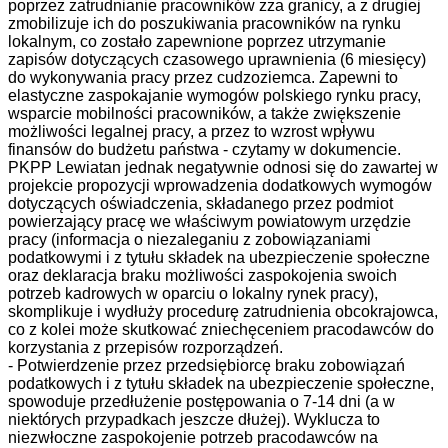
poprzez zatrudnianie pracowników zza granicy, a z drugiej
zmobilizuje ich do poszukiwania pracowników na rynku
lokalnym, co zostało zapewnione poprzez utrzymanie
zapisów dotyczących czasowego uprawnienia (6 miesięcy)
do wykonywania pracy przez cudzoziemca. Zapewni to
elastyczne zaspokajanie wymogów polskiego rynku pracy,
wsparcie mobilności pracowników, a także zwiększenie
możliwości legalnej pracy, a przez to wzrost wpływu
finansów do budżetu państwa - czytamy w dokumencie.
PKPP Lewiatan j
ednak negatywnie odnosi się do zawartej w
projekcie propozycji wprowadzenia dodatkowych wymogów
dotyczących oświadczenia, składanego przez podmiot
powierzający pracę we właściwym powiatowym urzędzie
pracy (informacja o niezaleganiu z zobowiązaniami
podatkowymi i z tytułu składek na ubezpieczenie społeczne
oraz deklaracja braku możliwości zaspokojenia swoich
potrzeb kadrowych w oparciu o lokalny rynek pracy),
skomplikuje i wydłuży procedurę zatrudnienia obcokrajowca,
co z kolei może skutkować zniechęceniem pracodawców do
korzystania z przepisów rozporządzeń.
- Potwierdzenie przez przedsiębiorcę braku zobowiązań
podatkowych i z tytułu składek na ubezpieczenie społeczne,
spowoduje przedłużenie postępowania o 7-14 dni (a w
niektórych przypadkach jeszcze dłużej). Wyklucza to
niezwłoczne zaspokojenie potrzeb pracodawców na