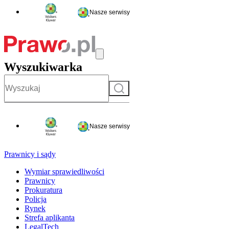
Nasze serwisy
Wyszukiwarka
Szukaj
Nasze serwisy
Prawnicy i sądy
Wymiar sprawiedliwości
Prawnicy
Prokuratura
Policja
Rynek
Strefa aplikanta
LegalTech