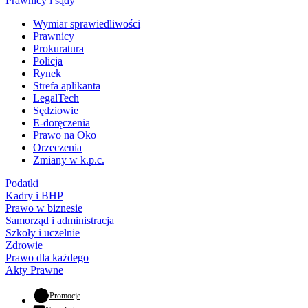
Prawnicy i sądy
Wymiar sprawiedliwości
Prawnicy
Prokuratura
Policja
Rynek
Strefa aplikanta
LegalTech
Sędziowie
E-doręczenia
Prawo na Oko
Orzeczenia
Zmiany w k.p.c.
Podatki
Kadry i BHP
Prawo w biznesie
Samorząd i administracja
Szkoły i uczelnie
Zdrowie
Prawo dla każdego
Akty Prawne
- otwiera się w nowej karcie
Promocje