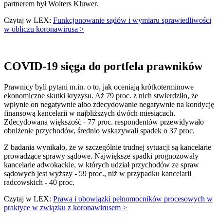
partnerem był Wolters Kluwer.
Czytaj w LEX:
Funkcjonowanie sądów i wymiaru sprawiedliwości
w obliczu koronawirusa >
COVID-19 sięga do portfela prawników
Prawnicy byli pytani m.in. o to, jak oceniają krótkoterminowe
ekonomiczne skutki kryzysu. Aż 79 proc. z nich stwierdziło, że
wpłynie on negatywnie albo zdecydowanie negatywnie na kondycję
finansową kancelarii w najbliższych dwóch miesiącach.
Zdecydowana większość - 77 proc. respondentów przewidywało
obniżenie przychodów, średnio wskazywali spadek o 37 proc.
Z badania wynikało, że w szczególnie trudnej sytuacji są kancelarie
prowadzące sprawy sądowe. Największe spadki prognozowały
kancelarie adwokackie, w których udział przychodów ze spraw
sądowych jest wyższy - 59 proc., niż w przypadku kancelarii
radcowskich - 40 proc.
Czytaj w LEX:
Prawa i obowiązki pełnomocników procesowych w
praktyce w związku z koronawirusem >