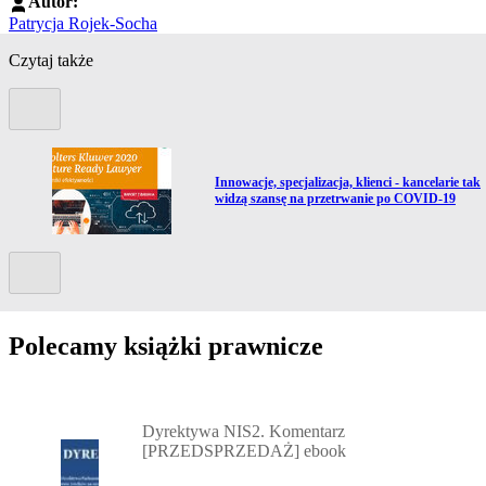
Autor:
Patrycja Rojek-Socha
Czytaj także
Poprzedni slide
Przejdź do artykułu:
Innowacje, specjalizacja, klienci - kancelarie tak
widzą szansę na przetrwanie po COVID-19
Kolejny slide
Polecamy książki prawnicze
Przejdź do: Dyrektywa NIS2. Komentarz [PRZEDSPRZEDAŻ] ebook,
Dyrektywa NIS2. Komentarz
[PRZEDSPRZEDAŻ] ebook