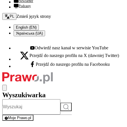
Newsletter
Podcasty
Zmień język - bieżący:
Zmień język strony
PL
English (EN)
Українська (UA)
Odwiedź nasz kanał w serwisie YouTube
Youtube - otwiera się w nowej karcie
Przejdź do naszego profilu na X (dawniej Twitter)
X - otwiera się w nowej karcie
Przejdź do naszego profilu na Facebooku
Facebook - otwiera się w nowej karcie
Wyszukiwarka
Szukaj
Moje Prawo.pl
- rejestracja i logowanie do serwisu