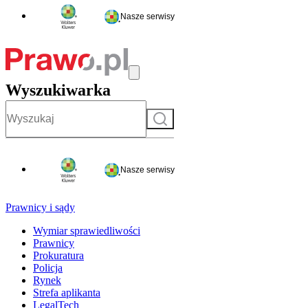
Nasze serwisy
Wyszukiwarka
Szukaj
Nasze serwisy
Prawnicy i sądy
Wymiar sprawiedliwości
Prawnicy
Prokuratura
Policja
Rynek
Strefa aplikanta
LegalTech