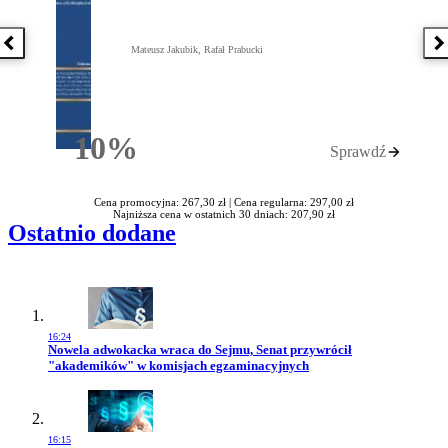
Poprzednia książka
N
Mateusz Jakubik, Rafał Prabucki
10%
Sprawdź
Rabatu
Cena promocyjna: 267,30 zł |
Cena regularna: 297,00 zł
Najniższa cena w ostatnich 30 dniach: 207,90 zł
Ostatnio dodane
16:24
Przejdź do artykułu:
Nowela adwokacka wraca do Sejmu, Senat przywrócił
"akademików" w komisjach egzaminacyjnych
16:15