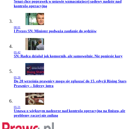
Przejdź do artykułu:
Senat chce poprawek w ustawie wzmacniającej sądowy nadzór nad
kontrolą operacyjną
08:01
Przejdź do artykułu:
I Prezes SN: Minister podważa zaufanie do sędziów
05:42
Przejdź do artykułu:
SN: Radca działał jak komornik, ale samowolnie. Nie poniesie kary
05:26
Przejdź do artykułu:
Do 20 września prawnicy mogą się zgłaszać do 15. edycji Rising Stars
Prawnicy – liderzy jutra
05:21
Przejdź do artykułu:
Ustawa o większym nadzorze nad kontrolą operacyjną na finiszu, ale
problemy raczej nie znikną