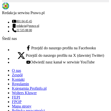
Redakcja serwisu Prawo.pl
801 04 45 45
Numer telefonu:
redakcja@prawo.pl
Adres email:
22 535 88 00
Numer telefonu:
Śledź nas
Przejdź do naszego profilu na Facebooku
facebook - otwiera się w nowej karcie
Przejdź do naszego profilu na X (dawniej Twitter)
x - otwiera się w nowej karcie
Odwiedź nasz kanał w serwisie YouTube
youtube - otwiera się w nowej karcie
O nas
Zespół
Kontakt
Regulamin
Księgarnia Profinfo.pl
Wolters Kluwer
FEPI
FPOP
Mapa strony
Polityka prywatności