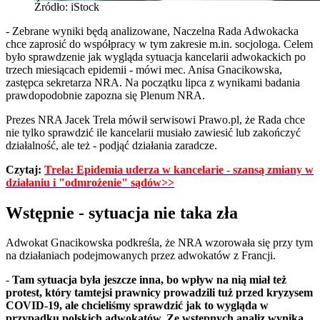
Źródło: iStock
- Zebrane wyniki będą analizowane, Naczelna Rada Adwokacka
chce zaprosić do współpracy w tym zakresie m.in. socjologa. Celem
było sprawdzenie jak wygląda sytuacja kancelarii adwokackich po
trzech miesiącach epidemii - mówi mec. Anisa Gnacikowska,
zastępca sekretarza NRA. Na początku lipca z wynikami badania
prawdopodobnie zapozna się Plenum NRA.
Prezes NRA Jacek Trela mówił serwisowi Prawo.pl, że Rada chce
nie tylko sprawdzić ile kancelarii musiało zawiesić lub zakończyć
działalność, ale też - podjąć działania zaradcze.
Czytaj:
Trela: Epidemia uderza w kancelarie - szansą zmiany w
działaniu i "odmrożenie" sądów>>
Wstępnie - sytuacja nie taka zła
Adwokat Gnacikowska podkreśla, że NRA wzorowała się przy tym
na działaniach podejmowanych przez adwokatów z Francji.
-
Tam sytuacja była jeszcze inna, bo wpływ na nią miał też
protest, który tamtejsi prawnicy prowadzili tuż przed kryzysem
COVID-19, ale chcieliśmy sprawdzić jak to wygląda w
przypadku polskich adwokatów. Ze wstępnych analiz wynika,