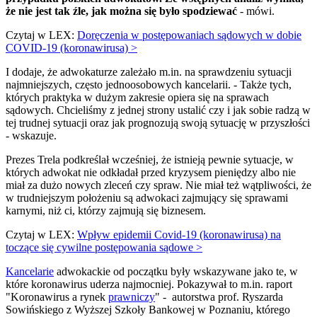
że nie jest tak źle, jak można się było spodziewać
- mówi.
Czytaj w LEX:
Doręczenia w postępowaniach sądowych w dobie
COVID-19 (koronawirusa) >
I dodaje, że adwokaturze zależało m.in. na sprawdzeniu sytuacji
najmniejszych, często jednoosobowych kancelarii. - Także tych,
których praktyka w dużym zakresie opiera się na sprawach
sądowych. Chcieliśmy z jednej strony ustalić czy i jak sobie radzą w
tej trudnej sytuacji oraz jak prognozują swoją sytuację w przyszłości
- wskazuje.
Prezes Trela podkreślał wcześniej, że istnieją pewnie sytuacje, w
których adwokat nie odkładał przed kryzysem pieniędzy albo nie
miał za dużo nowych zleceń czy spraw. Nie miał też wątpliwości, że
w trudniejszym położeniu są adwokaci zajmujący się sprawami
karnymi, niż ci, którzy zajmują się biznesem.
Czytaj w LEX:
Wpływ epidemii Covid-19 (koronawirusa) na
toczące się cywilne postępowania sądowe >
Kancelarie
adwokackie od początku były wskazywane jako te, w
które koronawirus uderza najmocniej. Pokazywał to m.in. raport
"Koronawirus a rynek
prawniczy
" - autorstwa prof. Ryszarda
Sowińskiego z Wyższej Szkoły Bankowej w Poznaniu, którego