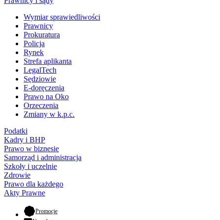
Prawnicy i sądy
Wymiar sprawiedliwości
Prawnicy
Prokuratura
Policja
Rynek
Strefa aplikanta
LegalTech
Sędziowie
E-doręczenia
Prawo na Oko
Orzeczenia
Zmiany w k.p.c.
Podatki
Kadry i BHP
Prawo w biznesie
Samorząd i administracja
Szkoły i uczelnie
Zdrowie
Prawo dla każdego
Akty Prawne
- otwiera się w nowej karcie
Promocje