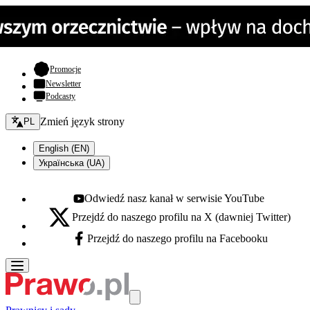
- otwiera się w nowej karcie
Promocje
Newsletter
Podcasty
Zmień język - bieżący:
Zmień język strony
PL
English (EN)
Українська (UA)
Odwiedź nasz kanał w serwisie YouTube
Youtube - otwiera się w nowej karcie
Przejdź do naszego profilu na X (dawniej Twitter)
X - otwiera się w nowej karcie
Przejdź do naszego profilu na Facebooku
Facebook - otwiera się w nowej karcie