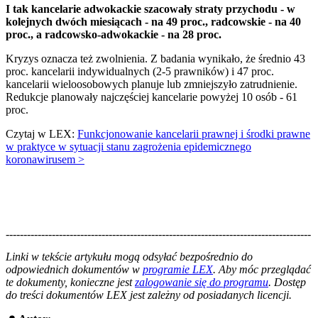
I tak kancelarie adwokackie szacowały straty przychodu - w
kolejnych dwóch miesiącach - na 49 proc., radcowskie - na 40
proc., a radcowsko-adwokackie - na 28 proc.
Kryzys oznacza też zwolnienia. Z badania wynikało, że średnio 43
proc. kancelarii indywidualnych (2-5 prawników) i 47 proc.
kancelarii wieloosobowych planuje lub zmniejszyło zatrudnienie.
Redukcje planowały najczęściej kancelarie powyżej 10 osób - 61
proc.
Czytaj w LEX:
Funkcjonowanie kancelarii prawnej i środki prawne
w praktyce w sytuacji stanu zagrożenia epidemicznego
koronawirusem >
--------------------------------------------------------------------------------------
--------------------------------------------------------
Linki w tekście artykułu mogą odsyłać bezpośrednio do
odpowiednich dokumentów w
programie LEX
. Aby móc przeglądać
te dokumenty, konieczne jest
zalogowanie się do programu
. Dostęp
do treści dokumentów LEX jest zależny od posiadanych licencji.