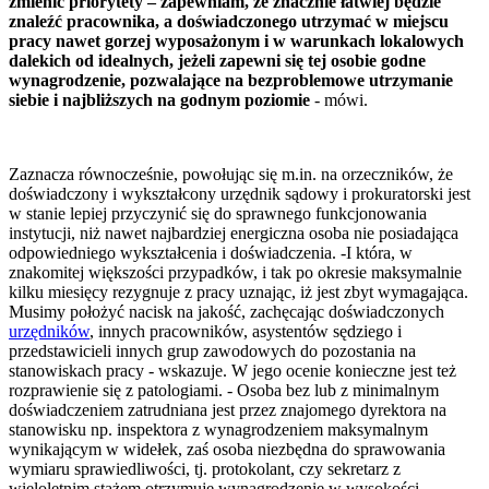
zmienić priorytety – zapewniam, że znacznie łatwiej będzie
znaleźć pracownika, a doświadczonego utrzymać w miejscu
pracy nawet gorzej wyposażonym i w warunkach lokalowych
dalekich od idealnych, jeżeli zapewni się tej osobie godne
wynagrodzenie, pozwalające na bezproblemowe utrzymanie
siebie i najbliższych na godnym poziomie
- mówi.
Zaznacza równocześnie, powołując się m.in. na orzeczników, że
doświadczony i wykształcony urzędnik sądowy i prokuratorski jest
w stanie lepiej przyczynić się do sprawnego funkcjonowania
instytucji, niż nawet najbardziej energiczna osoba nie posiadająca
odpowiedniego wykształcenia i doświadczenia. -I która, w
znakomitej większości przypadków, i tak po okresie maksymalnie
kilku miesięcy rezygnuje z pracy uznając, iż jest zbyt wymagająca.
Musimy położyć nacisk na jakość, zachęcając doświadczonych
urzędników
, innych pracowników, asystentów sędziego i
przedstawicieli innych grup zawodowych do pozostania na
stanowiskach pracy - wskazuje. W jego ocenie konieczne jest też
rozprawienie się z patologiami. - Osoba bez lub z minimalnym
doświadczeniem zatrudniana jest przez znajomego dyrektora na
stanowisku np. inspektora z wynagrodzeniem maksymalnym
wynikającym w widełek, zaś osoba niezbędna do sprawowania
wymiaru sprawiedliwości, tj. protokolant, czy sekretarz z
wieloletnim stażem otrzymuje wynagrodzenie w wysokości