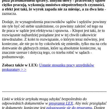
poza przedłużeniem sprawy. Innymi słowy - pracownicy sądów
ciężko pracują, wykonują mnóstwo niepotrzebnych czynności,
a efekt jest taki, że wyrok zapada nie za miesiąc, a za dwa lata
-
zaznacza.
Dodaje, że wynagrodzenia pracowników sądów i sędziów powinny
nie tyle być od siebie uzależnione, co powinny zależeć od tego na
ile praca w sądzie jest efektywna i sprawna. - Kłopot jest taki, że to
rozwiązanie najbardziej pożądane jest w tej chwili całkowicie
niewdrażalne. Z kolei to rozwiązanie, o którym teraz mówimy, jest
konieczne, ale nie po to by cokolwiek się zmieniło, tylko ma na celu
dotrwanie do głębszych zmian, które są absolutnie konieczne, są
znacznie szersze i dotyczą tego, co trzeba robić w sądach -
podsumowuje.
Zobacz także w LEX:
Ustanie stosunku pracy urzędników
prokuratury > >
--------------------------------------------------------------------------------------
--------------------------------------------------------
Linki w tekście artykułu mogą odsyłać bezpośrednio do
odpowiednich dokumentów w
programie LEX
. Aby móc przeglądać
te dokumenty, konieczne jest
zalogowanie się do programu
. Dostęp