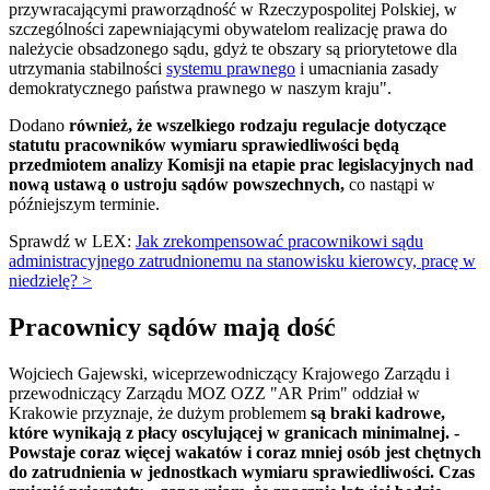
przywracającymi praworządność w Rzeczypospolitej Polskiej, w
szczególności zapewniającymi obywatelom realizację prawa do
należycie obsadzonego sądu, gdyż te obszary są priorytetowe dla
utrzymania stabilności
systemu prawnego
i umacniania zasady
demokratycznego państwa prawnego w naszym kraju".
Dodano
również, że wszelkiego rodzaju regulacje dotyczące
statutu pracowników wymiaru sprawiedliwości będą
przedmiotem analizy Komisji na etapie prac legislacyjnych nad
nową ustawą o ustroju sądów powszechnych,
co nastąpi w
późniejszym terminie.
Sprawdź w LEX:
Jak zrekompensować pracownikowi sądu
administracyjnego zatrudnionemu na stanowisku kierowcy, pracę w
niedzielę? >
Pracownicy sądów mają dość
Wojciech Gajewski, wiceprzewodniczący Krajowego Zarządu i
przewodniczący Zarządu MOZ OZZ "AR Prim" oddział w
Krakowie przyznaje, że dużym problemem
są braki kadrowe,
które wynikają z płacy oscylującej w granicach minimalnej. -
Powstaje coraz więcej wakatów i coraz mniej osób jest chętnych
do zatrudnienia w jednostkach wymiaru sprawiedliwości. Czas