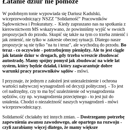
Łatanie dziur nie pomoże
W podobnym tonie wypowiada się Dariusz Kadulski,
wiceprzewodniczący NSZZ "Solidarność" Pracowników
Sądownictwa i Prokuratury. - Kiedy zapraszano nas na spotkania z
kierownictwem MS wskazywano, że powinniśmy wyjść w swoich
propozycjach do przodu. Skupić się także na tym co trzeba zmienić i
jak zmienić, nie tylko w zakresie obecnej sytuacji. Dlatego nasze
propozycje są nie tylko "na tu i teraz", ale wychodzą do przodu.
Bo
teraz - co oczywiste - potrzebujemy pieniędzy. Ale to jest ciągle
jak łatanie dziur w drogach, gdy trzeba wreszcie zbudować
autostradę. Mamy spójny pomysł jak zbudować na wiele lat
system, który będzie działał, i który zagwarantuje dobre
warunki pracy pracowników sądów
- mówi.
I przyznaje, że jednym z założeń jest uniezależnienie i ochrona
wartości nabywczej wynagrodzeń od decyzji politycznej. - To jest
cel nadrzędny, czy to ma być uzależnienie od wynagrodzenia
sędziów, czy np. wynagrodzenia przeciętnego - to jest już do
ustalenia. Chodzi o niezależność naszych wynagrodzeń - mówi
wiceprzewodniczący.
Solidarność chciałaby też innych zmian. –
Dostrzegamy potrzebę
zapewnienia awansu zawodowego, ale opartego na rozwoju -
czyli zarabiamy więcej dlatego, że mamy większe