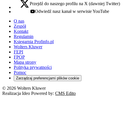
Przejdź do naszego profilu na X (dawniej Twitter)
x - otwiera się w nowej karcie
Odwiedź nasz kanał w serwisie YouTube
youtube - otwiera się w nowej karcie
O nas
Zespół
Kontakt
Regulamin
Księgarnia Profinfo.pl
Wolters Kluwer
FEPI
FPOP
Mapa strony
Polityka prywatności
Pomoc
Zarządzaj preferencjami plików cookie
© 2026 Wolters Kluwer
Realizacja Ideo Powered by:
CMS Edito