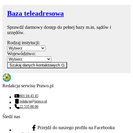
Baza teleadresowa
Sprawdź darmowy dostęp do pełnej bazy m.in. sądów i
urzędów.
Rodzaj instytucji:
Województwo:
Szukaj danych kontaktowych
Redakcja serwisu Prawo.pl
801 04 45 45
Numer telefonu:
redakcja@prawo.pl
Adres email:
22 535 88 00
Numer telefonu:
Śledź nas
Przejdź do naszego profilu na Facebooku
facebook - otwiera się w nowej karcie