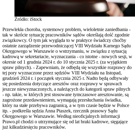
Źródło: iStock
Przewlekła choroba, systemowy problem, wieloletnie zaniedbania -
tak w skrócie sytuację pracowników sądów określają dość zgodnie
związkowcy. O tym jak wygląda to w praktyce świadczy choćby
ostatnie zarządzenie przewodniczącej VIII Wydziału Karnego Sądu
Okręgowego w Warszawie o wstrzymaniu, w związku z sytuacją
kadrową w sekretariacie, wyznaczania - co istotne - nowych sesji, w
okresie od 1 grudnia 2024 r. do 10 stycznia 2025 r. (za wyjątkiem
spraw pilnych). - Zapewniam, że odbędą się wszystkie rozprawy do
tej pory wyznaczone przez sędziów VIII Wydziału na listopad,
grudzień 2024 r. i początek stycznia 2025 r. Nadto będą odbywały
się posiedzenia dotyczące aresztów oraz rozprawy w sprawach
jeszcze niewyznaczonych, a należących do kategorii spraw pilnych
- np. takie, w których jest stosowane tymczasowe aresztowanie, są
zagrożone przedawnieniem, wymagają przesłuchania świadka,
który na stałe przebywa zagranicą, a w tym czasie będzie w Polsce
itp. - podkreśla sędzia Anna Ptaszek, rzecznik prasowy Sądu
Okręgowego w Warszawie. Według nieoficjalnych informacji
Prawo.pl chodzi o utrzymujące się od lat braki kadrowe, sięgające
już kilkudziesięciu pracowników.