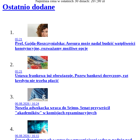
Najniższa cena w ostatnich 30 dniach: 207,90 zł
Ostatnio dodane
05:21
Przejdź do artykułu:
Prof. Gajda-Roszczynialska: Asesura może nadal budzić wątpliwości
konstytucyjne, rozważamy możliwe opcje
05:21
Przejdź do artykułu:
Ustawa frankowa już obowiązuje. Pozew bankowi doręczony, rat
kredytu nie trzeba płacić
06.08.2026 | 16:24
Przejdź do artykułu:
Nowela adwokacka wraca do Sejmu, Senat przywrócił
"akademików" w komisjach egzaminacyjnych
06.08.2026 | 16:15
Przejdź do artykułu:
Senat chce poprawek w ustawie wzmacniającej sądowy nadzór nad