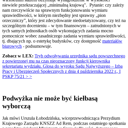
niewiele przekraczającej „minimalną krajową". Pytanie: czy zależy
nam rzeczywiście na sprawnym funkcjonowaniu wymiaru
sprawiedliwości, w którym niezbędny jest sprawny „pion
orzeczniczy”, który jest zdecydowanie niedoetatyzowany, czy też na
szczególnym docenieniu – w tym finansowym – zatrudnionych w
tych samych jednostkach osób wykonujących zadania mocno
pomocnicze wobec zasadniczego zadania wymiaru sprawiedliwości,
tj. dbających np. o estetykę budynków, czy dostępność
materiałów
biurowych
- podsumowuje.
Zobacz w LEX:
Tryb odwoływania urzędnika sądu powszechnego
z powierzonej mu na czas nieoznaczony funkcji kierownika
sekretariatu wydziału. Glosa do wyroku Sądu Najwyższego – Izba
Pracy i Ubezpieczeń Społecznych z dnia 4 października 2022 r., I
PSKP 75/21 > >
Podwyżka nie może być kiełbasą
wyborczą
Jak mówi Urszula Łobodzińska, wiceprzewodnicząca Prezydium
Krajowego Zarządu KNSZZ Ad Rem, podczas ostatniego spotkania