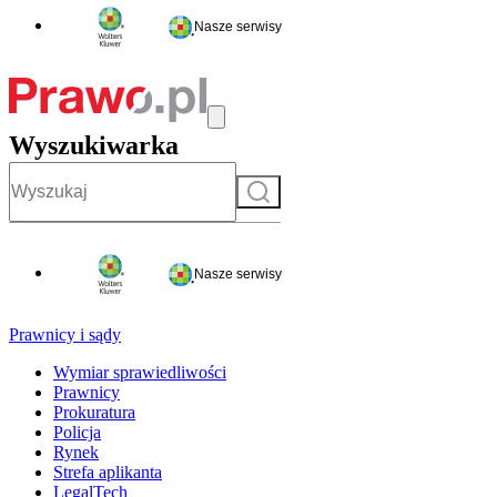
Nasze serwisy
Wyszukiwarka
Szukaj
Nasze serwisy
Prawnicy i sądy
Wymiar sprawiedliwości
Prawnicy
Prokuratura
Policja
Rynek
Strefa aplikanta
LegalTech