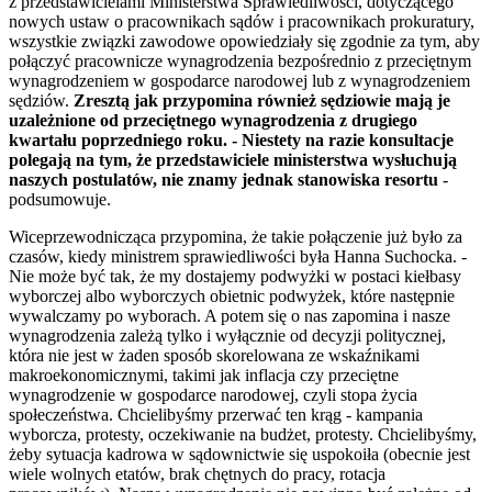
z przedstawicielami Ministerstwa Sprawiedliwości, dotyczącego
nowych ustaw o pracownikach sądów i pracownikach prokuratury,
wszystkie związki zawodowe opowiedziały się zgodnie za tym, aby
połączyć pracownicze wynagrodzenia bezpośrednio z przeciętnym
wynagrodzeniem w gospodarce narodowej lub z wynagrodzeniem
sędziów.
Zresztą jak przypomina również sędziowie mają je
uzależnione od przeciętnego wynagrodzenia z drugiego
kwartału poprzedniego roku. - Niestety na razie konsultacje
polegają na tym, że przedstawiciele ministerstwa wysłuchują
naszych postulatów, nie znamy jednak stanowiska resortu
-
podsumowuje.
Wiceprzewodnicząca przypomina, że takie połączenie już było za
czasów, kiedy ministrem sprawiedliwości była Hanna Suchocka. -
Nie może być tak, że my dostajemy podwyżki w postaci kiełbasy
wyborczej albo wyborczych obietnic podwyżek, które następnie
wywalczamy po wyborach. A potem się o nas zapomina i nasze
wynagrodzenia zależą tylko i wyłącznie od decyzji politycznej,
która nie jest w żaden sposób skorelowana ze wskaźnikami
makroekonomicznymi, takimi jak inflacja czy przeciętne
wynagrodzenie w gospodarce narodowej, czyli stopa życia
społeczeństwa. Chcielibyśmy przerwać ten krąg - kampania
wyborcza, protesty, oczekiwanie na budżet, protesty. Chcielibyśmy,
żeby sytuacja kadrowa w sądownictwie się uspokoiła (obecnie jest
wiele wolnych etatów, brak chętnych do pracy, rotacja