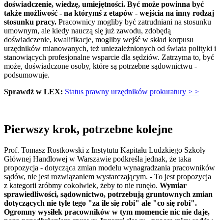
doświadczenie, wiedzę, umiejętności. Być może powinna być
także możliwość - na którymś z etapów - wejścia na inny rodzaj
stosunku pracy.
Pracownicy mogliby być zatrudniani na stosunku
umownym, ale kiedy nauczą się już zawodu, zdobędą
doświadczenie, kwalifikacje, mogliby wejść w skład korpusu
urzędników mianowanych, też uniezależnionych od świata polityki i
stanowiących profesjonalne wsparcie dla sędziów. Zatrzyma to, być
może, doświadczone osoby, które są potrzebne sądownictwu -
podsumowuje.
Sprawdź w LEX:
Status prawny urzędników prokuratury > >
Pierwszy krok, potrzebne kolejne
Prof. Tomasz Rostkowski z Instytutu Kapitału Ludzkiego Szkoły
Głównej Handlowej w Warszawie podkreśla jednak, że taka
propozycja - dotycząca zmian modelu wynagradzania pracowników
sądów, nie jest rozwiązaniem wystarczającym. - To jest propozycja
z kategorii zróbmy cokolwiek, żeby to nie runęło.
Wymiar
sprawiedliwości, sądownictwo, potrzebują gruntownych zmian
dotyczących nie tyle tego "za ile się robi" ale "co się robi".
Ogromny wysiłek pracowników w tym momencie nic nie daje,