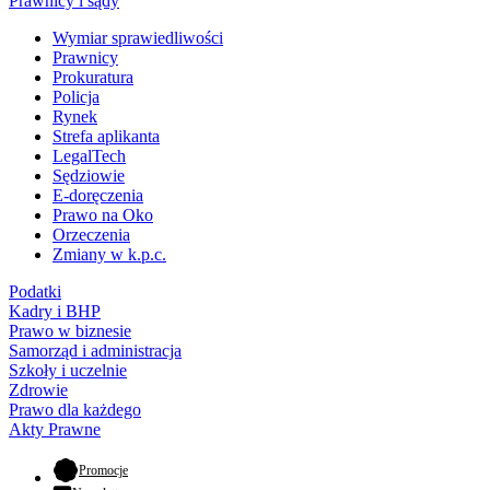
Prawnicy i sądy
Wymiar sprawiedliwości
Prawnicy
Prokuratura
Policja
Rynek
Strefa aplikanta
LegalTech
Sędziowie
E-doręczenia
Prawo na Oko
Orzeczenia
Zmiany w k.p.c.
Podatki
Kadry i BHP
Prawo w biznesie
Samorząd i administracja
Szkoły i uczelnie
Zdrowie
Prawo dla każdego
Akty Prawne
- otwiera się w nowej karcie
Promocje