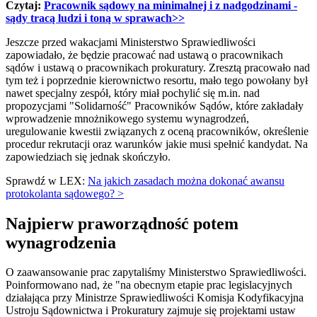
Czytaj:
Pracownik sądowy na minimalnej i z nadgodzinami -
sądy tracą ludzi i toną w sprawach>>
Jeszcze przed wakacjami Ministerstwo Sprawiedliwości
zapowiadało, że będzie pracować nad ustawą o pracownikach
sądów i ustawą o pracownikach prokuratury. Zresztą pracowało nad
tym też i poprzednie kierownictwo resortu, mało tego powołany był
nawet specjalny zespół, który miał pochylić się m.in. nad
propozycjami "Solidarność" Pracowników Sądów, które zakładały
wprowadzenie mnożnikowego systemu wynagrodzeń,
uregulowanie kwestii związanych z oceną pracowników, określenie
procedur rekrutacji oraz warunków jakie musi spełnić kandydat. Na
zapowiedziach się jednak skończyło.
Sprawdź w LEX:
Na jakich zasadach można dokonać awansu
protokolanta sądowego? >
Najpierw praworządność potem
wynagrodzenia
O zaawansowanie prac zapytaliśmy Ministerstwo Sprawiedliwości.
Poinformowano nad, że "na obecnym etapie prac legislacyjnych
działająca przy Ministrze Sprawiedliwości Komisja Kodyfikacyjna
Ustroju Sądownictwa i Prokuratury zajmuje się projektami ustaw