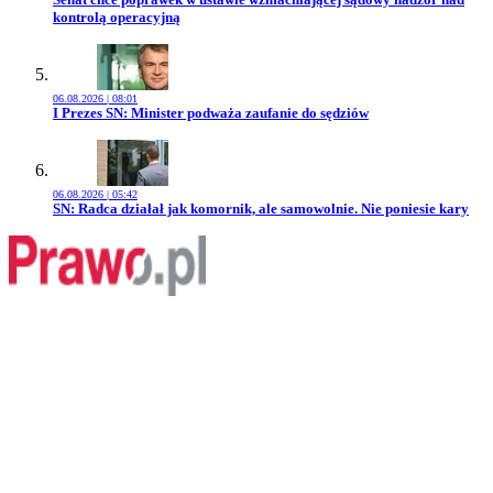
kontrolą operacyjną
06.08.2026 | 08:01
Przejdź do artykułu:
I Prezes SN: Minister podważa zaufanie do sędziów
06.08.2026 | 05:42
Przejdź do artykułu:
SN: Radca działał jak komornik, ale samowolnie. Nie poniesie kary