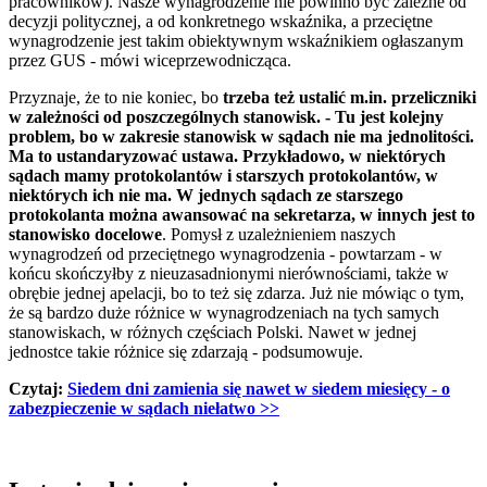
pracowników). Nasze wynagrodzenie nie powinno być zależne od
decyzji politycznej, a od konkretnego wskaźnika, a przeciętne
wynagrodzenie jest takim obiektywnym wskaźnikiem ogłaszanym
przez GUS - mówi wiceprzewodnicząca.
Przyznaje, że to nie koniec, bo
trzeba też ustalić m.in. przeliczniki
w zależności od poszczególnych stanowisk. - Tu jest kolejny
problem, bo w zakresie stanowisk w sądach nie ma jednolitości.
Ma to ustandaryzować ustawa. Przykładowo, w niektórych
sądach mamy protokolantów i starszych protokolantów, w
niektórych ich nie ma. W jednych sądach ze starszego
protokolanta można awansować na sekretarza, w innych jest to
stanowisko docelowe
. Pomysł z uzależnieniem naszych
wynagrodzeń od przeciętnego wynagrodzenia - powtarzam - w
końcu skończyłby z nieuzasadnionymi nierównościami, także w
obrębie jednej apelacji, bo to też się zdarza. Już nie mówiąc o tym,
że są bardzo duże różnice w wynagrodzeniach na tych samych
stanowiskach, w różnych częściach Polski. Nawet w jednej
jednostce takie różnice się zdarzają - podsumowuje.
Czytaj:
Siedem dni zamienia się nawet w siedem miesięcy - o
zabezpieczenie w sądach niełatwo >>