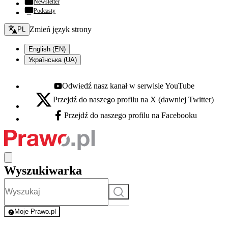
Newsletter
Podcasty
Zmień język - bieżący:
Zmień język strony
PL
English (EN)
Українська (UA)
Odwiedź nasz kanał w serwisie YouTube
Youtube - otwiera się w nowej karcie
Przejdź do naszego profilu na X (dawniej Twitter)
X - otwiera się w nowej karcie
Przejdź do naszego profilu na Facebooku
Facebook - otwiera się w nowej karcie
Wyszukiwarka
Szukaj
Moje Prawo.pl
- rejestracja i logowanie do serwisu