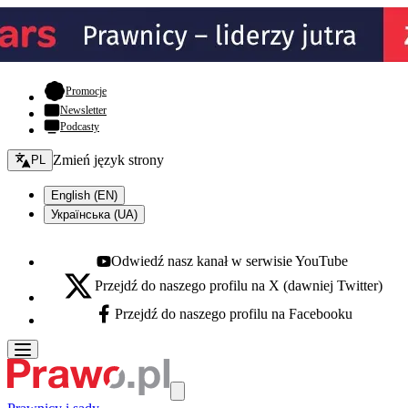
- otwiera się w nowej karcie
Promocje
Newsletter
Podcasty
Zmień język - bieżący:
Zmień język strony
PL
English (EN)
Українська (UA)
Odwiedź nasz kanał w serwisie YouTube
Youtube - otwiera się w nowej karcie
Przejdź do naszego profilu na X (dawniej Twitter)
X - otwiera się w nowej karcie
Przejdź do naszego profilu na Facebooku
Facebook - otwiera się w nowej karcie