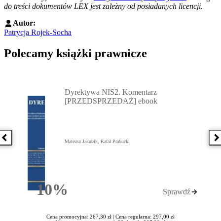
do treści dokumentów LEX jest zależny od posiadanych licencji.
Autor:
Patrycja Rojek-Socha
Polecamy książki prawnicze
Przejdź do: Dyrektywa NIS2. Komentarz [PRZEDSPRZEDAŻ] ebook,
Dyrektywa NIS2. Komentarz
[PRZEDSPRZEDAŻ] ebook
Poprzednia książka
N
Mateusz Jakubik, Rafał Prabucki
10%
Sprawdź
Rabatu
Cena promocyjna: 267,30 zł |
Cena regularna: 297,00 zł