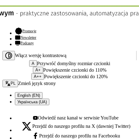
- otwiera się w nowej karcie
Promocje
Newsletter
Podcasty
Włącz wersję kontrastową
Przywróć domyślny rozmiar czcionki
A
Powiększenie czcionki do 110%
A+
Powiększenie czcionki do 120%
A++
Zmień język - bieżący:
Zmień język strony
PL
English (EN)
Українська (UA)
Odwiedź nasz kanał w serwisie YouTube
Youtube - otwiera się w nowej karcie
Przejdź do naszego profilu na X (dawniej Twitter)
X - otwiera się w nowej karcie
Przejdź do naszego profilu na Facebooku
Facebook - otwiera się w nowej karcie