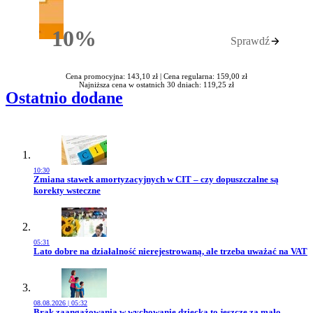
10%
Sprawdź
Rabatu
Cena promocyjna: 143,10 zł |
Cena regularna: 159,00 zł
Najniższa cena w ostatnich 30 dniach: 119,25 zł
Ostatnio dodane
10:30
Przejdź do artykułu:
Zmiana stawek amortyzacyjnych w CIT – czy dopuszczalne są
korekty wsteczne
05:31
Przejdź do artykułu:
Lato dobre na działalność nierejestrowaną, ale trzeba uważać na VAT
08.08.2026 | 05:32
Przejdź do artykułu:
Brak zaangażowania w wychowanie dziecka to jeszcze za mało