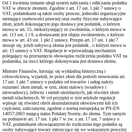
Od 1 kwietnia zmianie uległ system naliczania i odliczania podatku
VAT w obrocie złomem. Zgodnie z art. 17 ust. 1 pkt 7 ustawy o
VAT, podatnikami są także osoby prawne, jednostki organizacyjne
niemające osobowości prawnej oraz osoby fizyczne nabywające
złom, jeżeli dokonującym jego dostawy jest podatnik, o którym
mowa w art. 15, niekorzystający ze zwolnienia, o którym mowa w
art. 113 ust. 1 i 9, a dostawanie jest objęta zwolnieniem, o którym
mowa w art. 43 ust. 1 pkt 2 ustawy. Przepis art. 17 ust. 1 pkt 7
stosuje się, jeżeli nabywcą złomu jest podatnik , o którym mowa w
art. 15 ustawy o VAT. Regulacje te wprowadzają mechanizm
polegający na przesunięciu obowiązku rozliczenia podatku VAT na
podatnika, na rzecz którego dokonywana jest dostawa złomu.
Minister Finansów, kierując się wykładnią historyczną i
celowościową, wyjaśnił, że przez złom dla potrzeb stosowania art.
17 ust. 1 pkt 7 ustawy o podatku od towarów i usług należy
rozumieć złom metali, w tym, złom stalowy (wsadowy i
niewsadowy), żeliwny i metali nieżelaznych, jak również złom
metali szlachetnych. W cel przyjętej w tym artykule regulacji
wpisuje się również obrót akumulatorami ołowiowymi lub ich
częściami, zaliczanymi, zgodnie z normą europejską nr PN-EN
14057:2003 mającą status Polskiej Normy, do złomu. Tym samym
na podstawie art. 17 ust. 1 pkt 7 w zw. z art. 17 ust. 7 ustawy o
VAT, podatnikami obowiązanymi do rozliczenia tego podatku są
osoby nabywające towary mieszczące się we wskazanym powyżej