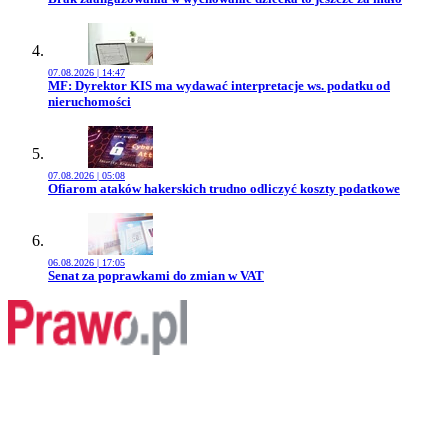
07.08.2026 | 14:47
Przejdź do artykułu:
MF: Dyrektor KIS ma wydawać interpretacje ws. podatku od
nieruchomości
07.08.2026 | 05:08
Przejdź do artykułu:
Ofiarom ataków hakerskich trudno odliczyć koszty podatkowe
06.08.2026 | 17:05
Przejdź do artykułu:
Senat za poprawkami do zmian w VAT