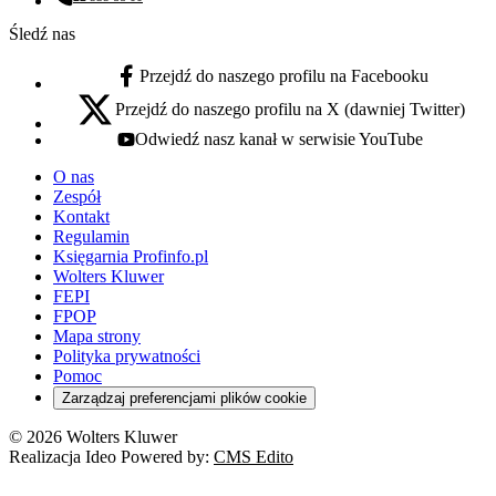
Numer telefonu:
Śledź nas
Przejdź do naszego profilu na Facebooku
facebook - otwiera się w nowej karcie
Przejdź do naszego profilu na X (dawniej Twitter)
x - otwiera się w nowej karcie
Odwiedź nasz kanał w serwisie YouTube
youtube - otwiera się w nowej karcie
O nas
Zespół
Kontakt
Regulamin
Księgarnia Profinfo.pl
Wolters Kluwer
FEPI
FPOP
Mapa strony
Polityka prywatności
Pomoc
Zarządzaj preferencjami plików cookie
© 2026 Wolters Kluwer
Realizacja Ideo Powered by:
CMS Edito