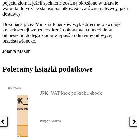
pojęciu złomu, jeżeli spełnione zostaną określone w ustawie
warunki dotyczące statusu podatkowego zarówno nabywcy, jak i
dostawcy.
Dokonana przez Ministra Finansów wykładnia nie wywołuje
konsekwencji wobec rozliczeń dokonanych uprzednio w
odniesieniu do tego złomu w sposób odmienny od wyżej
przedstawionego.
Jolanta Mazur
Polecamy książki podatkowe
Przejdź do: JPK_VAT krok po kroku ebook, Patrycja Kubiesa - otw
NOWOŚĆ
JPK_VAT krok po kroku ebook
Patrycja Kubiesa
Poprzednia książka
N