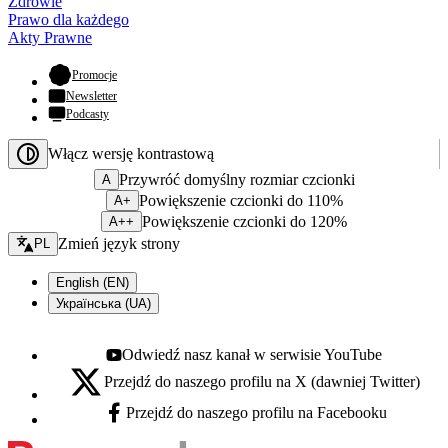
Zdrowie
Prawo dla każdego
Akty Prawne
- otwiera się w nowej karcie
Promocje
Newsletter
Podcasty
Włącz wersję kontrastową
Przywróć domyślny rozmiar czcionki
A
Powiększenie czcionki do 110%
A+
Powiększenie czcionki do 120%
A++
Zmień język - bieżący:
Zmień język strony
PL
English (EN)
Українська (UA)
Odwiedź nasz kanał w serwisie YouTube
Youtube - otwiera się w nowej karcie
Przejdź do naszego profilu na X (dawniej Twitter)
X - otwiera się w nowej karcie
Przejdź do naszego profilu na Facebooku
Facebook - otwiera się w nowej karcie