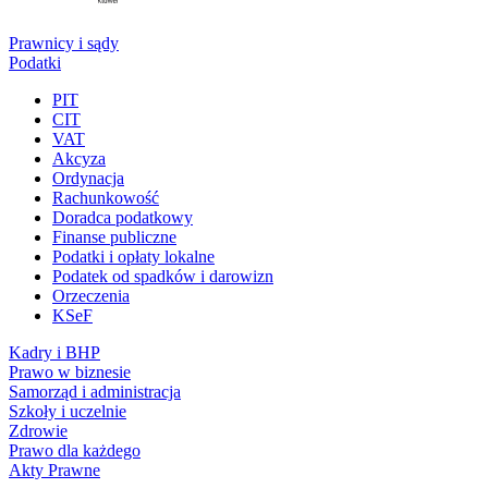
Prawnicy i sądy
Podatki
PIT
CIT
VAT
Akcyza
Ordynacja
Rachunkowość
Doradca podatkowy
Finanse publiczne
Podatki i opłaty lokalne
Podatek od spadków i darowizn
Orzeczenia
KSeF
Kadry i BHP
Prawo w biznesie
Samorząd i administracja
Szkoły i uczelnie
Zdrowie
Prawo dla każdego
Akty Prawne