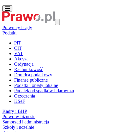
Prawnicy i sądy
Podatki
PIT
CIT
VAT
Akcyza
Ordynacja
Rachunkowość
Doradca podatkowy
Finanse publiczne
Podatki i opłaty lokalne
Podatek od spadków i darowizn
Orzeczenia
KSeF
Kadry i BHP
Prawo w biznesie
Samorząd i administracja
Szkoły i uczelnie