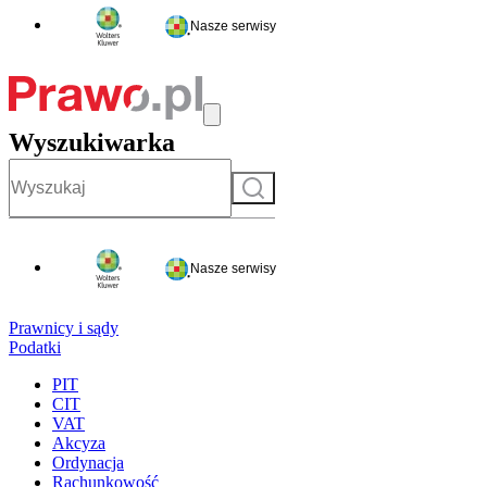
Nasze serwisy
Wyszukiwarka
Szukaj
Nasze serwisy
Prawnicy i sądy
Podatki
PIT
CIT
VAT
Akcyza
Ordynacja
Rachunkowość