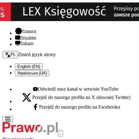
- otwiera się w nowej karcie
Promocje
Newsletter
Podcasty
Zmień język - bieżący:
Zmień język strony
PL
English (EN)
Українська (UA)
Odwiedź nasz kanał w serwisie YouTube
Youtube - otwiera się w nowej karcie
Przejdź do naszego profilu na X (dawniej Twitter)
X - otwiera się w nowej karcie
Przejdź do naszego profilu na Facebooku
Facebook - otwiera się w nowej karcie