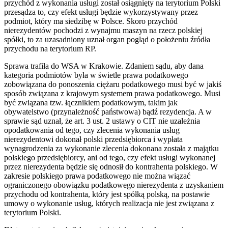
przychód z wykonania usługi został osiągnięty na terytorium Polski
przesądza to, czy efekt usługi będzie wykorzystywany przez
podmiot, który ma siedzibę w Polsce. Skoro przychód
nierezydentów pochodzi z wynajmu maszyn na rzecz polskiej
spółki, to za uzasadniony uznał organ pogląd o położeniu źródła
przychodu na terytorium RP.
Sprawa trafiła do WSA w Krakowie. Zdaniem sądu, aby dana
kategoria podmiotów była w świetle prawa podatkowego
zobowiązana do ponoszenia ciężaru podatkowego musi być w jakiś
sposób związana z krajowym systemem prawa podatkowego. Musi
być związana tzw. łącznikiem podatkowym, takim jak
obywatelstwo (przynależność państwowa) bądź rezydencja. A w
sprawie sąd uznał, że art. 3 ust. 2 ustawy o CIT nie uzależnia
opodatkowania od tego, czy zlecenia wykonania usług
nierezydentowi dokonał polski przedsiębiorca i wypłata
wynagrodzenia za wykonanie zlecenia dokonana została z majątku
polskiego przedsiębiorcy, ani od tego, czy efekt usługi wykonanej
przez nierezydenta będzie się odnosił do kontrahenta polskiego. W
zakresie polskiego prawa podatkowego nie można wiązać
ograniczonego obowiązku podatkowego nierezydenta z uzyskaniem
przychodu od kontrahenta, który jest spółką polską, na postawie
umowy o wykonanie usług, których realizacja nie jest związana z
terytorium Polski.