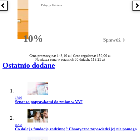
Patrycja Kubiesa
Poprzednia książka
N
10%
Sprawdź
Rabatu
Cena promocyjna: 143,10 zł |
Cena regularna: 159,00 zł
Najniższa cena w ostatnich 30 dniach: 119,25 zł
Ostatnio dodane
17:05
Przejdź do artykułu:
Senat za poprawkami do zmian w VAT
05:34
Przejdź do artykułu:
Co dalej z fundacją rodzinną? Chaotyczne zapowiedzi jej nie pomogą