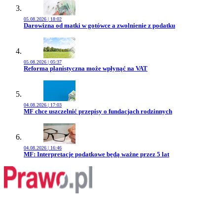
05.08.2026 | 18:02
Przejdź do artykułu:
Darowizna od matki w gotówce a zwolnienie z podatku
05.08.2026 | 05:37
Przejdź do artykułu:
Reforma planistyczna może wpłynąć na VAT
04.08.2026 | 17:03
Przejdź do artykułu:
MF chce uszczelnić przepisy o fundacjach rodzinnych
04.08.2026 | 16:46
Przejdź do artykułu:
MF: Interpretacje podatkowe będą ważne przez 5 lat