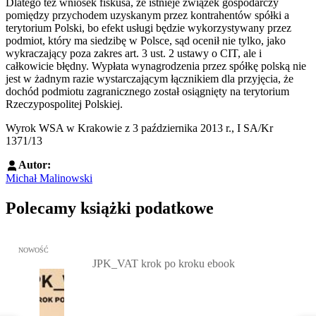
Dlatego też wniosek fiskusa, że istnieje związek gospodarczy
pomiędzy przychodem uzyskanym przez kontrahentów spółki a
terytorium Polski, bo efekt usługi będzie wykorzystywany przez
podmiot, który ma siedzibę w Polsce, sąd ocenił nie tylko, jako
wykraczający poza zakres art. 3 ust. 2 ustawy o CIT, ale i
całkowicie błędny. Wypłata wynagrodzenia przez spółkę polską nie
jest w żadnym razie wystarczającym łącznikiem dla przyjęcia, że
dochód podmiotu zagranicznego został osiągnięty na terytorium
Rzeczypospolitej Polskiej.
Wyrok WSA w Krakowie z 3 października 2013 r., I SA/Kr
1371/13
Autor:
Michał Malinowski
Polecamy książki podatkowe
Przejdź do: JPK_VAT krok po kroku ebook, Patrycja Kubiesa - otw
NOWOŚĆ
JPK_VAT krok po kroku ebook