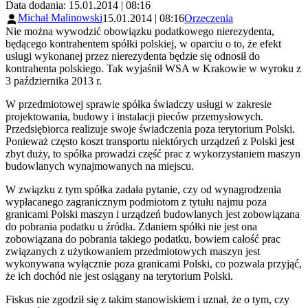
Data dodania: 15.01.2014 | 08:16
Michał Malinowski
15.01.2014 | 08:16
Orzeczenia
Nie można wywodzić obowiązku podatkowego nierezydenta,
będącego kontrahentem spółki polskiej, w oparciu o to, że efekt
usługi wykonanej przez nierezydenta będzie się odnosił do
kontrahenta polskiego. Tak wyjaśnił WSA w Krakowie w wyroku z
3 października 2013 r.
W przedmiotowej sprawie spółka świadczy usługi w zakresie
projektowania, budowy i instalacji pieców przemysłowych.
Przedsiębiorca realizuje swoje świadczenia poza terytorium Polski.
Ponieważ często koszt transportu niektórych urządzeń z Polski jest
zbyt duży, to spółka prowadzi część prac z wykorzystaniem maszyn
budowlanych wynajmowanych na miejscu.
W związku z tym spółka zadała pytanie, czy od wynagrodzenia
wypłacanego zagranicznym podmiotom z tytułu najmu poza
granicami Polski maszyn i urządzeń budowlanych jest zobowiązana
do pobrania podatku u źródła. Zdaniem spółki nie jest ona
zobowiązana do pobrania takiego podatku, bowiem całość prac
związanych z użytkowaniem przedmiotowych maszyn jest
wykonywana wyłącznie poza granicami Polski, co pozwala przyjąć,
że ich dochód nie jest osiągany na terytorium Polski.
Fiskus nie zgodził się z takim stanowiskiem i uznał, że o tym, czy