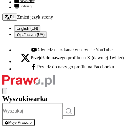
Newsletter
Podcasty
Zmień język - bieżący:
Zmień język strony
PL
English (EN)
Українська (UA)
Odwiedź nasz kanał w serwisie YouTube
Youtube - otwiera się w nowej karcie
Przejdź do naszego profilu na X (dawniej Twitter)
X - otwiera się w nowej karcie
Przejdź do naszego profilu na Facebooku
Facebook - otwiera się w nowej karcie
Wyszukiwarka
Szukaj
Moje Prawo.pl
- rejestracja i logowanie do serwisu