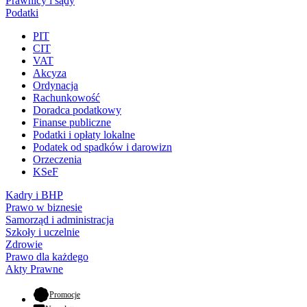
Prawnicy i sądy
Podatki
PIT
CIT
VAT
Akcyza
Ordynacja
Rachunkowość
Doradca podatkowy
Finanse publiczne
Podatki i opłaty lokalne
Podatek od spadków i darowizn
Orzeczenia
KSeF
Kadry i BHP
Prawo w biznesie
Samorząd i administracja
Szkoły i uczelnie
Zdrowie
Prawo dla każdego
Akty Prawne
- otwiera się w nowej karcie
Promocje