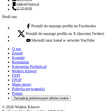
Numer telefonu:
redakcja@prawo.pl
Adres email:
22 535 88 00
Numer telefonu:
Śledź nas
Przejdź do naszego profilu na Facebooku
facebook - otwiera się w nowej karcie
Przejdź do naszego profilu na X (dawniej Twitter)
x - otwiera się w nowej karcie
Odwiedź nasz kanał w serwisie YouTube
youtube - otwiera się w nowej karcie
O nas
Zespół
Kontakt
Regulamin
Księgarnia Profinfo.pl
Wolters Kluwer
FEPI
FPOP
Mapa strony
Polityka prywatności
Pomoc
Zarządzaj preferencjami plików cookie
© 2026 Wolters Kluwer