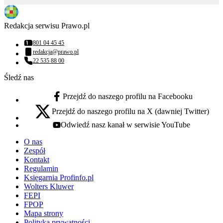
Redakcja serwisu Prawo.pl
801 04 45 45
Numer telefonu:
redakcja@prawo.pl
Adres email:
22 535 88 00
Numer telefonu:
Śledź nas
Przejdź do naszego profilu na Facebooku
facebook - otwiera się w nowej karcie
Przejdź do naszego profilu na X (dawniej Twitter)
x - otwiera się w nowej karcie
Odwiedź nasz kanał w serwisie YouTube
youtube - otwiera się w nowej karcie
O nas
Zespół
Kontakt
Regulamin
Księgarnia Profinfo.pl
Wolters Kluwer
FEPI
FPOP
Mapa strony
Polityka prywatności