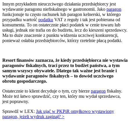
Innym przykładem nieuczciwego działania przedsiębiorcy jest
wydawanie paragonu niefiskalnego w gastronomii. Jako
paragon
funkcjonuje tu często rachunek lub paragon kelnerski, w którego
przypadku wartość
podatku
VAT z reguły i tak jest pobierana od
konsumenta. To on ostatecznie płaci podatek w cenie towaru lub
usługi, jednak nie trafia on do budżetu, lecz do kieszeni sprzedawcy.
Ma to duże znaczenie z punktu widzenia uczciwej konkurencji,
ponieważ osłabia przedsiębiorców, którzy rzetelnie płacą podatki.
Resort finansów zaznacza, że kiedy przedsiębiorca nie wystawia
paragonów fiskalnych, traci przez to budżet państwa, a tym
samym wszyscy obywatele. Dlatego tak ważne jest branie i
wydawanie paragonów fiskalnych – to dowód uczciwego
obrotu gospodarczego.
Ostatecznie to klient decyduje o tym, czy bierze
paragon
fiskalny.
Może też łatwo sprawdzić, czy ten, który mu wydał sprzedawca,
jest poprawny.
Sprawdź w LEX:
Jak ująć w PKPiR omyłkowo wystawiony
paragon, jeżeli wydruk zaginął? >