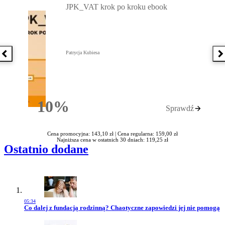
JPK_VAT krok po kroku ebook
Patrycja Kubiesa
Poprzednia książka
N
10%
Sprawdź
Rabatu
Cena promocyjna: 143,10 zł |
Cena regularna: 159,00 zł
Najniższa cena w ostatnich 30 dniach: 119,25 zł
Ostatnio dodane
05:34
Przejdź do artykułu:
Co dalej z fundacją rodzinną? Chaotyczne zapowiedzi jej nie pomogą