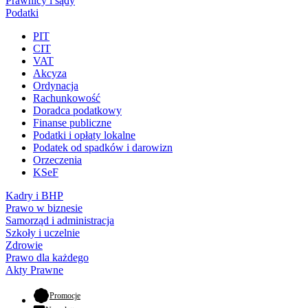
Prawnicy i sądy
Podatki
PIT
CIT
VAT
Akcyza
Ordynacja
Rachunkowość
Doradca podatkowy
Finanse publiczne
Podatki i opłaty lokalne
Podatek od spadków i darowizn
Orzeczenia
KSeF
Kadry i BHP
Prawo w biznesie
Samorząd i administracja
Szkoły i uczelnie
Zdrowie
Prawo dla każdego
Akty Prawne
- otwiera się w nowej karcie
Promocje