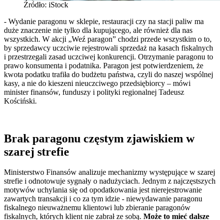
Źródło: iStock
- Wydanie paragonu w sklepie, restauracji czy na stacji paliw ma
duże znaczenie nie tylko dla kupującego, ale również dla nas
wszystkich. W akcji „Weź paragon” chodzi przede wszystkim o to,
by sprzedawcy uczciwie rejestrowali sprzedaż na kasach fiskalnych
i przestrzegali zasad uczciwej konkurencji. Otrzymanie paragonu to
prawo konsumenta i podatnika. Paragon jest potwierdzeniem, że
kwota podatku trafiła do budżetu państwa, czyli do naszej wspólnej
kasy, a nie do kieszeni nieuczciwego przedsiębiorcy – mówi
minister finansów, funduszy i polityki regionalnej Tadeusz
Kościński.
Brak paragonu częstym zjawiskiem w
szarej strefie
Ministerstwo Finansów analizuje mechanizmy występujące w szarej
strefie i odnotowuje sygnały o nadużyciach. Jednym z najczęstszych
motywów uchylania się od opodatkowania jest nierejestrowanie
zawartych transakcji i co za tym idzie - niewydawanie paragonu
fiskalnego nieuważnemu klientowi lub zbieranie paragonów
fiskalnych, których klient nie zabrał ze sobą.
Może to mieć dalsze