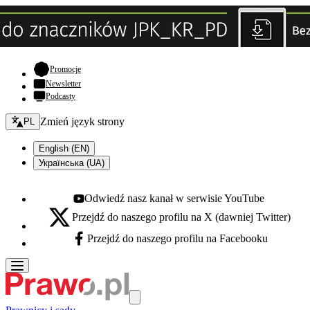
- otwiera się w nowej karcie
Promocje
Newsletter
Podcasty
Zmień język - bieżący:
Zmień język strony
PL
English (EN)
Українська (UA)
Odwiedź nasz kanał w serwisie YouTube
Youtube - otwiera się w nowej karcie
Przejdź do naszego profilu na X (dawniej Twitter)
X - otwiera się w nowej karcie
Przejdź do naszego profilu na Facebooku
Facebook - otwiera się w nowej karcie