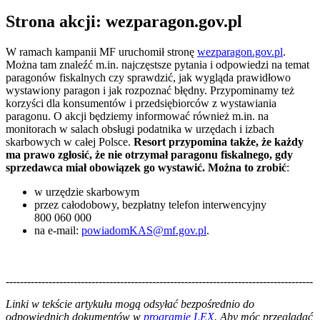
Strona akcji: wezparagon.gov.pl
W ramach kampanii MF uruchomił stronę
wezparagon.gov.pl
.
Można tam znaleźć m.in. najczęstsze pytania i odpowiedzi na temat
paragonów fiskalnych czy sprawdzić, jak wygląda prawidłowo
wystawiony paragon i jak rozpoznać błędny. Przypominamy też
korzyści dla konsumentów i przedsiębiorców z wystawiania
paragonu. O akcji będziemy informować również m.in. na
monitorach w salach obsługi podatnika w urzędach i izbach
skarbowych w całej Polsce.
Resort przypomina także, że każdy
ma prawo zgłosić, że nie otrzymał paragonu fiskalnego, gdy
sprzedawca miał obowiązek go wystawić. Można to zrobić
:
w urzędzie skarbowym
przez całodobowy, bezpłatny telefon interwencyjny
800 060 000
na e-mail:
powiadomKAS@mf.gov.pl
.
--------------------------------------------------------------------------------------
--------------------------------------------------------
Linki w tekście artykułu mogą odsyłać bezpośrednio do
odpowiednich dokumentów w
programie LEX
. Aby móc przeglądać