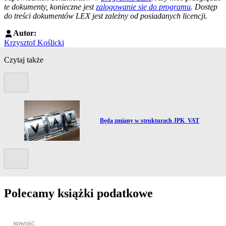
te dokumenty, konieczne jest
zalogowanie się do programu
. Dostęp
do treści dokumentów LEX jest zależny od posiadanych licencji.
Autor:
Krzysztof Koślicki
Czytaj także
Poprzedni slide
Przejdź do artykułu:
Będą zmiany w strukturach JPK_VAT
Kolejny slide
Polecamy książki podatkowe
Przejdź do: JPK_VAT krok po kroku ebook, Patrycja Kubiesa - otw
NOWOŚĆ