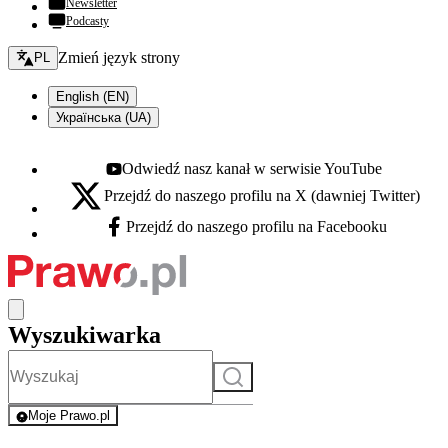
Newsletter
Podcasty
Zmień język - bieżący:
Zmień język strony
PL
English (EN)
Українська (UA)
Odwiedź nasz kanał w serwisie YouTube
Youtube - otwiera się w nowej karcie
Przejdź do naszego profilu na X (dawniej Twitter)
X - otwiera się w nowej karcie
Przejdź do naszego profilu na Facebooku
Facebook - otwiera się w nowej karcie
Wyszukiwarka
Szukaj
Moje Prawo.pl
- rejestracja i logowanie do serwisu