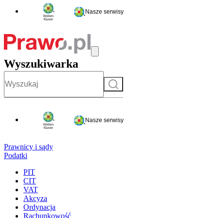
Nasze serwisy
Wyszukiwarka
Szukaj
Nasze serwisy
Prawnicy i sądy
Podatki
PIT
CIT
VAT
Akcyza
Ordynacja
Rachunkowość