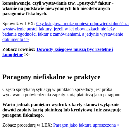
konsekwencje, czyli wystawianie tzw. „pustych” faktur -
właśnie na podstawie niewydanych lub nieodebranych
paragonów fiskalnych.
Sprawdź w LEX:
Czy księgowa może ponieść odpowiedzialność za
wystawienie pustej faktury, jeżeli w jej obowiązkach nie leży
badanie zgodności faktur z zamówieniami, a jedynie wystawienie
dokumentu? >
Zobacz również:
Dowody księgowe muszą być rzetelne i
kompletne
>>
Paragony niefiskalne w praktyce
Często spotykaną sytuacją w punktach sprzedaży jest próba
wydawania potwierdzenia zapłaty kartą płatniczą jako paragonu.
Warto jednak pamiętać: wydruk z karty stanowi wyłącznie
dowód zapłaty kartą płatniczą lub kredytową i nie zastępuje
paragonu fiskalnego.
Zobacz procedurę w LEX:
Paragon jako faktura uproszczona >