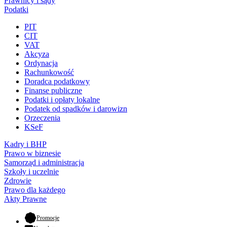
Prawnicy i sądy
Podatki
PIT
CIT
VAT
Akcyza
Ordynacja
Rachunkowość
Doradca podatkowy
Finanse publiczne
Podatki i opłaty lokalne
Podatek od spadków i darowizn
Orzeczenia
KSeF
Kadry i BHP
Prawo w biznesie
Samorząd i administracja
Szkoły i uczelnie
Zdrowie
Prawo dla każdego
Akty Prawne
- otwiera się w nowej karcie
Promocje