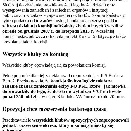
Śledczej do zbadania prawidłowości i legalności działań oraz
występowania zaniedbań i zaniechań organów i instytucji
publicznych w zakresie zapewnienia dochodów Skarbu Państwa z
tytułu podatku od towarów i usług i podatku akcyzowego.
Do
zakresu działania komisji należałoby zbadanie tych kwestii w
okresie od grudnia 2007 r. do listopada 2015 r.
Wcześniej
komisja ustawodawcza odrzuciła projekt Kukiz'15 dotyczące także
powołania takiej komisji.
Wszystkie kluby za komisją
Wszystkie kluby opowiadają się za powołaniem komisji.
Pełne poparcie dla niej zadeklarowała reprezentująca PiS Barbara
Bartuś. Przekonywała, że
komisja śledcza będzie miała za
zadanie zbadać zaniechania ekipy PO-PSL, które - jak mówiła -
doprowadziły do tego, że doszło do wyłudzeń VAT na kwotę
ponad 250 mld zł
, a w ciągu 8 lat luka VAT urosła około 20 proc.
Opozycja chce rozszerzenia badanego czasu
Przedstawiciele
wszystkich klubów opozycyjnych zaproponowali
jednak rozszerzenie okresu, którym komisja miałaby się
zajmować.