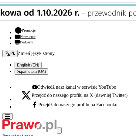
- otwiera się w nowej karcie
Promocje
Newsletter
Podcasty
Zmień język - bieżący:
Zmień język strony
PL
English (EN)
Українська (UA)
Odwiedź nasz kanał w serwisie YouTube
Youtube - otwiera się w nowej karcie
Przejdź do naszego profilu na X (dawniej Twitter)
X - otwiera się w nowej karcie
Przejdź do naszego profilu na Facebooku
Facebook - otwiera się w nowej karcie