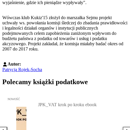
wyjaśnienie, gdzie ich pieniądze wypływały".
Wówczas klub Kukiz'15 złożył do marszałka Sejmu projekt
uchwały ws. powołania komisji śledczej do zbadania prawidłowości
i legalności działań organów i instytucji publicznych
podejmowanych celem zapobieżenia zaniżonym wpływom do
budżetu państwa z podatku od towarów i usług i podatku
akcyzowego. Projekt zakładał, że komisja miałaby badać okres od
2007 do 2017 roku.
Autor:
Patrycja Rojek-Socha
Polecamy książki podatkowe
Przejdź do: JPK_VAT krok po kroku ebook, Patrycja Kubiesa - otw
NOWOŚĆ
JPK_VAT krok po kroku ebook