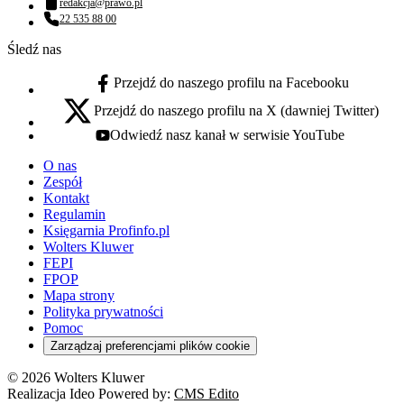
redakcja@prawo.pl
Adres email:
22 535 88 00
Numer telefonu:
Śledź nas
Przejdź do naszego profilu na Facebooku
facebook - otwiera się w nowej karcie
Przejdź do naszego profilu na X (dawniej Twitter)
x - otwiera się w nowej karcie
Odwiedź nasz kanał w serwisie YouTube
youtube - otwiera się w nowej karcie
O nas
Zespół
Kontakt
Regulamin
Księgarnia Profinfo.pl
Wolters Kluwer
FEPI
FPOP
Mapa strony
Polityka prywatności
Pomoc
Zarządzaj preferencjami plików cookie
© 2026 Wolters Kluwer
Realizacja Ideo Powered by:
CMS Edito