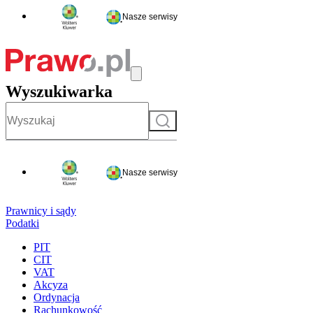
Nasze serwisy
Wyszukiwarka
Szukaj
Nasze serwisy
Prawnicy i sądy
Podatki
PIT
CIT
VAT
Akcyza
Ordynacja
Rachunkowość