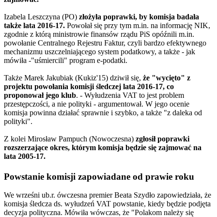
Izabela Leszczyna (PO)
złożyła poprawki, by komisja badała
także lata 2016-17.
Powołał się przy tym m.in. na informację NIK,
zgodnie z którą ministrowie finansów rządu PiS opóźnili m.in.
powołanie Centralnego Rejestru Faktur, czyli bardzo efektywnego
mechanizmu uszczelniającego system podatkowy, a także - jak
mówiła -"uśmiercili" program e-podatki.
Także Marek Jakubiak (Kukiz'15) dziwił się,
że "wycięto" z
projektu powołania komisji śledczej lata 2016-17, co
proponował jego klub
. - Wyłudzenia VAT to jest problem
przestępczości, a nie polityki - argumentował. W jego ocenie
komisja powinna działać sprawnie i szybko, a także "z daleka od
polityki".
Z kolei Mirosław Pampuch (Nowoczesna)
zgłosił poprawki
rozszerzające okres, którym komisja będzie się zajmować na
lata 2005-17.
Powstanie komisji zapowiadane od prawie roku
We wrześni ub.r. ówczesna premier Beata Szydło zapowiedziała, że
komisja śledcza ds. wyłudzeń VAT powstanie, kiedy będzie podjęta
decyzja polityczna. Mówiła wówczas, że "Polakom należy się