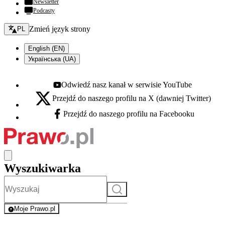
Newsletter
Podcasty
Zmień język - bieżący:
Zmień język strony
PL
English (EN)
Українська (UA)
Odwiedź nasz kanał w serwisie YouTube
Youtube - otwiera się w nowej karcie
Przejdź do naszego profilu na X (dawniej Twitter)
X - otwiera się w nowej karcie
Przejdź do naszego profilu na Facebooku
Facebook - otwiera się w nowej karcie
Wyszukiwarka
Szukaj
Moje Prawo.pl
- rejestracja i logowanie do serwisu