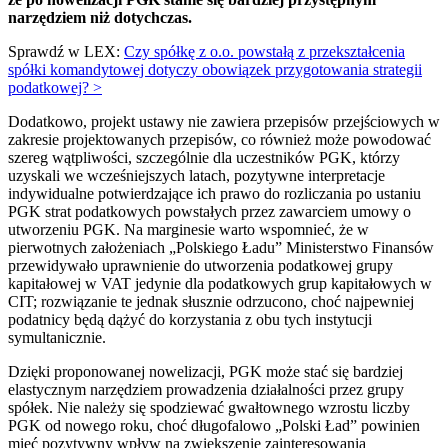
narzędziem niż dotychczas.
Sprawdź w LEX:
Czy spółkę z o.o. powstałą z przekształcenia
spółki komandytowej dotyczy obowiązek przygotowania strategii
podatkowej? >
Dodatkowo, projekt ustawy nie zawiera przepisów przejściowych w
zakresie projektowanych przepisów, co również może powodować
szereg wątpliwości, szczególnie dla uczestników PGK, którzy
uzyskali we wcześniejszych latach, pozytywne interpretacje
indywidualne potwierdzające ich prawo do rozliczania po ustaniu
PGK strat podatkowych powstałych przez zawarciem umowy o
utworzeniu PGK. Na marginesie warto wspomnieć, że w
pierwotnych założeniach „Polskiego Ładu” Ministerstwo Finansów
przewidywało uprawnienie do utworzenia podatkowej grupy
kapitałowej w VAT jedynie dla podatkowych grup kapitałowych w
CIT; rozwiązanie te jednak słusznie odrzucono, choć najpewniej
podatnicy będą dążyć do korzystania z obu tych instytucji
symultanicznie.
Dzięki proponowanej nowelizacji, PGK może stać się bardziej
elastycznym narzędziem prowadzenia działalności przez grupy
spółek. Nie należy się spodziewać gwałtownego wzrostu liczby
PGK od nowego roku, choć długofalowo „Polski Ład” powinien
mieć pozytywny wpływ na zwiększenie zainteresowania