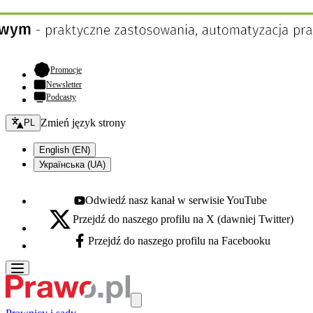
- otwiera się w nowej karcie
Promocje
Newsletter
Podcasty
Zmień język - bieżący:
Zmień język strony
PL
English (EN)
Українська (UA)
Odwiedź nasz kanał w serwisie YouTube
Youtube - otwiera się w nowej karcie
Przejdź do naszego profilu na X (dawniej Twitter)
X - otwiera się w nowej karcie
Przejdź do naszego profilu na Facebooku
Facebook - otwiera się w nowej karcie