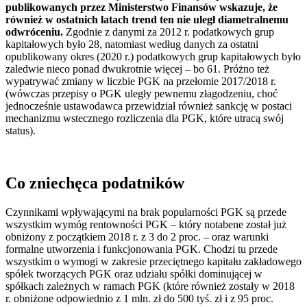
publikowanych przez Ministerstwo Finansów wskazuje, że
również w ostatnich latach trend ten nie uległ diametralnemu
odwróceniu.
Zgodnie z danymi za 2012 r. podatkowych grup
kapitałowych było 28, natomiast według danych za ostatni
opublikowany okres (2020 r.) podatkowych grup kapitałowych było
zaledwie nieco ponad dwukrotnie więcej – bo 61. Próżno też
wypatrywać zmiany w liczbie PGK na przełomie 2017/2018 r.
(wówczas przepisy o PGK uległy pewnemu złagodzeniu, choć
jednocześnie ustawodawca przewidział również sankcję w postaci
mechanizmu wstecznego rozliczenia dla PGK, które utracą swój
status).
Co zniechęca podatników
Czynnikami wpływającymi na brak popularności PGK są przede
wszystkim wymóg rentowności PGK – który notabene został już
obniżony z początkiem 2018 r. z 3 do 2 proc. – oraz warunki
formalne utworzenia i funkcjonowania PGK. Chodzi tu przede
wszystkim o wymogi w zakresie przeciętnego kapitału zakładowego
spółek tworzących PGK oraz udziału spółki dominującej w
spółkach zależnych w ramach PGK (które również zostały w 2018
r. obniżone odpowiednio z 1 mln. zł do 500 tyś. zł i z 95 proc.