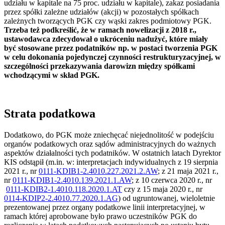
udziału w kapitale na 75 proc. udziału w kapitale), zakaz posiadania
przez spółki zależne udziałów (akcji) w pozostałych spółkach
zależnych tworzących PGK czy wąski zakres podmiotowy PGK.
Trzeba też podkreślić, że w ramach nowelizacji z 2018 r.,
ustawodawca zdecydował o ukróceniu nadużyć, które miały
być stosowane przez podatników np. w postaci tworzenia PGK
w celu dokonania pojedynczej czynności restrukturyzacyjnej, w
szczególności przekazywania darowizn między spółkami
wchodzącymi w skład PGK.
Strata podatkowa
Dodatkowo, do PGK może zniechęcać niejednolitość w podejściu
organów podatkowych oraz sądów administracyjnych do ważnych
aspektów działalności tych podatników. W ostatnich latach Dyrektor
KIS odstąpił (m.in. w: interpretacjach indywidualnych z 19 sierpnia
2021 r., nr
0111-KDIB1-2.4010.227.2021.2.AW
; z 21 maja 2021 r.,
nr
0111-KDIB1-2.4010.139.2021.1.AW
; z 10 czerwca 2020 r., nr
0111-KDIB2-1.4010.118.2020.1.AT
czy z 15 maja 2020 r., nr
0114-KDIP2-2.4010.77.2020.1.AG
) od ugruntowanej, wieloletnie
prezentowanej przez organy podatkowe linii interpretacyjnej, w
ramach której aprobowane było prawo uczestników PGK do