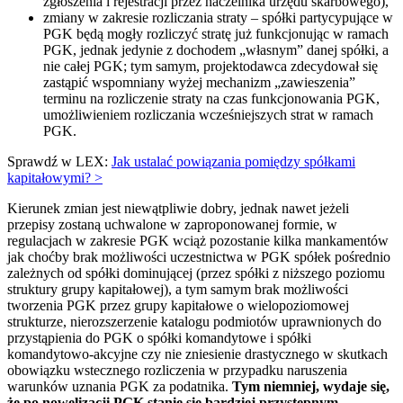
zgłoszenia i rejestracji przez naczelnika urzędu skarbowego),
zmiany w zakresie rozliczania straty – spółki partycypujące w
PGK będą mogły rozliczyć stratę już funkcjonując w ramach
PGK, jednak jedynie z dochodem „własnym” danej spółki, a
nie całej PGK; tym samym, projektodawca zdecydował się
zastąpić wspomniany wyżej mechanizm „zawieszenia”
terminu na rozliczenie straty na czas funkcjonowania PGK,
umożliwieniem rozliczania wcześniejszych strat w ramach
PGK.
Sprawdź w LEX:
Jak ustalać powiązania pomiędzy spółkami
kapitałowymi? >
Kierunek zmian jest niewątpliwie dobry, jednak nawet jeżeli
przepisy zostaną uchwalone w zaproponowanej formie, w
regulacjach w zakresie PGK wciąż pozostanie kilka mankamentów
jak choćby brak możliwości uczestnictwa w PGK spółek pośrednio
zależnych od spółki dominującej (przez spółki z niższego poziomu
struktury grupy kapitałowej), a tym samym brak możliwości
tworzenia PGK przez grupy kapitałowe o wielopoziomowej
strukturze, nierozszerzenie katalogu podmiotów uprawnionych do
przystąpienia do PGK o spółki komandytowe i spółki
komandytowo-akcyjne czy nie zniesienie drastycznego w skutkach
obowiązku wstecznego rozliczenia w przypadku naruszenia
warunków uznania PGK za podatnika.
Tym niemniej, wydaje się,
że po nowelizacji PGK stanie się bardziej przystępnym