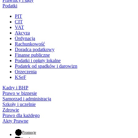
Prawnicy i sądy
Podatki
PIT
CIT
VAT
Akcyza
Ordynacja
Rachunkowość
Doradca podatkowy
Finanse publiczne
Podatki i opłaty lokalne
Podatek od spadków i darowizn
Orzeczenia
KSeF
Kadry i BHP
Prawo w biznesie
Samorząd i administracja
Szkoły i uczelnie
Zdrowie
Prawo dla każdego
Akty Prawne
- otwiera się w nowej karcie
Promocje