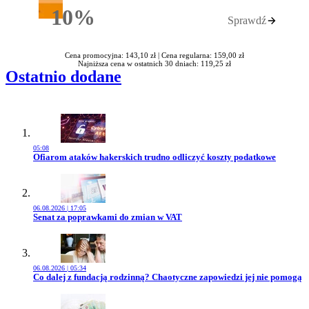
10%
Sprawdź
Rabatu
Cena promocyjna: 143,10 zł |
Cena regularna: 159,00 zł
Najniższa cena w ostatnich 30 dniach: 119,25 zł
Ostatnio dodane
05:08
Przejdź do artykułu:
Ofiarom ataków hakerskich trudno odliczyć koszty podatkowe
06.08.2026 | 17:05
Przejdź do artykułu:
Senat za poprawkami do zmian w VAT
06.08.2026 | 05:34
Przejdź do artykułu:
Co dalej z fundacją rodzinną? Chaotyczne zapowiedzi jej nie pomogą