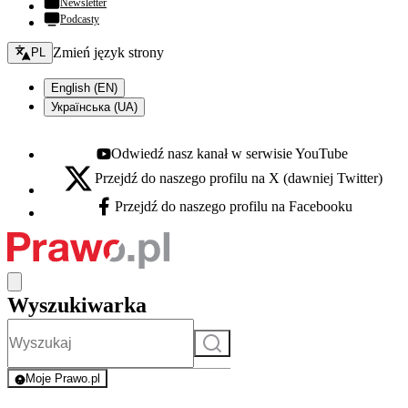
Newsletter
Podcasty
Zmień język - bieżący:
Zmień język strony
PL
English (EN)
Українська (UA)
Odwiedź nasz kanał w serwisie YouTube
Youtube - otwiera się w nowej karcie
Przejdź do naszego profilu na X (dawniej Twitter)
X - otwiera się w nowej karcie
Przejdź do naszego profilu na Facebooku
Facebook - otwiera się w nowej karcie
Wyszukiwarka
Szukaj
Moje Prawo.pl
- rejestracja i logowanie do serwisu