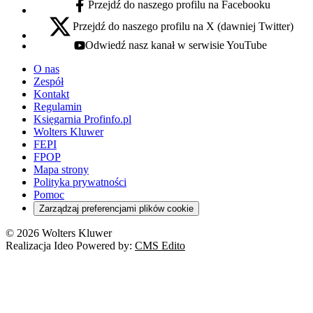
Przejdź do naszego profilu na Facebooku
facebook - otwiera się w nowej karcie
Przejdź do naszego profilu na X (dawniej Twitter)
x - otwiera się w nowej karcie
Odwiedź nasz kanał w serwisie YouTube
youtube - otwiera się w nowej karcie
O nas
Zespół
Kontakt
Regulamin
Księgarnia Profinfo.pl
Wolters Kluwer
FEPI
FPOP
Mapa strony
Polityka prywatności
Pomoc
Zarządzaj preferencjami plików cookie
© 2026 Wolters Kluwer
Realizacja Ideo Powered by:
CMS Edito