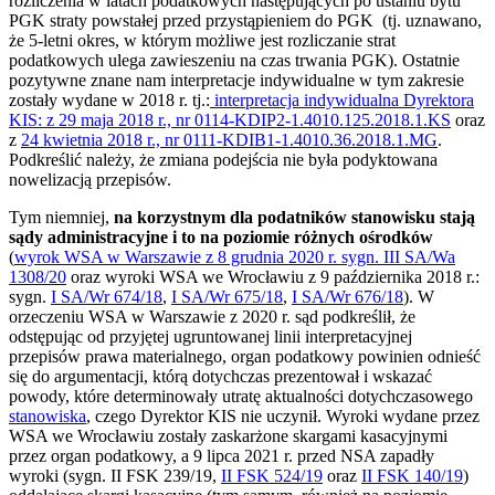
rozliczenia w latach podatkowych następujących po ustaniu bytu
PGK straty powstałej przed przystąpieniem do PGK (tj. uznawano,
że 5-letni okres, w którym możliwe jest rozliczanie strat
podatkowych ulega zawieszeniu na czas trwania PGK). Ostatnie
pozytywne znane nam interpretacje indywidualne w tym zakresie
zostały wydane w 2018 r. tj.:
interpretacja indywidualna Dyrektora
KIS: z 29 maja 2018 r., nr 0114-KDIP2-1.4010.125.2018.1.KS
oraz
z
24 kwietnia 2018 r., nr 0111-KDIB1-1.4010.36.2018.1.MG
.
Podkreślić należy, że zmiana podejścia nie była podyktowana
nowelizacją przepisów.
Tym niemniej,
na korzystnym dla podatników stanowisku stają
sądy administracyjne i to na poziomie różnych ośrodków
(
wyrok WSA w Warszawie z 8 grudnia 2020 r. sygn. III SA/Wa
1308/20
oraz wyroki WSA we Wrocławiu z 9 października 2018 r.:
sygn.
I SA/Wr 674/18
,
I SA/Wr 675/18
,
I SA/Wr 676/18
). W
orzeczeniu WSA w Warszawie z 2020 r. sąd podkreślił, że
odstępując od przyjętej ugruntowanej linii interpretacyjnej
przepisów prawa materialnego, organ podatkowy powinien odnieść
się do argumentacji, którą dotychczas prezentował i wskazać
powody, które determinowały utratę aktualności dotychczasowego
stanowiska
, czego Dyrektor KIS nie uczynił. Wyroki wydane przez
WSA we Wrocławiu zostały zaskarżone skargami kasacyjnymi
przez organ podatkowy, a 9 lipca 2021 r. przed NSA zapadły
wyroki (sygn. II FSK 239/19,
II FSK 524/19
oraz
II FSK 140/19
)