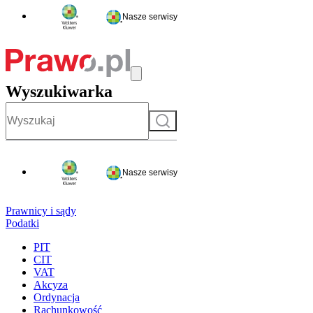
Nasze serwisy
Wyszukiwarka
Szukaj
Nasze serwisy
Prawnicy i sądy
Podatki
PIT
CIT
VAT
Akcyza
Ordynacja
Rachunkowość