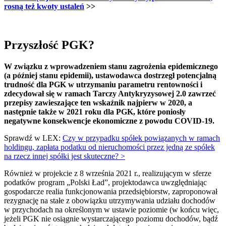
rosną też kwoty ustaleń
>>
Przyszłość PGK?
W związku z wprowadzeniem stanu zagrożenia epidemicznego
(a później stanu epidemii), ustawodawca dostrzegł potencjalną
trudność dla PGK w utrzymaniu parametru rentowności i
zdecydował się w ramach Tarczy Antykryzysowej 2.0 zawrzeć
przepisy zawieszające ten wskaźnik najpierw w 2020, a
następnie także w 2021 roku dla PGK, które poniosły
negatywne konsekwencje ekonomiczne z powodu COVID-19.
Sprawdź w LEX:
Czy w przypadku spółek powiązanych w ramach
holdingu, zapłata podatku od nieruchomości przez jedną ze spółek
na rzecz innej spółki jest skuteczne? >
Również w projekcie z 8 września 2021 r., realizującym w sferze
podatków program „Polski Ład”, projektodawca uwzględniając
gospodarcze realia funkcjonowania przedsiębiorstw, zaproponował
rezygnację na stałe z obowiązku utrzymywania udziału dochodów
w przychodach na określonym w ustawie poziomie (w końcu więc,
jeżeli PGK nie osiągnie wystarczającego poziomu dochodów, bądź