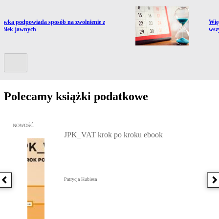
ź do artykułu:
Prze
ówka podpowiada sposób na zwolnienie z
Więc
półek jawnych
wsz
Kolejny slide
Polecamy książki podatkowe
Przejdź do: JPK_VAT krok po kroku ebook, Patrycja Kubiesa - otw
NOWOŚĆ
JPK_VAT krok po kroku ebook
Patrycja Kubiesa
Poprzednia książka
N