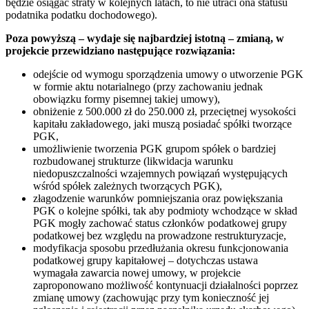
będzie osiągać straty w kolejnych latach, to nie utraci ona statusu
podatnika podatku dochodowego).
Poza powyższą – wydaje się najbardziej istotną – zmianą, w
projekcie przewidziano następujące rozwiązania:
odejście od wymogu sporządzenia umowy o utworzenie PGK
w formie aktu notarialnego (przy zachowaniu jednak
obowiązku formy pisemnej takiej umowy),
obniżenie z 500.000 zł do 250.000 zł, przeciętnej wysokości
kapitału zakładowego, jaki muszą posiadać spółki tworzące
PGK,
umożliwienie tworzenia PGK grupom spółek o bardziej
rozbudowanej strukturze (likwidacja warunku
niedopuszczalności wzajemnych powiązań występujących
wśród spółek zależnych tworzących PGK),
złagodzenie warunków pomniejszania oraz powiększania
PGK o kolejne spółki, tak aby podmioty wchodzące w skład
PGK mogły zachować status członków podatkowej grupy
podatkowej bez względu na prowadzone restrukturyzacje,
modyfikacja sposobu przedłużania okresu funkcjonowania
podatkowej grupy kapitałowej – dotychczas ustawa
wymagała zawarcia nowej umowy, w projekcie
zaproponowano możliwość kontynuacji działalności poprzez
zmianę umowy (zachowując przy tym konieczność jej