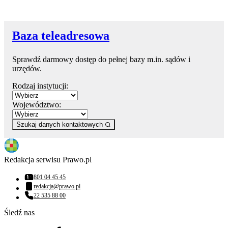
Baza teleadresowa
Sprawdź darmowy dostęp do pełnej bazy m.in. sądów i
urzędów.
Rodzaj instytucji:
Województwo:
Szukaj danych kontaktowych
Redakcja serwisu Prawo.pl
801 04 45 45
Numer telefonu:
redakcja@prawo.pl
Adres email:
22 535 88 00
Numer telefonu:
Śledź nas