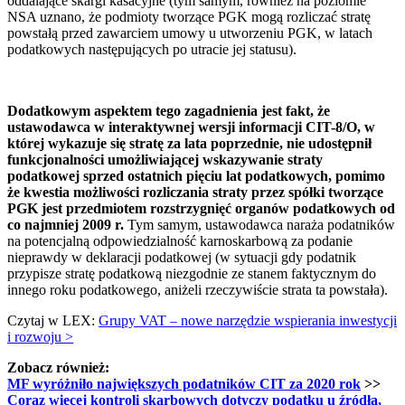
oddalające skargi kasacyjne (tym samym, również na poziomie
NSA uznano, że podmioty tworzące PGK mogą rozliczać stratę
powstałą przed zawarciem umowy u utworzeniu PGK, w latach
podatkowych następujących po utracie jej statusu).
Dodatkowym aspektem tego zagadnienia jest fakt, że
ustawodawca w interaktywnej wersji informacji CIT-8/O, w
której wykazuje się stratę za lata poprzednie, nie udostępnił
funkcjonalności umożliwiającej wskazywanie straty
podatkowej sprzed ostatnich pięciu lat podatkowych, pomimo
że kwestia możliwości rozliczania straty przez spółki tworzące
PGK jest przedmiotem rozstrzygnięć organów podatkowych od
co najmniej 2009 r.
Tym samym, ustawodawca naraża podatników
na potencjalną odpowiedzialność karnoskarbową za podanie
nieprawdy w deklaracji podatkowej (w sytuacji gdy podatnik
przypisze stratę podatkową niezgodnie ze stanem faktycznym do
innego roku podatkowego, aniżeli rzeczywiście strata ta powstała).
Czytaj w LEX:
Grupy VAT – nowe narzędzie wspierania inwestycji
i rozwoju >
Zobacz również:
MF wyróżniło największych podatników CIT za 2020 rok
>>
Coraz więcej kontroli skarbowych dotyczy podatku u źródła,