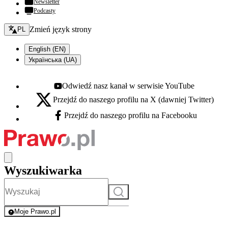
Newsletter
Podcasty
Zmień język - bieżący:
Zmień język strony
PL
English (EN)
Українська (UA)
Odwiedź nasz kanał w serwisie YouTube
Youtube - otwiera się w nowej karcie
Przejdź do naszego profilu na X (dawniej Twitter)
X - otwiera się w nowej karcie
Przejdź do naszego profilu na Facebooku
Facebook - otwiera się w nowej karcie
Wyszukiwarka
Szukaj
Moje Prawo.pl
- rejestracja i logowanie do serwisu