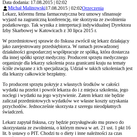
Data dodania: 17.08.2015 | 02:02
Michał Malinowski
17.08.2015 | 02:02
Orzeczenia
Lekarz, któremu firma farmaceutyczna bez umowy sfinansuje
wyjazd na zagraniczną konferencję, nie skorzysta ze zwolnienia
podatkowego. Tak wynika z interpretacji indywidualnej Dyrektora
Izby Skarbowej w Katowicach z 30 lipca 2015 r.
W przedmiotowej sprawie do fiskusa zwrócił się lekarz działający
jako zarejestrowany przedsiębiorca. W ramach prowadzonej
działalności gospodarczej współpracuje ze spółką, która dostarcza
dla innej spółki sprzęt medyczny. Producent sprzętu medycznego
organizuje dla lekarzy szkolenia poza granicami kraju na tematy
ściśle związane z ich specjalizacją. Udział w takich szkoleniach jest
dla lekarzy całkowicie bezpłatny.
To producent sprzętu pokryje z własnych środków w całości
wydatki na przelot i powrót lekarza do i z miejsca szkolenia, jego
noclegi i wydatki na jego wyżywienie. Zatem lekarz nie będzie
zaliczał przedmiotowych wydatków we własne koszty uzyskania
przychodów. Jednocześnie skorzysta z szeregu nieodpłatnych
świadczeń.
Lekarz zapytał fiskusa, czy będzie przysługiwało mu prawo do
skorzystania ze zwolnienia, o którym mowa w art. 21 ust. 1 pkt 16
lit. b ustawy o PIT. Chodzi tu o diety i inne należności za czas