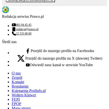
Redakcja serwisu Prawo.pl
801 04 45 45
Numer telefonu:
redakcja@prawo.pl
Adres email:
22 535 88 00
Numer telefonu:
Śledź nas
Przejdź do naszego profilu na Facebooku
facebook - otwiera się w nowej karcie
Przejdź do naszego profilu na X (dawniej Twitter)
x - otwiera się w nowej karcie
Odwiedź nasz kanał w serwisie YouTube
youtube - otwiera się w nowej karcie
O nas
Zespół
Kontakt
Regulamin
Księgarnia Profinfo.pl
Wolters Kluwer
FEPI
FPOP
Mapa strony