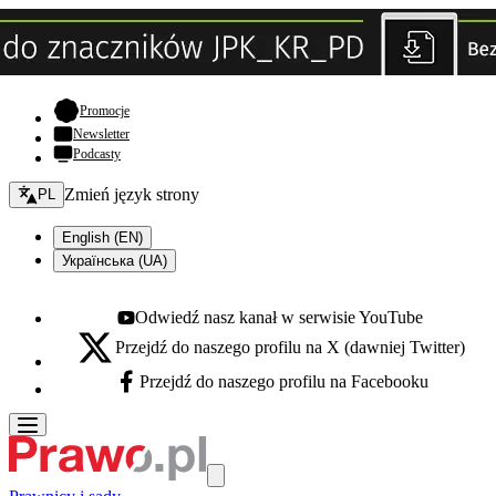
- otwiera się w nowej karcie
Promocje
Newsletter
Podcasty
Zmień język - bieżący:
Zmień język strony
PL
English (EN)
Українська (UA)
Odwiedź nasz kanał w serwisie YouTube
Youtube - otwiera się w nowej karcie
Przejdź do naszego profilu na X (dawniej Twitter)
X - otwiera się w nowej karcie
Przejdź do naszego profilu na Facebooku
Facebook - otwiera się w nowej karcie