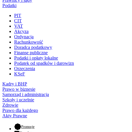
Prawnicy i sądy
Podatki
PIT
CIT
VAT
Akcyza
Ordynacja
Rachunkowość
Doradca podatkowy
Finanse publiczne
Podatki i opłaty lokalne
Podatek od spadków i darowizn
Orzeczenia
KSeF
Kadry i BHP
Prawo w biznesie
Samorząd i administracja
Szkoły i uczelnie
Zdrowie
Prawo dla każdego
Akty Prawne
- otwiera się w nowej karcie
Promocje