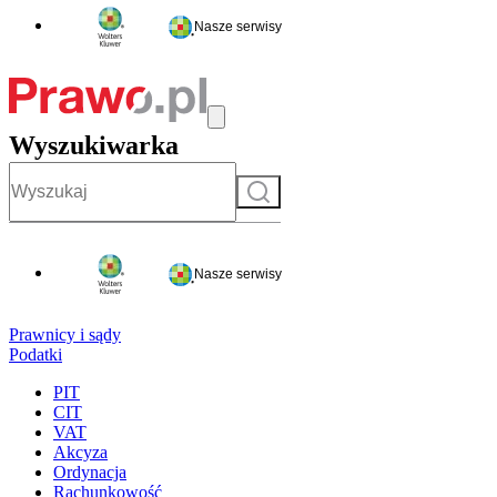
Nasze serwisy
Wyszukiwarka
Szukaj
Nasze serwisy
Prawnicy i sądy
Podatki
PIT
CIT
VAT
Akcyza
Ordynacja
Rachunkowość