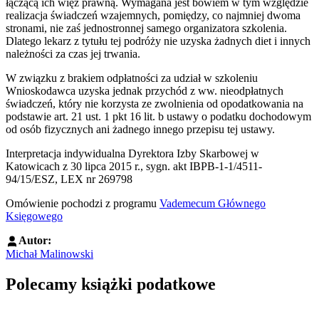
łączącą ich więź prawną. Wymagana jest bowiem w tym względzie
realizacja świadczeń wzajemnych, pomiędzy, co najmniej dwoma
stronami, nie zaś jednostronnej samego organizatora szkolenia.
Dlatego lekarz z tytułu tej podróży nie uzyska żadnych diet i innych
należności za czas jej trwania.
W związku z brakiem odpłatności za udział w szkoleniu
Wnioskodawca uzyska jednak przychód z ww. nieodpłatnych
świadczeń, który nie korzysta ze zwolnienia od opodatkowania na
podstawie art. 21 ust. 1 pkt 16 lit. b ustawy o podatku dochodowym
od osób fizycznych ani żadnego innego przepisu tej ustawy.
Interpretacja indywidualna Dyrektora Izby Skarbowej w
Katowicach z 30 lipca 2015 r., sygn. akt IBPB-1-1/4511-
94/15/ESZ, LEX nr 269798
Omówienie pochodzi z programu
Vademecum Głównego
Księgowego
Autor:
Michał Malinowski
Polecamy książki podatkowe