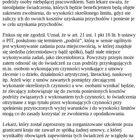
podróży osoby niebędącej pracownikiem. Sam lekarz uważa, że
nieodpłatne świadczenia, których będzie beneficjentem będą objęte
zakresem zwolnienia, do wysokości określonego limitu, gdyż nie
zaliczy ich do swoich kosztów uzyskania przychodów i poniesie je
w celu uzyskania przychodów.
Fiskus się nie zgodził. Uznał, że w art. 21 ust. 1 pkt 16 lit. b ustawy
o PIT, posłużono się terminem „podróż”, którą w sensie ogólnym
jest wykonywanie zadania poza miejscowością, w której znajduje
się siedziba (zleceniodawcy bądź spółki), bądź stałe miejsce
wykonywania zadań, jako zleceniobiorca. Powyższy przepis może
zatem odnosić się do świadczeń za czas podróży przysługujących
m.in. osobom wykonującym czynności wynikające z umowy
zlecenie i o dzieło, działalności artystycznej, literackiej, naukowej
itp. Jeżeli więc z umów zawartych pomiędzy zlecającymi
wykonanie określonych czynności a ww. osobami wynikać będzie,
że zlecający zobowiązuje się do zwrotu poniesionych kosztów
podróży związanych z wykonaniem tych czynności, to świadczenia
otrzymane z tego tytułu przez wykonujących czynności przy
spełnieniu przytoczonych wyżej warunków i do wysokości limitów
mogą co do zasady korzystać ze zwolnienia z opodatkowania.
Lekarz, który został zaproszony na zorganizowane szkolenie poza
granicami kraju nie zawarł ze spółką żadnej umowy, z której
wynikałby obowiązek zapewnienia tych świadczeń ze względu na