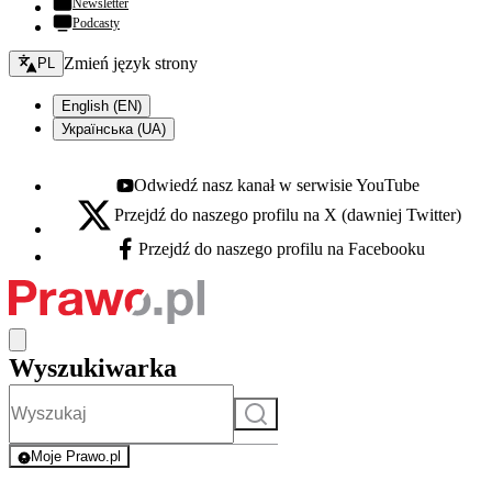
Newsletter
Podcasty
Zmień język - bieżący:
Zmień język strony
PL
English (EN)
Українська (UA)
Odwiedź nasz kanał w serwisie YouTube
Youtube - otwiera się w nowej karcie
Przejdź do naszego profilu na X (dawniej Twitter)
X - otwiera się w nowej karcie
Przejdź do naszego profilu na Facebooku
Facebook - otwiera się w nowej karcie
Wyszukiwarka
Szukaj
Moje Prawo.pl
- rejestracja i logowanie do serwisu