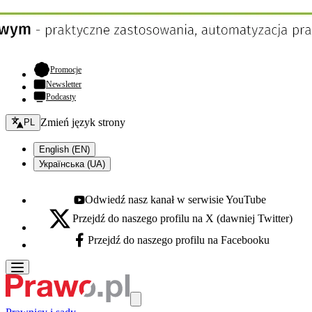
- otwiera się w nowej karcie
Promocje
Newsletter
Podcasty
Zmień język - bieżący:
Zmień język strony
PL
English (EN)
Українська (UA)
Odwiedź nasz kanał w serwisie YouTube
Youtube - otwiera się w nowej karcie
Przejdź do naszego profilu na X (dawniej Twitter)
X - otwiera się w nowej karcie
Przejdź do naszego profilu na Facebooku
Facebook - otwiera się w nowej karcie