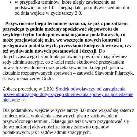
w przypadku terminów, które uległy zawieszeniu na
podstawie tarczy 1.0 – biegną dalej po upływie siedmiu dni
od dnia wejście w życie tarczy 3.0.
-
Przywrócenie biegu terminów oznacza, że już z początkiem
przyszłego tygodnia możemy spodziewać się powrotu do
zwykłego trybu funkcjonowania organów podatkowych, co
może przejawiać się m.in. we wszczęciu nowych kontroli i
postępowań podatkowych, przesyłaniu kolejnych wezwań, czy
też wydawaniu nowych postanowień i decyzji.
Do
dotychczasowego trybu funkcjonowania powrócić mają również
sądy administracyjne, co z kolei może skutkować przesyłaniem
nowych zawiadomień oraz przekazywaniem kolejnych pism w
aktualnie rozpatrywanych sprawach – zauważa Sławomir Pilarczyk,
starszy menadżer w Crido.
Zobacz procedurę w LEX:
Środek odwoławczy od zarządzenia
przewodniczącego dotyczącego skierowania sprawy na posiedzenie
niejawne >
Dla podatników wejście w życie tarczy 3.0 może wiązać się zatem z
koniecznością wniesienia stosownych pism z zachowaniem
przywróconego terminu. Dlatego już teraz warto przygotować się
do wzmożonej aktywności ze strony zarówno organów
podatkowych, jak i sądów administracyjnych.