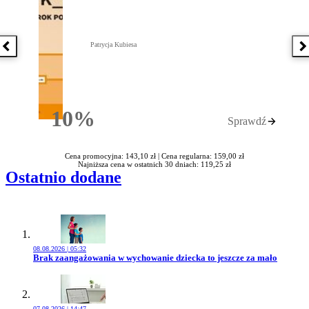
Patrycja Kubiesa
Poprzednia książka
N
10%
Sprawdź
Rabatu
Cena promocyjna: 143,10 zł |
Cena regularna: 159,00 zł
Najniższa cena w ostatnich 30 dniach: 119,25 zł
Ostatnio dodane
08.08.2026 | 05:32
Przejdź do artykułu:
Brak zaangażowania w wychowanie dziecka to jeszcze za mało
07.08.2026 | 14:47