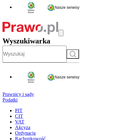
Nasze serwisy
Wyszukiwarka
Szukaj
Nasze serwisy
Prawnicy i sądy
Podatki
PIT
CIT
VAT
Akcyza
Ordynacja
Rachunkowość