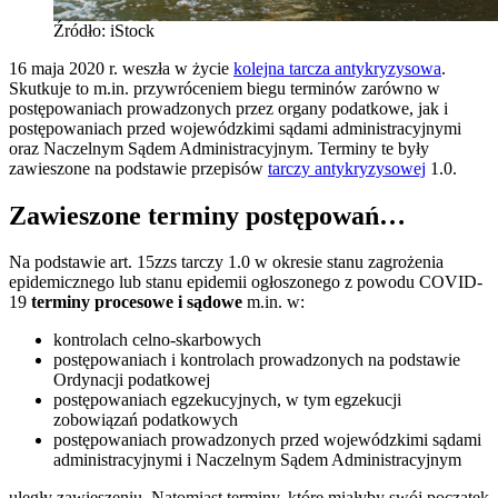
Źródło: iStock
16 maja 2020 r. weszła w życie
kolejna tarcza antykryzysowa
.
Skutkuje to m.in. przywróceniem biegu terminów zarówno w
postępowaniach prowadzonych przez organy podatkowe, jak i
postępowaniach przed wojewódzkimi sądami administracyjnymi
oraz Naczelnym Sądem Administracyjnym. Terminy te były
zawieszone na podstawie przepisów
tarczy antykryzysowej
1.0.
Zawieszone terminy postępowań…
Na podstawie art. 15zzs tarczy 1.0 w okresie stanu zagrożenia
epidemicznego lub stanu epidemii ogłoszonego z powodu COVID-
19
terminy procesowe i sądowe
m.in. w:
kontrolach celno-skarbowych
postępowaniach i kontrolach prowadzonych na podstawie
Ordynacji podatkowej
postępowaniach egzekucyjnych, w tym egzekucji
zobowiązań podatkowych
postępowaniach prowadzonych przed wojewódzkimi sądami
administracyjnymi i Naczelnym Sądem Administracyjnym
uległy zawieszeniu. Natomiast terminy, które miałyby swój początek