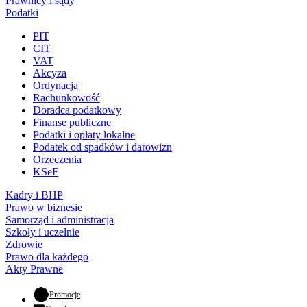
Prawnicy i sądy
Podatki
PIT
CIT
VAT
Akcyza
Ordynacja
Rachunkowość
Doradca podatkowy
Finanse publiczne
Podatki i opłaty lokalne
Podatek od spadków i darowizn
Orzeczenia
KSeF
Kadry i BHP
Prawo w biznesie
Samorząd i administracja
Szkoły i uczelnie
Zdrowie
Prawo dla każdego
Akty Prawne
- otwiera się w nowej karcie
Promocje