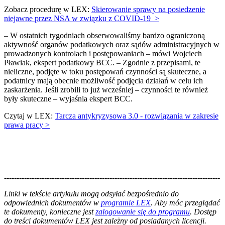
Zobacz procedurę w LEX:
Skierowanie sprawy na posiedzenie
niejawne przez NSA w związku z COVID-19 >
– W ostatnich tygodniach obserwowaliśmy bardzo ograniczoną
aktywność organów podatkowych oraz sądów administracyjnych w
prowadzonych kontrolach i postępowaniach – mówi Wojciech
Pławiak, ekspert podatkowy BCC. – Zgodnie z przepisami, te
nieliczne, podjęte w toku postępowań czynności są skuteczne, a
podatnicy mają obecnie możliwość podjęcia działań w celu ich
zaskarżenia. Jeśli zrobili to już wcześniej – czynności te również
były skuteczne – wyjaśnia ekspert BCC.
Czytaj w LEX:
Tarcza antykryzysowa 3.0 - rozwiązania w zakresie
prawa pracy >
--------------------------------------------------------------------------------------
--------------------------------------------------------
Linki w tekście artykułu mogą odsyłać bezpośrednio do
odpowiednich dokumentów w
programie LEX
. Aby móc przeglądać
te dokumenty, konieczne jest
zalogowanie się do programu
. Dostęp
do treści dokumentów LEX jest zależny od posiadanych licencji.