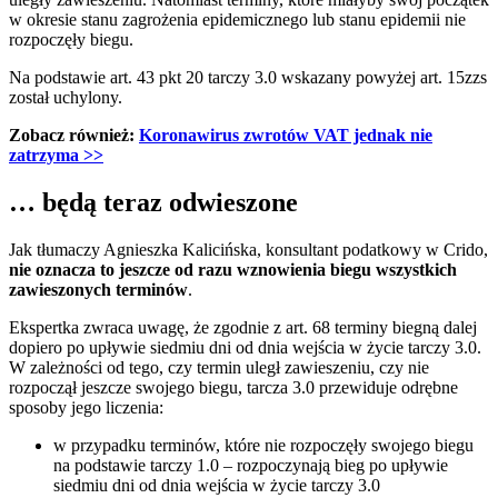
w okresie stanu zagrożenia epidemicznego lub stanu epidemii nie
rozpoczęły biegu.
Na podstawie art. 43 pkt 20 tarczy 3.0 wskazany powyżej art. 15zzs
został uchylony.
Zobacz również:
Koronawirus zwrotów VAT jednak nie
zatrzyma
>>
… będą teraz odwieszone
Jak tłumaczy Agnieszka Kalicińska, konsultant podatkowy w Crido,
nie oznacza to jeszcze od razu wznowienia biegu wszystkich
zawieszonych terminów
.
Ekspertka zwraca uwagę, że zgodnie z art. 68 terminy biegną dalej
dopiero po upływie siedmiu dni od dnia wejścia w życie tarczy 3.0.
W zależności od tego, czy termin uległ zawieszeniu, czy nie
rozpoczął jeszcze swojego biegu, tarcza 3.0 przewiduje odrębne
sposoby jego liczenia:
w przypadku terminów, które nie rozpoczęły swojego biegu
na podstawie tarczy 1.0 – rozpoczynają bieg po upływie
siedmiu dni od dnia wejścia w życie tarczy 3.0