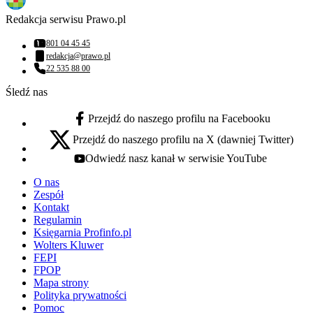
Redakcja serwisu Prawo.pl
801 04 45 45
Numer telefonu:
redakcja@prawo.pl
Adres email:
22 535 88 00
Numer telefonu:
Śledź nas
Przejdź do naszego profilu na Facebooku
facebook - otwiera się w nowej karcie
Przejdź do naszego profilu na X (dawniej Twitter)
x - otwiera się w nowej karcie
Odwiedź nasz kanał w serwisie YouTube
youtube - otwiera się w nowej karcie
O nas
Zespół
Kontakt
Regulamin
Księgarnia Profinfo.pl
Wolters Kluwer
FEPI
FPOP
Mapa strony
Polityka prywatności
Pomoc