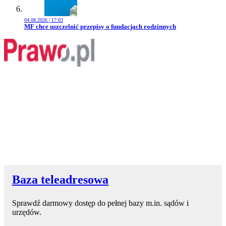
04.08.2026 | 17:03
Przejdź do artykułu:
MF chce uszczelnić przepisy o fundacjach rodzinnych
Baza teleadresowa
Sprawdź darmowy dostęp do pełnej bazy m.in. sądów i
urzędów.