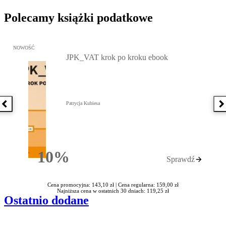
Polecamy książki podatkowe
Przejdź do: JPK_VAT krok po kroku ebook, Patrycja Kubiesa - otw
NOWOŚĆ
JPK_VAT krok po kroku ebook
Patrycja Kubiesa
Poprzednia książka
N
10%
Sprawdź
Rabatu
Cena promocyjna: 143,10 zł |
Cena regularna: 159,00 zł
Najniższa cena w ostatnich 30 dniach: 119,25 zł
Ostatnio dodane