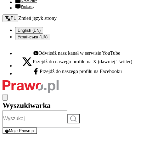
Newsletter
Podcasty
Zmień język - bieżący:
Zmień język strony
PL
English (EN)
Українська (UA)
Odwiedź nasz kanał w serwisie YouTube
Youtube - otwiera się w nowej karcie
Przejdź do naszego profilu na X (dawniej Twitter)
X - otwiera się w nowej karcie
Przejdź do naszego profilu na Facebooku
Facebook - otwiera się w nowej karcie
Wyszukiwarka
Szukaj
Moje Prawo.pl
- rejestracja i logowanie do serwisu