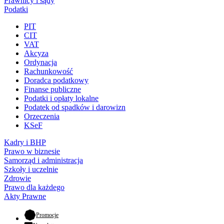
Prawnicy i sądy
Podatki
PIT
CIT
VAT
Akcyza
Ordynacja
Rachunkowość
Doradca podatkowy
Finanse publiczne
Podatki i opłaty lokalne
Podatek od spadków i darowizn
Orzeczenia
KSeF
Kadry i BHP
Prawo w biznesie
Samorząd i administracja
Szkoły i uczelnie
Zdrowie
Prawo dla każdego
Akty Prawne
- otwiera się w nowej karcie
Promocje