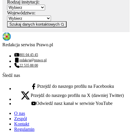
Rodzaj instytucji:
Województwo:
Szukaj danych kontaktowych
Redakcja serwisu Prawo.pl
801 04 45 45
Numer telefonu:
redakcja@prawo.pl
Adres email:
22 535 88 00
Numer telefonu:
Śledź nas
Przejdź do naszego profilu na Facebooku
facebook - otwiera się w nowej karcie
Przejdź do naszego profilu na X (dawniej Twitter)
x - otwiera się w nowej karcie
Odwiedź nasz kanał w serwisie YouTube
youtube - otwiera się w nowej karcie
O nas
Zespół
Kontakt
Regulamin