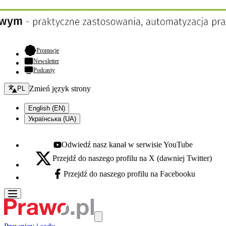
- otwiera się w nowej karcie
Promocje
Newsletter
Podcasty
Zmień język - bieżący:
Zmień język strony
PL
English (EN)
Українська (UA)
Odwiedź nasz kanał w serwisie YouTube
Youtube - otwiera się w nowej karcie
Przejdź do naszego profilu na X (dawniej Twitter)
X - otwiera się w nowej karcie
Przejdź do naszego profilu na Facebooku
Facebook - otwiera się w nowej karcie