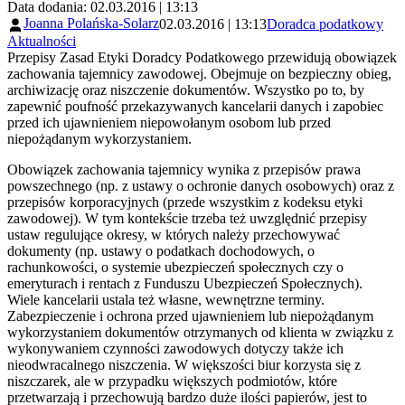
Data dodania: 02.03.2016 | 13:13
Joanna Polańska-Solarz
02.03.2016 | 13:13
Doradca podatkowy
Aktualności
Przepisy Zasad Etyki Doradcy Podatkowego przewidują obowiązek
zachowania tajemnicy zawodowej. Obejmuje on bezpieczny obieg,
archiwizację oraz niszczenie dokumentów. Wszystko po to, by
zapewnić poufność przekazywanych kancelarii danych i zapobiec
przed ich ujawnieniem niepowołanym osobom lub przed
niepożądanym wykorzystaniem.
Obowiązek zachowania tajemnicy wynika z przepisów prawa
powszechnego (np. z ustawy o ochronie danych osobowych) oraz z
przepisów korporacyjnych (przede wszystkim z kodeksu etyki
zawodowej). W tym kontekście trzeba też uwzględnić przepisy
ustaw regulujące okresy, w których należy przechowywać
dokumenty (np. ustawy o podatkach dochodowych, o
rachunkowości, o systemie ubezpieczeń społecznych czy o
emeryturach i rentach z Funduszu Ubezpieczeń Społecznych).
Wiele kancelarii ustala też własne, wewnętrzne terminy.
Zabezpieczenie i ochrona przed ujawnieniem lub niepożądanym
wykorzystaniem dokumentów otrzymanych od klienta w związku z
wykonywaniem czynności zawodowych dotyczy także ich
nieodwracalnego niszczenia. W większości biur korzysta się z
niszczarek, ale w przypadku większych podmiotów, które
przetwarzają i przechowują bardzo duże ilości papierów, jest to