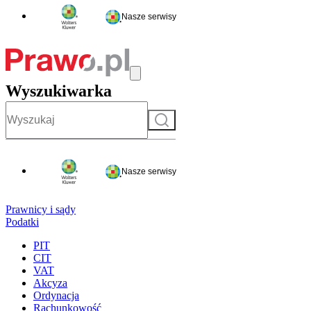
Nasze serwisy
Wyszukiwarka
Szukaj
Nasze serwisy
Prawnicy i sądy
Podatki
PIT
CIT
VAT
Akcyza
Ordynacja
Rachunkowość