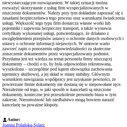
niewystarczającym rozwiązaniem. W takiej sytuacji można
rozważyć skorzystanie z usług firm wyspecjalizowanych w
niszczeniu dokumentów. Należy przy tym dokładnie zapoznać się z
zasadami bezpieczeństwa tego procesu oraz warunkami świadczenia
usługi. Większość tego typu firm dostarcza własne worki lub
pojemniki i zapewnia bezpieczny transport, a także wystawia
certyfikaty wykonanej usługi, potwierdzające, że działano z
uwzględnieniem przepisów ustawy o ochronie danych osobowych i
ustawy o ochronie informacji niejawnych. W umowie warto
zawrzeć zapis o ponoszeniu odpowiedzialności za skuteczne
zniszczenie dokumentów przez wyspecjalizowany podmiot.
Przydatna jest też wiedza na temat personelu firmy niszczącej
dokumenty – chodzi o to, by była odpowiednio rekrutowana,
wyszkolona – szczególnie pod kątem obowiązku zachowania
tajemnicy służbowej, a jej skład w miarę stabilny. Głównym
warunkiem nawiązania współpracy jest uzyskanie pewności, że
powierzone firmie dokumenty nie dostaną się w niepowołane ręce.
Niezależnie od tego, w jaki sposób w kancelarii są niszczone
dokumenty, konieczne jest przeszkolenie personelu biura w tym
zakresie. Nieostrożność lub niedbalstwo mogą bowiem narazić
kancelarię na poważne kłopoty.
Autor:
Joanna Polańska-Solarz