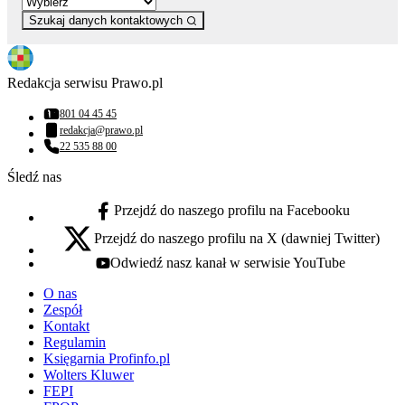
Szukaj danych kontaktowych
Redakcja serwisu Prawo.pl
801 04 45 45
Numer telefonu:
redakcja@prawo.pl
Adres email:
22 535 88 00
Numer telefonu:
Śledź nas
Przejdź do naszego profilu na Facebooku
facebook - otwiera się w nowej karcie
Przejdź do naszego profilu na X (dawniej Twitter)
x - otwiera się w nowej karcie
Odwiedź nasz kanał w serwisie YouTube
youtube - otwiera się w nowej karcie
O nas
Zespół
Kontakt
Regulamin
Księgarnia Profinfo.pl
Wolters Kluwer
FEPI