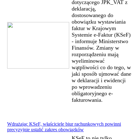
dotyczącego JPK_VAT z
deklaracją,
dostosowanego do
obowiązku wystawiania
faktur w Krajowym
Systemie e-Faktur (KSeF)
- informuje Ministerstwo
Finansów. Zmiany w
rozporządzeniu mają
wyeliminować
wątpliwości co do tego, w
jaki sposób ujmować dane
w deklaracji i ewidencji
po wprowadzeniu
obligatoryjnego e-
fakturowania.
Wdrażając KSeF, właściciele biur rachunkowych powinni
precyzyjnie ustalić zakres obowiązków
KSeF to nie tylko