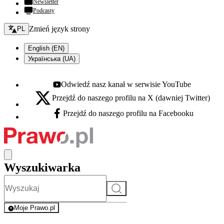
Newsletter
Podcasty
Zmień język - bieżący:
Zmień język strony
PL
English (EN)
Українська (UA)
Odwiedź nasz kanał w serwisie YouTube
Youtube - otwiera się w nowej karcie
Przejdź do naszego profilu na X (dawniej Twitter)
X - otwiera się w nowej karcie
Przejdź do naszego profilu na Facebooku
Facebook - otwiera się w nowej karcie
Wyszukiwarka
Szukaj
Moje Prawo.pl
- rejestracja i logowanie do serwisu