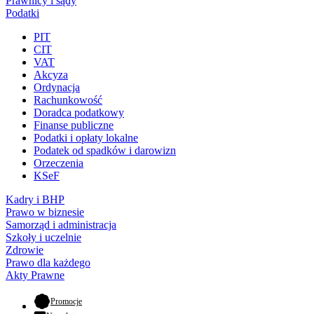
Prawnicy i sądy
Podatki
PIT
CIT
VAT
Akcyza
Ordynacja
Rachunkowość
Doradca podatkowy
Finanse publiczne
Podatki i opłaty lokalne
Podatek od spadków i darowizn
Orzeczenia
KSeF
Kadry i BHP
Prawo w biznesie
Samorząd i administracja
Szkoły i uczelnie
Zdrowie
Prawo dla każdego
Akty Prawne
- otwiera się w nowej karcie
Promocje