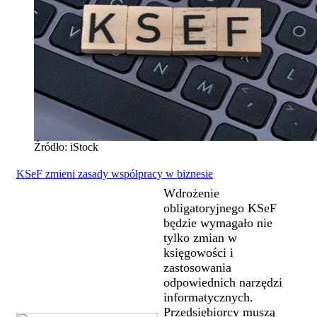
Źródło: iStock
KSeF zmieni zasady współpracy w biznesie
Wdrożenie
obligatoryjnego KSeF
będzie wymagało nie
tylko zmian w
księgowości i
zastosowania
odpowiednich narzędzi
informatycznych.
Przedsiębiorcy muszą