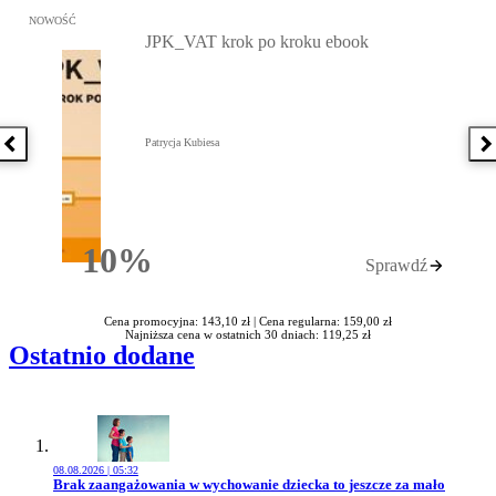
Przejdź do: JPK_VAT krok po kroku ebook, Patrycja Kubiesa - otw
NOWOŚĆ
JPK_VAT krok po kroku ebook
Patrycja Kubiesa
Poprzednia książka
N
10%
Sprawdź
Rabatu
Cena promocyjna: 143,10 zł |
Cena regularna: 159,00 zł
Najniższa cena w ostatnich 30 dniach: 119,25 zł
Ostatnio dodane
08.08.2026 | 05:32
Przejdź do artykułu:
Brak zaangażowania w wychowanie dziecka to jeszcze za mało