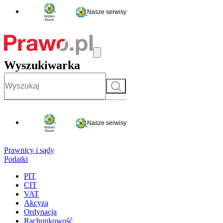
Nasze serwisy
Wyszukiwarka
Szukaj
Nasze serwisy
Prawnicy i sądy
Podatki
PIT
CIT
VAT
Akcyza
Ordynacja
Rachunkowość