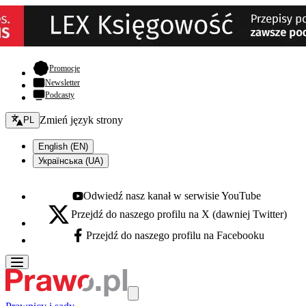
- otwiera się w nowej karcie
Promocje
Newsletter
Podcasty
Zmień język - bieżący:
Zmień język strony
PL
English (EN)
Українська (UA)
Odwiedź nasz kanał w serwisie YouTube
Youtube - otwiera się w nowej karcie
Przejdź do naszego profilu na X (dawniej Twitter)
X - otwiera się w nowej karcie
Przejdź do naszego profilu na Facebooku
Facebook - otwiera się w nowej karcie