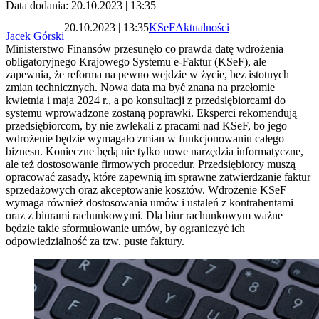
Data dodania: 20.10.2023 | 13:35
20.10.2023 | 13:35
KSeF
Aktualności
Jacek Górski
Ministerstwo Finansów przesunęło co prawda datę wdrożenia
obligatoryjnego Krajowego Systemu e-Faktur (KSeF), ale
zapewnia, że reforma na pewno wejdzie w życie, bez istotnych
zmian technicznych. Nowa data ma być znana na przełomie
kwietnia i maja 2024 r., a po konsultacji z przedsiębiorcami do
systemu wprowadzone zostaną poprawki. Eksperci rekomendują
przedsiębiorcom, by nie zwlekali z pracami nad KSeF, bo jego
wdrożenie będzie wymagało zmian w funkcjonowaniu całego
biznesu. Konieczne będą nie tylko nowe narzędzia informatyczne,
ale też dostosowanie firmowych procedur. Przedsiębiorcy muszą
opracować zasady, które zapewnią im sprawne zatwierdzanie faktur
sprzedażowych oraz akceptowanie kosztów. Wdrożenie KSeF
wymaga również dostosowania umów i ustaleń z kontrahentami
oraz z biurami rachunkowymi. Dla biur rachunkowym ważne
będzie takie sformułowanie umów, by ograniczyć ich
odpowiedzialność za tzw. puste faktury.