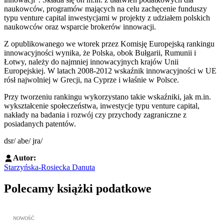
naukowców, programów mających na celu zachęcenie funduszy
typu venture capital inwestycjami w projekty z udziałem polskich
naukowców oraz wsparcie brokerów innowacji.
Z opublikowanego we wtorek przez Komisję Europejską rankingu
innowacyjności wynika, że Polska, obok Bułgarii, Rumunii i
Łotwy, należy do najmniej innowacyjnych krajów Unii
Europejskiej. W latach 2008-2012 wskaźnik innowacyjności w UE
rósł najwolniej w Grecji, na Cyprze i właśnie w Polsce.
Przy tworzeniu rankingu wykorzystano takie wskaźniki, jak m.in.
wykształcenie społeczeństwa, inwestycje typu venture capital,
nakłady na badania i rozwój czy przychody zagraniczne z
posiadanych patentów.
dsr/ abe/ jra/
Autor:
Starzyńska-Rosiecka Danuta
Polecamy książki podatkowe
Przejdź do: JPK_VAT krok po kroku ebook, Patrycja Kubiesa - otw
NOWOŚĆ