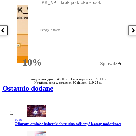
JPK_VAT krok po kroku ebook
Patrycja Kubiesa
Poprzednia książka
N
10%
Sprawdź
Rabatu
Cena promocyjna: 143,10 zł |
Cena regularna: 159,00 zł
Najniższa cena w ostatnich 30 dniach: 119,25 zł
Ostatnio dodane
05:08
Przejdź do artykułu:
Ofiarom ataków hakerskich trudno odliczyć koszty podatkowe