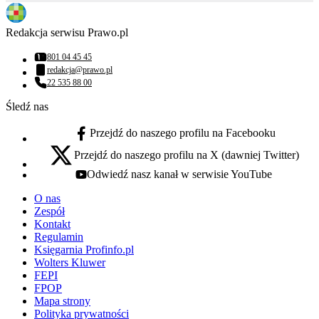
Redakcja serwisu Prawo.pl
801 04 45 45
Numer telefonu:
redakcja@prawo.pl
Adres email:
22 535 88 00
Numer telefonu:
Śledź nas
Przejdź do naszego profilu na Facebooku
facebook - otwiera się w nowej karcie
Przejdź do naszego profilu na X (dawniej Twitter)
x - otwiera się w nowej karcie
Odwiedź nasz kanał w serwisie YouTube
youtube - otwiera się w nowej karcie
O nas
Zespół
Kontakt
Regulamin
Księgarnia Profinfo.pl
Wolters Kluwer
FEPI
FPOP
Mapa strony
Polityka prywatności