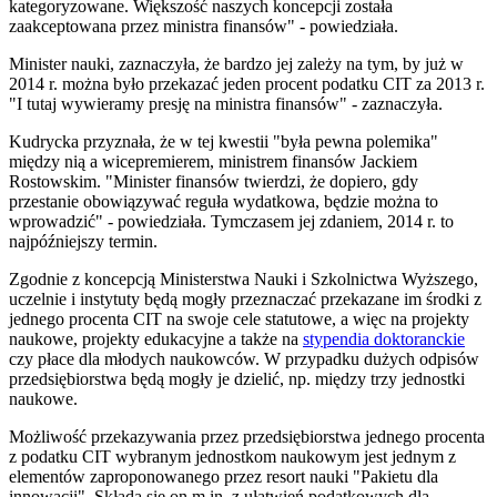
kategoryzowane. Większość naszych koncepcji została
zaakceptowana przez ministra finansów" - powiedziała.
Minister nauki, zaznaczyła, że bardzo jej zależy na tym, by już w
2014 r. można było przekazać jeden procent podatku CIT za 2013 r.
"I tutaj wywieramy presję na ministra finansów" - zaznaczyła.
Kudrycka przyznała, że w tej kwestii "była pewna polemika"
między nią a wicepremierem, ministrem finansów Jackiem
Rostowskim. "Minister finansów twierdzi, że dopiero, gdy
przestanie obowiązywać reguła wydatkowa, będzie można to
wprowadzić" - powiedziała. Tymczasem jej zdaniem, 2014 r. to
najpóźniejszy termin.
Zgodnie z koncepcją Ministerstwa Nauki i Szkolnictwa Wyższego,
uczelnie i instytuty będą mogły przeznaczać przekazane im środki z
jednego procenta CIT na swoje cele statutowe, a więc na projekty
naukowe, projekty edukacyjne a także na
stypendia doktoranckie
czy płace dla młodych naukowców. W przypadku dużych odpisów
przedsiębiorstwa będą mogły je dzielić, np. między trzy jednostki
naukowe.
Możliwość przekazywania przez przedsiębiorstwa jednego procenta
z podatku CIT wybranym jednostkom naukowym jest jednym z
elementów zaproponowanego przez resort nauki "Pakietu dla
innowacji". Składa się on m.in. z ułatwień podatkowych dla