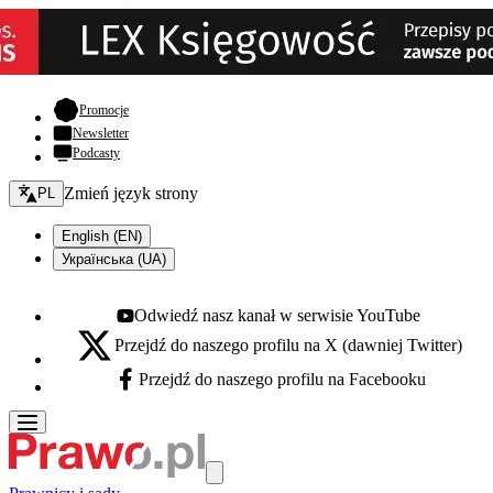
- otwiera się w nowej karcie
Promocje
Newsletter
Podcasty
Zmień język - bieżący:
Zmień język strony
PL
English (EN)
Українська (UA)
Odwiedź nasz kanał w serwisie YouTube
Youtube - otwiera się w nowej karcie
Przejdź do naszego profilu na X (dawniej Twitter)
X - otwiera się w nowej karcie
Przejdź do naszego profilu na Facebooku
Facebook - otwiera się w nowej karcie