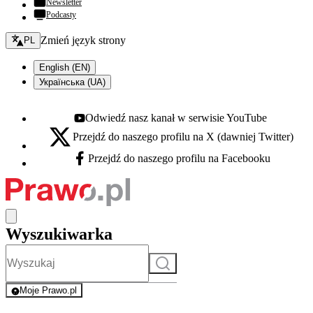
Newsletter
Podcasty
Zmień język - bieżący:
Zmień język strony
PL
English (EN)
Українська (UA)
Odwiedź nasz kanał w serwisie YouTube
Youtube - otwiera się w nowej karcie
Przejdź do naszego profilu na X (dawniej Twitter)
X - otwiera się w nowej karcie
Przejdź do naszego profilu na Facebooku
Facebook - otwiera się w nowej karcie
Wyszukiwarka
Szukaj
Moje Prawo.pl
- rejestracja i logowanie do serwisu