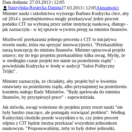
Data dodania: 27.03.2013 | 12:05
Starzyńska-Rosiecka Danuta
27.03.2013 | 12:05
Aktualności
Minister nauki i szkolnictwa wyższego Barbara Kudrycka chce, aby
od 2014 r. przedsiębiorstwa mogły przekazywać jeden procent
podatku CIT na wybraną przez siebie instytucję naukową, dlatego -
jak zaznaczyła - w tej sprawie wywiera presję na ministra finansów.
Możliwość przekazania jednego procenta z CIT to inicjatywa
resortu nauki, która ma sprzyjać innowacyjności. "Przekazaliśmy
naszą koncepcję do ministra finansów. Minister opracował projekt
ustawy; my do tego projektu przekazaliśmy kilka uwag. Myślę, że
w niedługim czasie projekt ten stanie na posiedzeniu rządu" -
powiedziała Kudrycka w środę w audycji "Salon Polityczny
Trójki".
Minister zaznaczyła, że chciałaby, aby projekt był w kwietniu
omawiany na posiedzeniu rządu, albo przynajmniej na posiedzeniu
komitetu stałego Rady Ministrów. "Będę apelowała do ministra
finansów, by przyspieszył prace" - zapowiedziała.
Jak mówiła, uwagi wniesione do projektu przez resort nauki "nie
były bardzo znaczące, ale pomagały rozwiązać problem". Według
Kudryckiej chodziło przede wszystkim o to, czy jeden procent
odpisu z CIT będzie można przekazać wszystkim jednostkom
naukowym. "Proponowaliśmy, żeby to były dobre jednostki,