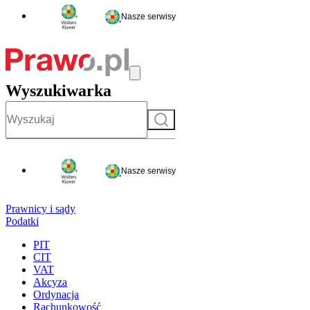
Nasze serwisy
Wyszukiwarka
Szukaj
Nasze serwisy
Prawnicy i sądy
Podatki
PIT
CIT
VAT
Akcyza
Ordynacja
Rachunkowość