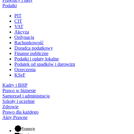
Prawnicy i sądy
Podatki
PIT
CIT
VAT
Akcyza
Ordynacja
Rachunkowość
Doradca podatkowy
Finanse publiczne
Podatki i opłaty lokalne
Podatek od spadków i darowizn
Orzeczenia
KSeF
Kadry i BHP
Prawo w biznesie
Samorząd i administracja
Szkoły i uczelnie
Zdrowie
Prawo dla każdego
Akty Prawne
- otwiera się w nowej karcie
Promocje