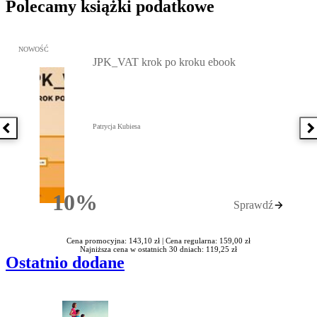
Polecamy książki podatkowe
Przejdź do: JPK_VAT krok po kroku ebook, Patrycja Kubiesa - otw
NOWOŚĆ
JPK_VAT krok po kroku ebook
Patrycja Kubiesa
Poprzednia książka
N
10%
Sprawdź
Rabatu
Cena promocyjna: 143,10 zł |
Cena regularna: 159,00 zł
Najniższa cena w ostatnich 30 dniach: 119,25 zł
Ostatnio dodane