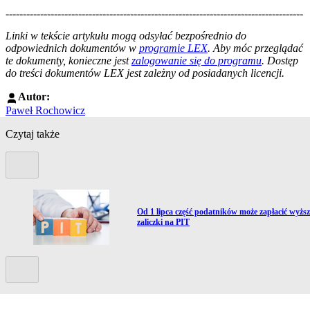
--------------------------------------------------------------------------------------
--------------------------------------------------------
Linki w tekście artykułu mogą odsyłać bezpośrednio do
odpowiednich dokumentów w
programie LEX
. Aby móc przeglądać
te dokumenty, konieczne jest
zalogowanie się do programu
. Dostęp
do treści dokumentów LEX jest zależny od posiadanych licencji.
Autor:
Paweł Rochowicz
Czytaj także
Poprzedni slide
Przejdź do artykułu:
Od 1 lipca część podatników może zapłacić wyższ
zaliczki na PIT
Kolejny slide