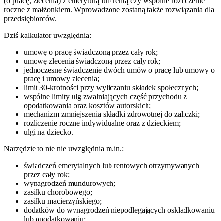
(o pracę, zlecenia) z emeryturą lub rentą czy wspólne rozliczenie
roczne z małżonkiem. Wprowadzone zostaną także rozwiązania dla
przedsiębiorców.
Dziś kalkulator uwzględnia:
umowę o pracę świadczoną przez cały rok;
umowę zlecenia świadczoną przez cały rok;
jednoczesne świadczenie dwóch umów o pracę lub umowy o
pracę i umowy zlecenia;
limit 30-krotności przy wyliczaniu składek społecznych;
wspólne limity ulg zwalniających część przychodu z
opodatkowania oraz kosztów autorskich;
mechanizm zmniejszenia składki zdrowotnej do zaliczki;
rozliczenie roczne indywidualne oraz z dzieckiem;
ulgi na dziecko.
Narzędzie to nie nie uwzględnia m.in.:
świadczeń emerytalnych lub rentowych otrzymywanych
przez cały rok;
wynagrodzeń mundurowych;
zasiłku chorobowego;
zasiłku macierzyńskiego;
dodatków do wynagrodzeń niepodlegających oskładkowaniu
lub opodatkowaniu;