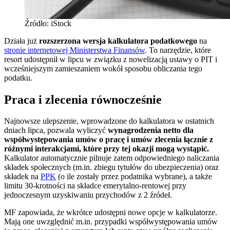
Źródło: iStock
Działa już
rozszerzona wersja kalkulatora podatkowego
na
stronie internetowej Ministerstwa Finansów
. To narzędzie, które
resort udostępnił w lipcu w związku z nowelizacją ustawy o PIT i
wcześniejszym zamieszaniem wokół sposobu obliczania tego
podatku.
Praca i zlecenia równocześnie
Najnowsze ulepszenie, wprowadzone do kalkulatora w ostatnich
dniach lipca, pozwala wyliczyć
wynagrodzenia netto dla
współwystępowania umów o pracę i umów zlecenia łącznie z
różnymi interakcjami, które przy tej okazji mogą wystąpić.
Kalkulator automatycznie pilnuje zatem odpowiedniego naliczania
składek społecznych (m.in. zbiegu tytułów do ubezpieczenia) oraz
składek na
PPK
(o ile zostały przez podatnika wybrane), a także
limitu 30-krotności na składce emerytalno-rentowej przy
jednoczesnym uzyskiwaniu przychodów z 2 źródeł.
MF zapowiada, że wkrótce udostępni nowe opcje w kalkulatorze.
Mają one uwzględnić m.in. przypadki współwystępowania umów