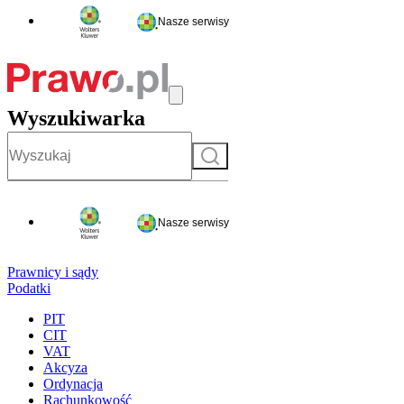
Nasze serwisy
Wyszukiwarka
Szukaj
Nasze serwisy
Prawnicy i sądy
Podatki
PIT
CIT
VAT
Akcyza
Ordynacja
Rachunkowość