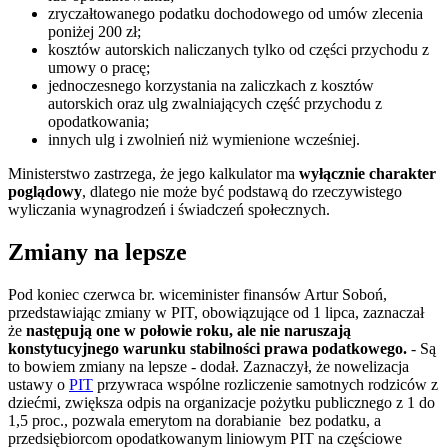
zryczałtowanego podatku dochodowego od umów zlecenia
poniżej 200 zł;
kosztów autorskich naliczanych tylko od części przychodu z
umowy o pracę;
jednoczesnego korzystania na zaliczkach z kosztów
autorskich oraz ulg zwalniających część przychodu z
opodatkowania;
innych ulg i zwolnień niż wymienione wcześniej.
Ministerstwo zastrzega, że jego kalkulator ma
wyłącznie charakter
poglądowy
, dlatego nie może być podstawą do rzeczywistego
wyliczania wynagrodzeń i świadczeń społecznych.
Zmiany na lepsze
Pod koniec czerwca br. wiceminister finansów Artur Soboń,
przedstawiając zmiany w PIT, obowiązujące od 1 lipca, zaznaczał
że
następują one w połowie roku, ale nie naruszają
konstytucyjnego warunku stabilności prawa podatkowego.
- Są
to bowiem zmiany na lepsze - dodał. Zaznaczył, że nowelizacja
ustawy o
PIT
przywraca wspólne rozliczenie samotnych rodziców z
dziećmi, zwiększa odpis na organizacje pożytku publicznego z 1 do
1,5 proc., pozwala emerytom na dorabianie bez podatku, a
przedsiębiorcom opodatkowanym liniowym PIT na częściowe