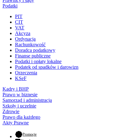
Prawnicy i sądy
Podatki
PIT
CIT
VAT
Akcyza
Ordynacja
Rachunkowość
Doradca podatkowy
Finanse publiczne
Podatki i opłaty lokalne
Podatek od spadków i darowizn
Orzeczenia
KSeF
Kadry i BHP
Prawo w biznesie
Samorząd i administracja
Szkoły i uczelnie
Zdrowie
Prawo dla każdego
Akty Prawne
- otwiera się w nowej karcie
Promocje