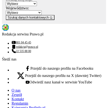
Województwo:
Szukaj danych kontaktowych
Redakcja serwisu Prawo.pl
801 04 45 45
Numer telefonu:
redakcja@prawo.pl
Adres email:
22 535 88 00
Numer telefonu:
Śledź nas
Przejdź do naszego profilu na Facebooku
facebook - otwiera się w nowej karcie
Przejdź do naszego profilu na X (dawniej Twitter)
x - otwiera się w nowej karcie
Odwiedź nasz kanał w serwisie YouTube
youtube - otwiera się w nowej karcie
O nas
Zespół
Kontakt
Regulamin
Księgarnia Profinfo.pl