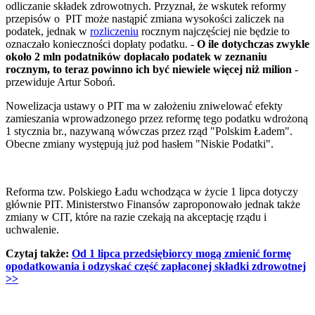
odliczanie składek zdrowotnych. Przyznał, że wskutek reformy
przepisów o PIT może nastąpić zmiana wysokości zaliczek na
podatek, jednak w
rozliczeniu
rocznym najczęściej nie będzie to
oznaczało konieczności dopłaty podatku. -
O ile dotychczas zwykle
około 2 mln podatników dopłacało podatek w zeznaniu
rocznym, to teraz powinno ich być niewiele więcej niż milion
-
przewiduje Artur Soboń.
Nowelizacja ustawy o PIT ma w założeniu zniwelować efekty
zamieszania wprowadzonego przez reformę tego podatku wdrożoną
1 stycznia br., nazywaną wówczas przez rząd "Polskim Ładem".
Obecne zmiany występują już pod hasłem "Niskie Podatki".
Reforma tzw. Polskiego Ładu wchodząca w życie 1 lipca dotyczy
głównie PIT. Ministerstwo Finansów zaproponowało jednak także
zmiany w CIT, które na razie czekają na akceptację rządu i
uchwalenie.
Czytaj także:
Od 1 lipca przedsiębiorcy mogą zmienić formę
opodatkowania i odzyskać część zapłaconej składki zdrowotnej
>>