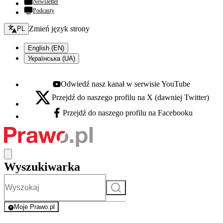
Newsletter
Podcasty
Zmień język - bieżący:
Zmień język strony
PL
English (EN)
Українська (UA)
Odwiedź nasz kanał w serwisie YouTube
Youtube - otwiera się w nowej karcie
Przejdź do naszego profilu na X (dawniej Twitter)
X - otwiera się w nowej karcie
Przejdź do naszego profilu na Facebooku
Facebook - otwiera się w nowej karcie
Wyszukiwarka
Szukaj
Moje Prawo.pl
- rejestracja i logowanie do serwisu