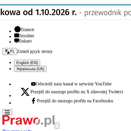
- otwiera się w nowej karcie
Promocje
Newsletter
Podcasty
Zmień język - bieżący:
Zmień język strony
PL
English (EN)
Українська (UA)
Odwiedź nasz kanał w serwisie YouTube
Youtube - otwiera się w nowej karcie
Przejdź do naszego profilu na X (dawniej Twitter)
X - otwiera się w nowej karcie
Przejdź do naszego profilu na Facebooku
Facebook - otwiera się w nowej karcie