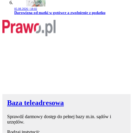
05.08.2026 | 18:02
Przejdź do artykułu:
Darowizna od matki w gotówce a zwolnienie z podatku
Baza teleadresowa
Sprawdź darmowy dostęp do pełnej bazy m.in. sądów i
urzędów.
Rodzaj instytucji: