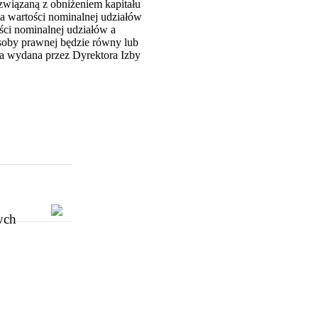
związaną z obniżeniem kapitału
ia wartości nominalnej udziałów
ci nominalnej udziałów a
osoby prawnej będzie równy lub
na wydana przez Dyrektora Izby
ych