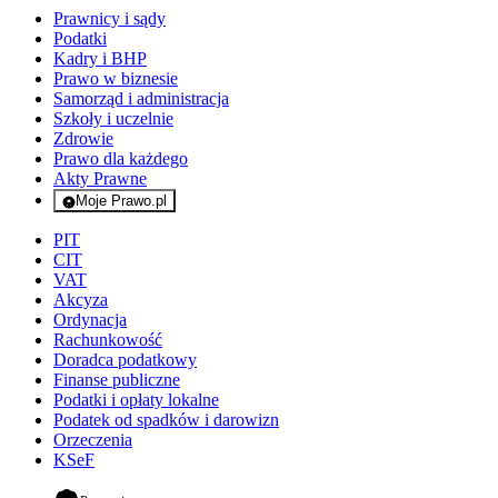
Prawnicy i sądy
Podatki
Kadry i BHP
Prawo w biznesie
Samorząd i administracja
Szkoły i uczelnie
Zdrowie
Prawo dla każdego
Akty Prawne
Moje Prawo.pl
- rejestracja i logowanie do serwisu
PIT
CIT
VAT
Akcyza
Ordynacja
Rachunkowość
Doradca podatkowy
Finanse publiczne
Podatki i opłaty lokalne
Podatek od spadków i darowizn
Orzeczenia
KSeF