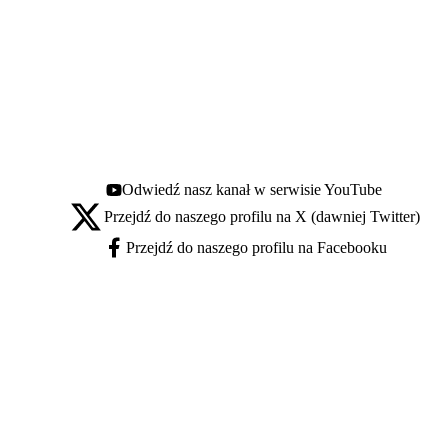
Odwiedź nasz kanał w serwisie YouTube
Youtube - otwiera się w nowej karcie
Przejdź do naszego profilu na X (dawniej Twitter)
X - otwiera się w nowej karcie
Przejdź do naszego profilu na Facebooku
Facebook - otwiera się w nowej karcie