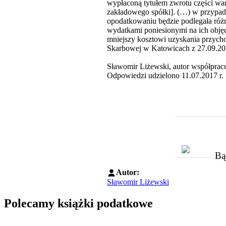
wypłaconą tytułem zwrotu części war
zakładowego spółki]. (…) w przypadk
opodatkowaniu będzie podlegała ró
wydatkami poniesionymi na ich objęc
mniejszy kosztowi uzyskania przycho
Skarbowej w Katowicach z 27.09.201
Sławomir Liżewski, autor współpra
Odpowiedzi udzielono 11.07.2017 r.
Bą
Autor:
Sławomir Liżewski
Polecamy książki podatkowe