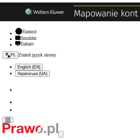
- otwiera się w nowej karcie
Promocje
Newsletter
Podcasty
Zmień język - bieżący:
Zmień język strony
PL
English (EN)
Українська (UA)