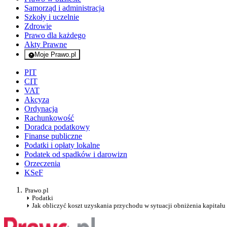
Samorząd i administracja
Szkoły i uczelnie
Zdrowie
Prawo dla każdego
Akty Prawne
Moje Prawo.pl
- rejestracja i logowanie do serwisu
PIT
CIT
VAT
Akcyza
Ordynacja
Rachunkowość
Doradca podatkowy
Finanse publiczne
Podatki i opłaty lokalne
Podatek od spadków i darowizn
Orzeczenia
KSeF
Prawo.pl
Podatki
Jak obliczyć koszt uzyskania przychodu w sytuacji obniżenia kapitał