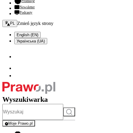
- otwiera się w nowej karcie
Promocje
Newsletter
Podcasty
Zmień język - bieżący:
Zmień język strony
PL
English (EN)
Українська (UA)
Wyszukiwarka
Szukaj
Moje Prawo.pl
- rejestracja i logowanie do serwisu