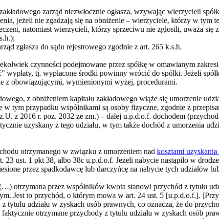
zakładowego zarząd niezwłocznie ogłasza, wzywając wierzycieli spółk
zenia, jeżeli nie zgadzają się na obniżenie – wierzyciele, którzy w tym t
czeni, natomiast wierzycieli, którzy sprzeciwu nie zgłosili, uważa się 
.h.);
rząd zgłasza do sądu rejestrowego zgodnie z art. 265 k.s.h.
iekolwiek czynności podejmowane przez spółkę w omawianym zakresi
wypłaty, tj. wypłacone środki powinny wrócić do spółki. Jeżeli spółk
ie z obowiązującymi, wymienionymi wyżej, procedurami.
dowego, z obniżeniem kapitału zakładowego wiąże się umorzenie udzi
 w tym przypadku wspólnikami są osoby fizyczne, zgodnie z przepisam
. z 2016 r. poz. 2032 ze zm.) – dalej u.p.d.o.f. dochodem (przycho
ycznie uzyskany z tego udziału, w tym także dochód z umorzenia udział
ychodu otrzymanego w związku z umorzeniem nad
kosztami uzyskania
 art. 23 ust. 1 pkt 38, albo 38c u.p.d.o.f. Jeżeli nabycie nastąpiło w dro
sione przez spadkodawcę lub darczyńcę na nabycie tych udziałów lub akc
„(…) otrzymana przez wspólników kwota stanowi przychód z tytułu ud
m. Jest to przychód, o którym mowa w art. 24 ust. 5 [u.p.d.o.f.]. [Prz
 tytułu udziału w zyskach osób prawnych, co oznacza, że do przychod
 faktycznie otrzymane przychody z tytułu udziału w zyskach osób pra