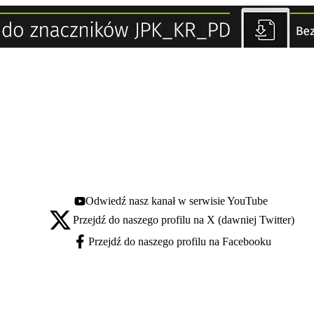
Odwiedź nasz kanał w serwisie YouTube
Youtube - otwiera się w nowej karcie
Przejdź do naszego profilu na X (dawniej Twitter)
X - otwiera się w nowej karcie
Przejdź do naszego profilu na Facebooku
Facebook - otwiera się w nowej karcie