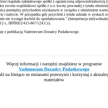
tości kapitału zakładowego spółki z ograniczoną odpowiedzialnością [
u zwrotu wspólnikowi spółki z o.o. kwoty powstałej z tytułu obniżen
żnica pomiędzy przychodem uzyskanym w związku z obniżeniem wartoś
ie i nabycie. W przypadku gdy przychód z tytułu udziału w zyskach 
du nie wystąpi dochód do opodatkowania.” (interpretacja indywidual
2 r., IBPBII/2/415-867/12/ŁCz).
cuje z publikacją Vademecum Doradcy Podatkowego
Więcej informacji i narzędzi znajdziesz w programie
Vademecum Doradcy Podatkowego
dź na bieżąco ze zmianami prawnymi i korzystaj z aktualn
materiałów