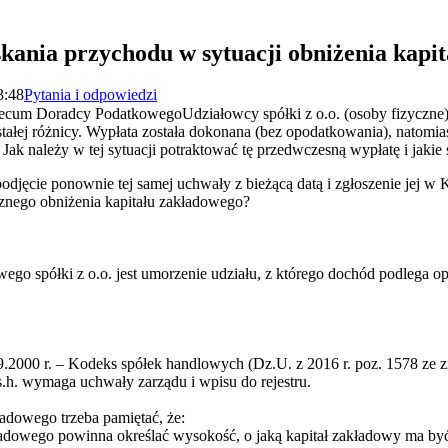
skania przychodu w sytuacji obniżenia kapi
3:48
Pytania i odpowiedzi
mecum Doradcy PodatkowegoUdziałowcy spółki z o.o. (osoby fizyczne)
ałej różnicy. Wypłata została dokonana (bez opodatkowania), natomias
 Jak należy w tej sytuacji potraktować tę przedwczesną wypłatę i jakie 
 podjęcie ponownie tej samej uchwały z bieżącą datą i zgłoszenie jej w
cznego obniżenia kapitału zakładowego?
wego spółki z o.o. jest umorzenie udziału, z którego dochód podlega
9.2000 r. – Kodeks spółek handlowych (Dz.U. z 2016 r. poz. 1578 ze zm.
s.h. wymaga uchwały zarządu i wpisu do rejestru.
adowego trzeba pamiętać, że:
ładowego powinna określać wysokość, o jaką kapitał zakładowy ma być