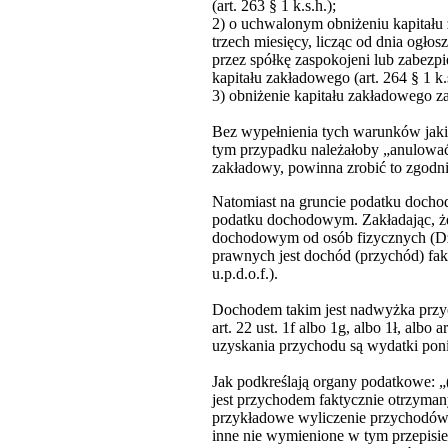
(art. 263 § 1 k.s.h.);
2) o uchwalonym obniżeniu kapitału 
trzech miesięcy, licząc od dnia ogłos
przez spółkę zaspokojeni lub zabezpie
kapitału zakładowego (art. 264 § 1 k.s
3) obniżenie kapitału zakładowego za
Bez wypełnienia tych warunków jak
tym przypadku należałoby „anulować” 
zakładowy, powinna zrobić to zgodn
Natomiast na gruncie podatku docho
podatku dochodowym. Zakładając, że
dochodowym od osób fizycznych (Dz.U
prawnych jest dochód (przychód) fakt
u.p.d.o.f.).
Dochodem takim jest nadwyżka prz
art. 22 ust. 1f albo 1g, albo 1ł, albo
uzyskania przychodu są wydatki ponie
Jak podkreślają organy podatkowe: 
jest przychodem faktycznie otrzymany
przykładowe wyliczenie przychodów z
inne nie wymienione w tym przepisie