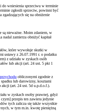
i do wniesienia sprzeciwu w terminie
erminie zgłosili sprzeciw, powinni być
za zgadzających się na obniżenie
e są nieważne. Moim zdaniem, w
a nadal zamierza obniżyć kapitał
ałów, które wywołuje skutki w
i ustawy z 26.07.1991 r. o podatku
dem) z udziału w zyskach osób
ów lub akcji (art. 24 ust. 5 pkt 1
 przychodu
obliczonymi zgodnie z
dze spadku lub darowizny, kosztami
ji (art. 24 ust. 5d u.p.d.o.f.).
ziału w zyskach osoby prawnej, gdyż
y czym] przepis ten zawiera jedynie
ów tych zalicza się także wszystkie
wnych, w tym m.in. kwotę pieniężną