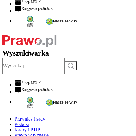
otwiera się w nowej karcie
Sklep LEX.pl
otwiera się w nowej karcie
Księgarnia profinfo.pl
Nasze serwisy
Wyszukiwarka
Szukaj
otwiera się w nowej karcie
Sklep LEX.pl
otwiera się w nowej karcie
Księgarnia profinfo.pl
Nasze serwisy
Prawnicy i sądy
Podatki
Kadry i BHP
Prawo w biznesie