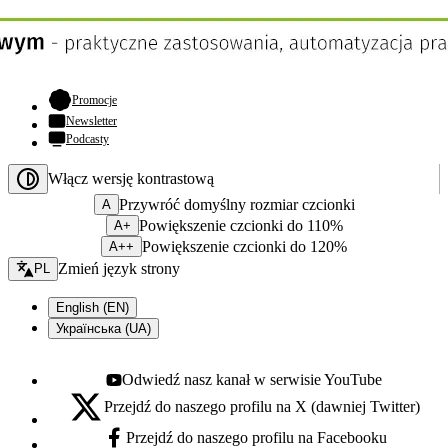
- otwiera się w nowej karcie
Promocje
Newsletter
Podcasty
Włącz wersję kontrastową
Przywróć domyślny rozmiar czcionki
A
Powiększenie czcionki do 110%
A+
Powiększenie czcionki do 120%
A++
Zmień język - bieżący:
Zmień język strony
PL
English (EN)
Українська (UA)
Odwiedź nasz kanał w serwisie YouTube
Youtube - otwiera się w nowej karcie
Przejdź do naszego profilu na X (dawniej Twitter)
X - otwiera się w nowej karcie
Przejdź do naszego profilu na Facebooku
Facebook - otwiera się w nowej karcie