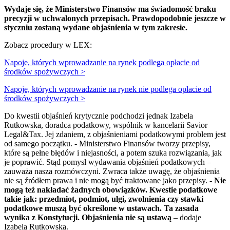
Wydaje się, że Ministerstwo Finansów ma świadomość braku
precyzji w uchwalonych przepisach. Prawdopodobnie jeszcze w
styczniu zostaną wydane objaśnienia w tym zakresie.
Zobacz procedury w LEX:
Napoje, których wprowadzanie na rynek podlega opłacie od
środków spożywczych >
Napoje, których wprowadzanie na rynek nie podlega opłacie od
środków spożywczych >
Do kwestii objaśnień krytycznie podchodzi jednak Izabela
Rutkowska, doradca podatkowy, wspólnik w kancelarii Savior
Legal&Tax. Jej zdaniem, z objaśnieniami podatkowymi problem jest
od samego początku. - Ministerstwo Finansów tworzy przepisy,
które są pełne błędów i niejasności, a potem szuka rozwiązania, jak
je poprawić. Stąd pomysł wydawania objaśnień podatkowych –
zauważa nasza rozmówczyni. Zwraca także uwagę, że objaśnienia
nie są źródłem prawa i nie mogą być traktowane jako przepisy. -
Nie
mogą też nakładać żadnych obowiązków. Kwestie podatkowe
takie jak: przedmiot, podmiot, ulgi, zwolnienia czy stawki
podatkowe muszą być określone w ustawach. Ta zasada
wynika z Konstytucji. Objaśnienia nie są ustawą
– dodaje
Izabela Rutkowska.