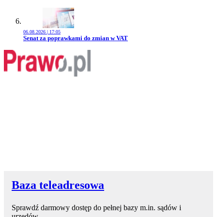
06.08.2026 | 17:05
Przejdź do artykułu:
Senat za poprawkami do zmian w VAT
Baza teleadresowa
Sprawdź darmowy dostęp do pełnej bazy m.in. sądów i
urzędów.