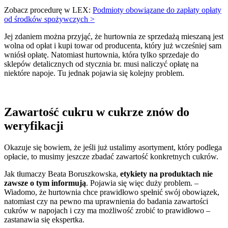
Zobacz procedurę w LEX:
Podmioty obowiązane do zapłaty opłaty
od środków spożywczych >
Jej zdaniem można przyjąć, że hurtownia ze sprzedażą mieszaną jest
wolna od opłat i kupi towar od producenta, który już wcześniej sam
wniósł opłatę. Natomiast hurtownia, która tylko sprzedaje do
sklepów detalicznych od stycznia br. musi naliczyć opłatę na
niektóre napoje. Tu jednak pojawia się kolejny problem.
Zawartość cukru w cukrze znów do
weryfikacji
Okazuje się bowiem, że jeśli już ustalimy asortyment, który podlega
opłacie, to musimy jeszcze zbadać zawartość konkretnych cukrów.
Jak tłumaczy Beata Boruszkowska,
etykiety na produktach nie
zawsze o tym informują
. Pojawia się więc duży problem. –
Wiadomo, że hurtownia chce prawidłowo spełnić swój obowiązek,
natomiast czy na pewno ma uprawnienia do badania zawartości
cukrów w napojach i czy ma możliwość zrobić to prawidłowo –
zastanawia się ekspertka.