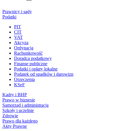
Prawnicy i sądy
Podatki
PIT
CIT
VAT
Akcyza
Ordynacja
Rachunkowość
Doradca podatkowy
Finanse publiczne
Podatki i opłaty lokalne
Podatek od spadków i darowizn
Orzeczenia
KSeF
Kadry i BHP
Prawo w biznesie
Samorząd i administracja
Szkoły i uczelnie
Zdrowie
Prawo dla każdego
Akty Prawne