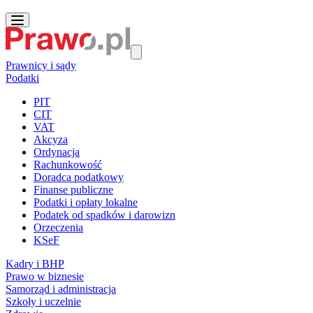
Prawnicy i sądy
Podatki
PIT
CIT
VAT
Akcyza
Ordynacja
Rachunkowość
Doradca podatkowy
Finanse publiczne
Podatki i opłaty lokalne
Podatek od spadków i darowizn
Orzeczenia
KSeF
Kadry i BHP
Prawo w biznesie
Samorząd i administracja
Szkoły i uczelnie