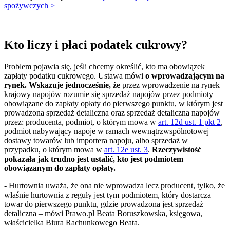
spożywczych >
Kto liczy i płaci podatek cukrowy?
Problem pojawia się, jeśli chcemy określić, kto ma obowiązek
zapłaty podatku cukrowego. Ustawa mówi
o wprowadzającym na
rynek. Wskazuje jednocześnie, że
przez wprowadzenie na rynek
krajowy napojów rozumie się sprzedaż napojów przez podmioty
obowiązane do zapłaty opłaty do pierwszego punktu, w którym jest
prowadzona sprzedaż detaliczna oraz sprzedaż detaliczna napojów
przez: producenta, podmiot, o którym mowa w
art. 12d ust. 1 pkt 2
,
podmiot nabywający napoje w ramach wewnątrzwspólnotowej
dostawy towarów lub importera napoju, albo sprzedaż w
przypadku, o którym mowa w
art. 12e ust. 3
.
Rzeczywistość
pokazała jak trudno jest ustalić, kto jest podmiotem
obowiązanym do zapłaty opłaty.
- Hurtownia uważa, że ona nie wprowadza lecz producent, tylko, że
właśnie hurtownia z reguły jest tym podmiotem, który dostarcza
towar do pierwszego punktu, gdzie prowadzona jest sprzedaż
detaliczna – mówi Prawo.pl Beata Boruszkowska, księgowa,
właścicielka Biura Rachunkowego Beata.