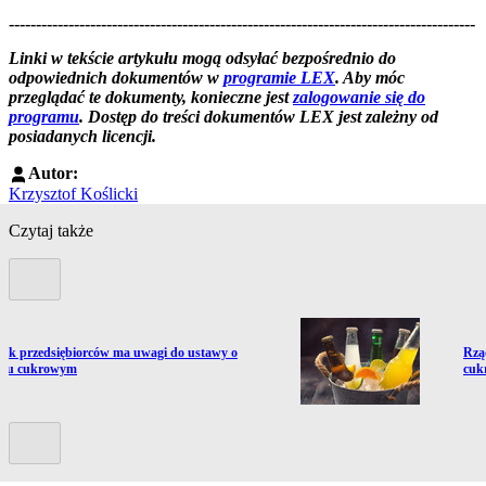
--------------------------------------------------------------------------------------
--------------------------------------------------------
Linki w tekście artykułu mogą odsyłać bezpośrednio do
odpowiednich dokumentów w
programie LEX
. Aby móc
przeglądać te dokumenty, konieczne jest
zalogowanie się do
programu
. Dostęp do treści dokumentów LEX jest zależny od
posiadanych licencji.
Autor:
Krzysztof Koślicki
Czytaj także
Poprzedni slide
ź do artykułu:
Prze
nik przedsiębiorców ma uwagi do ustawy o
Rzą
tku cukrowym
cuk
Kolejny slide