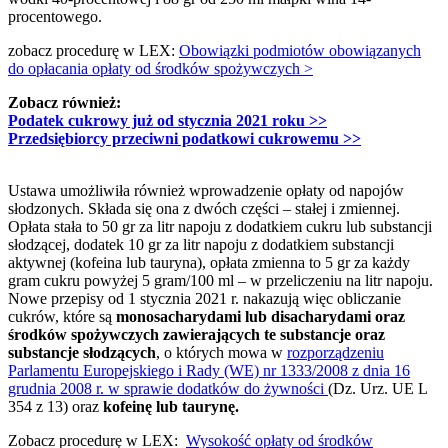
procentowego.
zobacz procedurę w LEX:
Obowiązki podmiotów obowiązanych
do opłacania opłaty od środków spożywczych >
Zobacz również:
Podatek cukrowy już od stycznia 2021 roku
>>
Przedsiębiorcy przeciwni podatkowi cukrowemu
>>
Ustawa umożliwiła również wprowadzenie opłaty od napojów
słodzonych. Składa się ona z dwóch części – stałej i zmiennej.
Opłata stała to 50 gr za litr napoju z dodatkiem cukru lub substancji
słodzącej, dodatek 10 gr za litr napoju z dodatkiem substancji
aktywnej (kofeina lub tauryna), opłata zmienna to 5 gr za każdy
gram cukru powyżej 5 gram/100 ml – w przeliczeniu na litr napoju.
Nowe przepisy od 1 stycznia 2021 r. nakazują więc obliczanie
cukrów, które są
monosacharydami lub disacharydami oraz
środków spożywczych zawierających te substancje oraz
substancje słodzących
, o których mowa w
rozporządzeniu
Parlamentu Europejskiego i Rady (WE) nr 1333/2008 z dnia 16
grudnia 2008 r. w sprawie dodatków do żywności
(Dz. Urz. UE L
354 z 13) oraz
kofeinę lub taurynę.
Zobacz procedurę w LEX:
Wysokość opłaty od środków