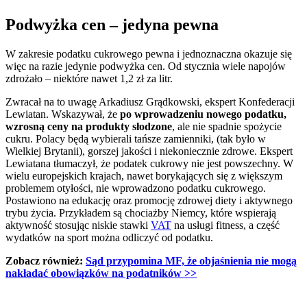
Podwyżka cen – jedyna pewna
W zakresie podatku cukrowego pewna i jednoznaczna okazuje się
więc na razie jedynie podwyżka cen. Od stycznia wiele napojów
zdrożało – niektóre nawet 1,2 zł za litr.
Zwracał na to uwagę Arkadiusz Grądkowski, ekspert Konfederacji
Lewiatan. Wskazywał, że
po wprowadzeniu nowego podatku,
wzrosną ceny na produkty słodzone
, ale nie spadnie spożycie
cukru. Polacy będą wybierali tańsze zamienniki, (tak było w
Wielkiej Brytanii), gorszej jakości i niekoniecznie zdrowe. Ekspert
Lewiatana tłumaczył, że podatek cukrowy nie jest powszechny. W
wielu europejskich krajach, nawet borykających się z większym
problemem otyłości, nie wprowadzono podatku cukrowego.
Postawiono na edukację oraz promocję zdrowej diety i aktywnego
trybu życia. Przykładem są chociażby Niemcy, które wspierają
aktywność stosując niskie stawki
VAT
na usługi fitness, a część
wydatków na sport można odliczyć od podatku.
Zobacz również:
Sąd przypomina MF, że objaśnienia nie mogą
nakładać obowiązków na podatników >>