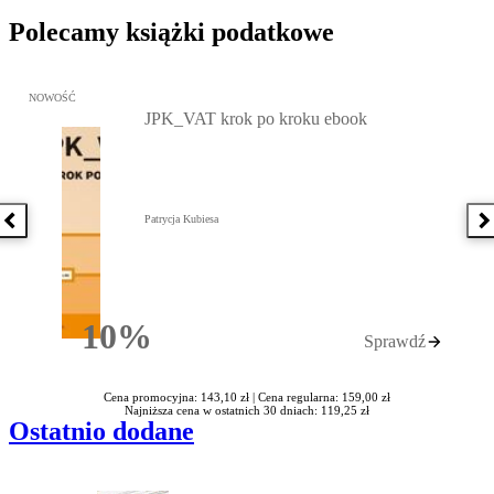
Polecamy książki podatkowe
Przejdź do: JPK_VAT krok po kroku ebook, Patrycja Kubiesa - otw
NOWOŚĆ
JPK_VAT krok po kroku ebook
Patrycja Kubiesa
Poprzednia książka
N
10%
Sprawdź
Rabatu
Cena promocyjna: 143,10 zł |
Cena regularna: 159,00 zł
Najniższa cena w ostatnich 30 dniach: 119,25 zł
Ostatnio dodane