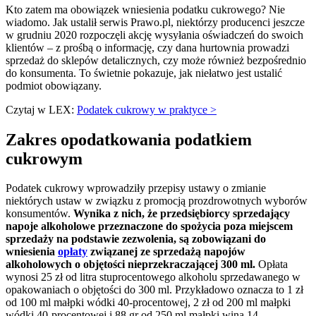
Kto zatem ma obowiązek wniesienia podatku cukrowego? Nie
wiadomo. Jak ustalił serwis Prawo.pl, niektórzy producenci jeszcze
w grudniu 2020 rozpoczęli akcję wysyłania oświadczeń do swoich
klientów – z prośbą o informację, czy dana hurtownia prowadzi
sprzedaż do sklepów detalicznych, czy może również bezpośrednio
do konsumenta. To świetnie pokazuje, jak niełatwo jest ustalić
podmiot obowiązany.
Czytaj w LEX:
Podatek cukrowy w praktyce >
Zakres opodatkowania podatkiem
cukrowym
Podatek cukrowy wprowadziły przepisy ustawy o zmianie
niektórych ustaw w związku z promocją prozdrowotnych wyborów
konsumentów.
Wynika z nich, że przedsiębiorcy sprzedający
napoje alkoholowe przeznaczone do spożycia poza miejscem
sprzedaży na podstawie zezwolenia, są zobowiązani do
wniesienia
opłaty
związanej ze sprzedażą napojów
alkoholowych o objętości nieprzekraczającej 300 ml.
Opłata
wynosi 25 zł od litra stuprocentowego alkoholu sprzedawanego w
opakowaniach o objętości do 300 ml. Przykładowo oznacza to 1 zł
od 100 ml małpki wódki 40-procentowej, 2 zł od 200 ml małpki
wódki 40-procentowej i 88 gr od 250 ml małpki wina 14-