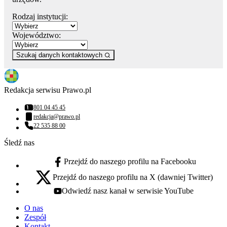
Rodzaj instytucji:
Województwo:
Szukaj danych kontaktowych
Redakcja serwisu Prawo.pl
801 04 45 45
Numer telefonu:
redakcja@prawo.pl
Adres email:
22 535 88 00
Numer telefonu:
Śledź nas
Przejdź do naszego profilu na Facebooku
facebook - otwiera się w nowej karcie
Przejdź do naszego profilu na X (dawniej Twitter)
x - otwiera się w nowej karcie
Odwiedź nasz kanał w serwisie YouTube
youtube - otwiera się w nowej karcie
O nas
Zespół
Kontakt