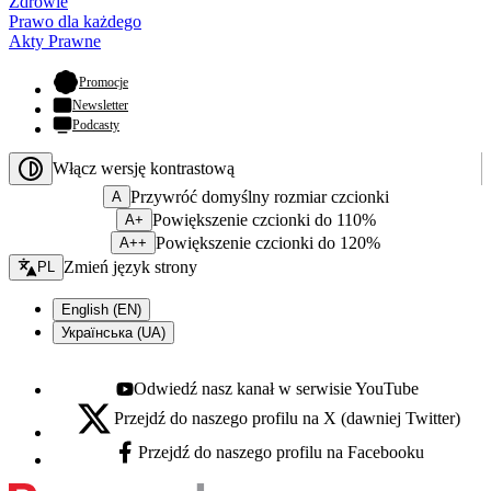
Zdrowie
Prawo dla każdego
Akty Prawne
- otwiera się w nowej karcie
Promocje
Newsletter
Podcasty
Włącz wersję kontrastową
Przywróć domyślny rozmiar czcionki
A
Powiększenie czcionki do 110%
A+
Powiększenie czcionki do 120%
A++
Zmień język - bieżący:
Zmień język strony
PL
English (EN)
Українська (UA)
Odwiedź nasz kanał w serwisie YouTube
Youtube - otwiera się w nowej karcie
Przejdź do naszego profilu na X (dawniej Twitter)
X - otwiera się w nowej karcie
Przejdź do naszego profilu na Facebooku
Facebook - otwiera się w nowej karcie