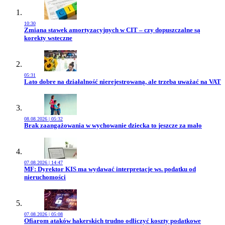
10:30
Przejdź do artykułu:
Zmiana stawek amortyzacyjnych w CIT – czy dopuszczalne są
korekty wsteczne
05:31
Przejdź do artykułu:
Lato dobre na działalność nierejestrowaną, ale trzeba uważać na VAT
08.08.2026 | 05:32
Przejdź do artykułu:
Brak zaangażowania w wychowanie dziecka to jeszcze za mało
07.08.2026 | 14:47
Przejdź do artykułu:
MF: Dyrektor KIS ma wydawać interpretacje ws. podatku od
nieruchomości
07.08.2026 | 05:08
Przejdź do artykułu:
Ofiarom ataków hakerskich trudno odliczyć koszty podatkowe