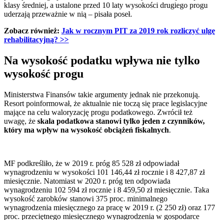
klasy średniej, a ustalone przed 10 laty wysokości drugiego progu
uderzają przeważnie w nią – pisała poseł.
Zobacz również:
Jak w rocznym PIT za 2019 rok rozliczyć ulgę
rehabilitacyjną?
>>
Na wysokość podatku wpływa nie tylko
wysokość progu
Ministerstwa Finansów takie argumenty jednak nie przekonują.
Resort poinformował, że aktualnie nie toczą się prace legislacyjne
mające na celu waloryzację progu podatkowego. Zwrócił też
uwagę, że
skala podatkowa stanowi tylko jeden z czynników,
który ma wpływ na wysokość obciążeń fiskalnych
.
MF podkreśliło, że w 2019 r. próg 85 528 zł odpowiadał
wynagrodzeniu w wysokości 101 146,44 zł rocznie i 8 427,87 zł
miesięcznie. Natomiast w 2020 r. próg ten odpowiada
wynagrodzeniu 102 594 zł rocznie i 8 459,50 zł miesięcznie. Taka
wysokość zarobków stanowi 375 proc. minimalnego
wynagrodzenia miesięcznego za pracę w 2019 r. (2 250 zł) oraz 177
proc. przeciętnego miesięcznego wynagrodzenia w gospodarce