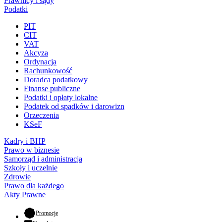
Prawnicy i sądy
Podatki
PIT
CIT
VAT
Akcyza
Ordynacja
Rachunkowość
Doradca podatkowy
Finanse publiczne
Podatki i opłaty lokalne
Podatek od spadków i darowizn
Orzeczenia
KSeF
Kadry i BHP
Prawo w biznesie
Samorząd i administracja
Szkoły i uczelnie
Zdrowie
Prawo dla każdego
Akty Prawne
- otwiera się w nowej karcie
Promocje