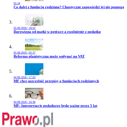
05:34
Przejdź do artykułu:
Co dalej z fundacją rodzinną? Chaotyczne zapowiedzi jej nie pomogą
05.08.2026 | 18:02
Przejdź do artykułu:
Darowizna od matki w gotówce a zwolnienie z podatku
05.08.2026 | 05:37
Przejdź do artykułu:
Reforma planistyczna może wpłynąć na VAT
04.08.2026 | 17:03
Przejdź do artykułu:
MF chce uszczelnić przepisy o fundacjach rodzinnych
04.08.2026 | 16:46
Przejdź do artykułu:
MF: Interpretacje podatkowe będą ważne przez 5 lat