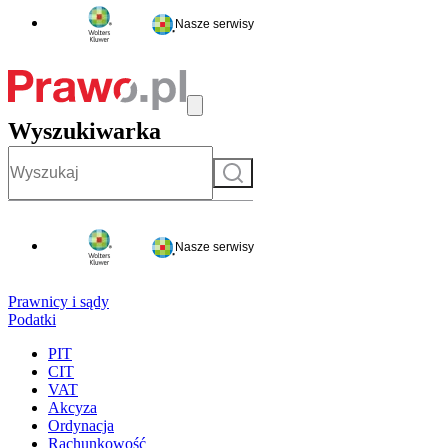
Nasze serwisy
Wyszukiwarka
Szukaj
Nasze serwisy
Prawnicy i sądy
Podatki
PIT
CIT
VAT
Akcyza
Ordynacja
Rachunkowość