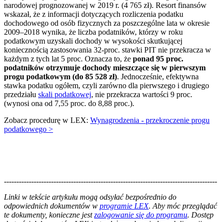
narodowej prognozowanej w 2019 r. (4 765 zł). Resort finansów
wskazał, że z informacji dotyczących rozliczenia podatku
dochodowego od osób fizycznych za poszczególne lata w okresie
2009–2018 wynika, że liczba podatników, którzy w roku
podatkowym uzyskali dochody w wysokości skutkującej
koniecznością zastosowania 32-proc. stawki PIT nie przekracza w
każdym z tych lat 5 proc. Oznacza to, że
ponad 95 proc.
podatników otrzymuje dochody mieszczące się w pierwszym
progu podatkowym (do 85 528 zł)
. Jednocześnie, efektywna
stawka podatku ogółem, czyli zarówno dla pierwszego i drugiego
przedziału
skali podatkowej
, nie przekracza wartości 9 proc.
(wynosi ona od 7,55 proc. do 8,88 proc.).
Zobacz procedurę w LEX:
Wynagrodzenia - przekroczenie progu
podatkowego >
--------------------------------------------------------------------------------------
--------------------------------------------------------
Linki w tekście artykułu mogą odsyłać bezpośrednio do
odpowiednich dokumentów w
programie LEX
. Aby móc przeglądać
te dokumenty, konieczne jest
zalogowanie się do programu
. Dostęp