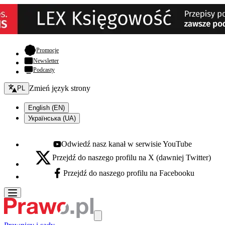
- otwiera się w nowej karcie
Promocje
Newsletter
Podcasty
Zmień język - bieżący:
Zmień język strony
PL
English (EN)
Українська (UA)
Odwiedź nasz kanał w serwisie YouTube
Youtube - otwiera się w nowej karcie
Przejdź do naszego profilu na X (dawniej Twitter)
X - otwiera się w nowej karcie
Przejdź do naszego profilu na Facebooku
Facebook - otwiera się w nowej karcie