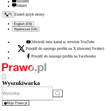
Newsletter
Podcasty
Zmień język - bieżący:
Zmień język strony
PL
English (EN)
Українська (UA)
Odwiedź nasz kanał w serwisie YouTube
Youtube - otwiera się w nowej karcie
Przejdź do naszego profilu na X (dawniej Twitter)
X - otwiera się w nowej karcie
Przejdź do naszego profilu na Facebooku
Facebook - otwiera się w nowej karcie
Wyszukiwarka
Szukaj
Moje Prawo.pl
- rejestracja i logowanie do serwisu