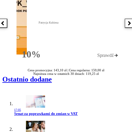
Patrycja Kubiesa
Poprzednia książka
N
10%
Sprawdź
Rabatu
Cena promocyjna: 143,10 zł |
Cena regularna: 159,00 zł
Najniższa cena w ostatnich 30 dniach: 119,25 zł
Ostatnio dodane
17:05
Przejdź do artykułu:
Senat za poprawkami do zmian w VAT