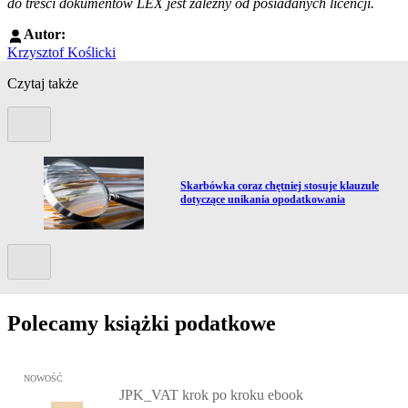
do treści dokumentów LEX jest zależny od posiadanych licencji.
Autor:
Krzysztof Koślicki
Czytaj także
Poprzedni slide
Przejdź do artykułu:
mi
Skarbówka coraz chętniej stosuje klauzule
dotyczące unikania opodatkowania
Kolejny slide
Polecamy książki podatkowe
Przejdź do: JPK_VAT krok po kroku ebook, Patrycja Kubiesa - otw
NOWOŚĆ
JPK_VAT krok po kroku ebook