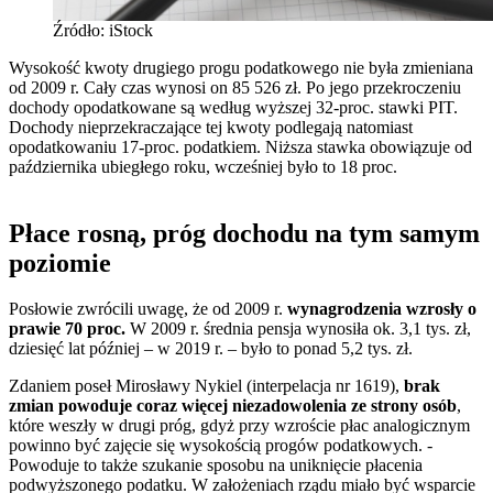
Źródło: iStock
Wysokość kwoty drugiego progu podatkowego nie była zmieniana
od 2009 r. Cały czas wynosi on 85 526 zł. Po jego przekroczeniu
dochody opodatkowane są według wyższej 32-proc. stawki PIT.
Dochody nieprzekraczające tej kwoty podlegają natomiast
opodatkowaniu 17-proc. podatkiem. Niższa stawka obowiązuje od
października ubiegłego roku, wcześniej było to 18 proc.
Płace rosną, próg dochodu na tym samym
poziomie
Posłowie zwrócili uwagę, że od 2009 r.
wynagrodzenia wzrosły o
prawie 70 proc.
W 2009 r. średnia pensja wynosiła ok. 3,1 tys. zł,
dziesięć lat później – w 2019 r. – było to ponad 5,2 tys. zł.
Zdaniem poseł Mirosławy Nykiel (interpelacja nr 1619),
brak
zmian powoduje coraz więcej niezadowolenia ze strony osób
,
które weszły w drugi próg, gdyż przy wzroście płac analogicznym
powinno być zajęcie się wysokością progów podatkowych. -
Powoduje to także szukanie sposobu na uniknięcie płacenia
podwyższonego podatku. W założeniach rządu miało być wsparcie