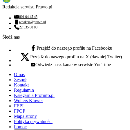
Redakcja serwisu Prawo.pl
801 04 45 45
Numer telefonu:
redakcja@prawo.pl
Adres email:
22 535 88 00
Numer telefonu:
Śledź nas
Przejdź do naszego profilu na Facebooku
facebook - otwiera się w nowej karcie
Przejdź do naszego profilu na X (dawniej Twitter)
x - otwiera się w nowej karcie
Odwiedź nasz kanał w serwisie YouTube
youtube - otwiera się w nowej karcie
O nas
Zespół
Kontakt
Regulamin
Księgarnia Profinfo.pl
Wolters Kluwer
FEPI
FPOP
Mapa strony
Polityka prywatności
Pomoc