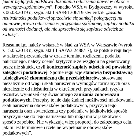
faktur będących podstawą dokonania odliczenia nawet w obrocie
wewnątrzwspólnotowym
”. Ponadto WSA w Bydgoszczy w wyroku
z 06.08.2019 r., sygn. akt I SA/Bd 306/19 stwierdził: „
zasada
neutralności podatkowej sprzeciwia się sankcji polegającej na
odmowie prawa odliczenia w przypadku spóźnionej zapłaty podatku
od wartości dodanej, ale nie sprzeciwia się zapłacie odsetek za
zwłokę”.
Reasumując, należy wskazać w ślad za WSA w Warszawie (wyrok
z 15.05.2018 r., sygn. akt III SA/Wa 2488/17), że polskie regulacje
w zakresie przesunięcia w czasie terminu rozliczenia podatku
naliczonego, należy ocenić krytycznie ze względu na generowany
przez nie skutek, czyli
konieczność zapłaty odsetek od powstałej
zaległości podatkowej
. Sporne regulacje
stanowią bezpodstawną
„dolegliwość ekonomiczną dla przedsiębiorców
, stosowaną
niezależnie od wagi i skali naruszenia wymogów formalnych oraz
niezależnie od nieistnienia w określonych przypadkach ryzyka
oszustw, wyłudzeń czy świadomego
zaniżania zobowiązań
podatkowych
. Przepisy te nie dają żadnej możliwości miarkowania
skali naruszenia obowiązków podatkowych, przyczyn tego
naruszenia oraz stwierdzenia czy podatnik w jakikolwiek sposób
przyczynił się do tego naruszenia lub mógł mu w jakikolwiek
sposób zapobiec. Nie wykazują więc proporcji do założonego celu,
jakim jest terminowe i rzetelne wypełnianie obowiązków
podatkowych”.