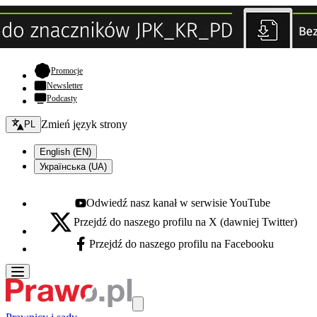
- otwiera się w nowej karcie
Promocje
Newsletter
Podcasty
Zmień język - bieżący:
Zmień język strony
PL
English (EN)
Українська (UA)
Odwiedź nasz kanał w serwisie YouTube
Youtube - otwiera się w nowej karcie
Przejdź do naszego profilu na X (dawniej Twitter)
X - otwiera się w nowej karcie
Przejdź do naszego profilu na Facebooku
Facebook - otwiera się w nowej karcie