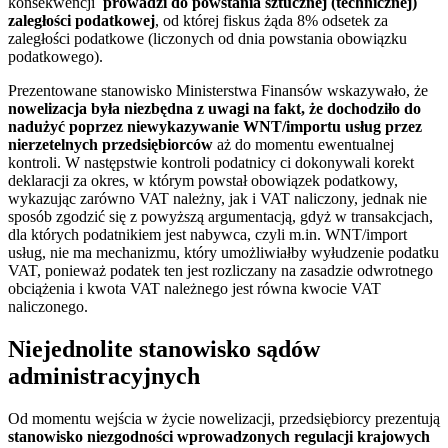
konsekwencji
prowadzi do powstania sztucznej (technicznej)
zaległości podatkowej
, od której fiskus żąda 8% odsetek za
zaległości podatkowe (liczonych od dnia powstania obowiązku
podatkowego).
Prezentowane stanowisko Ministerstwa Finansów wskazywało, że
nowelizacja była niezbędna z uwagi na fakt, że dochodziło do
nadużyć poprzez niewykazywanie WNT/importu usług przez
nierzetelnych przedsiębiorców
aż do momentu ewentualnej
kontroli. W następstwie kontroli podatnicy ci dokonywali korekt
deklaracji za okres, w którym powstał obowiązek podatkowy,
wykazując zarówno VAT należny, jak i VAT naliczony, jednak nie
sposób zgodzić się z powyższą argumentacją, gdyż w transakcjach,
dla których podatnikiem jest nabywca, czyli m.in. WNT/import
usług, nie ma mechanizmu, który umożliwiałby wyłudzenie podatku
VAT, ponieważ podatek ten jest rozliczany na zasadzie odwrotnego
obciążenia i kwota VAT należnego jest równa kwocie VAT
naliczonego.
Niejednolite stanowisko sądów
administracyjnych
Od momentu wejścia w życie nowelizacji, przedsiębiorcy prezentują
stanowisko niezgodności wprowadzonych regulacji krajowych