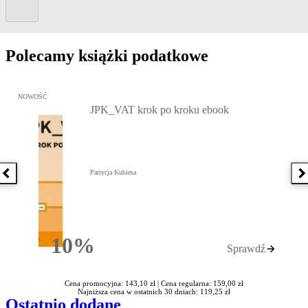
Kolejny slide
Polecamy książki podatkowe
Przejdź do: JPK_VAT krok po kroku ebook, Patrycja Kubiesa - otw
NOWOŚĆ
JPK_VAT krok po kroku ebook
Patrycja Kubiesa
Poprzednia książka
N
10%
Sprawdź
Rabatu
Cena promocyjna: 143,10 zł |
Cena regularna: 159,00 zł
Najniższa cena w ostatnich 30 dniach: 119,25 zł
Ostatnio dodane