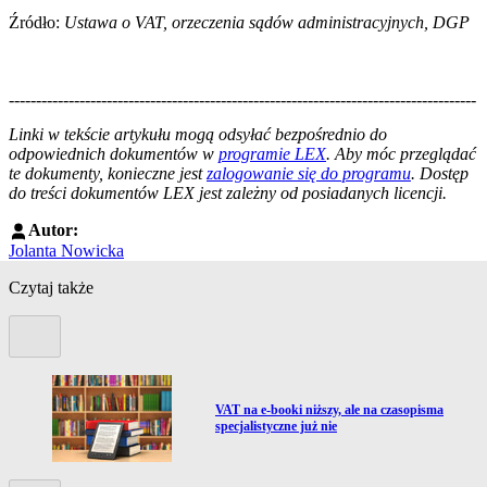
Źródło:
Ustawa o VAT, orzeczenia sądów administracyjnych, DGP
--------------------------------------------------------------------------------------
--------------------------------------------------------
Linki w tekście artykułu mogą odsyłać bezpośrednio do
odpowiednich dokumentów w
programie LEX
. Aby móc przeglądać
te dokumenty, konieczne jest
zalogowanie się do programu
. Dostęp
do treści dokumentów LEX jest zależny od posiadanych licencji.
Autor:
Jolanta Nowicka
Czytaj także
Poprzedni slide
Przejdź do artykułu:
VAT na e-booki niższy, ale na czasopisma
specjalistyczne już nie