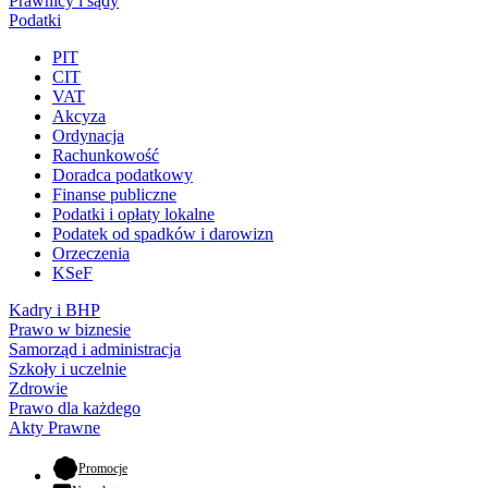
Prawnicy i sądy
Podatki
PIT
CIT
VAT
Akcyza
Ordynacja
Rachunkowość
Doradca podatkowy
Finanse publiczne
Podatki i opłaty lokalne
Podatek od spadków i darowizn
Orzeczenia
KSeF
Kadry i BHP
Prawo w biznesie
Samorząd i administracja
Szkoły i uczelnie
Zdrowie
Prawo dla każdego
Akty Prawne
- otwiera się w nowej karcie
Promocje