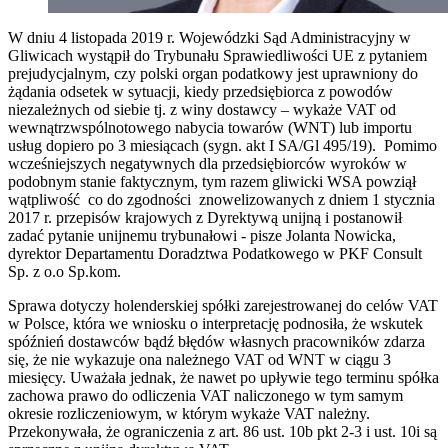
W dniu 4 listopada 2019 r. Wojewódzki Sąd Administracyjny w
Gliwicach wystąpił do Trybunału Sprawiedliwości UE z pytaniem
prejudycjalnym, czy polski organ podatkowy jest uprawniony do
żądania odsetek w sytuacji, kiedy przedsiębiorca z powodów
niezależnych od siebie tj. z winy dostawcy – wykaże VAT od
wewnątrzwspólnotowego nabycia towarów (WNT) lub importu
usług dopiero po 3 miesiącach (sygn. akt I SA/Gl 495/19). Pomimo
wcześniejszych negatywnych dla przedsiębiorców wyroków w
podobnym stanie faktycznym, tym razem gliwicki WSA powziął
wątpliwość co do zgodności znowelizowanych z dniem 1 stycznia
2017 r. przepisów krajowych z Dyrektywą unijną i postanowił
zadać pytanie unijnemu trybunałowi - pisze Jolanta Nowicka,
dyrektor Departamentu Doradztwa Podatkowego w PKF Consult
Sp. z o.o Sp.kom.
Sprawa dotyczy holenderskiej spółki zarejestrowanej do celów VAT
w Polsce, która we wniosku o interpretację podnosiła, że wskutek
spóźnień dostawców bądź błędów własnych pracowników zdarza
się, że nie wykazuje ona należnego VAT od WNT w ciągu 3
miesięcy. Uważała jednak, że nawet po upływie tego terminu spółka
zachowa prawo do odliczenia VAT naliczonego w tym samym
okresie rozliczeniowym, w którym wykaże VAT należny.
Przekonywała, że ograniczenia z art. 86 ust. 10b pkt 2-3 i ust. 10i są