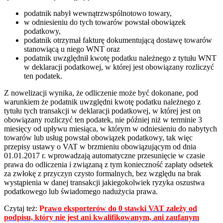
podatnik nabył wewnątrzwspólnotowo towary,
w odniesieniu do tych towarów powstał obowiązek
podatkowy,
podatnik otrzymał fakturę dokumentującą dostawę towarów
stanowiącą u niego WNT oraz
podatnik uwzględnił kwotę podatku należnego z tytułu WNT
w deklaracji podatkowej, w której jest obowiązany rozliczyć
ten podatek.
Z nowelizacji wynika, że odliczenie może być dokonane, pod
warunkiem że podatnik uwzględni kwotę podatku należnego z
tytułu tych transakcji w deklaracji podatkowej, w której jest on
obowiązany rozliczyć ten podatek, nie później niż w terminie 3
miesięcy od upływu miesiąca, w którym w odniesieniu do nabytych
towarów lub usług powstał obowiązek podatkowy, tak więc
przepisy ustawy o VAT w brzmieniu obowiązującym od dnia
01.01.2017 r. wprowadzają automatyczne przesunięcie w czasie
prawa do odliczenia i związaną z tym konieczność zapłaty odsetek
za zwłokę z przyczyn czysto formalnych, bez względu na brak
wystąpienia w danej transakcji jakiegokolwiek ryzyka oszustwa
podatkowego lub świadomego nadużycia prawa.
Czytaj też:
P
rawo eksporterów do 0 stawki VAT zależy od
podpisu, który nie jest ani kwalifikowanym, ani zaufanym