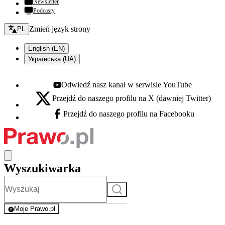
Newsletter
Podcasty
Zmień język - bieżący:
Zmień język strony
PL
English (EN)
Українська (UA)
Odwiedź nasz kanał w serwisie YouTube
Youtube - otwiera się w nowej karcie
Przejdź do naszego profilu na X (dawniej Twitter)
X - otwiera się w nowej karcie
Przejdź do naszego profilu na Facebooku
Facebook - otwiera się w nowej karcie
Wyszukiwarka
Szukaj
Moje Prawo.pl
- rejestracja i logowanie do serwisu