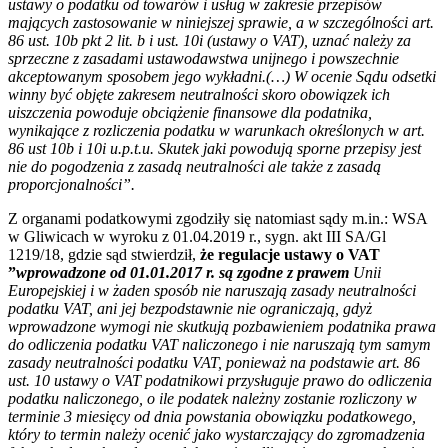
ustawy o podatku od towarów i usług w zakresie przepisów
mających zastosowanie w niniejszej sprawie, a w szczególności art.
86 ust. 10b pkt 2 lit. b i ust. 10i (ustawy o VAT), uznać należy za
sprzeczne z zasadami ustawodawstwa unijnego i powszechnie
akceptowanym sposobem jego wykładni.(…) W ocenie Sądu odsetki
winny być objęte zakresem neutralności skoro obowiązek ich
uiszczenia powoduje obciążenie finansowe dla podatnika,
wynikające z rozliczenia podatku w warunkach określonych w art.
86 ust 10b i 10i u.p.t.u. Skutek jaki powodują sporne przepisy jest
nie do pogodzenia z zasadą neutralności ale także z zasadą
proporcjonalności”.
Z organami podatkowymi zgodziły się natomiast sądy m.in.: WSA
w Gliwicach w wyroku z 01.04.2019 r., sygn. akt III SA/Gl
1219/18, gdzie sąd stwierdził,
że regulacje ustawy o VAT
”
wprowadzone od 01.01.2017 r. są zgodne z prawem
Unii
Europejskiej i w żaden sposób nie naruszają zasady neutralności
podatku VAT, ani jej bezpodstawnie nie ograniczają, gdyż
wprowadzone wymogi nie skutkują pozbawieniem podatnika prawa
do odliczenia podatku VAT naliczonego i nie naruszają tym samym
zasady neutralności podatku VAT, ponieważ na podstawie art. 86
ust. 10 ustawy o VAT podatnikowi przysługuje prawo do odliczenia
podatku naliczonego, o ile podatek należny zostanie rozliczony w
terminie 3 miesięcy od dnia powstania obowiązku podatkowego,
który to termin należy ocenić jako wystarczający do zgromadzenia