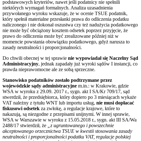
podstawowych kryteriów, nawet jeśli podatnicy nie spełnili
niektórych wymagań formalnych. Analiza uzasadnienia
przywołanego wyroku wskazuje, że w ocenie TSUE podatnik,
który spełnił materialne przesłanki prawa do odliczenia podatku
naliczonego i nie dokonał oszustwa czy też nadużycia podatkowego
nie może być obciążony kosztem odsetek poprzez przyjęcie, że
prawo do odliczenia może być zrealizowane później niż w
momencie powstania obowiązku podatkowego, gdyż narusza to
zasady neutralności i proporcjonalności.
Do chwili obecnej w tej sprawie
nie wypowiadał się Naczelny Sąd
Administracyjny
, jednak zapadały już wyroki sądów I instancji, co
prawda nieprawomocne ale ze sobą sprzeczne.
Stanowisko podatników zostało podtrzymane przez
wojewódzkie sądy administracyjne
m.in.: w Krakowie, gdzie
WSA w wyroku z 29.09. 2017 r., sygn. akt I SA/Kr 709/17, sąd
stwerdził, że przedsiębiorca, który dopiero po 3 miesiącach wykaże
VAT należny z tytułu WNT lub importu usług,
nie musi dopłacać
fiskusowi odsetek
za zwłokę, a regulacje krajowe, które to
nakazują, są niezgodne z przepisami unijnymi. W innej sprawie,
WSA w Warszawie w wyroku z 15.05.2018 r., sygn. akt III SA/Wa
2488/17 stwierdził, że
„z ugruntowanego i powszechnie
akceptowanego orzecznictwa TSUE w kwestii stosowania zasady
neutralności i proporcjonalności podatku VAT, regulacje polskiej