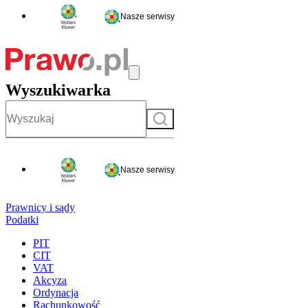
Nasze serwisy
Wyszukiwarka
Szukaj
Nasze serwisy
Prawnicy i sądy
Podatki
PIT
CIT
VAT
Akcyza
Ordynacja
Rachunkowość