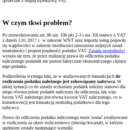
sprzeczne z unijną dyrektywą VAT.
W czym tkwi problem?
Po znowelizowaniu art. 86 ust. 10b pkt 2-3 i ust. 10i ustawy o VAT
z dniem 1.01.2017 r. w zakresie WNT oraz importu usług pojawiły
się wątpliwości w zakresie możliwości naruszenia unijnych zasad
neutralności i proporcjonalności podatku VAT.
Zasada neutralności
wyraża się tym, że przez realizację prawa do odliczenia podatku
naliczonego podatnik nie ponosi faktycznie ekonomicznego ciężaru
tego podatku.
Podkreślenia wymaga fakt, że w analizowanych transakcjach
do
rozliczenia podatku należnego jest zobowiązany nabywca
. W
takiej sytuacji co do zasady wykazany podatek należny stanowi dla
niego równocześnie podatek naliczony do odliczenia, tak więc
kwota VAT należnego jest równa kwocie VAT naliczonego, co w
konsekwencji jest transakcją neutralną podatkowo dla tego
nabywcy.
Prawo do odliczenia podatku naliczonego może zostać zrealizowane
w rozliczeniu za okres rozliczeniowy (miesiąc/kwartał), w którym
spełnione zostały następujące warunki: