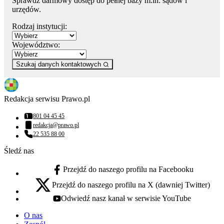
Sprawdź darmowy dostęp do pełnej bazy m.in. sądów i
urzędów.
Rodzaj instytucji:
Województwo:
Szukaj danych kontaktowych
Redakcja serwisu Prawo.pl
801 04 45 45
Numer telefonu:
redakcja@prawo.pl
Adres email:
22 535 88 00
Numer telefonu:
Śledź nas
Przejdź do naszego profilu na Facebooku
facebook - otwiera się w nowej karcie
Przejdź do naszego profilu na X (dawniej Twitter)
x - otwiera się w nowej karcie
Odwiedź nasz kanał w serwisie YouTube
youtube - otwiera się w nowej karcie
O nas