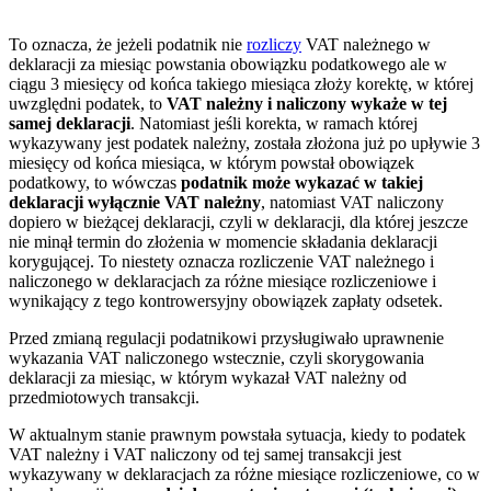
To oznacza, że jeżeli podatnik nie
rozliczy
VAT należnego w
deklaracji za miesiąc powstania obowiązku podatkowego ale w
ciągu 3 miesięcy od końca takiego miesiąca złoży korektę, w której
uwzględni podatek, to
VAT należny i naliczony wykaże w tej
samej deklaracji
. Natomiast jeśli korekta, w ramach której
wykazywany jest podatek należny, została złożona już po upływie 3
miesięcy od końca miesiąca, w którym powstał obowiązek
podatkowy, to wówczas
podatnik może wykazać w takiej
deklaracji wyłącznie VAT należny
, natomiast VAT naliczony
dopiero w bieżącej deklaracji, czyli w deklaracji, dla której jeszcze
nie minął termin do złożenia w momencie składania deklaracji
korygującej. To niestety oznacza rozliczenie VAT należnego i
naliczonego w deklaracjach za różne miesiące rozliczeniowe i
wynikający z tego kontrowersyjny obowiązek zapłaty odsetek.
Przed zmianą regulacji podatnikowi przysługiwało uprawnenie
wykazania VAT naliczonego wstecznie, czyli skorygowania
deklaracji za miesiąc, w którym wykazał VAT należny od
przedmiotowych transakcji.
W aktualnym stanie prawnym powstała sytuacja, kiedy to podatek
VAT należny i VAT naliczony od tej samej transakcji jest
wykazywany w deklaracjach za różne miesiące rozliczeniowe, co w