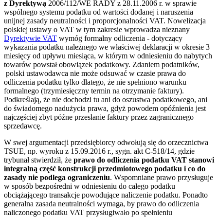
z Dyrektywą
2006/112/WE RADY z 28.11.2006 r. w sprawie
wspólnego systemu podatku od wartości dodanej i naruszenia
unijnej zasady neutralności i proporcjonalności VAT. Nowelizacja
polskiej ustawy o VAT w tym zakresie wprowadza nieznany
Dyrektywie VAT
wymóg formalny odliczenia - dotyczący
wykazania podatku należnego we właściwej deklaracji w okresie 3
miesięcy od upływu miesiąca, w którym w odniesieniu do nabytych
towarów powstał obowiązek podatkowy. Zdaniem podatników,
polski ustawodawca nie może odsuwać w czasie prawa do
odliczenia podatku tylko dlatego, że nie spełniono warunku
formalnego (trzymiesięczny termin na otrzymanie faktury).
Podkreślają, że nie dochodzi tu ani do oszustwa podatkowego, ani
do świadomego nadużycia prawa, gdyż powodem opóźnienia jest
najczęściej zbyt późne przesłanie faktury przez zagranicznego
sprzedawcę.
W swej argumentacji przedsiębiorcy odwołują się do orzecznictwa
TSUE, np. wyroku z 15.09.2016 r., sygn. akt C-518/14, gdzie
trybunał stwierdził, że
prawo do odliczenia podatku VAT stanowi
integralną część konstrukcji przedmiotowego podatku i co do
zasady nie podlega ograniczeniu
. Wspomniane prawo przysługuje
w sposób bezpośredni w odniesieniu do całego podatku
obciążającego transakcje powodujące naliczenie podatku. Ponadto
generalna zasada neutralności wymaga, by prawo do odliczenia
naliczonego podatku VAT przysługiwało po spełnieniu