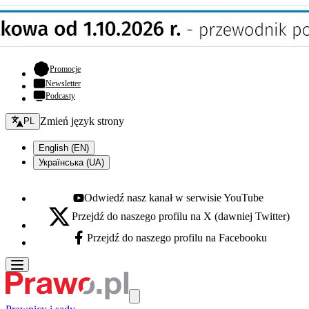
- otwiera się w nowej karcie
Promocje
Newsletter
Podcasty
Zmień język - bieżący:
Zmień język strony
PL
English (EN)
Українська (UA)
Odwiedź nasz kanał w serwisie YouTube
Youtube - otwiera się w nowej karcie
Przejdź do naszego profilu na X (dawniej Twitter)
X - otwiera się w nowej karcie
Przejdź do naszego profilu na Facebooku
Facebook - otwiera się w nowej karcie