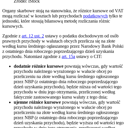
Źródło: iStock
Organy skarbowe stoją na stanowisku, że różnice kursowe od VAT
mogą rozliczać w kosztach lub przychodach
podatkowych
tylko te
jednostki, które stosują bilansową metodę rozliczania różnic
kursowych.
Zgodnie z
art. 12 ust. 2
ustawy o podatku dochodowym od osób
prawnych przychody w walutach obcych przelicza się na złote
według kursu średniego ogłaszanego przez Narodowy Bank Polski
z ostatniego dnia roboczego poprzedzającego dzień uzyskania
przychodu. Natomiast zgodnie z
art. 15a
ustawy o CIT:
dodatnie różnice kursowe
powstają wówczas, gdy wartość
przychodu należnego wyrażonego w walucie obcej po
przeliczeniu na złote według kursu średniego ogłoszonego
przez NBP (z ostatniego dnia roboczego poprzedzającego
dzień uzyskania przychodu), będzie niższa od wartości tego
przychodu w dniu jego otrzymania, przeliczonej według
faktycznie zastosowanego kursu waluty z tego dnia;
ujemne różnice kursowe
powstają wówczas, gdy wartość
przychodu należnego wyrażonego w walucie obcej po
przeliczeniu na złote według kursu średniego ogłoszonego
przez NBP (z ostatniego dnia roboczego poprzedzającego
dzień uzyskania przychodu), będzie wyższa od wartości tego
przychodu w dniu jego otrzymania, przeliczonej według