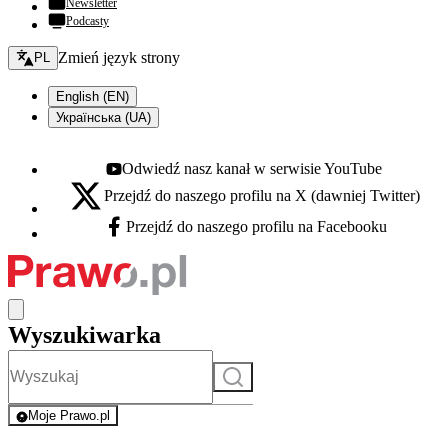
Newsletter
Podcasty
Zmień język - bieżący:
Zmień język strony
PL
English (EN)
Українська (UA)
Odwiedź nasz kanał w serwisie YouTube
Youtube - otwiera się w nowej karcie
Przejdź do naszego profilu na X (dawniej Twitter)
X - otwiera się w nowej karcie
Przejdź do naszego profilu na Facebooku
Facebook - otwiera się w nowej karcie
Wyszukiwarka
Szukaj
Moje Prawo.pl
- rejestracja i logowanie do serwisu