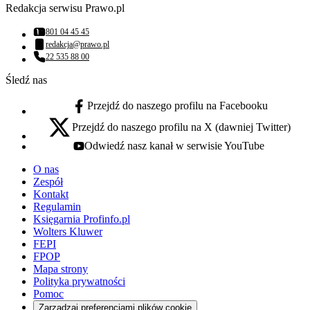
Redakcja serwisu Prawo.pl
801 04 45 45
Numer telefonu:
redakcja@prawo.pl
Adres email:
22 535 88 00
Numer telefonu:
Śledź nas
Przejdź do naszego profilu na Facebooku
facebook - otwiera się w nowej karcie
Przejdź do naszego profilu na X (dawniej Twitter)
x - otwiera się w nowej karcie
Odwiedź nasz kanał w serwisie YouTube
youtube - otwiera się w nowej karcie
O nas
Zespół
Kontakt
Regulamin
Księgarnia Profinfo.pl
Wolters Kluwer
FEPI
FPOP
Mapa strony
Polityka prywatności
Pomoc
Zarządzaj preferencjami plików cookie