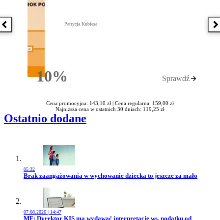
Patrycja Kubiesa
Poprzednia książka
N
10%
Sprawdź
Rabatu
Cena promocyjna: 143,10 zł |
Cena regularna: 159,00 zł
Najniższa cena w ostatnich 30 dniach: 119,25 zł
Ostatnio dodane
05:32
Przejdź do artykułu:
Brak zaangażowania w wychowanie dziecka to jeszcze za mało
07.08.2026 | 14:47
Przejdź do artykułu:
MF: Dyrektor KIS ma wydawać interpretacje ws. podatku od