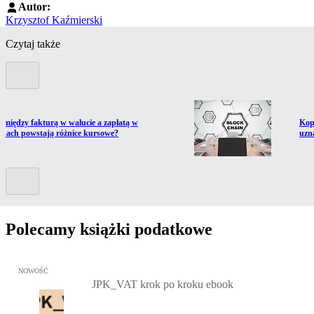
Autor:
Krzysztof Kaźmierski
Czytaj także
Poprzedni slide
ź do artykułu:
Prze
omiędzy fakturą w walucie a zapłatą w
Kop
wkach powstają różnice kursowe?
uzna
Kolejny slide
Polecamy książki podatkowe
Przejdź do: JPK_VAT krok po kroku ebook, Patrycja Kubiesa - otw
NOWOŚĆ
JPK_VAT krok po kroku ebook