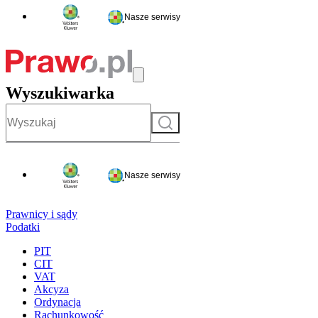
Nasze serwisy
Wyszukiwarka
Szukaj
Nasze serwisy
Prawnicy i sądy
Podatki
PIT
CIT
VAT
Akcyza
Ordynacja
Rachunkowość