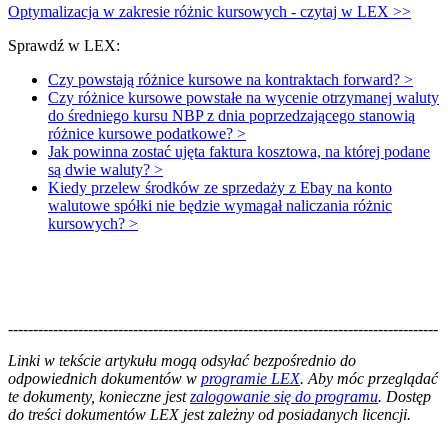
Optymalizacja w zakresie różnic kursowych - czytaj w LEX >>
Sprawdź w LEX:
Czy powstają różnice kursowe na kontraktach forward? >
Czy różnice kursowe powstałe na wycenie otrzymanej waluty
do średniego kursu NBP z dnia poprzedzającego stanowią
różnice kursowe podatkowe? >
Jak powinna zostać ujęta faktura kosztowa, na której podane
są dwie waluty? >
Kiedy przelew środków ze sprzedaży z Ebay na konto
walutowe spółki nie będzie wymagał naliczania różnic
kursowych? >
--------------------------------------------------------------------------------------
--------------------------------------------------------
Linki w tekście artykułu mogą odsyłać bezpośrednio do
odpowiednich dokumentów w
programie LEX
. Aby móc przeglądać
te dokumenty, konieczne jest
zalogowanie się do programu
. Dostęp
do treści dokumentów LEX jest zależny od posiadanych licencji.