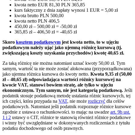
kwota netto EUR 81,30 PLN 365,85
kurs faktyczny z dnia zapłaty wynosi 1 EUR = 5,00 zł
kwota brutto PLN 500,00
kwota netto PLN 406,5
450,00 zł – 500,00 zł = -50,00 zł
365,85 zł – 406,50 zł = -40,65 zł
Skoro
kosztem podatkowym
jest kwota netto, to w ujęciu
podatkowym należy ująć jako ujemną różnicę kursową (tj.
zwiększającą koszty uzyskania przychodów) kwotę 40,65 zł.
Za taką różnicę nie można natomiast uznać kwoty 50,00 zł. Tym
samym, wartość ta nie może zostać alokowana (przyporządkowana)
jako ujemna różnica kursowa do kwoty netto.
Kwota 9,35 zł (50,00
zł – 40,65 zł) odpowiadająca wartości różnicy kursowej na
kwocie VAT, stanowi bowiem stratę, ale tylko w ujęciu
ekonomicznym. Tym samym, nie jest kategorią podatkową.
Jeśli
podatnik stosuje podatkową metodę ustalania różnic kursowych, tej
ich części, która przypada na
VAT
, nie może
rozliczyć
dla celów
podatkowych. Natomiast jeśli podatnik rozpoznaje różnice kursowe
zgodnie z ustawa o rachunkowości. to mając na uwadze
art. 9b ust.
1 i 2
ustawy o CIT, różnice te stanowią również różnice podatkowe
i winny być uwzględniane w dokonywanych rozliczeniach z tytułu
podatku dochodowego od osób prawnych.