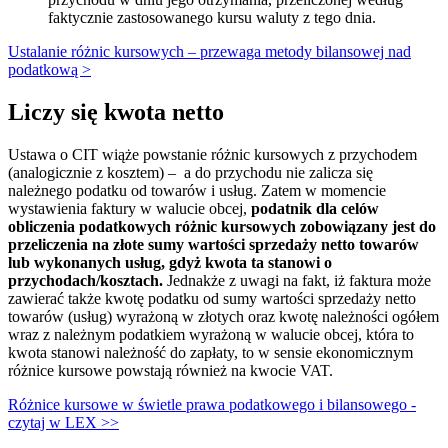
faktycznie zastosowanego kursu waluty z tego dnia.
Ustalanie różnic kursowych – przewaga metody bilansowej nad
podatkową >
Liczy się kwota netto
Ustawa o CIT wiąże powstanie różnic kursowych z przychodem
(analogicznie z kosztem) – a do przychodu nie zalicza się
należnego podatku od towarów i usług. Zatem w momencie
wystawienia faktury w walucie obcej,
podatnik dla celów
obliczenia podatkowych różnic kursowych zobowiązany jest do
przeliczenia na złote sumy wartości sprzedaży netto towarów
lub wykonanych usług, gdyż kwota ta stanowi o
przychodach/kosztach.
Jednakże z uwagi na fakt, iż faktura może
zawierać także kwotę podatku od sumy wartości sprzedaży netto
towarów (usług) wyrażoną w złotych oraz kwotę należności ogółem
wraz z należnym podatkiem wyrażoną w walucie obcej, która to
kwota stanowi należność do zapłaty, to w sensie ekonomicznym
różnice kursowe powstają również na kwocie VAT.
Różnice kursowe w świetle prawa podatkowego i bilansowego -
czytaj w LEX >>