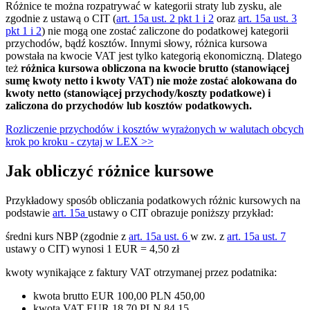
Różnice te można rozpatrywać w kategorii straty lub zysku, ale
zgodnie z ustawą o CIT (
art. 15a ust. 2 pkt 1 i 2
oraz
art. 15a ust. 3
pkt 1 i 2
) nie mogą one zostać zaliczone do podatkowej kategorii
przychodów, bądź kosztów. Innymi słowy, różnica kursowa
powstała na kwocie VAT jest tylko kategorią ekonomiczną. Dlatego
też
różnica kursowa obliczona na kwocie brutto (stanowiącej
sumę kwoty netto i kwoty VAT) nie może zostać alokowana do
kwoty netto (stanowiącej przychody/koszty podatkowe) i
zaliczona do przychodów lub kosztów podatkowych.
Rozliczenie przychodów i kosztów wyrażonych w walutach obcych
krok po kroku - czytaj w LEX >>
Jak obliczyć różnice kursowe
Przykładowy sposób obliczania podatkowych różnic kursowych na
podstawie
art. 15a
ustawy o CIT obrazuje poniższy przykład:
średni kurs NBP (zgodnie z
art. 15a ust. 6
w zw. z
art. 15a ust. 7
ustawy o CIT) wynosi 1 EUR = 4,50 zł
kwoty wynikające z faktury VAT otrzymanej przez podatnika:
kwota brutto EUR 100,00 PLN 450,00
kwota VAT EUR 18,70 PLN 84,15