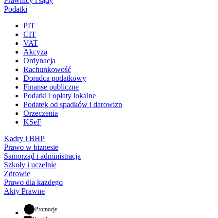
Prawnicy i sądy
Podatki
PIT
CIT
VAT
Akcyza
Ordynacja
Rachunkowość
Doradca podatkowy
Finanse publiczne
Podatki i opłaty lokalne
Podatek od spadków i darowizn
Orzeczenia
KSeF
Kadry i BHP
Prawo w biznesie
Samorząd i administracja
Szkoły i uczelnie
Zdrowie
Prawo dla każdego
Akty Prawne
- otwiera się w nowej karcie
Promocje