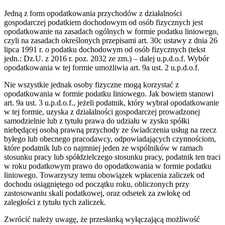
Jedną z form opodatkowania przychodów z działalności
gospodarczej podatkiem dochodowym od osób fizycznych jest
opodatkowanie na zasadach ogólnych w formie podatku liniowego,
czyli na zasadach określonych przepisami art. 30c ustawy z dnia 26
lipca 1991 r. o podatku dochodowym od osób fizycznych (tekst
jedn.: Dz.U. z 2016 r. poz. 2032 ze zm.) – dalej u.p.d.o.f. Wybór
opodatkowania w tej formie umożliwia art. 9a ust. 2 u.p.d.o.f.
Nie wszystkie jednak osoby fizyczne mogą korzystać z
opodatkowania w formie podatku liniowego. Jak bowiem stanowi
art. 9a ust. 3 u.p.d.o.f., jeżeli podatnik, który wybrał opodatkowanie
w tej formie, uzyska z działalności gospodarczej prowadzonej
samodzielnie lub z tytułu prawa do udziału w zysku spółki
niebędącej osobą prawną przychody ze świadczenia usług na rzecz
byłego lub obecnego pracodawcy, odpowiadających czynnościom,
które podatnik lub co najmniej jeden ze wspólników w ramach
stosunku pracy lub spółdzielczego stosunku pracy, podatnik ten traci
w roku podatkowym prawo do opodatkowania w formie podatku
liniowego. Towarzyszy temu obowiązek wpłacenia zaliczek od
dochodu osiągniętego od początku roku, obliczonych przy
zastosowaniu skali podatkowej, oraz odsetek za zwłokę od
zaległości z tytułu tych zaliczek.
Zwrócić należy uwagę, że przesłanką wyłączającą możliwość