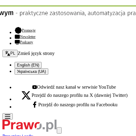
- otwiera się w nowej karcie
Promocje
Newsletter
Podcasty
Zmień język - bieżący:
Zmień język strony
PL
English (EN)
Українська (UA)
Odwiedź nasz kanał w serwisie YouTube
Youtube - otwiera się w nowej karcie
Przejdź do naszego profilu na X (dawniej Twitter)
X - otwiera się w nowej karcie
Przejdź do naszego profilu na Facebooku
Facebook - otwiera się w nowej karcie