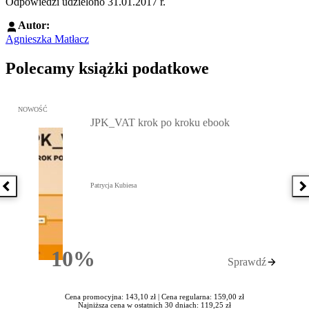
Odpowiedzi udzielono 31.01.2017 r.
Autor:
Agnieszka Matłacz
Polecamy książki podatkowe
Przejdź do: JPK_VAT krok po kroku ebook, Patrycja Kubiesa - otw
NOWOŚĆ
JPK_VAT krok po kroku ebook
Patrycja Kubiesa
Poprzednia książka
N
10%
Sprawdź
Rabatu
Cena promocyjna: 143,10 zł |
Cena regularna: 159,00 zł
Najniższa cena w ostatnich 30 dniach: 119,25 zł