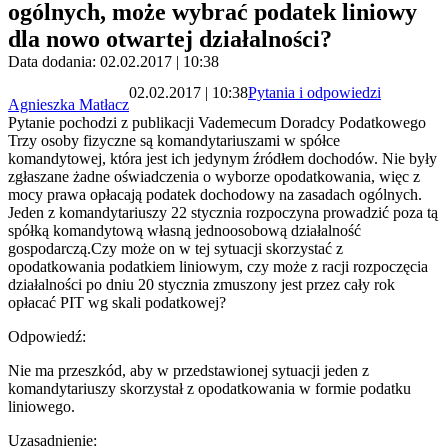
ogólnych, może wybrać podatek liniowy
dla nowo otwartej działalności?
Data dodania: 02.02.2017 | 10:38
02.02.2017 | 10:38
Pytania i odpowiedzi
Agnieszka Matłacz
Pytanie pochodzi z publikacji Vademecum Doradcy Podatkowego
Trzy osoby fizyczne są komandytariuszami w spółce
komandytowej, która jest ich jedynym źródłem dochodów. Nie były
zgłaszane żadne oświadczenia o wyborze opodatkowania, więc z
mocy prawa opłacają podatek dochodowy na zasadach ogólnych.
Jeden z komandytariuszy 22 stycznia rozpoczyna prowadzić poza tą
spółką komandytową własną jednoosobową działalność
gospodarczą.Czy może on w tej sytuacji skorzystać z
opodatkowania podatkiem liniowym, czy może z racji rozpoczęcia
działalności po dniu 20 stycznia zmuszony jest przez cały rok
opłacać PIT wg skali podatkowej?
Odpowiedź:
Nie ma przeszkód, aby w przedstawionej sytuacji jeden z
komandytariuszy skorzystał z opodatkowania w formie podatku
liniowego.
Uzasadnienie: