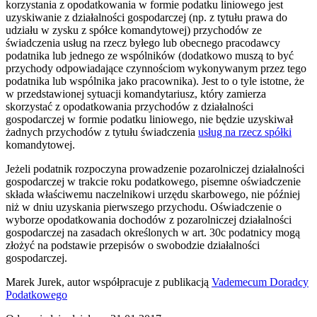
korzystania z opodatkowania w formie podatku liniowego jest
uzyskiwanie z działalności gospodarczej (np. z tytułu prawa do
udziału w zysku z spółce komandytowej) przychodów ze
świadczenia usług na rzecz byłego lub obecnego pracodawcy
podatnika lub jednego ze wspólników (dodatkowo muszą to być
przychody odpowiadające czynnościom wykonywanym przez tego
podatnika lub wspólnika jako pracownika). Jest to o tyle istotne, że
w przedstawionej sytuacji komandytariusz, który zamierza
skorzystać z opodatkowania przychodów z działalności
gospodarczej w formie podatku liniowego, nie będzie uzyskiwał
żadnych przychodów z tytułu świadczenia
usług na rzecz spółki
komandytowej.
Jeżeli podatnik rozpoczyna prowadzenie pozarolniczej działalności
gospodarczej w trakcie roku podatkowego, pisemne oświadczenie
składa właściwemu naczelnikowi urzędu skarbowego, nie później
niż w dniu uzyskania pierwszego przychodu. Oświadczenie o
wyborze opodatkowania dochodów z pozarolniczej działalności
gospodarczej na zasadach określonych w art. 30c podatnicy mogą
złożyć na podstawie przepisów o swobodzie działalności
gospodarczej.
Marek Jurek, autor współpracuje z publikacją
Vademecum Doradcy
Podatkowego