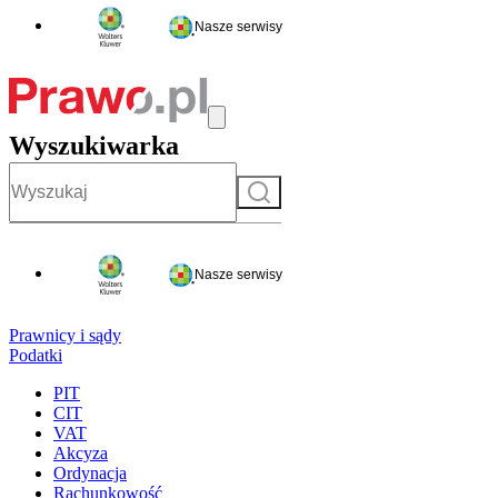
Nasze serwisy
Wyszukiwarka
Szukaj
Nasze serwisy
Prawnicy i sądy
Podatki
PIT
CIT
VAT
Akcyza
Ordynacja
Rachunkowość