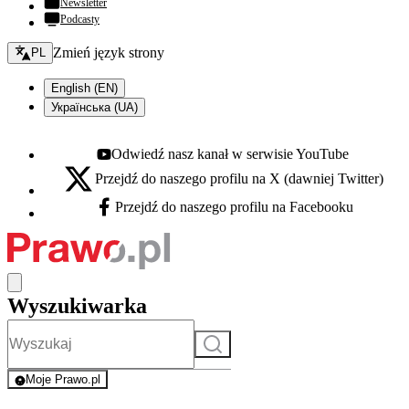
Newsletter
Podcasty
Zmień język - bieżący:
Zmień język strony
PL
English (EN)
Українська (UA)
Odwiedź nasz kanał w serwisie YouTube
Youtube - otwiera się w nowej karcie
Przejdź do naszego profilu na X (dawniej Twitter)
X - otwiera się w nowej karcie
Przejdź do naszego profilu na Facebooku
Facebook - otwiera się w nowej karcie
Wyszukiwarka
Szukaj
Moje Prawo.pl
- rejestracja i logowanie do serwisu