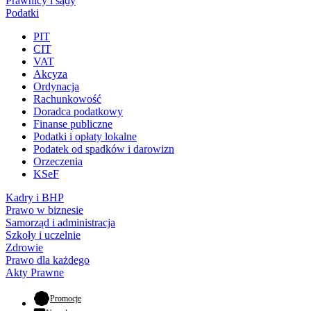
Prawnicy i sądy
Podatki
PIT
CIT
VAT
Akcyza
Ordynacja
Rachunkowość
Doradca podatkowy
Finanse publiczne
Podatki i opłaty lokalne
Podatek od spadków i darowizn
Orzeczenia
KSeF
Kadry i BHP
Prawo w biznesie
Samorząd i administracja
Szkoły i uczelnie
Zdrowie
Prawo dla każdego
Akty Prawne
- otwiera się w nowej karcie
Promocje