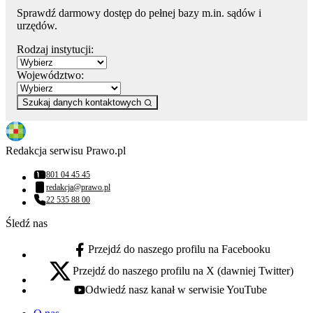
Sprawdź darmowy dostęp do pełnej bazy m.in. sądów i
urzędów.
Rodzaj instytucji:
Województwo:
Szukaj danych kontaktowych
Redakcja serwisu Prawo.pl
801 04 45 45
Numer telefonu:
redakcja@prawo.pl
Adres email:
22 535 88 00
Numer telefonu:
Śledź nas
Przejdź do naszego profilu na Facebooku
facebook - otwiera się w nowej karcie
Przejdź do naszego profilu na X (dawniej Twitter)
x - otwiera się w nowej karcie
Odwiedź nasz kanał w serwisie YouTube
youtube - otwiera się w nowej karcie