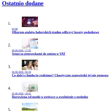
Ostatnio dodane
05:08
Przejdź do artykułu:
Ofiarom ataków hakerskich trudno odliczyć koszty podatkowe
06.08.2026 | 17:05
Przejdź do artykułu:
Senat za poprawkami do zmian w VAT
06.08.2026 | 05:34
Przejdź do artykułu:
Co dalej z fundacją rodzinną? Chaotyczne zapowiedzi jej nie pomogą
05.08.2026 | 18:02
Przejdź do artykułu:
Darowizna od matki w gotówce a zwolnienie z podatku