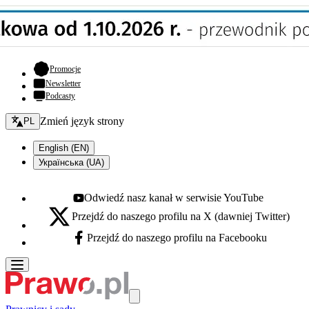
- otwiera się w nowej karcie
Promocje
Newsletter
Podcasty
Zmień język - bieżący:
Zmień język strony
PL
English (EN)
Українська (UA)
Odwiedź nasz kanał w serwisie YouTube
Youtube - otwiera się w nowej karcie
Przejdź do naszego profilu na X (dawniej Twitter)
X - otwiera się w nowej karcie
Przejdź do naszego profilu na Facebooku
Facebook - otwiera się w nowej karcie