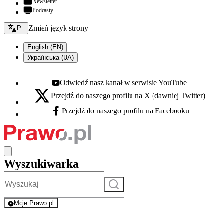
Newsletter
Podcasty
Zmień język - bieżący:
Zmień język strony
PL
English (EN)
Українська (UA)
Odwiedź nasz kanał w serwisie YouTube
Youtube - otwiera się w nowej karcie
Przejdź do naszego profilu na X (dawniej Twitter)
X - otwiera się w nowej karcie
Przejdź do naszego profilu na Facebooku
Facebook - otwiera się w nowej karcie
Wyszukiwarka
Szukaj
Moje Prawo.pl
- rejestracja i logowanie do serwisu