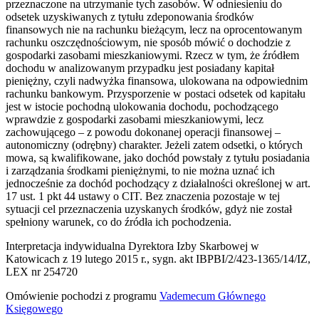
przeznaczone na utrzymanie tych zasobów. W odniesieniu do
odsetek uzyskiwanych z tytułu zdeponowania środków
finansowych nie na rachunku bieżącym, lecz na oprocentowanym
rachunku oszczędnościowym, nie sposób mówić o dochodzie z
gospodarki zasobami mieszkaniowymi. Rzecz w tym, że źródłem
dochodu w analizowanym przypadku jest posiadany kapitał
pieniężny, czyli nadwyżka finansowa, ulokowana na odpowiednim
rachunku bankowym. Przysporzenie w postaci odsetek od kapitału
jest w istocie pochodną ulokowania dochodu, pochodzącego
wprawdzie z gospodarki zasobami mieszkaniowymi, lecz
zachowującego – z powodu dokonanej operacji finansowej –
autonomiczny (odrębny) charakter. Jeżeli zatem odsetki, o których
mowa, są kwalifikowane, jako dochód powstały z tytułu posiadania
i zarządzania środkami pieniężnymi, to nie można uznać ich
jednocześnie za dochód pochodzący z działalności określonej w art.
17 ust. 1 pkt 44 ustawy o CIT. Bez znaczenia pozostaje w tej
sytuacji cel przeznaczenia uzyskanych środków, gdyż nie został
spełniony warunek, co do źródła ich pochodzenia.
Interpretacja indywidualna Dyrektora Izby Skarbowej w
Katowicach z 19 lutego 2015 r., sygn. akt IBPBI/2/423-1365/14/IZ,
LEX nr 254720
Omówienie pochodzi z programu
Vademecum Głównego
Księgowego