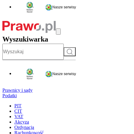
Nasze serwisy
Wyszukiwarka
Szukaj
Nasze serwisy
Prawnicy i sądy
Podatki
PIT
CIT
VAT
Akcyza
Ordynacja
Rachunkowość