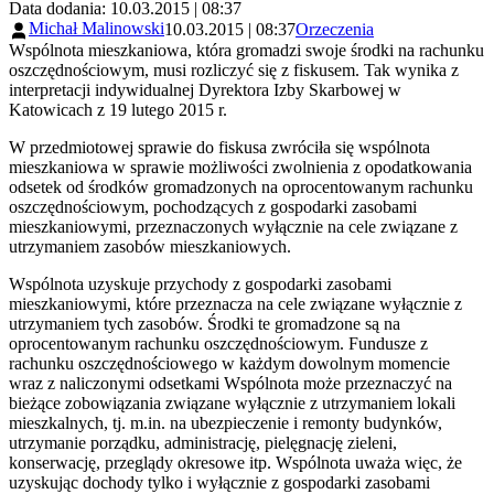
Data dodania: 10.03.2015 | 08:37
Michał Malinowski
10.03.2015 | 08:37
Orzeczenia
Wspólnota mieszkaniowa, która gromadzi swoje środki na rachunku
oszczędnościowym, musi rozliczyć się z fiskusem. Tak wynika z
interpretacji indywidualnej Dyrektora Izby Skarbowej w
Katowicach z 19 lutego 2015 r.
W przedmiotowej sprawie do fiskusa zwróciła się wspólnota
mieszkaniowa w sprawie możliwości zwolnienia z opodatkowania
odsetek od środków gromadzonych na oprocentowanym rachunku
oszczędnościowym, pochodzących z gospodarki zasobami
mieszkaniowymi, przeznaczonych wyłącznie na cele związane z
utrzymaniem zasobów mieszkaniowych.
Wspólnota uzyskuje przychody z gospodarki zasobami
mieszkaniowymi, które przeznacza na cele związane wyłącznie z
utrzymaniem tych zasobów. Środki te gromadzone są na
oprocentowanym rachunku oszczędnościowym. Fundusze z
rachunku oszczędnościowego w każdym dowolnym momencie
wraz z naliczonymi odsetkami Wspólnota może przeznaczyć na
bieżące zobowiązania związane wyłącznie z utrzymaniem lokali
mieszkalnych, tj. m.in. na ubezpieczenie i remonty budynków,
utrzymanie porządku, administrację, pielęgnację zieleni,
konserwację, przeglądy okresowe itp. Wspólnota uważa więc, że
uzyskując dochody tylko i wyłącznie z gospodarki zasobami