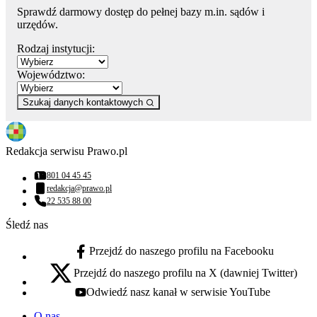
Sprawdź darmowy dostęp do pełnej bazy m.in. sądów i
urzędów.
Rodzaj instytucji:
Województwo:
Szukaj danych kontaktowych
Redakcja serwisu Prawo.pl
801 04 45 45
Numer telefonu:
redakcja@prawo.pl
Adres email:
22 535 88 00
Numer telefonu:
Śledź nas
Przejdź do naszego profilu na Facebooku
facebook - otwiera się w nowej karcie
Przejdź do naszego profilu na X (dawniej Twitter)
x - otwiera się w nowej karcie
Odwiedź nasz kanał w serwisie YouTube
youtube - otwiera się w nowej karcie
O nas