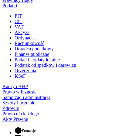
Prawnicy i sądy
Podatki
PIT
CIT
VAT
Akcyza
Ordynacja
Rachunkowość
Doradca podatkowy
Finanse publiczne
Podatki i opłaty lokalne
Podatek od spadków i darowizn
Orzeczenia
KSeF
Kadry i BHP
Prawo w biznesie
Samorząd i administracja
Szkoły i uczelnie
Zdrowie
Prawo dla każdego
Akty Prawne
- otwiera się w nowej karcie
Promocje