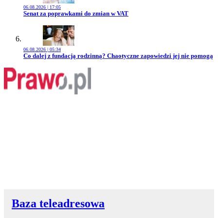
06.08.2026 | 17:05
Przejdź do artykułu:
Senat za poprawkami do zmian w VAT
06.08.2026 | 05:34
Przejdź do artykułu:
Co dalej z fundacją rodzinną? Chaotyczne zapowiedzi jej nie pomogą
Baza teleadresowa