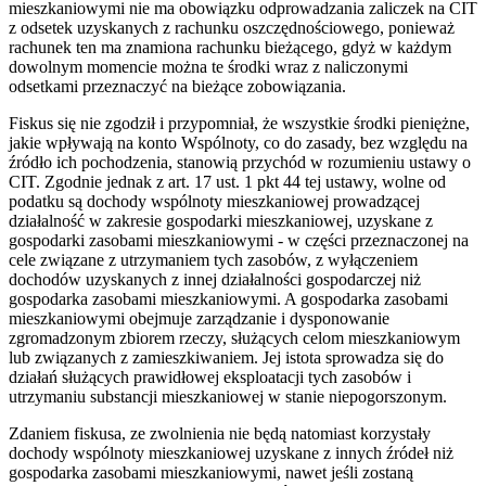
mieszkaniowymi nie ma obowiązku odprowadzania zaliczek na CIT
z odsetek uzyskanych z rachunku oszczędnościowego, ponieważ
rachunek ten ma znamiona rachunku bieżącego, gdyż w każdym
dowolnym momencie można te środki wraz z naliczonymi
odsetkami przeznaczyć na bieżące zobowiązania.
Fiskus się nie zgodził i przypomniał, że wszystkie środki pieniężne,
jakie wpływają na konto Wspólnoty, co do zasady, bez względu na
źródło ich pochodzenia, stanowią przychód w rozumieniu ustawy o
CIT. Zgodnie jednak z art. 17 ust. 1 pkt 44 tej ustawy, wolne od
podatku są dochody wspólnoty mieszkaniowej prowadzącej
działalność w zakresie gospodarki mieszkaniowej, uzyskane z
gospodarki zasobami mieszkaniowymi - w części przeznaczonej na
cele związane z utrzymaniem tych zasobów, z wyłączeniem
dochodów uzyskanych z innej działalności gospodarczej niż
gospodarka zasobami mieszkaniowymi. A gospodarka zasobami
mieszkaniowymi obejmuje zarządzanie i dysponowanie
zgromadzonym zbiorem rzeczy, służących celom mieszkaniowym
lub związanych z zamieszkiwaniem. Jej istota sprowadza się do
działań służących prawidłowej eksploatacji tych zasobów i
utrzymaniu substancji mieszkaniowej w stanie niepogorszonym.
Zdaniem fiskusa, ze zwolnienia nie będą natomiast korzystały
dochody wspólnoty mieszkaniowej uzyskane z innych źródeł niż
gospodarka zasobami mieszkaniowymi, nawet jeśli zostaną