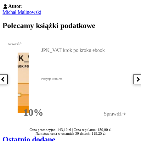
Autor:
Michał Malinowski
Polecamy książki podatkowe
Przejdź do: JPK_VAT krok po kroku ebook, Patrycja Kubiesa - otw
NOWOŚĆ
JPK_VAT krok po kroku ebook
Patrycja Kubiesa
Poprzednia książka
N
10%
Sprawdź
Rabatu
Cena promocyjna: 143,10 zł |
Cena regularna: 159,00 zł
Najniższa cena w ostatnich 30 dniach: 119,25 zł
Ostatnio dodane