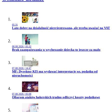
05:31
Przejdź do artykułu:
Lato dobre na działalność nierejestrowaną, ale trzeba uważać na VAT
08.08.2026 | 05:32
Przejdź do artykułu:
Brak zaangażowania w wychowanie dziecka to jeszcze za mało
07.08.2026 | 14:47
Przejdź do artykułu:
MF: Dyrektor KIS ma wydawać interpretacje ws. podatku od
nieruchomości
07.08.2026 | 05:08
Przejdź do artykułu:
Ofiarom ataków hakerskich trudno odliczyć koszty podatkowe