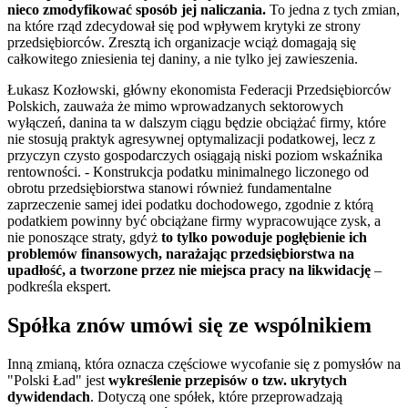
nieco zmodyfikować sposób jej naliczania.
To jedna z tych zmian,
na które rząd zdecydował się pod wpływem krytyki ze strony
przedsiębiorców. Zresztą ich organizacje wciąż domagają się
całkowitego zniesienia tej daniny, a nie tylko jej zawieszenia.
Łukasz Kozłowski, główny ekonomista Federacji Przedsiębiorców
Polskich, zauważa że mimo wprowadzanych sektorowych
wyłączeń, danina ta w dalszym ciągu będzie obciążać firmy, które
nie stosują praktyk agresywnej optymalizacji podatkowej, lecz z
przyczyn czysto gospodarczych osiągają niski poziom wskaźnika
rentowności. - Konstrukcja podatku minimalnego liczonego od
obrotu przedsiębiorstwa stanowi również fundamentalne
zaprzeczenie samej idei podatku dochodowego, zgodnie z którą
podatkiem powinny być obciążane firmy wypracowujące zysk, a
nie ponoszące straty, gdyż
to tylko powoduje pogłębienie ich
problemów finansowych, narażając przedsiębiorstwa na
upadłość, a tworzone przez nie miejsca pracy na likwidację
–
podkreśla ekspert.
Spółka znów umówi się ze wspólnikiem
Inną zmianą, która oznacza częściowe wycofanie się z pomysłów na
"Polski Ład" jest
wykreślenie przepisów o tzw. ukrytych
dywidendach
. Dotyczą one spółek, które przeprowadzają