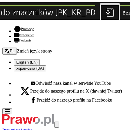
- otwiera się w nowej karcie
Promocje
Newsletter
Podcasty
Zmień język - bieżący:
Zmień język strony
PL
English (EN)
Українська (UA)
Odwiedź nasz kanał w serwisie YouTube
Youtube - otwiera się w nowej karcie
Przejdź do naszego profilu na X (dawniej Twitter)
X - otwiera się w nowej karcie
Przejdź do naszego profilu na Facebooku
Facebook - otwiera się w nowej karcie