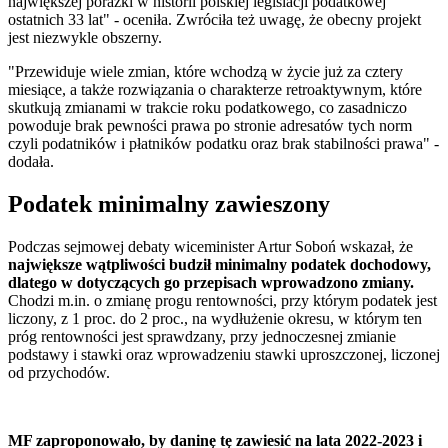
największej porażki w historii polskiej legislacji podatkowej
ostatnich 33 lat" - oceniła. Zwróciła też uwagę, że obecny projekt
jest niezwykle obszerny.
"Przewiduje wiele zmian, które wchodzą w życie już za cztery
miesiące, a także rozwiązania o charakterze retroaktywnym, które
skutkują zmianami w trakcie roku podatkowego, co zasadniczo
powoduje brak pewności prawa po stronie adresatów tych norm
czyli podatników i płatników podatku oraz brak stabilności prawa" -
dodała.
Podatek minimalny zawieszony
Podczas sejmowej debaty wiceminister Artur Soboń wskazał, że
największe wątpliwości budził minimalny podatek dochodowy,
dlatego w dotyczących go przepisach wprowadzono zmiany.
Chodzi m.in. o zmianę progu rentowności, przy którym podatek jest
liczony, z 1 proc. do 2 proc., na wydłużenie okresu, w którym ten
próg rentowności jest sprawdzany, przy jednoczesnej zmianie
podstawy i stawki oraz wprowadzeniu stawki uproszczonej, liczonej
od przychodów.
MF zaproponowało, by daninę tę zawiesić na lata 2022-2023 i