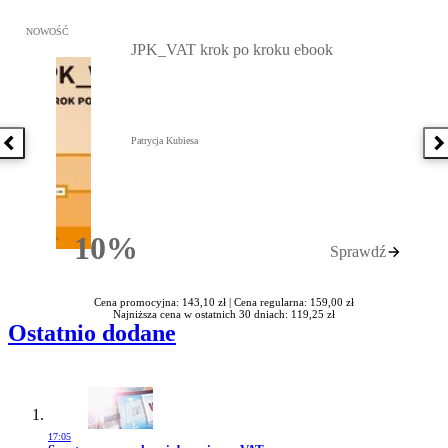
Przejdź do: JPK_VAT krok po kroku ebook, Patrycja Kubiesa - otw
NOWOŚĆ
JPK_VAT krok po kroku ebook
Patrycja Kubiesa
Poprzednia książka
N
10%
Sprawdź
Rabatu
Cena promocyjna: 143,10 zł |
Cena regularna: 159,00 zł
Najniższa cena w ostatnich 30 dniach: 119,25 zł
Ostatnio dodane
17:05