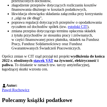
przerzuconych dochodów,
złagodzenie przepisów dotyczących rozliczaniu kosztów
finansowania dłużnego w kosztach podatkowych,
likwidacja obowiązku składania załącznika przy korzystaniu
z „ulgi na złe długi”,
poprawa regulacji dotyczących przepisów o opodatkowania
ryczałtem od dochodów spółek (tzw.
estoński CIT
),
zmiana przepisu dotyczącego terminu opłacenia składek
z tytułu przychodów ze stosunku pracy i zrównanych,
w części finansowanej przez płatnika, składek na Fundusz
Pracy, Fundusz Solidarnościowy oraz Fundusz
Gwarantowanych Świadczeń Pracowniczych.
Oprócz zmian w CIT rząd przyjął też projekt
wydłużenia do końca
2022 r. obniżonych
stawek VAT
na żywność, elektryczność i
paliwa.
To działanie w ramach tzw. tarczy antyinflacyjnej,
łagodzącej skutki wzrostu cen.
Autor:
Paweł Rochowicz
Polecamy książki podatkowe