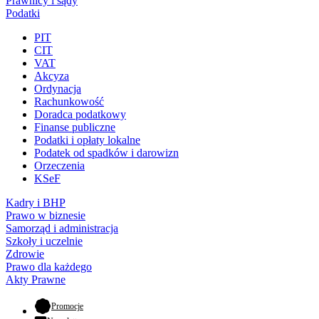
Prawnicy i sądy
Podatki
PIT
CIT
VAT
Akcyza
Ordynacja
Rachunkowość
Doradca podatkowy
Finanse publiczne
Podatki i opłaty lokalne
Podatek od spadków i darowizn
Orzeczenia
KSeF
Kadry i BHP
Prawo w biznesie
Samorząd i administracja
Szkoły i uczelnie
Zdrowie
Prawo dla każdego
Akty Prawne
- otwiera się w nowej karcie
Promocje