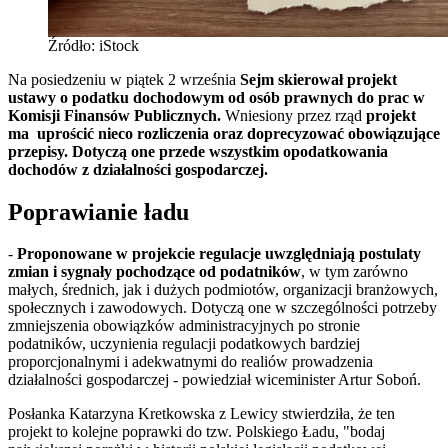
Źródło: iStock
Na posiedzeniu w piątek 2 września
Sejm skierował projekt
ustawy o podatku dochodowym od osób prawnych do prac w
Komisji Finansów Publicznych.
Wniesiony przez rząd
projekt
ma uprościć nieco rozliczenia oraz doprecyzować obowiązujące
przepisy. Dotyczą one przede wszystkim opodatkowania
dochodów z działalności gospodarczej.
Poprawianie ładu
-
Proponowane w projekcie regulacje uwzględniają postulaty
zmian i sygnały pochodzące od podatników
, w tym zarówno
małych, średnich, jak i dużych podmiotów, organizacji branżowych,
społecznych i zawodowych. Dotyczą one w szczególności potrzeby
zmniejszenia obowiązków administracyjnych po stronie
podatników, uczynienia regulacji podatkowych bardziej
proporcjonalnymi i adekwatnymi do realiów prowadzenia
działalności gospodarczej - powiedział wiceminister Artur Soboń.
Posłanka Katarzyna Kretkowska z Lewicy stwierdziła, że ten
projekt to kolejne poprawki do tzw. Polskiego Ładu, "bodaj