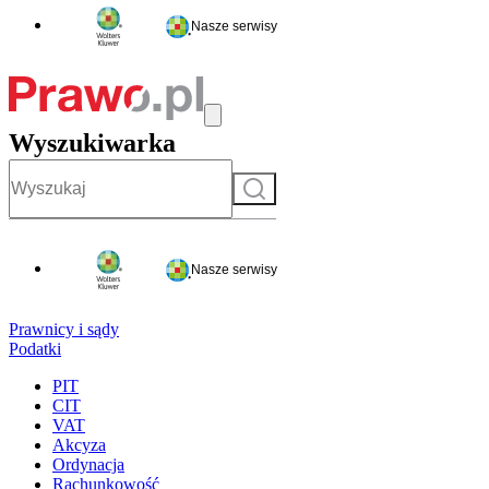
Nasze serwisy
Wyszukiwarka
Szukaj
Nasze serwisy
Prawnicy i sądy
Podatki
PIT
CIT
VAT
Akcyza
Ordynacja
Rachunkowość