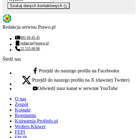
Szukaj danych kontaktowych
Redakcja serwisu Prawo.pl
801 04 45 45
Numer telefonu:
redakcja@prawo.pl
Adres email:
22 535 88 00
Numer telefonu:
Śledź nas
Przejdź do naszego profilu na Facebooku
facebook - otwiera się w nowej karcie
Przejdź do naszego profilu na X (dawniej Twitter)
x - otwiera się w nowej karcie
Odwiedź nasz kanał w serwisie YouTube
youtube - otwiera się w nowej karcie
O nas
Zespół
Kontakt
Regulamin
Księgarnia Profinfo.pl
Wolters Kluwer
FEPI
FPOP