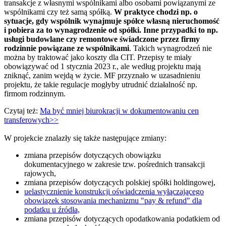
transakcje z własnymi wspólnikami albo osobami powiązanymi ze
wspólnikami czy też samą spółką.
W praktyce chodzi np. o
sytuacje, gdy wspólnik wynajmuje spółce własną nieruchomość
i pobiera za to wynagrodzenie od spółki. Inne przypadki to np.
usługi budowlane czy remontowe świadczone przez firmy
rodzinnie powiązane ze wspólnikami
. Takich wynagrodzeń nie
można by traktować jako koszty dla CIT. Przepisy te miały
obowiązywać od 1 stycznia 2023 r., ale według projektu mają
zniknąć, zanim wejdą w życie. MF przyznało w uzasadnieniu
projektu, że takie regulacje mogłyby utrudnić działalność np.
firmom rodzinnym.
Czytaj też:
Ma być mniej biurokracji w dokumentowaniu cen
transferowych>>
W projekcie znalazły się także następujące zmiany:
zmiana przepisów dotyczących obowiązku
dokumentacyjnego w zakresie tzw. pośrednich transakcji
rajowych,
zmiana przepisów dotyczących polskiej spółki holdingowej,
uelastycznienie konstrukcji oświadczenia wyłączającego
obowiązek stosowania mechanizmu "pay & refund" dla
podatku u źródła,
zmiana przepisów dotyczących opodatkowania podatkiem od